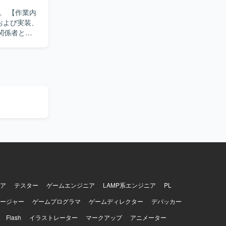
ていただき
業内
および実装、
関係者との
ュメント作
を求めてい
しいです。
、ミドル層
L設計、
プできる環境で
ります。
ア
テスター
ゲームエンジニア
LAMP系エンジニア
PL
ージャー
ゲームプログラマ
ゲームディレクター
デバッカー
Flash
イラストレーター
マークアップ
アニメーター