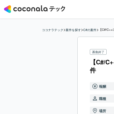
>
>
>
【C#/C
ココナラテック
案件を探す
C#の案件
募集終了
【C#/
件
報酬
職種
場所