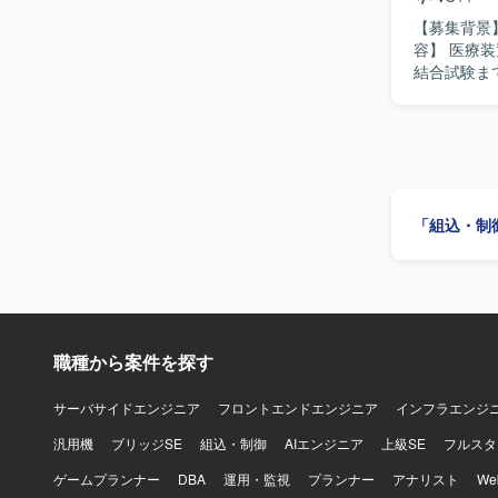
た環境で、
【募集背景】
ます。
容】 医療
結合試験ま
調整を行い
成にも取り組んでいただきます。
連携しなが
ます。オブ
【ポジショ
開発の上流
「組込・制
Google
す。 【開発環境】 開発環境はWindows、実機環境はμITRONとなります。主な使用言語は
C++および
職種から案件を探す
サーバサイドエンジニア
フロントエンドエンジニア
インフラエンジ
汎用機
ブリッジSE
組込・制御
AIエンジニア
上級SE
フルスタ
ゲームプランナー
DBA
運用・監視
プランナー
アナリスト
W