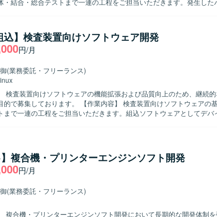
体・結合・総合テストまで一連の工程をご担当いただきます。発生した
す。 【求める人物像】 コミュニケーションを取りながら協調し
められる方を求めております。自ら課題を見つけ主体的に行動しながら
望ましいです。 【ポジションの魅力】 情報家電向けのプロダクト開
/組込】検査装置向けソフトウェア開発
ことで、ユーザーに近い領域での開発経験を積むことができます。C/C+
,000
円/月
え、リアルタイム通信やAudio処理などの知識を身に付ける機会があります
C++、Visual Studio、GitHub（Git）などを用いた開発環境となります。
御
(業務委託・フリーランス)
inux
】 検査装置向けソフトウェアの機能拡張および品質向上のため、継続的
ります。 【作業内容】 検査装置向けソフトウェアの基本設計から
トまで一連の工程をご担当いただきます。組込ソフトウェアとしてデバ
などハードウェアとの連携や制御を行う機能の開発を進めていただきます。 
 主体的に課題を発見し行動できる方、周囲と円滑にコミュニケーション
めております。 【ポジションの魅力】 検査装置という専門性の高い
込開発スキルやマルチスレッドプログラミング、画像処理関連の技術な
++】複合機・プリンターエンジンソフト開発
・強化していただけます。上流工程から一貫して関わることで、ソフト
,000
円/月
【開発環境】 C++およびVisual Studioを用いた組込ソフト
環境での作業となります。Linux環境での開発やテスト環境構築、Qtや
を利用するケースもございます。
御
(業務委託・フリーランス)
】 複合機・プリンターエンジンソフト開発において長期的な開発体制を