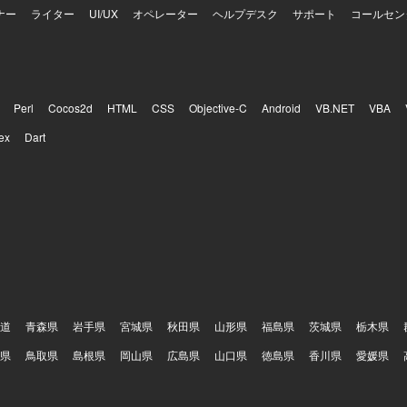
ナー
ライター
UI/UX
オペレーター
ヘルプデスク
サポート
コールセン
Perl
Cocos2d
HTML
CSS
Objective-C
Android
VB.NET
VBA
ex
Dart
道
青森県
岩手県
宮城県
秋田県
山形県
福島県
茨城県
栃木県
県
鳥取県
島根県
岡山県
広島県
山口県
徳島県
香川県
愛媛県