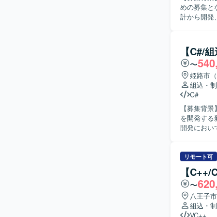
めの募集となります。 【作業内容】 複合機・プ
計から開発
としたソフ
ます。 【求める人物像】 一人称で設計から実装、テストまで対応可能な技術力をお持ちの方を
求めており
【C#/
ていただける方を歓迎いたしま
540
〜
ンジンソフ
東芝製CP
姫路市（
専門性を高められる環境です。 【開
組込・制
ソフトウェ
C#
いたします
【募集背景
を開発する新プロジ
開発におい
作られてい
に対する再
は設計、開発、テストを
リモート可
案力をお持
【C++
ーティブコ
620
〜
【ポジショ
へのマイグ
八王子市
設計に注力
組込・制
も関わることができます。 【開発環境】 
VC++