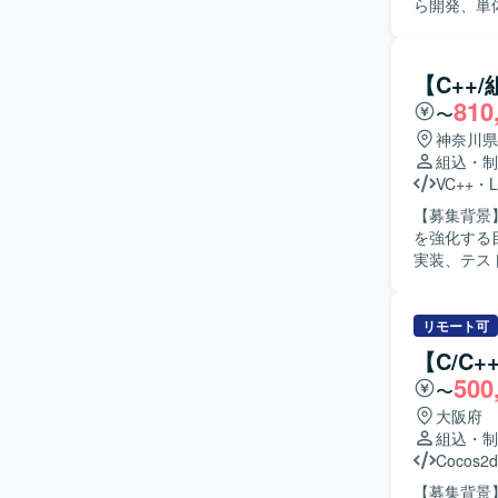
ら開発、単
および修正も行っていただきま
て作業を進
取り組んでいただける方が
【C++
発に携わる
810
〜
発スキルに加
発環境】 C/
神奈川県
組込・制
VC++
・
L
【募集背景
を強化する目的で募集してお
実装、テス
リ、カメラ
る人物像】
ら開発を進められる方を求
リモート可
領域で、組
【C/C
通じて習得
500
〜
の構造理解も深めていただけます。 
ウェア開発
大阪府
ブラリなど
組込・制
Cocos2d
【募集背景