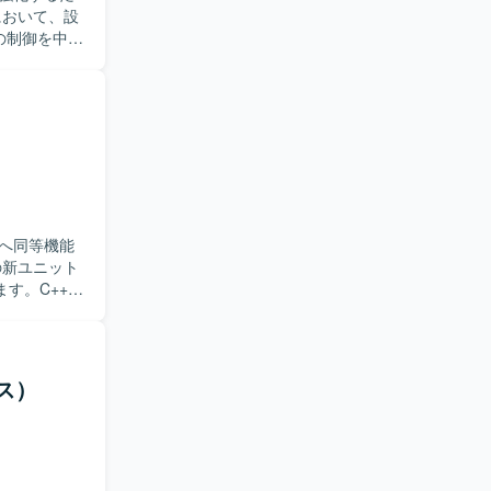
の制御を中心
ていただき
開発を進め
できます。
ニアとしての
込開発を実施
へ同等機能
す。C++で
C#のソース
工程として
提案やアサ
ス）
しいです。
++からC#
テクチャ再
うな領域に