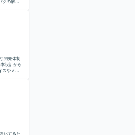
バグの解析
品質向上に
+を用いた開
。 【開
な開発体制
イスやメモ
【求め
を取りなが
どを実務を
ウェア全体
画像処理ライ
強化するた