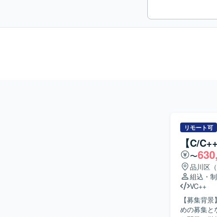
リモート可
【C/C
630
〜
品川区（
組込・制
VC++
【募集背景
めの募集となります。 【作業内容】 情報家電向