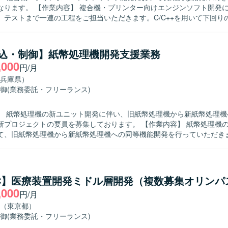
リンター向けエンジンソフト開発において、設
、テストまで一連の工程をご担当いただきます。C/C++を用いて下回り
トウェア開発を行い、実機を操作しながら動作確認および検証を実施し
ます。協調性があり、関係者と円滑にコミュニケーションを取りながら
組込・制御】紙幣処理機開発支援業務
す。 【ポジションの魅力】 複合機およびプリンターといったエ
,000
円/月
トの開発に携わることで、下回りの組込制御技術を深く習得することが
UやSTマイクロ製CPUでの開発経験を積むことができ、組込開発エンジ
兵庫県）
発環境】 C/C++を用いた複合機・プリンター向けエンジン
御
(業務委託・フリーランス)
ア開発環境となります。東芝製CPUおよびSTマイクロ製CPU上での組
。
】 紙幣処理機の新ユニット開発に伴い、旧紙幣処理機から新紙幣処理機
ェクトの要員を募集しております。 【作業内容】 紙幣処理機の新ユニット
て、旧紙幣処理機から新紙幣処理機への同等機能開発を行っていただきま
たターミナルアプリをC#へ置き換える作業は完了しており、置き換えた
設計や新規機能追加などの開発フェーズを担当していただきます。作業
ご担当いただきます。 【求める人物像】 設計上の課題を改善できる提
ちの方を求めております。客先とのコミュニケーションを取りながら、
/C】医療装置開発ミドル層開発（複数募集オリンパ
ミュニケーションを行い、主体的に業務を推進していただける方が望ま
,000
円/月
ンの魅力】 旧システムから新システムへの移行プロジェクトにおいて、C
レーション後の再設計や新規機能開発に携わることができます。アーキ
（東京都）
できる環境であり、C#の知識や開発経験を活かしながら組込み開発のよ
御
(業務委託・フリーランス)
C++で作られていたターミナルアプリをC#へ置き換え