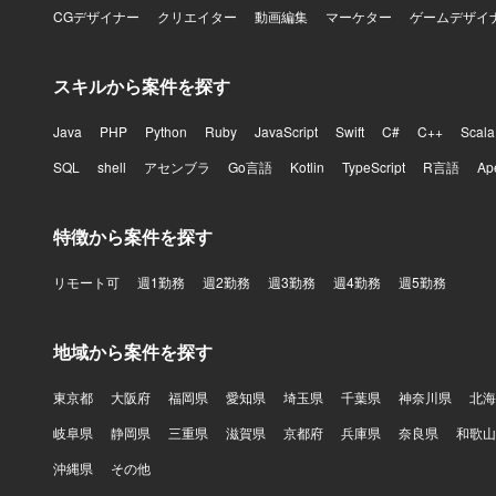
CGデザイナー
クリエイター
動画編集
マーケター
ゲームデザイ
スキルから案件を探す
Java
PHP
Python
Ruby
JavaScript
Swift
C#
C++
Scala
SQL
shell
アセンブラ
Go言語
Kotlin
TypeScript
R言語
Ap
特徴から案件を探す
リモート可
週1勤務
週2勤務
週3勤務
週4勤務
週5勤務
地域から案件を探す
東京都
大阪府
福岡県
愛知県
埼玉県
千葉県
神奈川県
北海
岐阜県
静岡県
三重県
滋賀県
京都府
兵庫県
奈良県
和歌山
沖縄県
その他