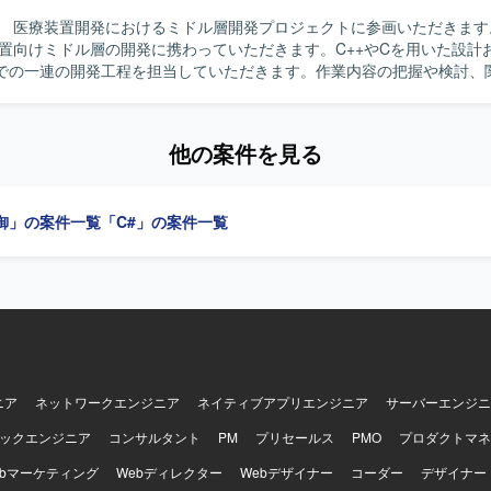
C#を使った組込み開発のようなイメージのシステムを対象として開発し
 医療装置開発におけるミドル層開発プロジェクトに参画いただきます。 【作
装置向けミドル層の開発に携わっていただきます。C++やCを用いた設計
での一連の開発工程を担当していただきます。作業内容の把握や検討、
ながら、開発を実施・推進していただきます。UMLを用いた設計やドキ
 【求める人物像】 コミュニケーションスキルが高く、周囲と
ら主体的に作業内容を把握し、検討や調整を行いつつ推進していける方
他の案件を見る
ジェクト指向を理解し、設計意図を踏まえて開発を進められる方が望ま
ンの魅力】 医療装置開発という社会的意義の高いプロジェクトにおいて
から試験まで一貫して携わることができます。C++による開発経験やUM
御」の案件一覧
「C#」の案件一覧
TestやAstahなどのツール利用経験を活かしながら、長期的にスキルアッ
Cです。UMLドキュメント作成ツールとしてAstahを利用する場合があ
ニア
ネットワークエンジニア
ネイティブアプリエンジニア
サーバーエンジニ
ックエンジニア
コンサルタント
PM
プリセールス
PMO
プロダクトマネ
ebマーケティング
Webディレクター
Webデザイナー
コーダー
デザイナー