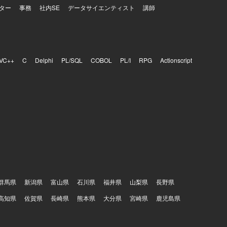
ター
事務
社内SE
データサイエンティスト
講師
VC++
C
Delphi
PL/SQL
COBOL
PL/I
RPG
Actionscript
群馬県
新潟県
富山県
石川県
福井県
山梨県
長野県
高知県
佐賀県
長崎県
熊本県
大分県
宮崎県
鹿児島県