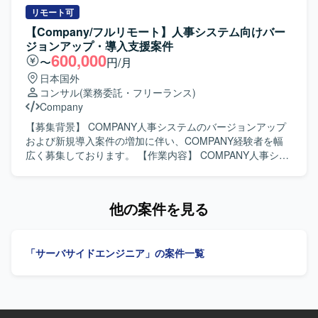
ジシステム環境となります。
ジョンへのバージョンアッププロジェクトに参画していた
リモート可
だきます。 人事アプリ担当としては、人事・給与モジュー
【Company/フルリモート】人事システム向けバー
ルおよび周辺の勤怠システムに関する要件定義や仕様調
ジョンアップ・導入支援案件
整、チームリードなどの上流工程を推進していただきま
600,000
〜
円/月
す。 EBS基盤担当としては、EBSアプリケーション基盤の
日本国外
最新化やデータ移行、アーキテクチャ設計などの技術的リ
コンサル
(業務委託・フリーランス)
ードを担っていただきます。 【求める人物像】 大規模なバ
Company
ージョンアッププロジェクトにおいて主体的にプロジェク
トを牽引していただける方を求めています。 Oracle EBSに
【募集背景】 COMPANY人事システムのバージョンアップ
関する知見を生かしつつ、関係者と円滑にコミュニケーシ
および新規導入案件の増加に伴い、COMPANY経験者を幅
ョンを取りながら、課題解決や改善提案を積極的に行って
広く募集しております。 【作業内容】 COMPANY人事シス
いただける方が望ましいです。 【ポジションの魅力】 エン
テムのVer8へのバージョンアップ対応や新規導入対応を行
タープライズ向けの大規模プロジェクトにおいて、上流工
っていただきます。具体的には、各種機能の検証やテスト
程から基盤設計まで幅広く携わることができます。 人事・
ケースの作成、テスト実施、結果の確認や不具合の切り分
他の案件を見る
給与領域およびEBSアプリケーション基盤の最新バージョ
けなど、テストおよび検証業務を中心とした対応全般をご
ンに対応する経験を積むことで、今後のキャリアにおいて
担当いただきます。また、スキルやご経験に応じて、要件
高い市場価値を発揮できるポジションとなります。 【開発
整理や設定作業、導入時の各種調整などの上流工程にも携
「サーバサイドエンジニア」の案件一覧
環境】 Oracle EBSを中心とした人事・給与モジュールおよ
わっていただく可能性がございます。 【求める人物像】
びその周辺システムの環境下で作業していただきます。
COMPANYの仕様や特性を理解し、自ら情報をキャッチア
ップしながら主体的に動いていただける方を求めておりま
す。チームメンバーや関係者と円滑にコミュニケーション
を取りながら、協調性を持って業務を進められる方を歓迎