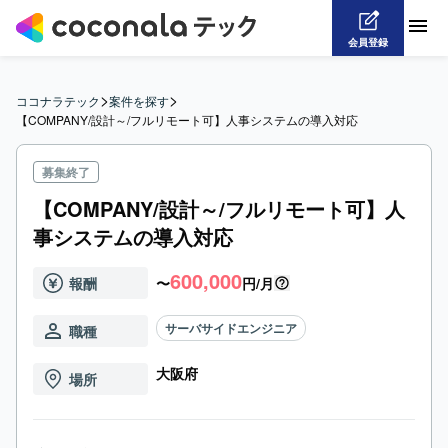
会員登録
>
>
ココナラテック
案件を探す
【COMPANY/設計～/フルリモート可】人事システムの導入対応
募集終了
【COMPANY/設計～/フルリモート可】人
事システムの導入対応
600,000
報酬
〜
円/月
サーバサイドエンジニア
職種
大阪府
場所