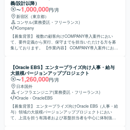
ステムとの連携を含めた上流から下流まで一貫した経験を
じたアドオン開発を行っていただきます。案件に応じて、
義/設計以降）
積める環境です。 【開発環境】 統合人事システム
要件定義から設計・開発・テストまで一連の工程のいずれ
1,000,000
〜
円/月
COMPANY（CJK／CSR／CWS Ver.8）を中心とした環境で
かをご担当いただきます。 【求める人物像】 人事給与領域
新宿区（東京都）
の作業となり、各種設定ツールやExcelなどを用いた資料・
の業務やシステムに関心を持ち、ユーザーの業務を理解し
コンサル
(業務委託・フリーランス)
ドキュメント作成も行っていただきます。
ながら柔軟に対応いただける方を求めております。パッケ
Company
ージ特性を踏まえた提案や改善に主体的に取り組める方で
すと望ましいです。 【ポジションの魅力】 大規模人事給与
【募集背景】 複数の顧客向けCOMPANY導入案件におい
パッケージの導入・保守・アドオン開発に継続的に携わる
て、要件定義から実行、保守までを担当いただける方を募
ことで、業務知見と技術スキルの双方を高めることができ
集しております。 【作業内容】 COMPANY導入案件におけ
ます。要件定義から開発・テストまで幅広い工程を経験で
る要件定義から設計、導入、保守全般をご担当いただきま
きるため、上流工程へのステップアップやパッケージスペ
す。RDS枠では要件定義工程を、US枠では設計以降の工程
シャリストとしてのキャリア形成が可能です。 【開発環
を中心にご対応いただきます。製造業向けの制度変更対応
【Oracle EBS】エンタープライズ向け人事・給与
境】 POSITIVE人事給与パッケージを中心とした人事・給
やCOM再構築案件、サービス業向けの組織図・社員番号変
大規模バージョンアッププロジェクト
与・就業システム環境での導入およびアドオン開発となり
更対応、不動産業向けのグループ会社導入案件など、複数
1,260,000
〜
円/月
ます。
プロジェクトに参画いただきます。 【求める人物像】 複数
日本国外
案件を並行して対応しながら、関係者と円滑にコミュニケ
インフラエンジニア
(業務委託・フリーランス)
ーションを取り、自律的に業務を進めていただける方を求
Oracle
・
OracleEBS
めております。 【ポジションの魅力】 複数業種の顧客に対
するCOMPANY導入案件に関わることで、業務知識とシス
【募集背景】 エンタープライズ向けOracle EBS（人事・給
テム導入スキルの双方を高めていただけます。要件定義か
与）領域の大規模バージョンアッププロジェクトにおい
ら保守まで一連の工程に携わることで、上流から下流まで
て、上流を担う有識者および基盤担当者を中心に体制強化
幅広い経験を積むことができます。 【開発環境】
を図るための募集となります。 【作業内容】 人事・給与モ
COMPANYを中心とした人事・給与・就業領域のパッケー
ジュールおよび周辺の勤怠システムを対象とした最新バー