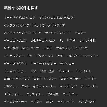
いたします。 【ポジションの魅力】 COMPANYのVer8バー
職種から案件を探す
ジョンアップや新規導入案件に横断的に関わることで、
COMPANYプロダクト全般の知見を広く深く身につけてい
ただけます。上流工程からテスト・検証まで一連の流れに
サーバサイドエンジニア
フロントエンドエンジニア
携わることで、導入コンサルティングや設定・運用に関す
インフラエンジニア
ネットワークエンジニア
るスキルも習得しやすい環境です。 【開発環境】
COMPANY各モジュール（CJK、CSR、CWS）を中心とし
ネイティブアプリエンジニア
サーバーエンジニア
テスター
た人事・給与および就労・プロジェクト管理領域のシステ
ゲームエンジニア
ム環境で作業していただきます。
LAMP系エンジニア
PL
汎用機
ブリッジSE
組込・制御
AIエンジニア
上級SE
フルスタックエンジニア
コンサルタント
PM
プリセールス
PMO
プロダクトマネージャー
ゲームプログラマ
ゲームディレクター
デバッカー
ゲームプランナー
DBA
運用・監視
プランナー
アナリスト
Webマーケティング
Webディレクター
Webデザイナー
コーダー
デザイナー
Flash
イラストレーター
マークアップ
アニメーター
CGデザイナー
クリエイター
動画編集
マーケター
ゲームデザイナー
ライター
UI/UX
オペレーター
ヘルプデスク