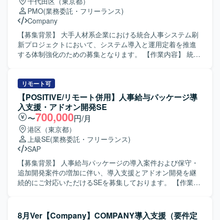
千代田区（東京都）
PMO
(業務委託・フリーランス)
Company
【募集背景】 大手人材系企業における統合人事システム刷
新プロジェクトにおいて、システム導入と運用定着を推進
する体制強化のための募集となります。 【作業内容】 統合
人事システム導入プロジェクトに参画し、PMO／PL／PG
いずれかのポジションとして参画いただきます。具体的に
は、プロジェクトの進捗管理や課題管理、システム設定作
リモート可
業、テストや検証対応、データ移行作業の計画・実施・結
【POSITIVE/リモート併用】人事給与パッケージ導
果確認などを行っていただきます。また、COMPANY（CJK
入支援・アドオン開発SE
／CSR／CWS Ver.8）を中心とした設定支援や、導入プロ
700,000
〜
円/月
ジェクトにおける推進および是正対応にも携わっていただ
港区（東京都）
きます。 【求める人物像】 人事システム領域に興味を持
上級SE
(業務委託・フリーランス)
ち、自ら課題を捉えて主体的に改善提案や推進ができる方
SAP
を求めています。顧客およびベンダーとのコミュニケーシ
ョンを円滑に行い、関係者を巻き込みながらプロジェクト
【募集背景】 人事給与パッケージの導入案件および保守・
を前に進められる方を歓迎いたします。 【ポジションの魅
追加開発案件の増加に伴い、導入支援とアドオン開発を継
力】 大規模な統合人事システム導入プロジェクトに参画す
続的にご対応いただけるSEを募集しております。 【作業内
ることで、HR領域における業務知識とシステム導入スキル
容】 POSITIVEの導入部門において、人事・給与・就業領域
を同時に高めることができます。PMO／PL／PGそれぞれ
の要件整理や設定、テスト等の導入作業をご担当いただき
の立場で経験を積むことができ、複数プロダクトや周辺シ
ます。また、導入後の保守対応やリピート対応、要望に応
8月Ver【Company】COMPANY導入支援（要件定