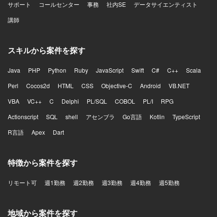
サポート
コールセンター
事務
社内SE
データサイエンティスト
講師
スキルから案件を探す
Java
PHP
Python
Ruby
JavaScript
Swift
C#
C++
Scala
Perl
Cocos2d
HTML
CSS
Objective-C
Android
VB.NET
VBA
VC++
C
Delphi
PL/SQL
COBOL
PL/I
RPG
Actionscript
SQL
shell
アセンブラ
Go言語
Kotlin
TypeScript
R言語
Apex
Dart
特徴から案件を探す
リモート可
週1勤務
週2勤務
週3勤務
週4勤務
週5勤務
地域から案件を探す