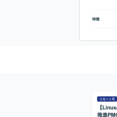
特徴
リモート可
【Lin
推進PM