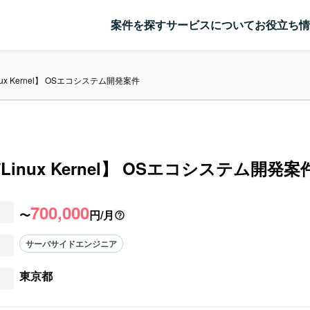
案件を探す
サービスについて
お役立ち情
nux Kernel】 OSエコシステム開発案件
Linux Kernel】 OSエコシステム開発案
700,000
〜
円/月
サーバサイドエンジニア
東京都