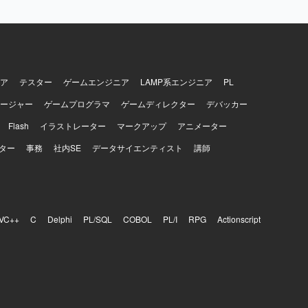
ア
テスター
ゲームエンジニア
LAMP系エンジニア
PL
ージャー
ゲームプログラマ
ゲームディレクター
デバッカー
Flash
イラストレーター
マークアップ
アニメーター
ター
事務
社内SE
データサイエンティスト
講師
VC++
C
Delphi
PL/SQL
COBOL
PL/I
RPG
Actionscript