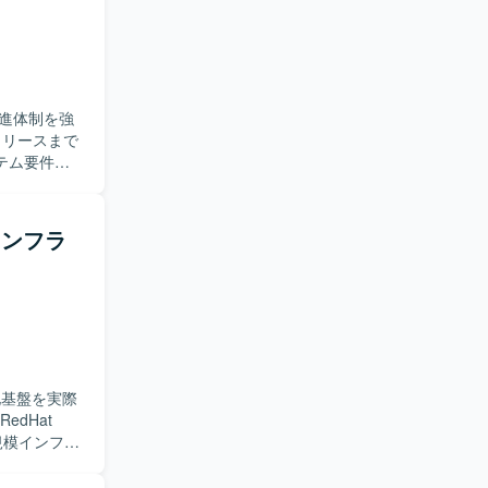
進体制を強
テム要件定
けては、外
ストの管理
。 【求
模インフラ
進できる方
すい説明や
を高いレベ
クト推進の
かしてご対応
化基盤を実際
大規模インフラ
とのコミュ
ョン、ネット