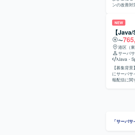
ンの改善対策
容】 セキ
基盤のアセ
ド、ID管
NEW
価基準と自
【Java
対する具体
765
〜
討サポート
っていただ
港区（東
得・調整・
サーバサ
ス等の資料作成・更新も
Java
・
S
システム設
【募集背景】 【作業内容】 証券会社向けの口座情報システム開発に携わっていた
方を求めて
にサーバサ
前向きに推
報配信に関
す。セキュ
あります。 【求める人物像】 理解力と論理的思考力を活かし、アジャイル開発に前向きに取り
ップ力と向上心をお
組める方を
するセキュ
ションの魅
化に直接関
わることが
スメントか
広げられる環境です。 【開発環境】 Windows、Java、
野およびインフ
SQL、AWS
盤としてネッ
「サーバサ
理（Activ
援となりま