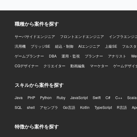
職種から案件を探す
サーバサイドエンジニア
フロントエンドエンジニア
インフラエンジ
汎用機
ブリッジSE
組込・制御
AIエンジニア
上級SE
フルスタ
ゲームプランナー
DBA
運用・監視
プランナー
アナリスト
W
CGデザイナー
クリエイター
動画編集
マーケター
ゲームデザイ
スキルから案件を探す
Java
PHP
Python
Ruby
JavaScript
Swift
C#
C++
Scala
SQL
shell
アセンブラ
Go言語
Kotlin
TypeScript
R言語
Ap
特徴から案件を探す