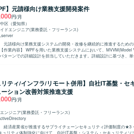
クリプト対応などに関する業務を行う場合があります。 【求める人物像】 中〜
WPF】元請様向け業務支援開発案件
ンフラ構築プロジェクトに主体的に取り組み、チームメンバーや関係者
,000
円/月
る方を求めています。 【ポジションの魅力】 中〜大規模インフラ構築
トに参画し、OSや仮想化基盤の設計・構築に深く携わることで、イン
中区（愛知県）
けます。 【開発環境】 WindowsServer、RedHat Linux、
イドエンジニア
(業務委託・フリーランス)
V、AD、Zabbix、バックアップ&レプリケーションツール（Veeamなど）
server
す。
】 元請様向け業務支援システムの開発・改修を継続的に推進するための
del)パターンでの詳細設計を担当していただきます。詳細設計に基づき、
ト仕様書を作成していただきます。 【求める人物像】 WPFおよびMVVMパ
性を理解し、仕様を丁寧に読み解きながら設計書やテスト仕様書を着実
ています。チームメンバーとコミュニケーションを取りながら、主体的
んでいただける方が望ましいです。 【ポジションの魅力】 WPFとMVVMパ
リティ/インフラ/リモート併用】自社IT基盤・セ
提とした開発プロジェクトに参画することで、デスクトップアプリケー
ューション改善対策推進支援
計スキルやテスト設計スキルを高めていただけます。長期想定の案件の
,000
ノウハウを蓄積しながら安定的にご活躍いただけます。 【開発環境】 開発言語
円/月
レームワークとしてWPFおよびMVVMパターンを利用します。データベー
使用し、開発ツールとしてVisualStudio2017およびSQL Server Manageme
エンジニア
(業務委託・フリーランス)
SSMS)を利用します。
ctiveDirectory
】 経済産業省が推進するサプライチェーンセキュリティ評価制度の★3
キュリティ体制強化に向けて、自社IT基盤・システム・セキュリティソ