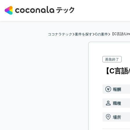
>
>
>
【C言語/Li
ココナラテック
案件を探す
Cの案件
募集終了
【C言語/
報酬
職種
場所