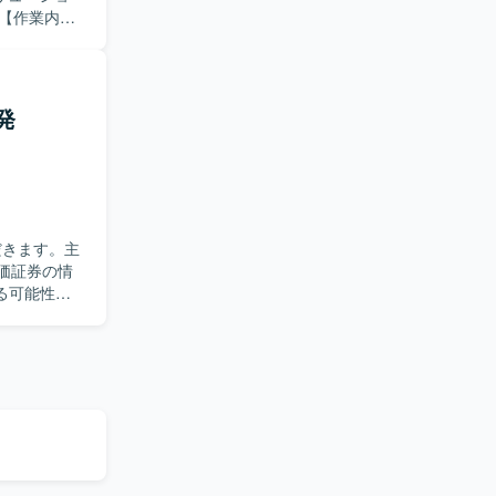
テム・IT
バ、クラウ
、SCS評
された課題に
発
し等）の検
の実行を行
向けた説
価エビデン
オン指向の
消しながら
価証券の情
望ましいで
る可能性が
キャッチア
【ポジ
ティ体制強
能改善に携
ながら、アセ
にも領域を
ュリティ分
等）、ID管
トおよび改善支