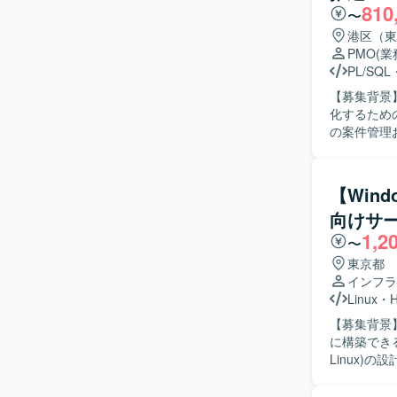
810
〜
港区（東
PMO
(
PL/SQL
【募集背景
化するための社員代替
の案件管理
義書やプロ
部ベンダー
を行います
【Wind
める人物像
向けサ
を求めてお
1,2
調整ができる方が望ましいです。
〜
テム案件を
東京都
ルで身につ
インフラ
中核に関わる経験を積むこ
Linux
・
H
いて、Li
【募集背景
いただきま
に構築できる即戦力を募集し
Linux)
構築プロジ
ニケーション