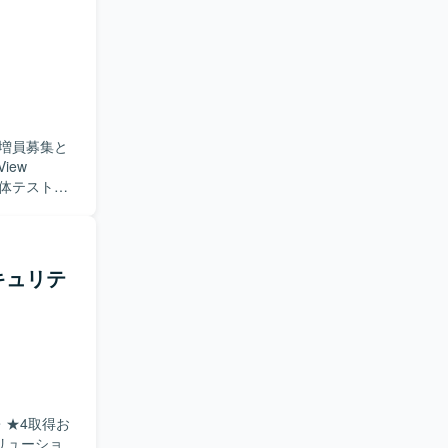
と円滑にコ
フラエンジニ
を利用したイン
増員募集と
単体テスト仕
に作成でき
に課題整理
キュリテ
ション開発
ため、ドメ
スにはSQL
nt
・★4取得お
リューショ