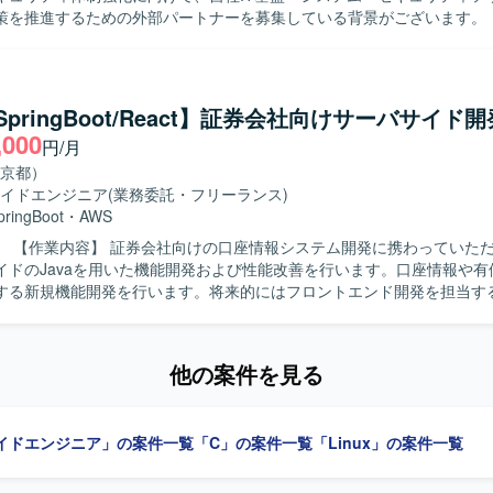
を推進するための外部パートナーを募集している背景がございます。 【作業内
ュリティ専門家の指示のもと、自社システム部門と密に連携しながら、シス
スメント推進をご担当いただきます。自社IT環境（ネットワーク、サー
理、エンドポイント等）の各種設定・運用状況のヒアリングおよび現状整理
社システム現状とのFit&Gap分析の補助を行っていただきます。導き出
/SpringBoot/React】証券会社向けサーバサイド開
的な技術的対策案（MFA強化、ログ取得・監視設定、アクセス制御見直
,000
円/月
、システム部門・ベンダーに対する要件定義・設定変更指示・課題管理
きます。自社システム部門へ日常的にアプローチ・伴走し、対策導入に
京都）
ステータス管理、システム構成図、パラメータシート、運用手順書、評
イドエンジニア
(業務委託・フリーランス)
ご担当いただきます。 【求める人物像】 机上の理想論ではなく実際の
pringBoot
・
AWS
定や現場の運用に興味を持ち、自発的に手を動かせる現場密着・ハンズ
だきます。主
おります。自社システム部門へ積極的に足を運び、疑問点をその場で解
イドのJavaを用いた機能開発および性能改善を行います。口座情報や有
進できるフットワークの軽さとコミュニケーション意欲をお持ちの方が
する新規機能開発を行います。将来的にはフロントエンド開発を担当す
リティの専門知識を実務を通じて吸収し、ステップアップしたいという
持ちの方にマッチする案件です。 【ポジションの魅力】 経済産業省が推進
求めています。将来的なフロントエンド開発にも意欲的な方を歓迎します。 
リティ評価制度への対応プロジェクトに参画し、全社レベルのセキュリ
力】 証券会社の口座情報や有価証券情報配信に関する新規機能開発、性
わることができるポジションです。セキュリティ専門家やPMと協働し
他の案件を見る
できます。サーバサイド開発を中心に、将来的にはフロントエンド開発
ら対策導入、運用定着まで一連のプロセスに深く関与できるため、セキ
SpringBoot、React、TypeScript、
ラ領域の実務経験と知見を大きく高めていただけます。 【開発環境】 自社IT基
、Git、GitLab、VS Code、Codexを使用します。
トワーク、サーバ（Windows、Linux）、クラウド環境（AWS、Azure
イドエンジニア」の案件一覧
「C」の案件一覧
「Linux」の案件一覧
e Directory、Microsoft Entra ID等）を対象とした環境でのアセスメン
す。