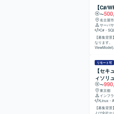
ワーク、運用ス
【C#/
大規模なイ
500
〜
ミュニケーションが取れ
プロジェク
名古屋市
アとしてのスキルを高めていただ
サーバサ
Hyper-
C#
・
SQL
フラ環境で
【募集背景
なります。 【作業内容】 WPFを用いた業務支援システムにおいて、MVVM(Model View
ViewMo
様書および結合テス
ターンの特
る方を求め
リモート可
や品質向上に取り組
【セキュ
ターンを前
ィソリ
における設
990
イン知識や設計
〜
はC#、フ
東京都
Server を
インフラ
Studio(
Linux
・
A
【募集背景
よび全社セ