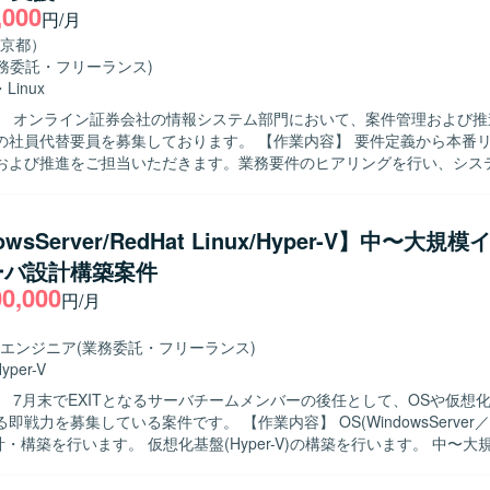
,000
円/月
京都）
業務委託・フリーランス)
・
Linux
】 オンライン証券会社の情報システム部門において、案件管理および推
要員を募集しております。 【作業内容】 要件定義から本番リリースまで
および推進をご担当いただきます。業務要件のヒアリングを行い、シス
ジェクト計画書を作成していただきます。設計からテストフェーズにか
への委託に伴うベンダーコントロールを実施し、進捗・課題・品質・コ
。また、社内の品質管理部門に対して品質状況の報告を行っていただきます
owsServer/RedHat Linux/Hyper-V】中〜大規
】 関係者と円滑にコミュニケーションを取りながら、主体的に案件を推
ーバ設計構築案件
ります。状況変化に柔軟に対応しつつ、ドキュメントを用いた分かりや
00,000
 【ポジションの魅力】 オンライン証券ビジネスにおけるシス
円/月
上流工程から一貫して担当することで、業務知識とシステム知識の双方
けることができます。ベンダーコントロールや品質報告など、プロジェ
エンジニア
(業務委託・フリーランス)
とができます。 【開発環境】 Web系システムを対象とした環境にお
yper-V
nuxおよびSQLを活用したシステムの要件定義および設計・開発経験を生
】 7月末でEXITとなるサーバチームメンバーの後任として、OSや仮想
す。
ている案件です。 【作業内容】 OS(WindowsServer／RedHat
の設計・構築を行います。 仮想化基盤(Hyper-V)の構築を行います。 中〜
ェクトにおけるサーバ構築作業を担当します。 チームメンバーや関係者
および調整を行います。 AD、Zabbix、バックアップ&レプリケーシ