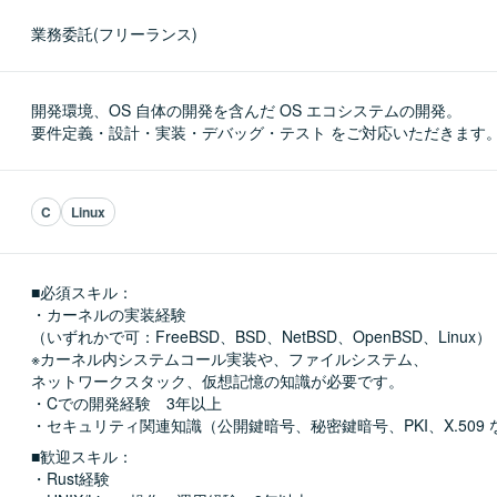
業務委託(フリーランス)
開発環境、OS 自体の開発を含んだ OS エコシステムの開発。

要件定義・設計・実装・デバッグ・テスト をご対応いただきます
C
Linux
■必須スキル：
・カーネルの実装経験

（いずれかで可：FreeBSD、BSD、NetBSD、OpenBSD、Linux）

※カーネル内システムコール実装や、ファイルシステム、

ネットワークスタック、仮想記憶の知識が必要です。

・Cでの開発経験　3年以上

・セキュリティ関連知識（公開鍵暗号、秘密鍵暗号、PKI、X.509 
■歓迎スキル：
・Rust経験
