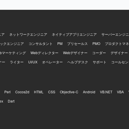
ニア
ネットワークエンジニア
ネイティブアプリエンジニア
サーバーエンジニ
ックエンジニア
コンサルタント
PM
プリセールス
PMO
プロダクトマネ
ebマーケティング
Webディレクター
Webデザイナー
コーダー
デザイナー
ナー
ライター
UI/UX
オペレーター
ヘルプデスク
サポート
コールセン
Perl
Cocos2d
HTML
CSS
Objective-C
Android
VB.NET
VBA
ex
Dart