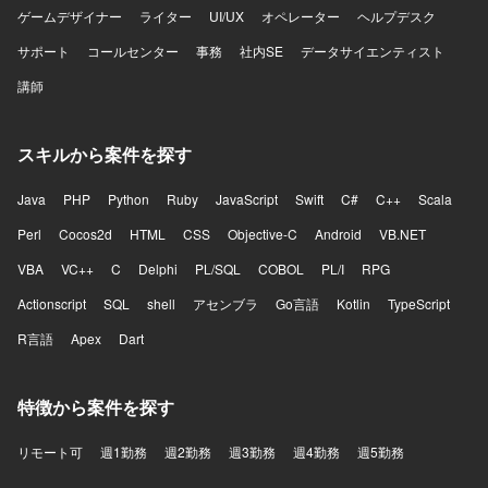
ゲームデザイナー
ライター
UI/UX
オペレーター
ヘルプデスク
サポート
コールセンター
事務
社内SE
データサイエンティスト
講師
スキルから案件を探す
Java
PHP
Python
Ruby
JavaScript
Swift
C#
C++
Scala
Perl
Cocos2d
HTML
CSS
Objective-C
Android
VB.NET
VBA
VC++
C
Delphi
PL/SQL
COBOL
PL/I
RPG
Actionscript
SQL
shell
アセンブラ
Go言語
Kotlin
TypeScript
R言語
Apex
Dart
特徴から案件を探す
リモート可
週1勤務
週2勤務
週3勤務
週4勤務
週5勤務