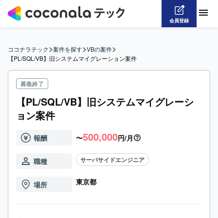
会員登録
>
>
>
ココナラテック
案件を探す
VBの案件
【PL/SQL/VB】旧システムマイグレーション案件
募集終了
【PL/SQL/VB】旧システムマイグレーシ
ョン案件
500,000
報酬
〜
円/月
サーバサイドエンジニア
職種
東京都
場所