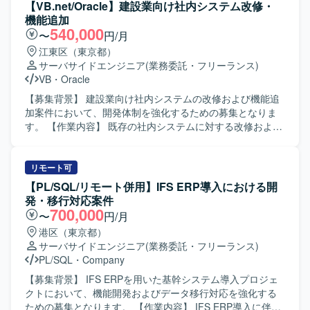
ステム環境での開発・保守となります。Oracle関連技術を
テムの開発業務をご担当いただきます。カルテベンダーか
【VB.net/Oracle】建設業向け社内システム改修・
利用したシステムが想定されます。
ら提供される連携仕様に基づき、連携システムの設定を行
機能追加
い、正しく動作しているかを確認いたします。設定のみで
540,000
〜
円/月
は対応しきれないケースにおいては、プログラム修正を行
江東区（東京都）
い仕様どおりの連携を実現していただきます。また、稼働
サーバサイドエンジニア
(業務委託・フリーランス)
施設で連携処理に関する問い合わせが発生した際には、ロ
VB
・
Oracle
グやデータを確認しながら原因調査および対応方針の検討
を実施していただきます。 【求める人物像】 複数の病院を
【募集背景】 建設業向け社内システムの改修および機能追
同時に担当するため、作業の優先順位を自ら整理し、必要
加案件において、開発体制を強化するための募集となりま
に応じて周囲と相談しながら進められる方を求めておりま
す。 【作業内容】 既存の社内システムに対する改修および
す。医療分野というクリティカルな領域のシステムである
機能追加に携わっていただきます。具体的には、設計業
ことを理解し、些細な点であっても独断で判断せず、適切
務、開発作業、試験要領書の作成、試験の実施などを担当
にエスカレーションや相談ができる方が望ましいです。デ
していただきます。また、必要に応じて顧客との打ち合わ
リモート可
ータ連携のテストなど単調になりがちな作業に対しても、
せに同席し、要件や仕様の確認を行っていただきます。
【PL/SQL/リモート併用】IFS ERP導入における開
着実かつ丁寧に継続して取り組める方を歓迎いたします。
【求める人物像】 担当する業務範囲を主体的に遂行でき、
発・移行対応案件
【ポジションの魅力】 医療現場を支える基幹システムのデ
関係者とのコミュニケーションを取りながら進行できる方
700,000
〜
円/月
ータ連携に携わることで、医療業務の効率化や安全性向上
を求めております。仕様や要件の変化にも柔軟に対応し、
港区（東京都）
に直接貢献できるポジションです。電子カルテや各種部門
責任感を持って品質確保に取り組んでいただける方が望ま
サーバサイドエンジニア
(業務委託・フリーランス)
システムとの連携仕様に深く関わることで、医療情報シス
しいです。 【ポジションの魅力】 既存システムの改修・機
PL/SQL
・
Company
テム特有のデータ構造や業務フローへの理解を深めること
能追加を通じて、業務理解を深めながら上流から下流まで
ができます。また、複数施設を担当することで、さまざま
一連の工程に関わることができます。顧客との打ち合わせ
【募集背景】 IFS ERPを用いた基幹システム導入プロジェ
な運用形態や要望に触れながら、要件解釈力やトラブルシ
に同席する機会もあり、要件把握から実装・試験まで一貫
クトにおいて、機能開発およびデータ移行対応を強化する
ューティング能力を伸ばすことができます。 【開発環境】
した経験を積むことができます。 【開発環境】
ための募集となります。 【作業内容】 IFS ERP導入に伴う