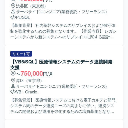
渋谷区（東京都）
サーバサイドエンジニア
(業務委託・フリーランス)
PL/SQL
【募集背景】 社内基幹システムのリプレイスおよび保守体
制を強化するための募集となります。 【作業内容】 レガシ
ーシステムから新システムへのリプレイスに関する設計・
開発・移行作業をご担当いただきます。既存の基幹システ
ムに対する保守、改修、問合せ対応、障害発生時の調査お
よび原因究明、改善対応なども実施いただきます。業務担
リモート可
当者との調整を行いながら、仕様整理や影響範囲の確認、
【VB6/SQL】医療情報システムのデータ連携開発
テスト計画およびテスト実施、リリース後のフォローまで
支援
一連の作業をお願いいたします。 【求める人物像】 関係者
750,000
〜
円/月
と円滑にコミュニケーションを取りながら主体的に動いて
港区（東京都）
いただける方を求めております。既存システムの仕様を自
サーバサイドエンジニア
(業務委託・フリーランス)
らキャッチアップし、課題に対して粘り強く対応できる方
VB
・
Oracle
が望ましいです。 【ポジションの魅力】 基幹システムのリ
プレイスおよび保守を通じて、上流から下流まで一貫した
【募集背景】 医療情報システムにおける電子カルテと部門
業務に携わることができます。長期的な保守・改善を通じ
システム間のデータ連携ニーズの高まりに伴い、連携シス
て業務理解と技術力を同時に高めることができ、SQLや
テムの開発および運用を強化するための増員募集となりま
PL/SQLを活用したシステム開発・保守の経験を深められま
す。 【作業内容】 電子カルテと各種部門システム間でやり
す。 【開発環境】 SQLおよびPL/SQLを中心とした基幹シ
取りされる依頼情報や患者情報などを対象とした連携シス