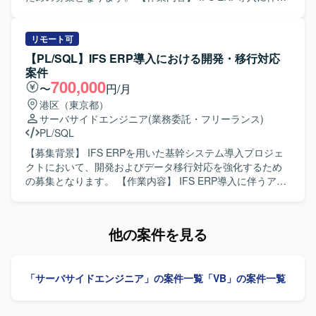
XSLTやSQL、VB6を用いた連携システム開発環境となって
VB.net（Windows Forms）およびOracleを用いた環境での
各種開発およびデータ移行対応を行っていただきます。具
おり、データ連携設定とプログラム修正を組み合わせた開
開発となります。バージョン管理にはGitを利用いたしま
体的には、会計・人事・資産管理・在庫・購買・生産管理
発スタイルで作業を行っていただきます。
す。
などを統合する基幹システムに対して、詳細設計から製
リモート可
造、単体・結合テストまで一貫してご対応いただきます。
【PL/SQL】IFS ERP導入における開発・移行対応
移行枠では、データ移行設計および実装、移行計画に基づ
案件
いた移行検証や不具合修正などを担当していただきます。
700,000
〜
円/月
【求める人物像】 ERP導入プロジェクトにおいて、関係者
港区（東京都）
と連携しながら自律的にタスクを推進できる方を求めてお
サーバサイドエンジニア
(業務委託・フリーランス)
ります。課題発生時に原因を整理し、周囲と相談しつつ解
PL/SQL
決策を提案・実行できる協調性とコミュニケーション力の
ある方が望ましいです。 【ポジションの魅力】 大規模な基
【募集背景】 IFS ERPを用いた基幹システム導入プロジェ
幹システム導入プロジェクトに参画することで、IFS ERPを
クトにおいて、開発およびデータ移行対応を強化するため
はじめとしたERP導入のノウハウや、会計・人事・生産管
の募集となります。 【作業内容】 IFS ERP導入に伴うアド
理など複数業務領域の知見を広く身につけることができま
オン開発および移行対応を行っていただきます。 開発SE／
す。開発から移行まで一連の工程に携わることで、上流か
PGポジションでは、要件に基づいた詳細設計から製造、単
ら下流までの経験を積み、今後のキャリア形成に活かして
体・結合テストまでをご担当いただきます。 移行PGポジシ
他の案件を見る
いただける環境です。 【開発環境】 ERPパッケージとして
ョンでは、既存システムからIFS ERPへのデータ移行ロジッ
IFS ERPを利用し、PL/SQLを用いた開発およびデータ移行
クの設計および実装を行っていただきます。 移行SEポジシ
実装を行う環境となります。
ョンでは、データ移行方針の整理、移行設計、全体移行計
「サーバサイドエンジニア」の案件一覧
「VB」の案件一覧
画の策定や関係者との調整など、移行領域の統括をご担当
いただきます。 【求める人物像】 関係者と連携しながら主
体的にコミュニケーションを取れる方を求めております。