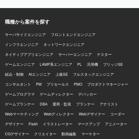
課題が発生した際に自ら状況整理と報告を行い、解決に向
けて粘り強く対応いただける方が望ましいです。 ERP導入
プロジェクト特有の変更や調整に柔軟に対応できる方を歓
職種から案件を探す
迎いたします。 【ポジションの魅力】 IFS ERPというパッ
ケージを用いた基幹システム導入プロジェクトに参画いた
だくことで、会計・人事・資産管理・在庫・購買・生産管
サーバサイドエンジニア
フロントエンドエンジニア
理などの幅広い業務領域に触れることができます。 開発か
インフラエンジニア
ネットワークエンジニア
ら移行まで一連の工程に関わることで、ERP導入プロジェ
クトの全体像を理解しながらスキルアップできる環境で
ネイティブアプリエンジニア
サーバーエンジニア
テスター
す。 【開発環境】 PL/SQLを用いた開発環境下で、ERPパ
ゲームエンジニア
ッケージと連携するアドオンやデータ移行ロジックの実装
LAMP系エンジニア
PL
汎用機
ブリッジSE
を行います。
組込・制御
AIエンジニア
上級SE
フルスタックエンジニア
コンサルタント
PM
プリセールス
PMO
プロダクトマネージャー
ゲームプログラマ
ゲームディレクター
デバッカー
ゲームプランナー
DBA
運用・監視
プランナー
アナリスト
Webマーケティング
Webディレクター
Webデザイナー
コーダー
デザイナー
Flash
イラストレーター
マークアップ
アニメーター
CGデザイナー
クリエイター
動画編集
マーケター