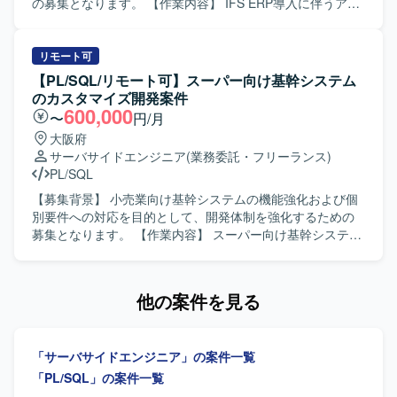
はじめとしたERP導入のノウハウや、会計・人事・生産管
の募集となります。 【作業内容】 IFS ERP導入に伴うアド
理など複数業務領域の知見を広く身につけることができま
オン開発および移行対応を行っていただきます。 開発SE／
す。開発から移行まで一連の工程に携わることで、上流か
PGポジションでは、要件に基づいた詳細設計から製造、単
ら下流までの経験を積み、今後のキャリア形成に活かして
体・結合テストまでをご担当いただきます。 移行PGポジシ
リモート可
いただける環境です。 【開発環境】 ERPパッケージとして
ョンでは、既存システムからIFS ERPへのデータ移行ロジッ
【PL/SQL/リモート可】スーパー向け基幹システム
IFS ERPを利用し、PL/SQLを用いた開発およびデータ移行
クの設計および実装を行っていただきます。 移行SEポジシ
のカスタマイズ開発案件
実装を行う環境となります。
ョンでは、データ移行方針の整理、移行設計、全体移行計
600,000
〜
円/月
画の策定や関係者との調整など、移行領域の統括をご担当
大阪府
いただきます。 【求める人物像】 関係者と連携しながら主
サーバサイドエンジニア
(業務委託・フリーランス)
体的にコミュニケーションを取れる方を求めております。
PL/SQL
課題が発生した際に自ら状況整理と報告を行い、解決に向
けて粘り強く対応いただける方が望ましいです。 ERP導入
【募集背景】 小売業向け基幹システムの機能強化および個
プロジェクト特有の変更や調整に柔軟に対応できる方を歓
別要件への対応を目的として、開発体制を強化するための
迎いたします。 【ポジションの魅力】 IFS ERPというパッ
募集となります。 【作業内容】 スーパー向け基幹システム
ケージを用いた基幹システム導入プロジェクトに参画いた
に対する既存機能のカスタマイズ開発をご担当いただきま
だくことで、会計・人事・資産管理・在庫・購買・生産管
す。 既存ストアドプロシージャやSQLの改修・追加、要望
理などの幅広い業務領域に触れることができます。 開発か
に応じた機能拡張など、製造工程を中心に対応していただ
他の案件を見る
ら移行まで一連の工程に関わることで、ERP導入プロジェ
きます。 必要に応じて仕様の確認や、チームメンバーとの
クトの全体像を理解しながらスキルアップできる環境で
連携を行いながら、品質を意識した実装および動作確認を
す。 【開発環境】 PL/SQLを用いた開発環境下で、ERPパ
進めていただきます。 【求める人物像】 新しいツールや技
「サーバサイドエンジニア」の案件一覧
ッケージと連携するアドオンやデータ移行ロジックの実装
術の習得に前向きに取り組める方を求めております。 主体
を行います。
的に課題を見つけて改善提案ができる方、チームとのコミ
「PL/SQL」の案件一覧
ュニケーションを大切にしながら協調して作業を進められ