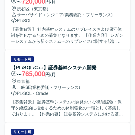
720,000
〜
円/月
渋谷区（東京都）
サーバサイドエンジニア
(業務委託・フリーランス)
PL/SQL
【募集背景】 社内基幹システムのリプレイスおよび保守体
制を強化するための募集となります。 【作業内容】 レガシ
ーシステムから新システムへのリプレイスに関する設計・
開発・移行作業をご担当いただきます。既存の基幹システ
ムに対する保守、改修、問合せ対応、障害発生時の調査お
よび原因究明、改善対応なども実施いただきます。業務担
リモート可
当者との調整を行いながら、仕様整理や影響範囲の確認、
【PL/SQL/C++】証券基幹システム開発
テスト計画およびテスト実施、リリース後のフォローまで
765,000
〜
円/月
一連の作業をお願いいたします。 【求める人物像】 関係者
東京都
と円滑にコミュニケーションを取りながら主体的に動いて
上級SE
(業務委託・フリーランス)
いただける方を求めております。既存システムの仕様を自
PL/SQL
・
Oracle
らキャッチアップし、課題に対して粘り強く対応できる方
が望ましいです。 【ポジションの魅力】 基幹システムのリ
【募集背景】 証券基幹システムの開発および機能拡張・保
プレイスおよび保守を通じて、上流から下流まで一貫した
守を継続的に推進するための体制強化の一環として募集し
業務に携わることができます。長期的な保守・改善を通じ
ております。 【作業内容】 証券基幹システムにおける基本
て業務理解と技術力を同時に高めることができ、SQLや
設計から本番移行までの一連の工程をご担当いただきま
PL/SQLを活用したシステム開発・保守の経験を深められま
す。具体的には、要件を踏まえた基本設計の作成、総合テ
す。 【開発環境】 SQLおよびPL/SQLを中心とした基幹シ
スト計画の策定、関連する開発・改修作業の取りまとめ、
リモート可