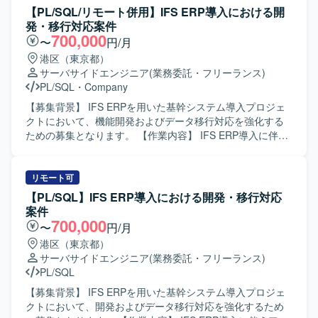
ステム環境での開発・保守となります。Oracle関連技術を
案件管理や顧客との折衝などを行っていただきます。ま
【PL/SQL/リモート併用】IFS ERP導入における開
利用したシステムが想定されます。
た、PL/SQL、UNIX-C/C++、VB系言語などを用いた既存機
発・移行対応案件
能の改修や追加開発にも携わっていただきます。 【求める
700,000
〜
円/月
人物像】 複数の開発言語や環境に柔軟に対応でき、自ら課
港区（東京都）
題を抽出し解決に向けて主体的に動ける方を求めておりま
サーバサイドエンジニア
(業務委託・フリーランス)
す。顧客やチームメンバーとのコミュニケーションを大切
PL/SQL
・
Company
にし、周囲と連携しながら品質と生産性の両立を意識して
業務に取り組んでいただける方にマッチするポジションで
【募集背景】 IFS ERPを用いた基幹システム導入プロジェ
す。 【ポジションの魅力】 証券基幹システムという大規模
クトにおいて、機能開発およびデータ移行対応を強化する
かつ高信頼性が求められる領域で、上流工程から本番移行
ための募集となります。 【作業内容】 IFS ERP導入に伴う
まで一貫して携わることができます。複数の言語やOS環境
各種開発およびデータ移行対応を行っていただきます。具
での開発経験を活かしつつ、証券業務知識やプロジェクト
体的には、会計・人事・資産管理・在庫・購買・生産管理
マネジメントスキルを高めることができる環境です。顧客
などを統合する基幹システムに対して、詳細設計から製
リモート可
折衝や案件管理などを通じて、技術力だけでなくビジネス
造、単体・結合テストまで一貫してご対応いただきます。
【PL/SQL】IFS ERP導入における開発・移行対応
面でのスキルも磨いていただけます。 【開発環境】 Oracle
移行枠では、データ移行設計および実装、移行計画に基づ
案件
データベース上でのPL/SQL開発を中心に、UNIX環境での
いた移行検証や不具合修正などを担当していただきます。
700,000
〜
円/月
C/C++およびCSHを用いた開発を行っております。フロン
【求める人物像】 ERP導入プロジェクトにおいて、関係者
港区（東京都）
ト・バッチなどの各種機能においてVB6.0およびVB.NETを
と連携しながら自律的にタスクを推進できる方を求めてお
サーバサイドエンジニア
(業務委託・フリーランス)
活用したシステム構成となっております。
ります。課題発生時に原因を整理し、周囲と相談しつつ解
PL/SQL
決策を提案・実行できる協調性とコミュニケーション力の
ある方が望ましいです。 【ポジションの魅力】 大規模な基
【募集背景】 IFS ERPを用いた基幹システム導入プロジェ
幹システム導入プロジェクトに参画することで、IFS ERPを
クトにおいて、開発およびデータ移行対応を強化するため