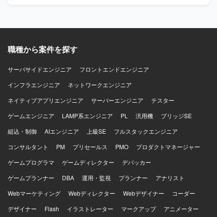
る方にマッチする環境です。 【ポジションの魅力】 基幹シ
ステムのカスタマイズ開発を通じて、大規模な業務システ
ムの構造や業務知識を身につけることができます。 ストア
ドやSQLを中心とした開発経験を深めつつ、ローコードツ
ールを活用した開発スキルも習得できるため、今後のキャ
職種から案件を探す
リアの幅を広げられるポジションです。 【開発環境】 スト
アドプロシージャおよびSQLを中心としたDB開発環境に加
サーバサイドエンジニア
フロントエンドエンジニア
え、GeneXusなどのローコードツールを用いた開発環境と
インフラエンジニア
なります。
ネットワークエンジニア
ネイティブアプリエンジニア
サーバーエンジニア
テスター
ゲームエンジニア
LAMP系エンジニア
PL
汎用機
ブリッジSE
組込・制御
AIエンジニア
上級SE
フルスタックエンジニア
コンサルタント
PM
プリセールス
PMO
プロダクトマネージャー
ゲームプログラマ
ゲームディレクター
デバッカー
ゲームプランナー
DBA
運用・監視
プランナー
アナリスト
Webマーケティング
Webディレクター
Webデザイナー
コーダー
デザイナー
Flash
イラストレーター
マークアップ
アニメーター