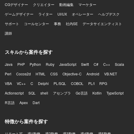
CGデザイナー
クリエイター
動画編集
マーケター
ゲームデザイナー
ライター
UI/UX
オペレーター
ヘルプデスク
サポート
コールセンター
事務
社内SE
データサイエンティスト
講師
スキルから案件を探す
Java
PHP
Python
Ruby
JavaScript
Swift
C#
C++
Scala
Perl
Cocos2d
HTML
CSS
Objective-C
Android
VB.NET
VBA
VC++
C
Delphi
PL/SQL
COBOL
PL/I
RPG
Actionscript
SQL
shell
アセンブラ
Go言語
Kotlin
TypeScript
R言語
Apex
Dart
特徴から案件を探す
リモート可
週1勤務
週2勤務
週3勤務
週4勤務
週5勤務