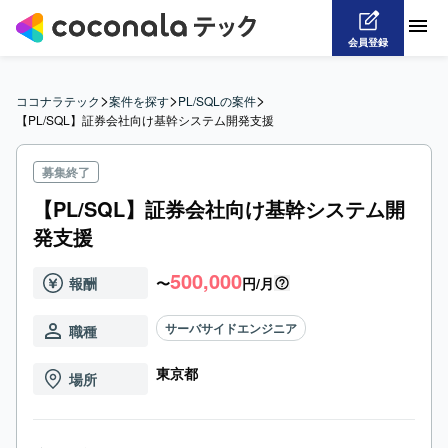
会員登録
>
>
>
ココナラテック
案件を探す
PL/SQLの案件
【PL/SQL】証券会社向け基幹システム開発支援
募集終了
【PL/SQL】証券会社向け基幹システム開
発支援
500,000
報酬
〜
円/月
サーバサイドエンジニア
職種
東京都
場所