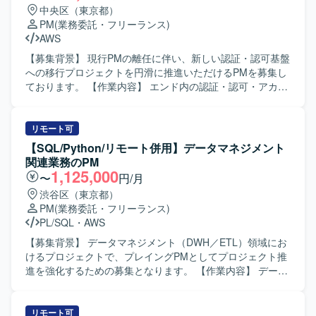
図りながら、主体的に課題を整理しプロジェクトを推進し
中央区（東京都）
ていただける方を求めております。 【ポジションの魅力】
PM
(業務委託・フリーランス)
官公庁向けの大規模インフラシステムにおける長期の移行
AWS
プロジェクトに参画することで、複数社が関わるプロジェ
クトマネジメントや大規模会議体運営の経験を積んでいた
【募集背景】 現行PMの離任に伴い、新しい認証・認可基盤
だけます。 【開発環境】 官公庁向けインフラシステムの設
への移行プロジェクトを円滑に推進いただけるPMを募集し
計および構築プロジェクトとなります。
ております。 【作業内容】 エンド内の認証・認可・アカウ
ント管理基盤の構築および既存統合IDシステムとポイント
システムのアカウント管理機能を新システムへ移行完了す
るまでのプロジェクト管理を行っていただきます。スクラ
リモート可
ム開発ではカバーしきれないリリース管理やプロジェクト
【SQL/Python/リモート併用】データマネジメント
横断のマネジメントを担い、新しい認証・認可基盤の安全
関連業務のPM
かつ確実な移行を実現していただきます。具体的には、リ
1,125,000
〜
円/月
リースに対するQCDの管理とコントロール、各種ドキュメ
渋谷区（東京都）
ントの作成およびメンテナンス、関係各所とのコミュニケ
PM
(業務委託・フリーランス)
ーションによる課題・リスク・依存関係の整理とプロジェ
PL/SQL
・
AWS
クト推進を行っていただきます。 【求める人物像】 ビジネ
ス、開発、インフラ、運用それぞれの立場を理解しながら
【募集背景】 データマネジメント（DWH／ETL）領域にお
円滑にコミュニケーションを取れる方を求めております。
けるプロジェクトで、プレイングPMとしてプロジェクト推
技術的な設計や実装を担う役割ではありませんが、webシス
進を強化するための募集となります。 【作業内容】 データ
テム開発やAWS、認証セキュリティ系技術への理解を持
マネジメント（DWH／ETL）領域におけるプロジェクトマ
ち、アーキテクトやエンジニアとの議論を的確に把握しな
ネジメント業務をご担当いただきます。顧客側のカウンタ
がら、プロジェクト全体を主体的にリードできる方が望ま
ーパートとして要件整理、進行管理、スコープ調整を行い
リモート可