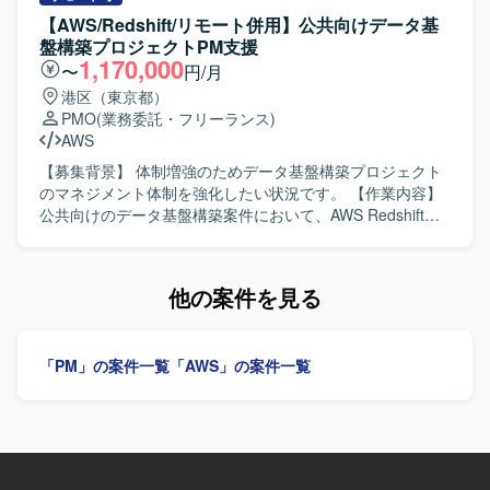
しいです。 【ポジションの魅力】 エンド内の重要な認証・
ながら、実装フェーズにおける品質管理や設計レビュー、
【AWS/Redshift/リモート併用】公共向けデータ基
認可基盤の刷新およびID基盤移行に中心メンバーとして関
テスト確認なども担っていただきます。ベトナムオフショ
盤構築プロジェクトPM支援
わることができるポジションです。プロジェクト横断のマ
ア開発チーム（BrSE含む）との連携を行い、能動的な提案
1,170,000
〜
円/月
ネジメントを通じて、セキュリティ・認証基盤ID系の知見
やプロジェクト推進も行っていただきます。顧客担当者、
港区（東京都）
や大規模リリース管理の経験を深めていただけます。 【開
PM、ベトナムオフショア開発チームと協働してプロジェク
PMO
(業務委託・フリーランス)
発環境】 認証・認可基盤におけるAzureからAWSへの移行
トを遂行していただきます。 【求める人物像】 顧客や社内
AWS
プロジェクトに携わっていただきます。
ステークホルダーと円滑にコミュニケーションを取りなが
ら、主体的に課題を発見し提案や推進ができる方を求めて
【募集背景】 体制増強のためデータ基盤構築プロジェクト
います。元請の代表として責任感を持ってプロジェクトを
のマネジメント体制を強化したい状況です。 【作業内容】
リードしていただける方が望ましいです。 【ポジションの
公共向けのデータ基盤構築案件において、AWS Redshiftを
魅力】 データマネジメント（DWH／ETL）領域において、
用いたデータレイク構築プロジェクトのPM代理・補佐とし
要件整理から品質管理まで一連のプロジェクトマネジメン
てマネジメントを行っていただきます。データレイク構
トを担うことで、上流から下流まで幅広い経験を積むこと
築、ETLツールやパイプライン構築、パフォーマンスの最適
他の案件を見る
ができます。ベトナムオフショア開発チームとの協業を通
化などデータ基盤関連の設計フェーズにおける体制マネジ
じて、グローバルな開発体制でのマネジメントスキルも習
メントや顧客折衝を担当していただきます。 【求める人物
得していただけます。 【開発環境】 言語はSQL、Python、
像】 公共系プロジェクトの特性を理解し、ステークホルダ
「PM」の案件一覧
「AWS」の案件一覧
PHP等を使用いたします。LAMP系フレームワークやAWSイ
ーとの調整を主体的かつ円滑に進めていただける方を求め
ンフラ環境を利用する場合があります。バージョン管理は
ています。技術内容を踏まえつつも、プロジェクト全体を
Git、コミュニケーションツールはSlackやBacklog等を利用
俯瞰してリスクや課題を整理し、関係者と協調しながら推
いたします。開発体制はベトナムオフショア開発を併用
進いただける方が望ましいです。 【ポジションの魅力】 公
し、Informatica、ASTERIA Warp、Databricks等のETL／
共向けの大規模データ基盤構築に上流から関わることがで
DWHツールを活用いたします。
き、データレイクや最新のデータ分析基盤の知見を活かし