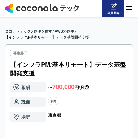
会員登録
>
>
>
ココナラテック
案件を探す
AWSの案件
【インフラPM/基本リモート】データ基盤開発支援
募集終了
【インフラPM/基本リモート】データ基盤
開発支援
700,000
報酬
〜
円/月
PM
職種
東京都
場所