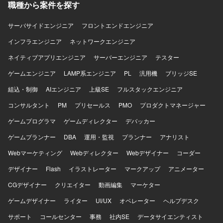
職種から案件を探す
ながらPM領域の経験を深めていただけます。PM代理とし
て裁量を持ってプロジェクトマネジメントに携わることが
できる環境です。 【開発環境】 AWS上でのデータレイクお
サーバサイドエンジニア
フロントエンドエンジニア
よびデータ分析基盤（Redshift、ETLツール、パイプライン
インフラエンジニア
ネットワークエンジニア
など）を用いた環境を想定しています。
ネイティブアプリエンジニア
サーバーエンジニア
テスター
ゲームエンジニア
LAMP系エンジニア
PL
汎用機
ブリッジSE
組込・制御
AIエンジニア
上級SE
フルスタックエンジニア
コンサルタント
PM
プリセールス
PMO
プロダクトマネージャー
ゲームプログラマ
ゲームディレクター
デバッカー
ゲームプランナー
DBA
運用・監視
プランナー
アナリスト
Webマーケティング
Webディレクター
Webデザイナー
コーダー
デザイナー
Flash
イラストレーター
マークアップ
アニメーター
CGデザイナー
クリエイター
動画編集
マーケター
ゲームデザイナー
ライター
UI/UX
オペレーター
ヘルプデスク
サポート
コールセンター
事務
社内SE
データサイエンティスト