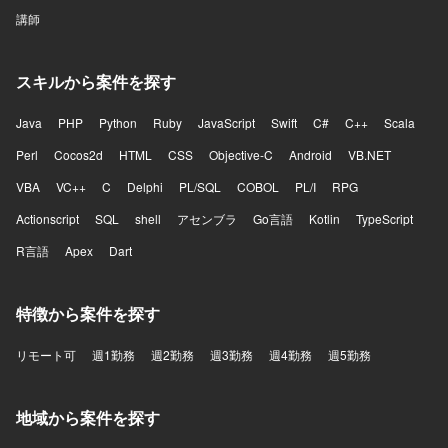
講師
スキルから案件を探す
Java
PHP
Python
Ruby
JavaScript
Swift
C#
C++
Scala
Perl
Cocos2d
HTML
CSS
Objective-C
Android
VB.NET
VBA
VC++
C
Delphi
PL/SQL
COBOL
PL/I
RPG
Actionscript
SQL
shell
アセンブラ
Go言語
Kotlin
TypeScript
R言語
Apex
Dart
特徴から案件を探す
リモート可
週1勤務
週2勤務
週3勤務
週4勤務
週5勤務
地域から案件を探す