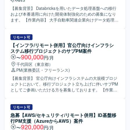
AWS
【募集背景】 Databricksを用いたデータ処理基盤への移行
および本番適用に向けた開発体制強化のための募集になり
ます。 【作業内容】 大手自動車関連企業向けデータ処理基
盤において、Databricksを用いた設計・構築をご担当いただ
きます。 既存のSnowflakeベースのシステムで満たせてい
なかった要件をDatabricksで実現するため、本番適用に向け
リモート可
た運用設計およびインフラ基盤構築を行っていただきま
【インフラ/リモート併用】官公庁向けインフラシ
す。 具体的には、各サービス開発者に対するDatabricks移
ステム移行プロジェクトのサブPM案件
行に向けた支援や各種調整、Databricks環境での運用設計お
900,000
〜
円/月
よび運用手順書の作成、AWSおよびTerraform等を用いたイ
千代田区（東京都）
ンフラ基盤環境の構築などを実施していただきます。 【求
PM
(業務委託・フリーランス)
める人物像】 関係部署や開発者とのコミュニケーションを
円滑に行いながら、主体的に課題整理と調整を進めていた
【募集背景】 官公庁向けインフラシステムの大規模プロジ
だける方を求めております。 【ポジションの魅力】
ェクトにおいて、移行プロジェクト立ち上げに伴いサブPM
Databricksを中心とした最新のデータ処理基盤の設計・構築
としてご参画いただける方を募集しております。 【作業内
に携わることができ、大規模分散処理基盤の知見を深める
容】 PMチームに所属し、移行プロジェクトに関する各社ス
ことができます。 また、運用設計からインフラ構築まで一
ケジュール管理および管理資料の更新を行っていただきま
連の工程に関わることで、クラウドデータ基盤エンジニア
す。 また、会議体の調整およびアジェンダ、議事録作成、
リモート可
としてのスキルを幅広く磨いていただけます。 【開発環
会議のファシリテーションを担当していただきます。全体
急募【AWS/セキュリティ/リモート併用】ID基盤移
境】 Databricks, AWS, Terraform などを用いたデータ処理
では50～60名規模の会議体を取りまとめていただきます。
行PM支援（AzureからAWS）案件
基盤およびインフラ基盤構成になります。
【求める人物像】 関係者との円滑なコミュニケーションを
920,000
〜
円/月