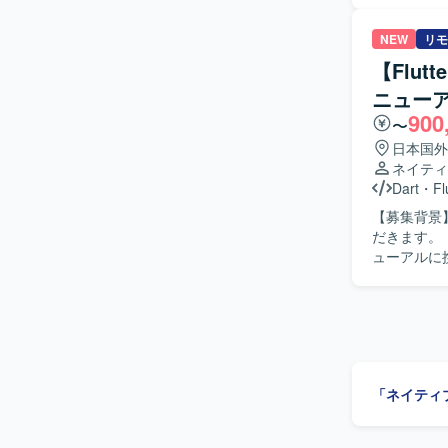
ントの作成も実施いただきます。
から実装、
NEW
リモ
がら、品質と
【Flu
力】 金融
ニュー
スのモバイル
900
つ、金融ドメインの知見
〜
リ開発環境（O
日本国外
ネイティ
Dart
・
Fl
【募集背景】 【作業内容】 大手ECサイトのショッピングアプリリニューアルを
だきます。 【求める人物像】 【ポジションの魅力】 大手ECサイトのショッピングアプリリニ
「ネイティ