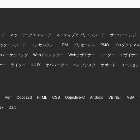
ニア
ネットワークエンジニア
ネイティブアプリエンジニア
サーバーエンジニ
ックエンジニア
コンサルタント
PM
プリセールス
PMO
プロダクトマネ
ebマーケティング
Webディレクター
Webデザイナー
コーダー
デザイナー
ナー
ライター
UI/UX
オペレーター
ヘルプデスク
サポート
コールセン
Perl
Cocos2d
HTML
CSS
Objective-C
Android
VB.NET
VBA
ex
Dart