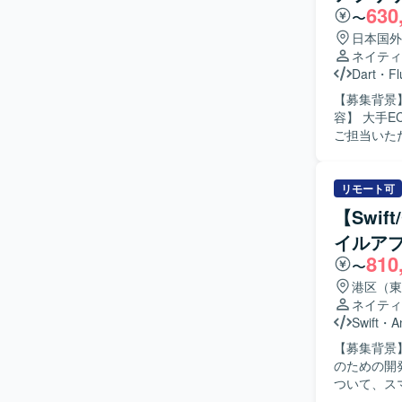
630
〜
日本国外
ネイティ
Dart
・
Fl
【募集背景】
容】 大手E
ご担当いた
たUI実装や機
バイルアプ
開発を進めていただける
リモート可
マートフォ
【Swif
ザインシステム活用の
イルア
フォンアプ
810
〜
港区（東
ネイティ
Swift
・
A
【募集背景
のための開発体制強化を
ついて、スマ
から実装、