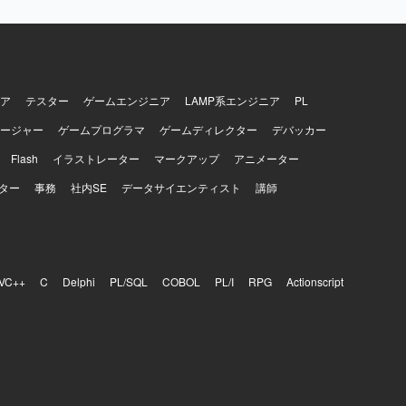
ア
テスター
ゲームエンジニア
LAMP系エンジニア
PL
ージャー
ゲームプログラマ
ゲームディレクター
デバッカー
Flash
イラストレーター
マークアップ
アニメーター
ター
事務
社内SE
データサイエンティスト
講師
VC++
C
Delphi
PL/SQL
COBOL
PL/I
RPG
Actionscript