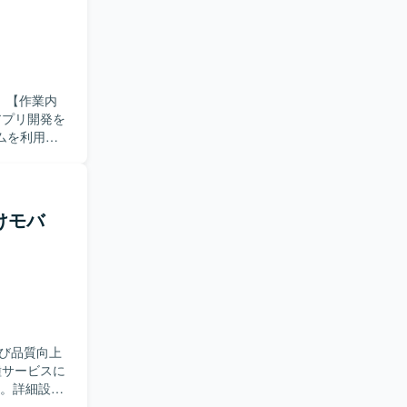
内
アプリ開発を
ムを利用し
で主体的に
ム開発やデ
向けモバ
び品質向上
す。詳細設計
種ドキュメ