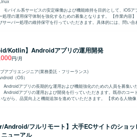
Linux
】 モバイル系サービスの安定稼働および機能維持を目的として、iOSア
理の運用保守体制を強化するための募集となります。 【作業内容】 既存のiOS
びサーバー処理の維持保守を行っていただきます。具体的には、問い合
対応などの顧客対応、開発ベンダーへの各種調整依頼、アプリおよび関
業などを担当していただきます。状況に応じて夜間・休日のリリース作
ざいます。また、保守・修繕作業の状況に応じて、別システムに関する
る人物像】 コミュニケーションを取りながら円滑に調整業
oid/Kotlin】Androidアプリの運用開発
いただける方を求めています。モバイルアプリやサーバー処理の運用保
,000
円/月
状況変化にも柔軟に対応いただける方ですと望ましいです。 【ポジションの魅
イルアプリとサーバー処理双方の運用保守に関わることで、スマホアプリ
く身につけることができます。長期的な参画を通じて、顧客折衝やベン
ブアプリエンジニア
(業務委託・フリーランス)
あわせて習得・強化していただける環境です。 【開発環境】 スマートフォン
Android（OS）
び関連サーバー処理の運用保守環境での作業となります。iOS関連ツールやG
】 Androidアプリの長期的な運用および機能強化のための人員を募集い
マンド、SQLiteなどを用いた環境が想定されます。
】 Androidアプリの運用および開発を行っていただきます。既存のコー
がら、品質向上と機能追加を進めていただきます。 【求める人物像】 自発的に
方を求めております。協調性を持ち、円滑なコミュニケーションができ
。既存のコードに対して主体的に改善提案ができる方にご活躍いただけます
魅力】 長期的な運用と開発を通じて、Androidアプリケーションの改善
できる環境です。既存コードの改善提案を行うことで、設計や品質向上
tter/Android/フルリモート】大手ECサイトのショ
ーション開発環境にて、MVVMアーキテク
リニューアル
た開発を行います。