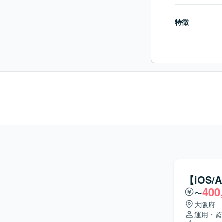
特徴
【iOS
400
〜
大阪府
運用・監