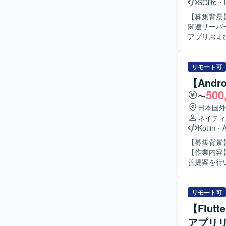
SQlite
・
【募集背景
関連サーバー処
アプリおよ
調整、QA
リリース作
る場合もご
リモート可
いする可能性もございます。 【求め
【Andr
務を進めて
500
〜
に取り組み、
力】 モバ
日本国外
る知見を広
ネイティ
ロールのスキルも
Kotlin
・
アプリおよ
【募集背景
Linuxコ
【作業内容
善提案を行いな
行動できる
いたします
ジションの
リモート可
続的に経験
【Flu
ることができます。 【開発環境】 Androidアプリケ
アプリ
チャに沿っ