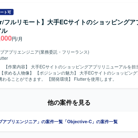
 【求める人物像】 モバイルアプリ開発において主体的に設計
テストまで対応できる方を求めております。関係者とコミュニケーショ
ート可
ユーザビリティを意識した開発ができる方を歓迎いたします。 【ポジションの魅
tter/フルリモート】大手ECサイトのショッピング
系ネットバンキングサービスの開発に関わることで、大規模なユーザーを
アル
アプリ開発経験を積むことができます。iOS/Androidいずれかの専門
,000
も深めていただけます。 【開発環境】 iOS/Android向けモバイルアプ
円/月
bjective-C、Swiftを用いた開発が想定されます）。
ブアプリエンジニア
(業務委託・フリーランス)
utter
担当していた
ューアルに携わることができます。 【開発環境】 Flutterを使用します。
他の案件を見る
ブアプリエンジニア」の案件一覧
「Objective-C」の案件一覧