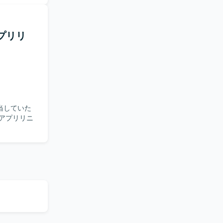
ンを取りな
アプリリ
持つサービ
性を活かしつ