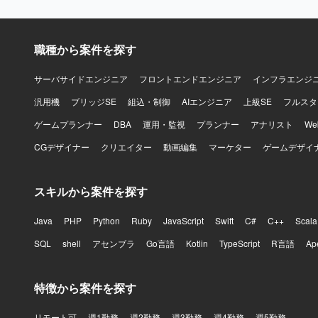
職種から案件を探す
サーバサイドエンジニア
フロントエンドエンジニア
インフラエンジ
汎用機
ブリッジSE
組込・制御
AIエンジニア
上級SE
フルスタ
ゲームプランナー
DBA
運用・監視
プランナー
アナリスト
W
CGデザイナー
クリエイター
動画編集
マーケター
ゲームデザイ
スキルから案件を探す
Java
PHP
Python
Ruby
JavaScript
Swift
C#
C++
Scala
SQL
shell
アセンブラ
Go言語
Kotlin
TypeScript
R言語
Ap
特徴から案件を探す
リモート可
週1勤務
週2勤務
週3勤務
週4勤務
週5勤務