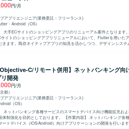
,000
円/月
ブアプリエンジニア
(業務委託・フリーランス)
utter
・
Android（OS）
 大手ECサイトのショッピングアプリのリニューアル案件となります。 【作業
Cサイトのショッピングアプリリニューアルにおいて、Flutterを用いた
だきます。既存ネイティブアプリの知見を活かしつつ、デザインシステ
能改修、品質向上に向けた開発業務を行っていただきます。 【求める人物像】 モ
リのユーザー体験向上に関心を持ち、デザインシステムを理解したうえ
方を求めています。 【ポジションの魅力】 大規模なECサービスのス
ンアプリ開発に携わることで、Flutterを活用したクロスプラットフォー
t/Objective-C/リモート併用】ネットバンキング
実践経験を積むことができます。 【開発環境】 Flutterを用いたスマート
プリ開発
リ開発環境となります。
,000
円/月
京都）
ブアプリエンジニア
(業務委託・フリーランス)
ndroid（OS）
】 ネットバンキング各種サービスのスマートデバイス向け機能拡充およ
目的としております。 【作業内容】 ネットバンキング各種サービスに
ートデバイス（iOS/Android）向けアプリケーションの開発を行いま
テストまで一連の工程をご担当いただきます。また、開発に関連する各