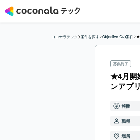
>
>
>
★
ココナラテック
案件を探す
Objective-Cの案件
募集終了
★4月開
ンアプ
報酬
職種
場所