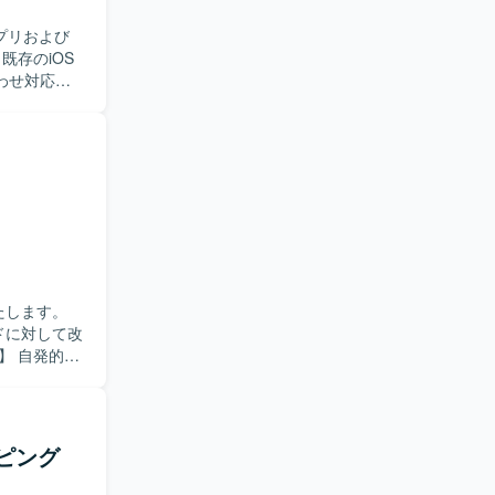
プリおよび
わせ対応や
連システムの
業が発生す
作業をお願
守に主体的
領域におけ
ダーコント
itHub、
たします。
ドに対して改
る方を歓迎
。 【ポ
サイクルを継
に深く関わ
ッピング