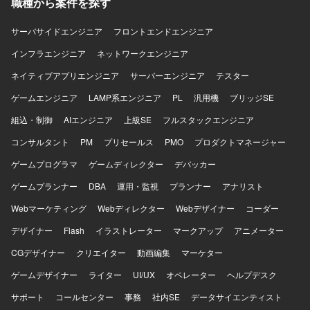
を自ら設計し、AI時代のモバイル開発の在り方を実践しな
職種から案件を探す
ます。 【開発環境】 Swift、Kotlin、Go、SwiftUI、Jetpack
がら探求していくことができます。EC×ゲーム×ソーシャル
Compose、Google Cloud、gRPC、Protocol Buffers、
が組み合わさった複雑なドメインで、高度な状態管理やパ
Bitrise、GitHub Actions、Terraform、BigQuery、Figmaな
サーバサイドエンジニア
フロントエンドエンジニア
フォーマンス最適化に取り組むことで、エンジニアとして
どを使用します。
インフラエンジニア
ネットワークエンジニア
の技術力を大きく高めていただけます。 【開発環境】
Swift、Kotlin、Goを用いた開発を行い、UIフレームワーク
ネイティブアプリエンジニア
サーバーエンジニア
テスター
としてSwiftUIやJetpack Composeを採用しています。
Android Architecture ComponentsやMVVMなどのアーキテ
ゲームエンジニア
LAMP系エンジニア
PL
汎用機
ブリッジSE
クチャを活用し、XcodeおよびAndroid Studio上で開発を進
組込・制御
AIエンジニア
上級SE
フルスタックエンジニア
めます。インフラにはGoogle Cloudを用い、gRPCや
Protocol Buffersによる通信、BitriseやGitHub Actions、
コンサルタント
PM
プリセールス
PMO
プロダクトマネージャー
Cloud Buildを用いたCI/CDを構築しています。Terraformに
ゲームプログラマ
ゲームディレクター
デバッカー
よる構成管理、CrashlyticsやCloud Monitoringなどのモニタ
リング基盤、BigQueryやLooker Studioによる分析基盤、
ゲームプランナー
DBA
運用・監視
プランナー
アナリスト
AutifyによるQA自動化、ClaudeやGitHub CopilotなどのAIツ
ール群、GitHub・Slack・Notion・Figmaを組み合わせたモ
Webマーケティング
Webディレクター
Webデザイナー
コーダー
ダンな開発環境で、アジャイル開発を実践しています。
デザイナー
Flash
イラストレーター
マークアップ
アニメーター
CGデザイナー
クリエイター
動画編集
マーケター
ゲームデザイナー
ライター
UI/UX
オペレーター
ヘルプデスク
サポート
コールセンター
事務
社内SE
データサイエンティスト