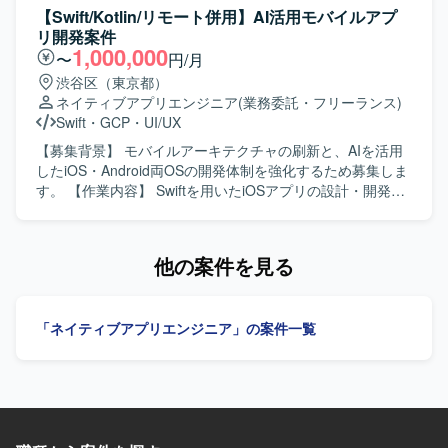
してご担当いただきます。Swiftを用いたiOSアプリの設計・
【Swift/Kotlin/リモート併用】AI活用モバイルアプ
開発・保守・運用を中心に、SwiftUIによるUI実装やアーキ
リ開発案件
テクチャ設計を含めた実装・運用全般を担っていただきま
1,000,000
〜
円/月
す。あわせて、Kotlinを用いたAndroidアプリ開発にも関与
渋谷区（東京都）
し、Jetpack ComposeによるUI実装など、iOS側の知見を活
ネイティブアプリエンジニア
(業務委託・フリーランス)
かした両OSでの開発を行っていただきます。Claudeなどの
Swift
・
GCP
・
UI/UX
AIツールを活用しながら実装計画の策定、コード生成、レ
ビューの効率化を進め、モバイルアーキテクチャの設計や
【募集背景】 モバイルアーキテクチャの刷新と、AIを活用
ドメイン分離による開発並列性向上に向けた刷新を推進し
したiOS・Android両OSの開発体制を強化するため募集しま
ていただきます。また、PdM・デザイナーと連携しつつ、
す。 【作業内容】 Swiftを用いたiOSアプリの設計・開発・
事業数値やKPIに基づいた機能開発、リリース後の効果分析
保守・運用を担当します。SwiftUIによるUI実装、Kotlinを用
までを通してプロダクト開発全般に関わっていただきま
いたAndroidアプリ開発、AIツールを活用した実装計画・コ
す。 【求める人物像】 プロダクトのミッションやバリュー
ード生成・レビューの効率化を行います。要件定義からリ
他の案件を見る
に共感し、EC体験の可能性に興味をお持ちの方を求めてい
リース、効果分析まで一貫して担当し、モバイルアーキテ
ます。変化の大きい環境の中でも挑戦を楽しみ、ソフトウ
クチャの設計・刷新も推進します。 【求める人物像】 プロ
ェアを軸に大きなチャレンジをしたいと考えている方にマ
ダクトの価値向上に向けて、オーナーシップを持ち挑戦を
「ネイティブアプリエンジニア」の案件一覧
ッチします。事業や顧客に近い距離で数値やユーザーの声
続けられる方を求めています。変化の速い環境で、チーム
を捉えながら、主体的に開発をリードしていける方を歓迎
と連携しながら成果創出に取り組める方に適したポジショ
します。 【ポジションの魅力】 少数精鋭のチームにおい
ンです。 【ポジションの魅力】 モバイルアーキテクチャの
て、自ら設計したモバイルアーキテクチャの上でプロダク
設計や技術選定に深く関与できます。AIを活用したiOS・
トが動く手触りを持ちながら開発できる環境です。AI活用
Android両OSの開発プロセスを構築し、複雑なEC・ゲー
を前提としたiOS・Android両OSの「二刀流」開発プロセス
ム・ソーシャル領域における高難度な技術課題に取り組め