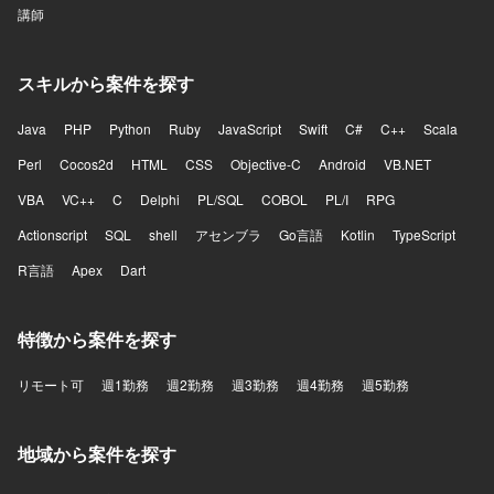
講師
スキルから案件を探す
Java
PHP
Python
Ruby
JavaScript
Swift
C#
C++
Scala
Perl
Cocos2d
HTML
CSS
Objective-C
Android
VB.NET
VBA
VC++
C
Delphi
PL/SQL
COBOL
PL/I
RPG
Actionscript
SQL
shell
アセンブラ
Go言語
Kotlin
TypeScript
R言語
Apex
Dart
特徴から案件を探す
リモート可
週1勤務
週2勤務
週3勤務
週4勤務
週5勤務
地域から案件を探す