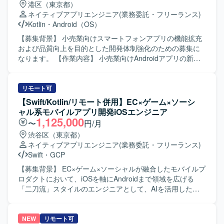
港区（東京都）
Architectureを意識した構成となっている想定です。
かしつつ、仕様の意図を汲み取りながら柔軟に対応いただ
ネイティブアプリエンジニア
(業務委託・フリーランス)
ける方が望ましいです。 【ポジションの魅力】 Kotlinを中
Kotlin
・
Android（OS）
心としたAndroidアプリ開発に深く関わることができ、アプ
リの機能改善や品質向上に直接貢献できる環境です。クリ
【募集背景】 小売業向けスマートフォンアプリの機能拡充
ーンアーキテクチャやDDDなどのモダンな設計思想にも触
および品質向上を目的とした開発体制強化のための募集に
れながら経験を積むことができます。 【開発環境】 Kotlin
なります。 【作業内容】 小売業向けAndroidアプリの新規
を用いたAndroidアプリケーション開発環境となります。
機能開発および改修対応を行っていただきます。Kotlinを用
いた画面・ロジック実装やAPI連携の実装、既存機能の改善
や不具合修正などを担当していただきます。設計内容を踏
リモート可
まえたコーディング、コードレビュー対応、必要に応じた
【Swift/Kotlin/リモート併用】EC×ゲーム×ソーシ
技術調査やドキュメント作成なども想定されています。
ャル系モバイルアプリ開発iOSエンジニア
【求める人物像】 主体的に課題を発見し改善提案ができる
1,125,000
〜
円/月
方を求めています。チームメンバーと円滑にコミュニケー
渋谷区（東京都）
ションを取りながら開発を進められる方、仕様意図を理解
ネイティブアプリエンジニア
(業務委託・フリーランス)
したうえで自律的に実装方針を検討できる方が望ましいで
Swift
・
GCP
す。 【ポジションの魅力】 小売業向けアプリの開発を通じ
て、ユーザーの利便性向上に直結する機能に携わることが
【募集背景】 EC×ゲーム×ソーシャルが融合したモバイルプ
できます。KotlinによるAndroidアプリ開発の実務経験を積
ロダクトにおいて、iOSを軸にAndroidまで領域を広げる
みながら、アーキテクチャ設計や品質改善にも関与できる
「二刀流」スタイルのエンジニアとして、AIを活用した開
環境です。 【開発環境】 Kotlinを用いたAndroidアプリケー
発体制をさらに強化していくための募集です。 【作業内
ション開発環境になります。API連携を前提としたモバイル
容】 職能混合チーム（PdM・デザイナー・エンジニア・
アプリ開発に携わっていただきます。
QA）に加わり、仕様検討からリリース・効果分析まで一貫
NEW
リモート可