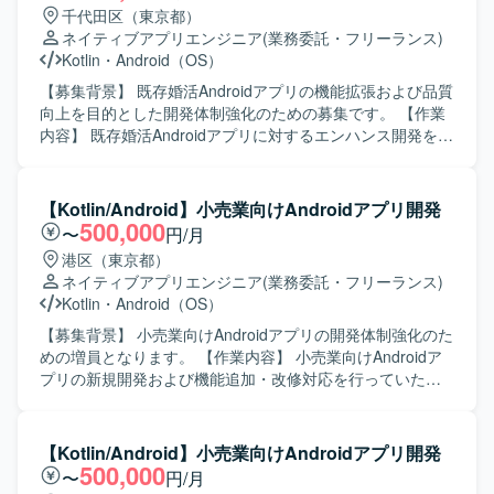
千代田区（東京都）
ネイティブアプリエンジニア
(業務委託・フリーランス)
Kotlin
・
Android（OS）
【募集背景】 既存婚活Androidアプリの機能拡張および品質
向上を目的とした開発体制強化のための募集です。 【作業
内容】 既存婚活Androidアプリに対するエンハンス開発を行
っていただきます。具体的には、新機能追加や既存機能の
改修、コード品質の改善、自動テストの追加・修正などを
担当していただきます。また、チームメンバーや他チーム
【Kotlin/Android】小売業向けAndroidアプリ開発
と連携しながら、仕様調整やレビュー対応も行っていただ
500,000
〜
円/月
きます。 【求める人物像】 チーム開発を前提に円滑なコミ
港区（東京都）
ュニケーションが取れ、自ら課題を発見し改善提案ができ
ネイティブアプリエンジニア
(業務委託・フリーランス)
る方を求めています。既存の設計やテスト方針を尊重しつ
Kotlin
・
Android（OS）
つ、より良いアーキテクチャや開発プロセスを意識して取
り組める方が望ましいです。 【ポジションの魅力】 コンシ
【募集背景】 小売業向けAndroidアプリの開発体制強化のた
ューマ向け婚活アプリの開発に携わることで、多くのユー
めの増員となります。 【作業内容】 小売業向けAndroidア
ザーに影響力のあるサービス開発経験を積むことができま
プリの新規開発および機能追加・改修対応を行っていただ
す。既存プロダクトのエンハンス開発を通じて、アーキテ
きます。Kotlinを用いた実装やAPI連携部分の開発を中心
クチャ設計や自動テストの実装など、モダンなAndroid開発
に、品質向上に向けた改善対応などもご担当いただきま
の知見を深めることができます。 【開発環境】 Android向
す。 【求める人物像】 モバイルアプリ開発に主体的に取り
【Kotlin/Android】小売業向けAndroidアプリ開発
けネイティブアプリ開発環境にて、Kotlin/JavaおよびGitを
組み、周囲とコミュニケーションを取りながら自律的に開
500,000
〜
円/月
用いたチーム開発を行います。アーキテクチャはClean
発を推進いただける方を求めています。技術的な知見を活