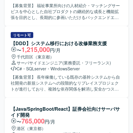
ております。 【ポジションの魅力】 既存システムのエンハ
【募集背景】 福祉事業所向けの人材紹介・マッチングサー
ンス開発を通じて、上流からテストまで一貫したWebアプ
ビスを中心とした自社プロダクトの継続的な成長と機能拡
リケーション開発経験を積むことができます。他者成果物
張を目的とし、長期的に参画いただけるバックエンドエン
のレビューや顧客との調整を通じて、技術スキルだけでな
ジニアを募集しております。 【作業内容】 福祉事業所の支
くコミュニケーション力や課題解決力も高めていくことが
援サービスを運営している企業にて、自社サービスの追加
できます。生成AIを活用した新しい開発スタイルにチャレ
開発をご担当いただきます。人材紹介・マッチングサービ
リモート可
ンジできる環境です。 【開発環境】 Javaを中心としたWeb
スの開発チームに所属し、インターネットサービスの顧客
【DDD】システム移行における改修業務支援
アプリケーション開発環境のもと、ApacheやRDBを利用し
価値向上を目的とした開発や、社内基幹業務システムの業
1,215,000
〜
円/月
たシステムの機能追加・改修を行っております。Spring系
務生産性向上のための開発など、多岐にわたる開発案件に
千代田区（東京都）
フレームワークなどを用いた開発スタイルに触れる機会も
携わっていただきます。 5年近い歴史のあるプロダクトのた
サーバサイドエンジニア
(業務委託・フリーランス)
ございます。
め、既存の開発基盤や組織風土をキャッチアップいただき
C#
・
SQLserver
・
WindowsServer
つつ、プロダクト開発に参画していただきます。 フルサイ
クル型のプロダクト開発現場として、数人月単位のプロジ
【募集背景】 長年稼働している既存の基幹システムから自
ェクトにおける要件定義〜設計〜実装〜テストまでの各工
社開発の新規システムへの段階的なリプレイスプロジェク
程を、計画策定から一貫してご担当いただきます。 また、
トが進行しており、複雑な依存関係を解消し安全かつスム
アーキテクチャ選定やパフォーマンス改善などの技術的な
ーズなシステム移行を実現するためのアーキテクチャ改善
判断において、自ら根拠を持って意思決定し、若手メンバ
および開発を推進する必要があるための募集となります。
ーの多いチームを率いていただきます。 【求める人物像】
【作業内容】 既存の基幹システムと多数の周辺システムや
【Java/SpringBoot/React】証券会社向けサーバサ
プロダクトや事業内容への理解を深めながら、安定的かつ
社内ツールとの間で複雑化しているデータ参照の整理や紐
イド開発
長期的に参画いただける方を求めております。複数のエン
解きを行い、クリーンアーキテクチャなどの設計思想を取
765,000
〜
円/月
ジニア、PdM、デザイナーと密に協働しながら開発を進め
り入れた設計やリファクタリングを実施してシステム間の
港区（東京都）
る環境のため、コラボレーションとコミュニケーションを
結合度を下げていただきます。また、新システム側に現行