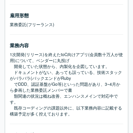
雇用形態
業務委託(フリーランス)
業務内容
1次開発(リリース)を終えたtoC向けアプリ(会員数十万人が使
用)について、ベンダーに丸投げ

　開発していた状態から、内製化を企図しています。

　ドキュメントがない、あっても誤っている、技術スタック
がバラバラ(バックエンドがRuby　

　でDDD、認証基盤がGo等)といった問題があり、3~4月か
ら参画した業務委託メンバーで書

　類関連の状況は概ね改善、エンハンスメインで対応中で
す。

　既存コーディングの課題以外に、以下業務内容に記載する
構築予定が多く控えております。