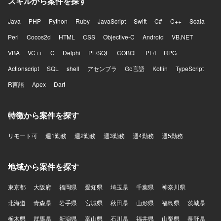
スキルから案件を探す
Java
PHP
Python
Ruby
JavaScript
Swift
C#
C++
Scala
Perl
Cocos2d
HTML
CSS
Objective-C
Android
VB.NET
VBA
VC++
C
Delphi
PL/SQL
COBOL
PL/I
RPG
Actionscript
SQL
shell
アセンブラ
Go言語
Kotlin
TypeScript
R言語
Apex
Dart
特徴から案件を探す
リモート可
週1勤務
週2勤務
週3勤務
週4勤務
週5勤務
地域から案件を探す
東京都
大阪府
福岡県
愛知県
埼玉県
千葉県
神奈川県
北海道
青森県
岩手県
宮城県
秋田県
山形県
福島県
茨城県
栃木県
群馬県
新潟県
富山県
石川県
福井県
山梨県
長野県