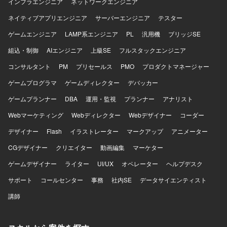
データベースはMySQL、Redis、Elasticsearchを利用し、
境となります。
インフラエンジニア
ネットワークエンジニア
Nginxを用いた構成となっております。開発フローでは
ネイティブアプリエンジニア
サーバーエンジニア
テスター
Github、GitHub ActionsやJenkins、Slackを活用し、
Datadog、Fluentd、BigQuery、Redashなどによるモニタ
ゲームエンジニア
LAMP系エンジニア
PL
汎用機
ブリッジSE
リングやデータ分析の仕組みが整っております。
組込・制御
AIエンジニア
上級SE
フルスタックエンジニア
コンサルタント
PM
プリセールス
PMO
プロダクトマネージャー
ゲームプログラマ
ゲームディレクター
デバッカー
ゲームプランナー
DBA
運用・監視
プランナー
アナリスト
Webマーケティング
Webディレクター
Webデザイナー
コーダー
デザイナー
Flash
イラストレーター
マークアップ
アニメーター
CGデザイナー
クリエイター
動画編集
マーケター
ゲームデザイナー
ライター
UI/UX
オペレーター
ヘルプデスク
サポート
コールセンター
事務
社内SE
データサイエンティスト
講師