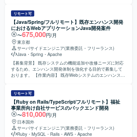
容】 日本版ChatGPTを動かすクラウド環境において、バッ
クエンドを中心としたサービスおよびクラウド基盤の設
計・開発を行っていただきます。APIを中心としたサービス
リモート可
設計や、クラウドネイティブ環境を前提としたアーキテク
【Java/Spring/フルリモート】既存エンハンス開発
チャ検討、サービス運用を見据えた監視や権限設計、セキ
におけるWebアプリケーションJava開発案件
ュリティ要件の反映などを推進していただきます。 【求め
675,000
〜
円/月
る人物像】 技術だけでなくビジネスやユーザー視点を持
東京都
ち、「何を作るか」という上流の検討から自律的に動ける
サーバサイドエンジニア
(業務委託・フリーランス)
方を求めています。新しいプロダクトをゼロから形にして
Java
・
Spring
・
Apache
いくことに興味があり、ステークホルダーと協働しながら
サービス全体をより良くしていく姿勢をお持ちの方が望ま
【募集背景】 既存システムの機能追加や改修ニーズに対応
しいです。 【ポジションの魅力】 日本の法規制に準拠した
するため、エンハンス開発体制を強化する目的で募集して
国産AIクラウドという先進的な領域において、構想段階か
おります。 【作業内容】 既存Webシステムのエンハンス開
らプロダクト化フェーズに深く関わることができます。土
発において、Javaを用いた設計〜テストまでの一連の工程
地取得やデータセンター建設を含む大規模プロジェクトの
を担当していただきます。既存機能の追加・改修を中心
一員として、クラウド基盤とサービスの両面に影響力のあ
に、ApacheやRDBを考慮した設計・実装、他者成果物のレ
リモート可
る設計・開発に携わることができる環境です。 【開発環
ビュー、課題やリスクの抽出と改善推進などを行っていた
【Ruby on Rails/TypeScript/フルリモート】福祉
境】 クラウドネイティブ環境（コンテナ／Kubernetes／
だきます。また、生成AIを活用した業務効率化も適宜検討
事業所向け自社サービスのバックエンド開発
CI・CD等）を前提としたバックエンドおよびAPI中心のア
しながら進めていただきます。 【求める人物像】 自発的に
810,000
〜
円/月
ーキテクチャを採用予定です。
課題やリスクを発見し、関係者を巻き込みながら解決に動
日本国外
ける方を求めております。顧客に対して分かりやすく説明
サーバサイドエンジニア
(業務委託・フリーランス)
できるコミュニケーション力を持ち、新しい領域にも主体
Ruby
・
MySQL
・
Rails
・
AWS
・
Apache
的にキャッチアップできる方にご活躍いただきたいと考え