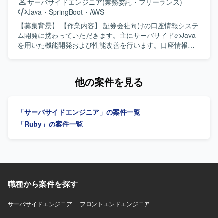
サーバサイドエンジニア
(業務委託・フリーランス)
大切にし、自発的に周囲と連携しながら課題解決に取り組
の基幹システムと同等の役割やデータ構造を持つ疑似デー
Java
・
SpringBoot
・
AWS
める方にマッチいたします。 明確なアーキテクチャが存在
タベースを構築し、既存の周辺システムの参照先を切り替
しない状況でも、業務の背景や全体像を把握したうえで自
えた上で正常に動作するかどうかの確認や検証テストを行
【募集背景】 【作業内容】 証券会社向けの口座情報システ
ら考えて推進できる方や、各案件について表層的な機能理
っていただきます。さらに、データ整理および参照先の切
ム開発に携わっていただきます。主にサーバサイドのJava
解にとどまらず、用いられている技術や直面した課題、そ
り替えに伴って発生する各種周辺システムやツールのプロ
を用いた機能開発および性能改善を行います。口座情報や
の対応策といった思考プロセスまで踏み込んで考えられる
グラム改修やコーディングをご担当いただきます。生成
有価証券の情報配信に関する新規機能開発を行います。将
方を歓迎いたします。 【ポジションの魅力】 グロース型の
AI（Claude）を活用した設計や開発も行っていただきま
来的にはフロントエンド開発を担当する可能性がありま
小規模案件が多く、事業やプロダクトへの理解を深めなが
す。 【求める人物像】 ドメイン駆動設計やクリーンアーキ
す。 【求める人物像】 理解力と論理的思考力を活かし、ア
他の案件を見る
ら、継続的な改善や機能追加を通じてユーザー価値の向上
テクチャといった設計思想を理解し、システム間の依存関
ジャイル開発に前向きに取り組める方を求めています。将
に直接貢献できるポジションです。フルサイクルで開発工
係を整理しながら主体的にアーキテクチャ改善に取り組ん
来的なフロントエンド開発にも意欲的な方を歓迎します。
程を担当できるため、要件定義から実装・テストまで一貫
でいただける方を求めています。生成AIを活用したモダン
【ポジションの魅力】 証券会社の口座情報や有価証券情報
した経験を積むことができ、アーキテクチャ選定やパフォ
「サーバサイドエンジニア」の案件一覧
な開発スタイルに前向きで、ご自身の技術的な経験をわか
配信に関する新規機能開発、性能改善に携わることができ
ーマンス改善など技術的な意思決定にも主体的に関わるこ
りやすく説明できるコミュニケーション力のある方ですと
ます。サーバサイド開発を中心に、将来的にはフロントエ
「Ruby」の案件一覧
とができます。若手メンバーの多いチームを率いる経験を
望ましいです。 【ポジションの魅力】 大規模な基幹システ
ンド開発にも領域を広げられる環境です。 【開発環境】
通じて、技術的リードやチームビルディングのスキルも磨
ムのリプレイスにアーキテクチャレベルから関わることが
Windows、Java、SpringBoot、React、TypeScript、SQL、
いていただけます。 【開発環境】 バックエンドはRuby、
でき、DDDやクリーンアーキテクチャ、マイクロサービス
AWS、Git、GitLab、VS Code、Codexを使用します。
Ruby on Railsを中心とし、フロントエンドには
移行といったモダンな設計・開発手法を実務で深く経験し
TypeScript、React.js、Jest、CodeceptJS、Playwright、
ていただけます。生成AIを活用した開発プロセスにも関与
Storybookなどを活用しております。インフラは
できるため、今後のエンジニアキャリアにおいて有用な知
職種から案件を探す
AWS（ALB、Fargate、Aurora、S3、Lambda、
見やスキルを獲得できる環境です。 【開発環境】 OSは
CloudFront、ElastiCache、WAFなど）上に構築されてお
Windows Serverを利用して開発を行います。開発言語は
サーバサイドエンジニア
フロントエンドエンジニア
り、Dockerを使用したコンテナ環境で運用しております。
Visual Studio C#、データベースはSQLServerを利用した環