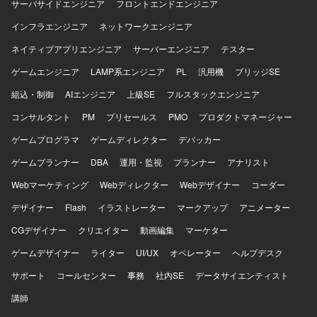
知識をお持ちであれば尚可です。 【ポジションの魅力】 基
サーバサイドエンジニア
フロントエンドエンジニア
幹システムリプレースにおけるデータ移行を上流の設計か
インフラエンジニア
ネットワークエンジニア
ら本番移行まで一気通貫で担当できるため、移行領域での
スキルや実績を強化しやすいポジションです。長期のプロ
ネイティブアプリエンジニア
サーバーエンジニア
テスター
ジェクトであり、リハーサルを含めた複数回の移行を経験
ゲームエンジニア
できるため、移行計画や品質向上のノウハウを蓄積しやす
LAMP系エンジニア
PL
汎用機
ブリッジSE
い環境です。 【開発環境】 生産管理・販売管理システムの
組込・制御
AIエンジニア
上級SE
フルスタックエンジニア
リプレースプロジェクトにおけるデータ移行環境で、SQL
を用いたデータ抽出・変換・ロードおよび検証を行いま
コンサルタント
PM
プリセールス
PMO
プロダクトマネージャー
す。
ゲームプログラマ
ゲームディレクター
デバッカー
ゲームプランナー
DBA
運用・監視
プランナー
アナリスト
Webマーケティング
Webディレクター
Webデザイナー
コーダー
デザイナー
Flash
イラストレーター
マークアップ
アニメーター
CGデザイナー
クリエイター
動画編集
マーケター
ゲームデザイナー
ライター
UI/UX
オペレーター
ヘルプデスク
サポート
コールセンター
事務
社内SE
データサイエンティスト
講師