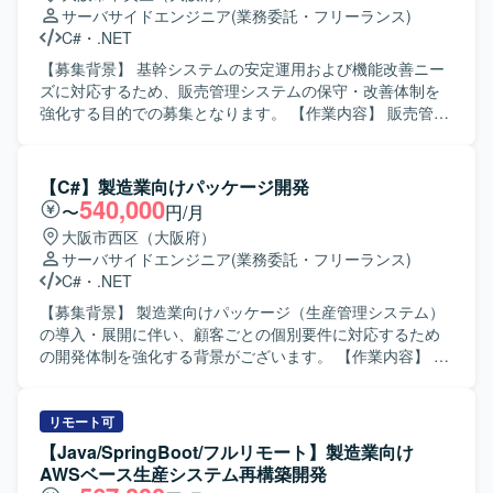
サーバサイドエンジニア
(業務委託・フリーランス)
C#
・
.NET
【募集背景】 基幹システムの安定運用および機能改善ニー
ズに対応するため、販売管理システムの保守・改善体制を
強化する目的での募集となります。 【作業内容】 販売管理
システムの保守対応および機能改善対応をご担当いただき
ます。具体的には、要件確認から設計、開発、テスト、リ
リースまで一連の工程をお任せいたします。既存機能の改
【C#】製造業向けパッケージ開発
修や不具合対応に加え、業務要望に基づく機能追加なども
540,000
〜
円/月
行っていただきます。 【求める人物像】 システムの現状を
大阪市西区（大阪府）
理解しながら、関係者と円滑にコミュニケーションを取
サーバサイドエンジニア
(業務委託・フリーランス)
り、自発的に改善提案や課題解決に取り組んでいただける
C#
・
.NET
方を求めております。既存システムの保守・改善業務に対
して粘り強く取り組める方にマッチする環境です。 【ポジ
【募集背景】 製造業向けパッケージ（生産管理システム）
ションの魅力】 基幹となる販売管理システムに長期的に関
の導入・展開に伴い、顧客ごとの個別要件に対応するため
わることで、業務知識と技術スキルの両面を深めていただ
の開発体制を強化する背景がございます。 【作業内容】 製
けます。要件確認からリリースまで一貫して携わることが
造業向け生産管理パッケージに対する顧客ごとのアドオン
できるため、上流から下流までの経験を積むことができま
開発をご担当いただきます。 詳細設計から実装、結合レベ
す。 【開発環境】 C#（.NET）、VB.NETなどのオープン系
ルまでの一連の開発工程をお任せいたします。 顧客要望を
リモート可
言語を用いた販売管理システムの開発・保守環境となりま
踏まえた機能追加や改修対応を行いながら、既存機能との
【Java/SpringBoot/フルリモート】製造業向け
す。
整合性を考慮した設計・実装を行っていただきます。 【求
AWSベース生産システム再構築開発
める人物像】 自ら主体的に業務に取り組み、周囲とコミュ