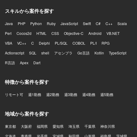
スキルから案件を探す
Java
PHP
Python
Ruby
JavaScript
Swift
C#
C++
Scala
Perl
Cocos2d
HTML
CSS
Objective-C
Android
VB.NET
VBA
VC++
C
Delphi
PL/SQL
COBOL
PL/I
RPG
Actionscript
SQL
shell
アセンブラ
Go言語
Kotlin
TypeScript
R言語
Apex
Dart
特徴から案件を探す
リモート可
週1勤務
週2勤務
週3勤務
週4勤務
週5勤務
地域から案件を探す
東京都
大阪府
福岡県
愛知県
埼玉県
千葉県
神奈川県
北海道
青森県
岩手県
宮城県
秋田県
山形県
福島県
茨城県