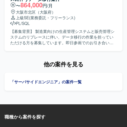
構築を行います。
C#(WEB)、SQLServerを利用した環境での開発となりま
864,000
〜
円/月
す。
大阪市北区（大阪府）
上級SE
(業務委託・フリーランス)
PL/SQL
【募集背景】 製造業向けの生産管理システムと販売管理シ
ステムのリプレースに伴い、データ移行の作業を担ってい
ただける方を募集しています。即日参画でのお引き合いを
いただいており、人が出次第すぐに客先面談を設定したい
状況です。 【作業内容】 生産管理・販売管理システムのリ
プレースプロジェクトにおいて、移行設計の作成から移行
他の案件を見る
プログラムの作成、移行リハーサルの実施、本番移行まで
一連のデータ移行業務を担当していただきます。SE枠では
移行設計〜本番移行までを主にご担当いただき、PL枠では
「サーバサイドエンジニア」の案件一覧
上記に加えてお客様との各種調整も担っていただきます。
また、SQLを用いたデータ検証や加工も行っていただきま
す。 【求める人物像】 基幹システムのリプレース案件にお
いて、データ移行を設計から本番移行まで一通り通された
ご経験をお持ちの方を求めています。移行設計や移行プロ
グラムの作成に主体的に関わってこられた方で、関係者と
職種から案件を探す
の円滑なコミュニケーションを取りながら業務を推進でき
る方を想定しています。生産管理・販売管理に関する業務