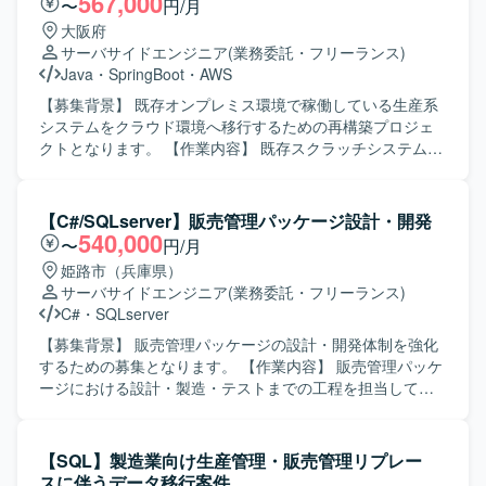
567,000
〜
円/月
ニケーションを取りながら開発を進めていただける方を求
大阪府
めております。 要件や仕様の変化にも柔軟に対応し、品質
サーバサイドエンジニア
(業務委託・フリーランス)
と納期のバランスを意識して開発できる方が望ましいで
Java
・
SpringBoot
・
AWS
す。 【ポジションの魅力】 製造業向け生産管理システムに
関する業務知識を身につけながら、顧客ごとの個別要件に
【募集背景】 既存オンプレミス環境で稼働している生産系
対応する開発経験を積むことができます。 パッケージ製品
システムをクラウド環境へ移行するための再構築プロジェ
の拡張開発を通じて、既存資産を活かした設計・実装スキ
クトとなります。 【作業内容】 既存スクラッチシステムお
ルを高めることができる環境です。 【開発環境】 C#を中心
よびパッケージシステムをベースに、AWS環境上での生産
とした環境で、生産管理系パッケージのアドオン開発を行
システム再構築を行っていただきます。 Java（Spring
っていただきます。
Boot）を用いた基本設計、詳細設計、実装、単体テスト、
【C#/SQLserver】販売管理パッケージ設計・開発
結合テストまで一連の開発工程をご担当いただきます。
540,000
〜
円/月
【求める人物像】 生産管理領域の業務知識を活かしなが
姫路市（兵庫県）
ら、自ら主体的に仕様を整理し開発を進めていただける方
サーバサイドエンジニア
(業務委託・フリーランス)
を求めております。 関係者と円滑にコミュニケーションを
C#
・
SQLserver
取りながら、品質と生産性の両立を意識して取り組んでい
ただける方です。 【ポジションの魅力】 オンプレミスから
【募集背景】 販売管理パッケージの設計・開発体制を強化
クラウドへの再構築プロジェクトに参画することで、AWS
するための募集となります。 【作業内容】 販売管理パッケ
を前提としたシステムアーキテクチャやモダンなJava開発
ージにおける設計・製造・テストまでの工程を担当してい
の経験を積むことができます。 製造業向け生産管理システ
ただきます。 【求める人物像】 設計から製造、テストまで
ムに携わることで、業務知識と技術スキルの双方を高めて
一貫して対応できる方を求めております。 【ポジションの
いただけます。 【開発環境】 Java（Spring Boot）を中心
魅力】 販売管理パッケージの開発に上流から携わることが
【SQL】製造業向け生産管理・販売管理リプレー
としたアプリケーション開発環境にて、生産システムの再
でき、継続的な参画の可能性もございます。 【開発環境】
スに伴うデータ移行案件