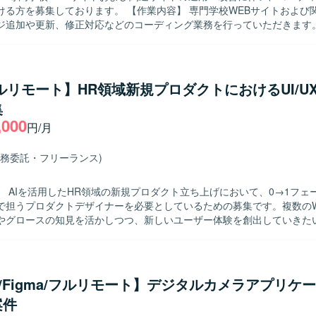
おります。 【作業内容】 専門学校WEBサイトおよび関連サイトに
ジ追加や更新、修正対応などのコーディング業務を行っていただきます
とにしたHTML/CSSでの実装や、既存ページの調整・改修を中心にご対
求めております。コミュニケーションを取りながら柔軟に対応いただけ
的に関わることで、サイト
フルリモート】HR領域新規プロダクトにおけるUI/U
や運用方針を踏まえたコーディングスキルを身につけていただけます。
集
た実装に携わることで、より実務的なフロントエンドスキルの向上が期
,000
【開発環境】 HTML/CSSを中心としたコーディング環境を想定しております
円/月
業務委託・フリーランス)
】 AIを活用したHR領域の新規プロダクト立ち上げにおいて、0→1フェ
で担うプロダクトデザイナーを必要としているための募集です。複数のW
やグロースの知見を活かしつつ、新しいユーザー体験を創出していきた
ザインを行っていただきます。 ・ユーザー課題、事業課題、マーケット
をリードしていただきます。 ・Figmaを用いたワイヤーフレーム作成、
プ作成を行っていただきます。 ・v0、Lovable、Claude Code、Cur
UX/Figma/フルリモート】デジタルカメラアプリケ
した動くプロトタイプの作成と検証を行っていただきます。 ・事業責任
案件
ジャー、エンジニア、マーケティングメンバーと連携しながらプロダク