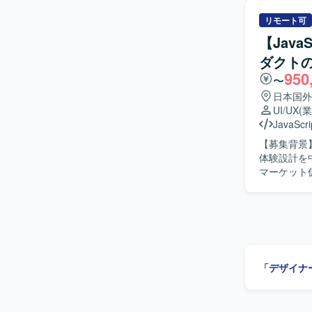
す。ディレ
構成・導線
リモート可
画面単位で
【Jav
したインタ
ダクトの
多・画面過
950
い、ディレ
〜
していただきます。 【求める人物像】 要件が固まり
日本国外
しながら柔
UI/UX
(
画面構成を
JavaScri
る方を想定
【募集背景
に改善提案ができる
体験設計を中核から
テムという
マーケット仮
からUI/
レーム、U
響力を発揮
くプロトタ
ィを高める設計に挑戦できる環
とにした仮
ルを用いた
LP、オン
イン知識が
やコンポー
す。 【求める人物像】 抽象的な事業仮説やユーザー課題を自ら理解し、プロダクトの勝ち筋を
「デザイナ
高速に検証・構
AIを活用
事業やプロダクト
ツールを活