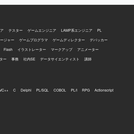
ア
テスター
ゲームエンジニア
LAMP系エンジニア
PL
ージャー
ゲームプログラマ
ゲームディレクター
デバッカー
Flash
イラストレーター
マークアップ
アニメーター
ター
事務
社内SE
データサイエンティスト
講師
VC++
C
Delphi
PL/SQL
COBOL
PL/I
RPG
Actionscript