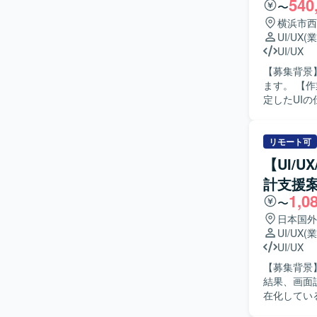
540
げと改善を
〜
リリース後
横浜市西
LP、オン
UI/UX
(
ンシステム
UI/UX
働し、実装連携や
【募集背景
での成果創
ます。 【作業内容】 デジタルカメラアプリケーションのUIを検討し、一般ユーザ向け展開を想
作って終わ
定したUI
ります。 
イプ作成を行
を歓迎いた
像】 UI
ます。 ・
係者と円滑
リモート可
ます。 ・
す。 【ポジションの魅力】 デジタルカメラ分野におけるアプリケーションUI/UX設計に携わる
を動かし、事業
【UI/
ことで、一
・AIを活
計支援
ツールを活用しな
環境です。
1,0
GitHub、
密に連携し
〜
ことができ
日本国外
か」を定義
UI/UX
(
Figma
UI/UX
ルを磨くことができます。 【開発環境】 
【募集背景
ング環境を想定
結果、画面
がらプロト
在化してい
【作業内容