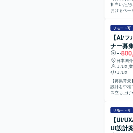
担当いただける方を募集して
おけるペー
データをも
ます。 【求める人物像】 サイトの目的や構成を理解しながら、丁寧かつ正確にコーディングが
できる方を
リモート可
望ましいです。 【ポジションの魅力】 教育関連のWEBサイトに継続
【AI/
全体の構造
ナー募
図を反映し
800
す。 
〜
日本国外
UI/UX
(
UI/UX
【募集背景
設計を中核
ス立ち上げ
おります。 【作業内容】 ・AIを活用したHR領域の新規プロダクトにおけるUX設計、情報設
計、UIデ
た体験設計
リモート可
ン、プロトタイ
【UI/
ールを活用
UI設計
クトマネー