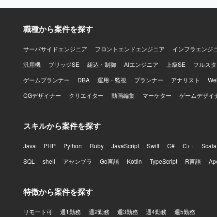
職種から案件を探す
サーバサイドエンジニア
フロントエンドエンジニア
インフラエンジ
汎用機
ブリッジSE
組込・制御
AIエンジニア
上級SE
フルスタ
ゲームプランナー
DBA
運用・監視
プランナー
アナリスト
W
CGデザイナー
クリエイター
動画編集
マーケター
ゲームデザイ
スキルから案件を探す
Java
PHP
Python
Ruby
JavaScript
Swift
C#
C++
Scala
SQL
shell
アセンブラ
Go言語
Kotlin
TypeScript
R言語
Ap
特徴から案件を探す
リモート可
週1勤務
週2勤務
週3勤務
週4勤務
週5勤務