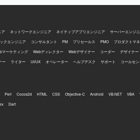
ニア
ネットワークエンジニア
ネイティブアプリエンジニア
サーバーエンジニ
ックエンジニア
コンサルタント
PM
プリセールス
PMO
プロダクトマネ
ebマーケティング
Webディレクター
Webデザイナー
コーダー
デザイナー
ナー
ライター
UI/UX
オペレーター
ヘルプデスク
サポート
コールセン
Perl
Cocos2d
HTML
CSS
Objective-C
Android
VB.NET
VBA
ex
Dart