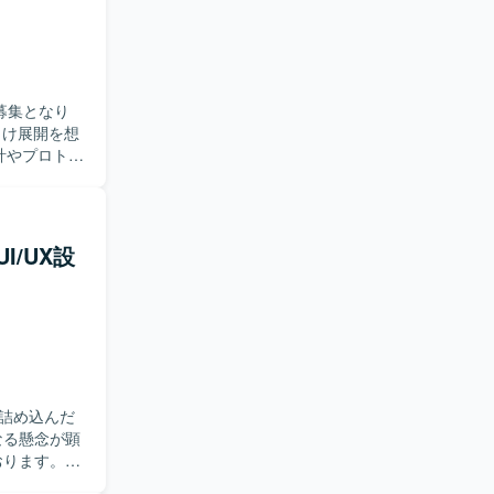
仮説検証、
見据えた
。 ・デザイ
ジニアと協
募集となり
ます。 ・
を求めてお
計やプロトタ
り組める方
定しており
ります。関
求めており
ジションで
。 ・自ら手
I/UX設
aなどの最新
リードできる
メンバーと
経験を積む
にすべき
。 ・
実践的なスキ
詰め込んだ
ツールを併用しな
なる懸念が顕
おります。
いただきま