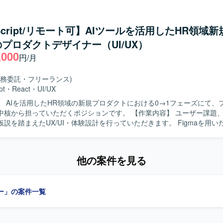
クター作成の既存または簡易なワイヤーフレームをベースに、ユーザー
を整理し、UIコンポーネント設計や操作フローの最適化を行っていただ
のビジュアルデザイン作成、レイアウト設計、配色・UIパーツ設計、操
aScript/リモート可】AIツールを活用したHR領域
ラクション設計（必要に応じて簡易モック作成）を対応していただきま
プロダクトデザイナー（UI/UX）
密状態に対する整理・改善提案や、ユーザビリティ向上に向けた設計見
,000
クター／PMと連携しながらエンジニア実装を見据えたデザイン仕様を
円/月
きっていない状況でもディレクターと並走
軟に検討を進められる方を求めております。複雑な業務要件を踏まえて
業務委託・フリーランス)
行いながら、一貫性と使いやすさの両立を意識してデザイン品質を高め
pt
・
React
・
UI/UX
しています。ディレクター／PMとのコミュニケーションを大切にしな
】 AIを活用したHR領域の新規プロダクトにおける0→1フェーズにて、
方にフィットするポジションです。 【ポジションの魅力】 請求書発行シス
担っていただくポジションです。 【作業内容】 ユーザー課題、事業課題、
業務基盤となるWebアプリケーションの刷新プロジェクトにおいて、要
説を踏まえたUX/UI・体験設計を行っていただきます。 Figmaを用
UX設計に深く関わることができ、画面デザインの方針やデザインシステム
Iデザイン、プロトタイプの作成を行っていただきます。 各種AIツール
していただけます。機能過多・情報量の多い業務システムに対して、ユ
イプの作成・検証を行っていただきます。 ユーザーインタビューや定量
境です。 【開発環境】 FigmaやAdobe XDなどのデザインツー
説検証や、リリース後の改善施策立案を行っていただきます。 グロース
UIデザイン環境を想定しております。フロントエンドとしてReact等を
他の案件を見る
ボーディング、初回・継続利用体験の改善を行っていただきます。 デザ
活かせるプロジェクトです。
ネント設計の整備、エンジニアと協働した実装連携・品質担保を行って
ー」の案件一覧
築していくことを能動的に楽しめる方を求めています。 【ポジションの魅力】
したHR領域の新規プロダクトにおいて、0→1フェーズから体験設計を主
の勝ち筋づくりに深く関わることができます。 【開発環境】 Figmaや各種AI
用しながらプロトタイプを作成・検証していただきます。