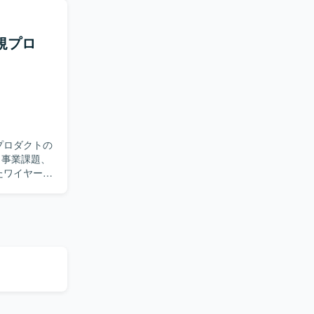
視点で画面
きます。各
作性を考慮
新規プロ
す。機能過
直しを行
アウトプット
情報整理や
ていただけ
がら、主体的
プロダクトの
件定義段階
いたワイヤーフ
の構築にも影
を活用した動
ーザビリテ
データをも
を見据えた
意識したデザ
インシステム
いただきま
導しながら、