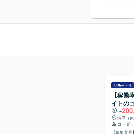
リモート可
【稼働率
イトの
200
〜
港区（東
コーダー
【募集背景