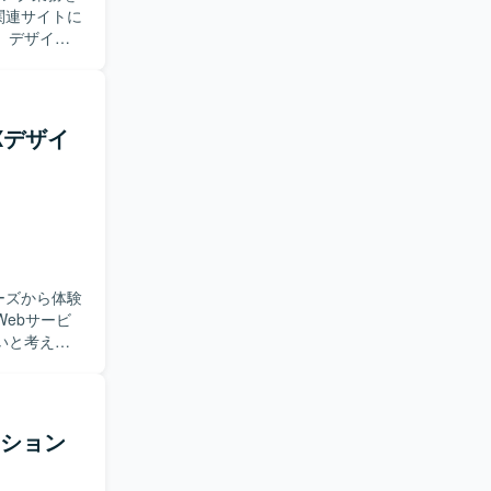
。デザイン
応いただき
る方ですと
Xデザイ
デザイン意
待できま
。
ーズから体験
ebサービ
いと考えて
仮説を踏まえ
UIデザイ
sor等のAIツ
ーション
者、プロダ
トの立ち上