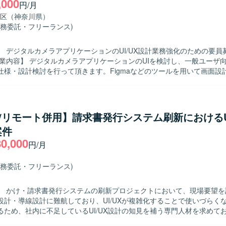
,000
推進していただきます。 ・ユーザーインタビューや定量データに基づく
円/月
の効果検証および改善施策の立案を行っていただきます。 ・グロースを
区（神奈川県）
ボーディング、初回体験、継続利用体験の改善に取り組んでいただきます
業務委託・フリーランス)
やコンポーネント設計の整備および運用を行っていただきます。 ・エン
仕様調整、UIの品質担保を行っていただきます。 【求める人物像】 ・チーム
】 デジタルカメラアプリケーションのUI/UX設計業務強化のための要員
出を重視し、関係部署と連携しながら制作を進行できる方を想定しており
りではなく、届けて・試して・改善するプロセスに喜びを感じられる方
の仕様・設計検討を行って頂きます。Figmaなどのツールを用いて画面設
・ユーザー視点に立ち、成果に対して責任感を持ってクリエイティブに取
い、ユーザビリティを意識したUI/UX設計に携わって頂きます。 【求める人物
します。 ・広告とプロダクトなど領域を横断して価値発揮したい方を想
/UX仕様を自ら検討し、顧客に対してわかりやすく提案できる方を求めてお
構造的に事象を捉え、ボトルネックを特定しながら改善に取り組める方を
にコミュニケーションを取りながら業務を推進できる方にマッチするポ
限られた情報から仮説を立て、高速でPDCAを回せる方を歓迎いたします
数字に責任を持って取り組める方を想定しております。 【ポジションの魅力】
UX/リモート併用】請求書発行システム刷新におけるU
般ユーザ向けサービスの使い勝手向上に直接貢献できる案件です。Figm
用したHR領域の新規プロダクトにおいて、0→1フェーズから体験設計を
案件
がら、UI/UX設計スキルをさらに高めて頂けます。 【開発環境】 Figma、
 ・事業責任者やプロダクトマネージャー、エンジニア、マーケティング
80,000
JIRA、PowerPointを中心とした環境で作業して頂きます。
ながら、事業開発・プロダクト開発・マーケティングを一体で推進する
円/月
ます。 ・抽象度の高い事業仮説やユーザー課題から、「どのような体験
し、検証を重ねながらプロダクトの勝ち筋をつくっていく経験ができます
業務委託・フリーランス)
や各種AIツールを活用しながら、デザインとプロトタイピングを高速に回す
・Figmaを中心としたUIデザインおよびプロトタイピ
】 かけ・請求書発行システムの刷新プロジェクトにおいて、現場要望を
しております。 ・v0、Lovable、Claude Code、Cursor等のAI
設計・導線設計に難航しており、UI/UXが複雑化することで使いづらく
タイプの作成と検証を行う環境です。
るため、社内に不足しているUI/UX設計の知見を補う専門人材を求めて
】 要件定義フェーズに参画し、仕様理解を踏まえたUI設計を実施して