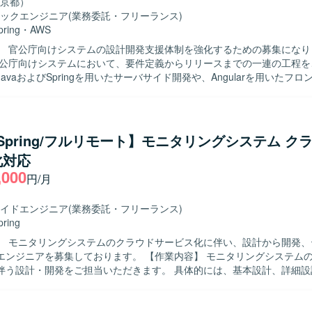
京都）
ipt、JUnit、Jest、MySQL、AWS各種サービスを利用したWebアプリケ
ックエンジニア
(業務委託・フリーランス)
す。
pring
・
AWS
】 官公庁向けシステムの設計開発支援体制を強化するための募集になります
官公庁向けシステムにおいて、要件定義からリリースまでの一連の工程を
avaおよびSpringを用いたサーバサイド開発や、Angularを用いたフ
いただきます。コードレビューなどを通じて品質向上にも取り組んでい
がら開発を進めていただける方を求めています。設計から実装、レビュ
対応できる方を歓迎いたします。 【ポジションの魅力】 官公庁向けシステ
a/Spring/フルリモート】モニタリングシステム ク
程からリリースまで幅広い工程に関わることができるため、要件定義や
化対応
、JavaやAngular、AWSなどの技術スタックの経験を積むことができます
,000
va、Angular、AWS、Springなどの環境で開発を行います。
円/月
イドエンジニア
(業務委託・フリーランス)
pring
】 モニタリングシステムのクラウドサービス化に伴い、設計から開発、
募集しております。 【作業内容】 モニタリングシステムのクラウドサ
伴う設計・開発をご担当いただきます。 具体的には、基本設計、詳細設
、プログラミング、単体テスト、結合・総合テスト、リリースおよび各
っていただきます。開発ではAI（Cloud Code）を活用して製造を実