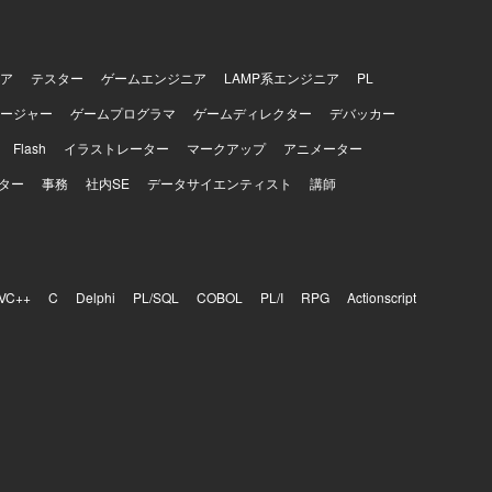
ア
テスター
ゲームエンジニア
LAMP系エンジニア
PL
ージャー
ゲームプログラマ
ゲームディレクター
デバッカー
Flash
イラストレーター
マークアップ
アニメーター
ター
事務
社内SE
データサイエンティスト
講師
VC++
C
Delphi
PL/SQL
COBOL
PL/I
RPG
Actionscript