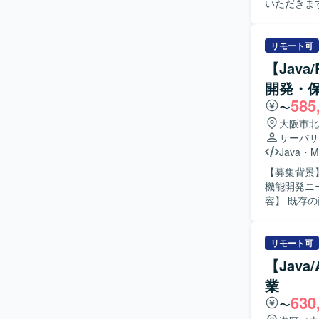
いただきま
の設計・実装・テストを
を理解しな
ムメンバー
リモート可
望ましいです。 【ポジションの魅力】 金融・決済領域という高い信
【Jav
分野での開
開発・
ることで、
585
増員も見込まれ
〜
用いたWeb
大阪市北
活用したシ
サーバサ
Java
・
M
【募集背景
機能開発ニー
容】 既存
機能開発を
JUnit
ていただきます。 【求める人物像】 自立して設計から開発
リモート可
を求めてお
【Jav
実に推進できる方を歓迎いた
業
で、設計か
630
Reactや
〜
キルアップが期待できます。 【開発環境】 Java