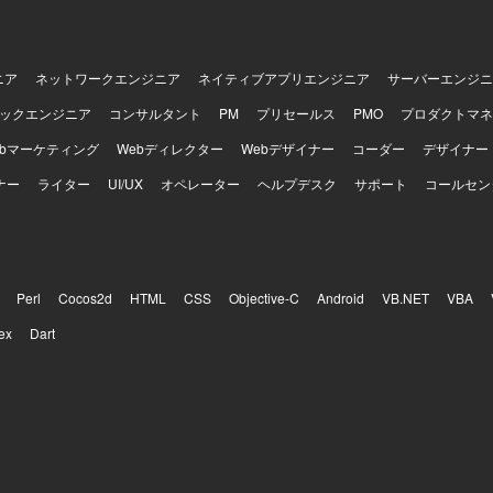
ニア
ネットワークエンジニア
ネイティブアプリエンジニア
サーバーエンジニ
ックエンジニア
コンサルタント
PM
プリセールス
PMO
プロダクトマネ
ebマーケティング
Webディレクター
Webデザイナー
コーダー
デザイナー
ナー
ライター
UI/UX
オペレーター
ヘルプデスク
サポート
コールセン
Perl
Cocos2d
HTML
CSS
Objective-C
Android
VB.NET
VBA
ex
Dart