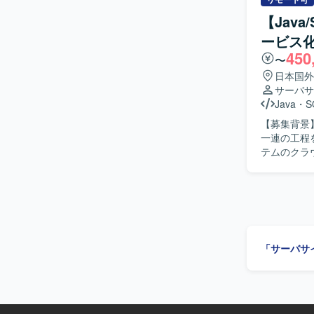
おります。 【ポジションの魅力】 モニタリングシステムのクラウドサービス化という上流工程
【Jav
からリリー
ービス
ができます。
450
ただけます。 【開発環境】 Java、Spring、SQL、AI（Cloud Code）などを用
〜
ム開発環境
日本国外
サーバサ
Java
・
S
【募集背景
一連の工程を推進
テムのクラ
計、詳細設
ト、リリー
Code）を活用して
体的に推進
求めております。 【ポジションの魅力】 クラウドサービス
の工程に携わ
「サーバサ
期的な参画
【開発環境】
いたデータベ
す。