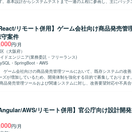
す。基本設計からシステムテストまで一連の工程に参画し、主にバック
行っていただきます。 【求める人物像】 金融・決済領域の業務や仕様
がら、自ら主体的に課題を整理し開発を進めていただける方を求めてい
と円滑にコミュニケーションを取りながら、品質を意識して開発に取り
頼性と拡張性が求められる
a/React/リモート併用】ゲーム会社向け商品発売管
発経験を積むことができます。基本設計からシステムテストまで幅広い
保守案件
上流から下流までの一連の開発プロセスを経験できる点が魅力です。ま
,000
ており、長期的にサービス成長に関わる機会があります。 【開発環境】 Javaを
円/月
システムのバックエンド開発を中心に、PythonやTypeScript、AWS、A
区（大阪府）
ステム開発に取り組んでいただきます。
イドエンジニア
(業務委託・フリーランス)
ySQL
・
SpringBoot
・
AWS
】 ゲーム会社向けの商品発売管理ツールにおいて、既存システムの改善
ズが増加しているため、開発体制を強化する目的で募集しております。 【作業
の商品発売管理ツールおよび関連システムに対し、改善要望対応や不具合
行っていただきます。要件をもとに詳細設計書を作成し、Javaを用いた
等によるテストを実施していただきます。既存機能の改修と新規機能追加の
、テストまで一貫して対応できる方
ります。与えられたタスクに対して主体的に課題を整理し、周囲と連携
a/Angular/AWS/リモート併用】官公庁向け設計開
します。 【ポジションの魅力】 複数の関連システムに携わること
ら開発、テストまで一連の工程を経験することができます。Javaを中心
,000
TypeScript、AWSなどモダンな技術にも触れられる環境のため、フルス
円/月
、Spring Boot、JavaScript、React、Next.js、