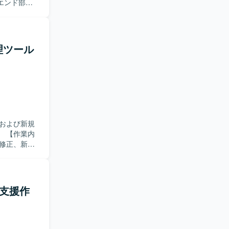
エンド部分
ます。チー
組める方が
理ツール
工程に関わ
た、今後の
I技術などを
および新規
内
修正、新規
実装および
双方に携わっ
しながら着
発支援作
としつつ、
タック志向のス