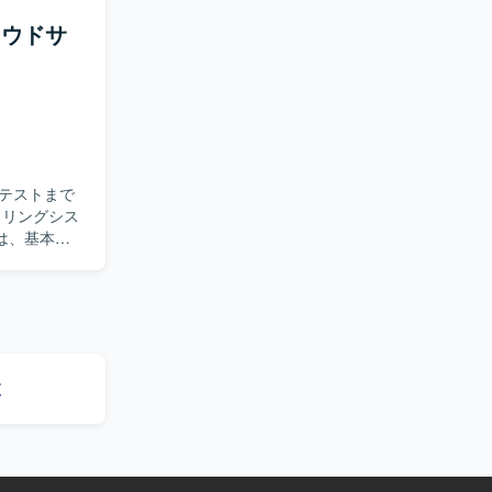
ラウドサ
を積むこと
にも触れてい
テストまで
は、基本設
び総合テス
（Cloud
だける方を
環境です。長
覧
けます。
。SQLを用
ていただきま