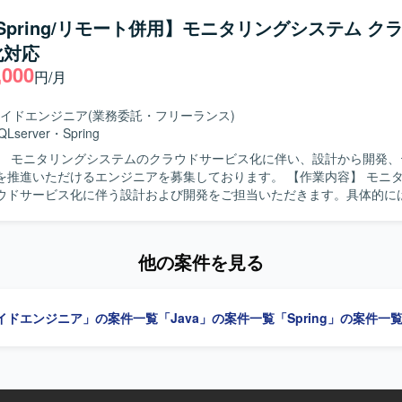
a/Spring/リモート併用】モニタリングシステム ク
スまで一連の工程に携わることができ、設計からテストまで幅広い経験
化対応
AI（Cloud Code）を活用した開発に関わることで、新しい開発手法
,000
いたWebシステ
円/月
です。
イドエンジニア
(業務委託・フリーランス)
QLserver
・
Spring
】 モニタリングシステムのクラウドサービス化に伴い、設計から開発、
いただけるエンジニアを募集しております。 【作業内容】 モニタリングシス
ウドサービス化に伴う設計および開発をご担当いただきます。具体的に
計、テスト設計の実施、プログラミング、単体テスト、結合テストおよ
ス対応および各種ドキュメント作成などを行っていただきます。開発ではAI
製造を実施していただきます。 【求める人物像】 基本設計以降の工程を主
他の案件を見る
し、周囲と積極的にコミュニケーションを取りながら業務を進めていた
化という上流からリリースまで一連
ることができ、AI（Cloud Code）を活用した開発手法に取り組める
イドエンジニア」の案件一覧
「Java」の案件一覧
「Spring」の案件一
を通じてクラウドおよびWebサービス開発に関する知見を深めていただ
 JavaおよびSpringを用いたWebシステム開発環境での作業となります
ース操作や、必要に応じてAI（Cloud Code）を活用した開発を行っ