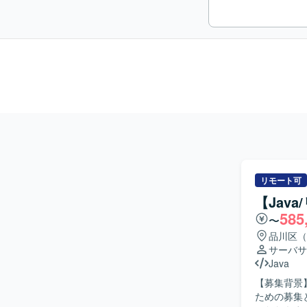
リモート可
【Jav
585
〜
品川区（
サーバサ
Java
【募集背景
ための募集となります。 【作業内容】 金融