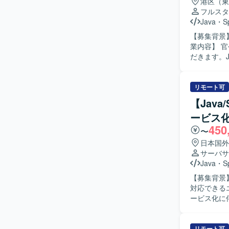
港区（東
TypeScr
フルスタ
境となりま
Java
・
S
【募集背景
業内容】 
だきます。J
発を行って
す。 【求める人物像】 要件定義など上流工程から主体的に関わり、関係者とコミュニケーショ
ンを取りな
リモート可
して責任感を持って
【Jav
ムの上流工
ービス
を高めながら
450
発環境】 Ja
〜
日本国外
サーバサ
Java
・
S
【募集背景
対応できるエンジニアを
ービス化に
設計の実施
ント作成を行
す。 【求める人物像】 主体的にコミュニケーションを取りながら業務を推進できる方を求めて
リモート可