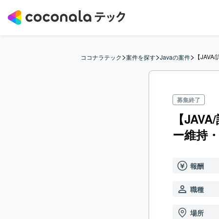
>
>
>
【JAV
ココナラテック
案件を探す
Javaの案件
募集終了
【JAV
ー維持
報酬
職種
場所