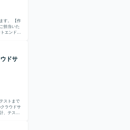
ーション開発環
。 【作
ご担当いた
ロントエンド開
ただきま
ーまで一貫
ラウドサ
設計スキル
。 【開
テストまで
計、テスト
種ドキュメ
施いたしま