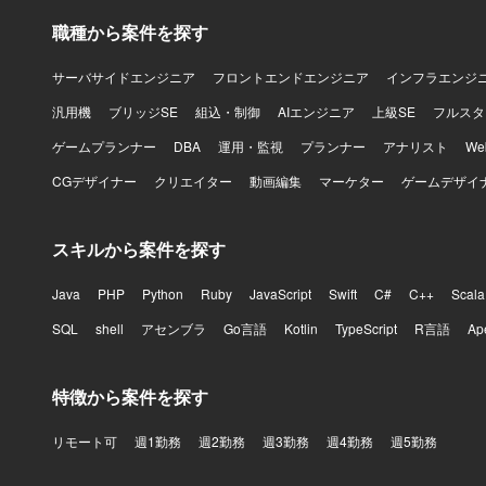
職種から案件を探す
サーバサイドエンジニア
フロントエンドエンジニア
インフラエンジ
汎用機
ブリッジSE
組込・制御
AIエンジニア
上級SE
フルスタ
ゲームプランナー
DBA
運用・監視
プランナー
アナリスト
W
CGデザイナー
クリエイター
動画編集
マーケター
ゲームデザイ
スキルから案件を探す
Java
PHP
Python
Ruby
JavaScript
Swift
C#
C++
Scala
SQL
shell
アセンブラ
Go言語
Kotlin
TypeScript
R言語
Ap
特徴から案件を探す
リモート可
週1勤務
週2勤務
週3勤務
週4勤務
週5勤務