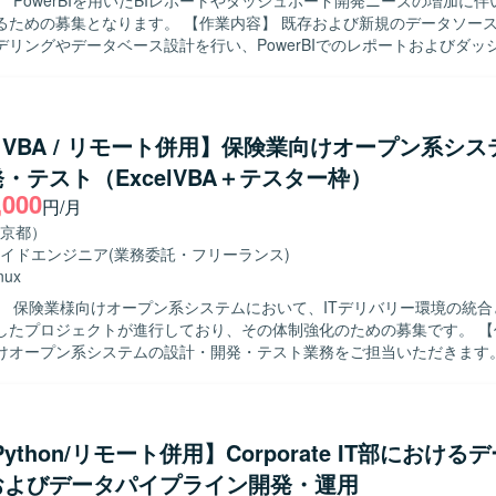
 PowerBIを用いたBIレポートやダッシュボード開発ニーズの増加に
ります。 【作業内容】 既存および新規のデータソースを対象とし
デリングやデータベース設計を行い、PowerBIでのレポートおよびダッ
を行います。 また、要件に応じてSQLを用いたデータ抽出・集計処理
実施し、ビジネス部門が必要とする可視化要件を踏まえたレポート設計
きる方を求めています。 また、関係者とのコミュニケーションを通じて
el VBA / リモート併用】保険業向けオープン系シ
確認を丁寧に行っていただける方が望ましいです。 【ポジションの魅力】
・テスト（ExcelVBA＋テスター枠）
BIを中心としたBI開発に深く関わることで、データ分析基盤構築から可視化
,000
ていただけます。 複数のデータソースやBIツールに触れる機会もあり、
円/月
ができます。 【開発環境】 PowerBIを中心としたBIツールおよび
京都）
スのデータベース環境を利用して開発を行います。
イドエンジニア
(業務委託・フリーランス)
nux
】 保険業様向けオープン系システムにおいて、ITデリバリー環境の統合
たプロジェクトが進行しており、その体制強化のための募集です。 【作業内容】
けオープン系システムの設計・開発・テスト業務をご担当いただきます。Exc
や、Webアプリケーション、モバイルアプリケーション、APIを対象と
よびテスト実施を行っていただきます。アジャイルデリバリーモデルに
への参画を通じて品質向上に貢献していただきます。 【求める人物像】 生命保
務知識を活かしながら、アジャイル開発環境で主体的に設計・開発・テ
Python/リモート併用】Corporate IT部における
だける方を求めています。Excel VBAなど既存のスキルを活かしつつ、
およびデータパイプライン開発・運用
的に取り組んでいただける方です。 【ポジションの魅力】 保険業界向けの