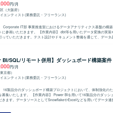
,000
システム開発に携わることで、ドメイン知識とアジャイル開発の経験を
円/月
ます。設計・開発からテストまで一連の工程に関わることで、アプリケ
区（大阪府）
のスキルを幅広く磨いていただけます。 【開発環境】 Excel VBAを用いた
イエンティスト
(業務委託・フリーランス)
中心に、Linux環境などのオープン系技術を組み合わせたシステム開発
す。
 Corporate IT部 事業推進室におけるデータアナリティクス基盤の構
。 【作業内容】 dbt等を用いたデータ変換の実装やデータモ
行っていただきます。テスト設計やドキュメント整備を通じて、データ
鮮度や整合性の担保、メタデータ整備を推進していただきます。ETL／E
・実装・改善を行い、SQLやPython等を用いたデータ処理を実施して
ドキュメント化とチーム内へのナレッジ共有もご担当いただきます。 【求める人
示を待つだけでなく自ら課題を発見して主体的に行動できる方を求めてい
er BI/SQL/リモート併用】ダッシュボード構築案件
ず事業や業務プロセスへの理解にも強い関心を持てる方、チームや関係
,000
円/月
ュニケーションが取れる方にご活躍いただけます。 【ポジションの魅力】 デー
ィクス基盤の構築から改善まで一貫して携わることができ、データ品質
東京都）
全社的な意思決定を支える基盤づくりに貢献できるポジションです。dbt
イエンティスト
(業務委託・フリーランス)
プラインの設計・実装を通じて、モダンなデータエンジニアリングの知見
イプライン実装
】 16製品分のダッシュボード構築プロジェクトにおいて、体制強化の
。クラウド環境でのデータ基盤構築・運用を行う可能性があります。
内容】 Power BIを用いて16製品分のダッシュボードを構
きます。データソースとしてSnowflakeやExcelなどを用いてデータ
ーの方には顧客ヒアリングや要件整理、詳細設計書作成、ダッシュボー
er BI構築をご担当いただきます。メンバーの方にはPower BI構築、Powe