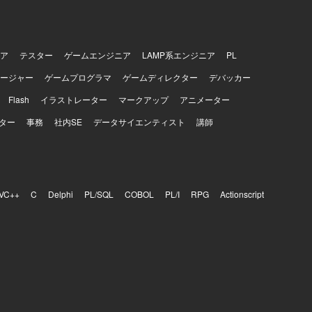
ア
テスター
ゲームエンジニア
LAMP系エンジニア
PL
ージャー
ゲームプログラマ
ゲームディレクター
デバッカー
Flash
イラストレーター
マークアップ
アニメーター
ター
事務
社内SE
データサイエンティスト
講師
VC++
C
Delphi
PL/SQL
COBOL
PL/I
RPG
Actionscript