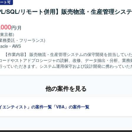
トをご担当いただきます。 【求める人物像】 顧客の要望を丁寧にヒアリ
ート可
件を整理しながら主体的にダッシュボードのあるべき姿を検討いただけ
/PL/SQL/リモート併用】販売物流・生産管理シス
チームメンバーとコミュニケーションを取りながら、品質とスケジュー
行していただける方にご活躍いただけます。 【ポジションの魅力】 複数製品
,000
ボード構築を通じて、Power BIおよびデータ基盤に関する知見を幅広
円/月
リーダーポジションの方は上流工程から設計、レビューまで一貫して関
東京都）
メントと技術の双方でスキルアップが可能です。メンバーポジションの方も
(業務委託・フリーランス)
によるデータ加工からダッシュボード構築まで一連の流れを経験していただ
acle
・
AWS
ower BI Desktop、Power Query、Snowflake、Excel、SQLな
ただきます。
を構築いたします。
コードやストアドプロシージャの読解、改修、データ抽出・分析、業務
行っていただきます。システム運用保守および設計開発に携わっていた
物像】 能動的に業務を推進し、関係部署や現場と円滑に連携できる方を
できます。 【開発環境】 Excel VBA、Oracle（PL/SQL）を使用します。
他の案件を見る
イエンティスト」の案件一覧
「VBA」の案件一覧