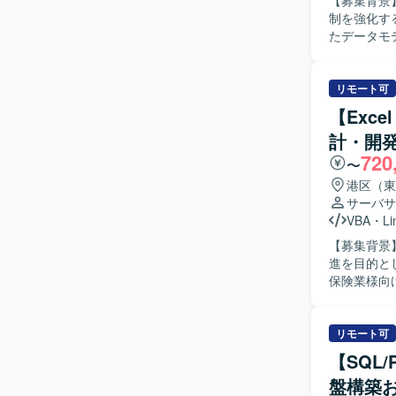
【募集背景】
制を強化するための募集とな
たデータモ
開発・改修
ーニングを
す。 【求める人物像】 データ構造や業務要件を自ら整理しながら、主体的にレポート設計・改
リモート可
善提案がで
【Exc
り合わせや仕様
計・開発
Power
720
れを経験し
〜
スキルを広く高めていくこと
港区（東
SQLベー
サーバサ
VBA
・
Li
【募集背景
進を目的とし
保険業様向
による開発
画の作成お
プリントテスト
リモート可
険分野の業
【SQL/
組んでいた
盤構築
スや品質向上に意欲