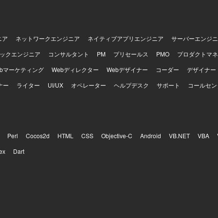
ニア
ネットワークエンジニア
ネイティブアプリエンジニア
サーバーエンジニ
ックエンジニア
コンサルタント
PM
プリセールス
PMO
プロダクトマネ
ebマーケティング
Webディレクター
Webデザイナー
コーダー
デザイナー
ナー
ライター
UI/UX
オペレーター
ヘルプデスク
サポート
コールセン
Perl
Cocos2d
HTML
CSS
Objective-C
Android
VB.NET
VBA
ex
Dart