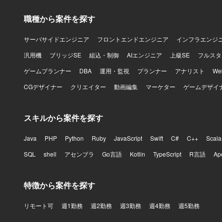
職種から案件を探す
サーバサイドエンジニア
フロントエンドエンジニア
インフラエンジ
汎用機
ブリッジSE
組込・制御
AIエンジニア
上級SE
フルスタ
ゲームプランナー
DBA
運用・監視
プランナー
アナリスト
W
CGデザイナー
クリエイター
動画編集
マーケター
ゲームデザイ
スキルから案件を探す
Java
PHP
Python
Ruby
JavaScript
Swift
C#
C++
Scala
SQL
shell
アセンブラ
Go言語
Kotlin
TypeScript
R言語
Ap
特徴から案件を探す
リモート可
週1勤務
週2勤務
週3勤務
週4勤務
週5勤務