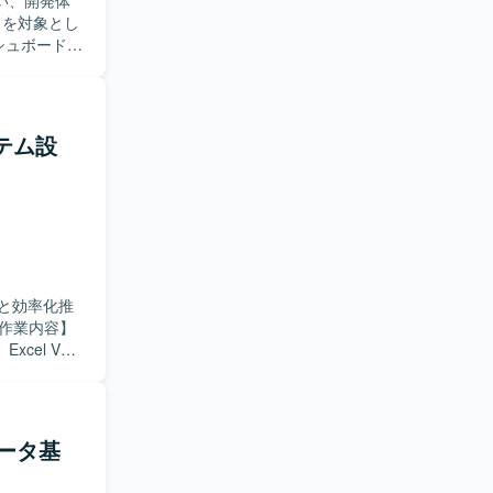
伴い、開発体
シュボードの
の実装やチュ
を行いま
、要件のす
ステム設
まで一連の流
データ活用
と効率化推
el VBA
したテスト計
基づき、ス
ストに取り
データ基
テストプロセ