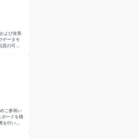
同時に深め
ーションス
およびテスト
築および改善
品質の可視
LTパイプラ
いただきま
ます。技術
部署と丁寧
向上や標準
やETL／
を深めること
ためご参画い
連携を行いま
ド設計、レ
r Query