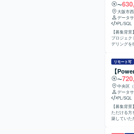
630
オープン系
〜
ていただけ
大阪市西
ペシャリストとして
データサ
開発環境を
PL/SQL
を実施しま
【募集背景】
プロジェクトに参画いただきます
デリングを
化と改善、
インの設計
す。成果物の
リモート可
物像】 指
【Pow
面のみなら
720
〜
かつ円滑にコミ
タアナリテ
中央区（
化を通じて
データサ
ELTパイ
PL/SQL
ができます。 【開発環境】 dbtやSQL、Python等を用いたデータ変換およびパ
【募集背景
を行います
ただける方を募集いたします。 【作業
築していただ
す。リーダ
ビュー、Pow