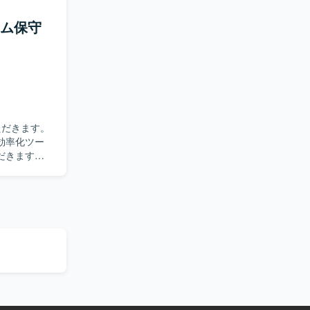
る方を求め
テム保守
ルの両面を
く深めていた
わること
Power
けます。
どを利用してダッ
効率化ツー
だきます。
求めていま