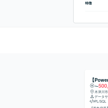
特徴
【Pow
500
〜
木津川市
データサ
PL/SQL