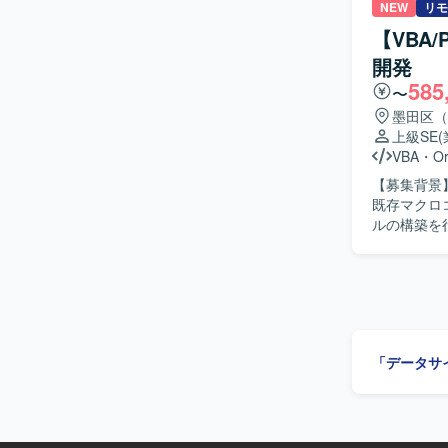
でのデータ加工、テス
NEW
リモ
ングし、要
【VBA
ています。
開発
意識して業務を遂
585
のダッシュ
〜
だけます。
墨田区（
で、マネジ
上級SE
Query
VBA
・
Or
【開発環境】 P
【募集背景】 【作業内容】 販売物流・生産管理システムの保守開発を担当してい
シュボード
既存マクロ
ルの構築を
【求める人
す。 【ポジションの魅力】 販売物流・生産管理領域のシステム保守開発に幅広く携わることが
「データサ