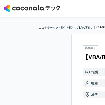
>
>
>
【VBA/
ココナラテック
案件を探す
VBAの案件
募集終了
【VBA
報酬
職種
場所