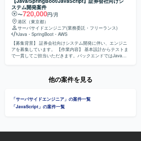
【Java/SpringBoot/JavaScript】証券会社向けシ
の刷新対応を行っていただきます。現在は結合テストフェ
ステム開発案件
ーズで発生しているバグ改修が中心となり、設計書を読み
720,000
〜
円/月
込み仕様を理解いただいた上で、改修箇所の調査・解析か
港区（東京都）
ら実装、テストまで一連の工程を担当していただきます。
サーバサイドエンジニア
(業務委託・フリーランス)
開発はNode.js上でJavaScriptを使用して実施します。 【求
Java
・
SpringBoot
・
AWS
める人物像】 設計書から仕様を素早く理解し、自ら課題を
発見して主体的に動ける方を求めています。フットワーク
【募集背景】 証券会社向けシステム開発に伴い、エンジニ
軽く、関係者と能動的にコミュニケーションをとりなが
アを募集しています。 【作業内容】 基本設計からテストま
ら、バグ改修や機能改善を着実に進めていただける方が望
で一貫してご担当いただきます。バックエンドではJavaお
ましいです。 【ポジションの魅力】 エンタメ領域のECサ
よびSpringBoot、フロントエンドではJavaScript、
イト刷新プロジェクトに参画し、チケット購入やホテル・
TypeScriptおよびReactを用いた開発を行います。 【求める
レストラン予約など多様な機能に関わることができます。
人物像】 基本設計からテストまで一貫して対応できる方を
他の案件を見る
結合テストフェーズにおけるバグ改修を通じて、既存機能
求めています。 【ポジションの魅力】 証券系システムの開
の理解や改修スキルを高めつつ、Node.js上でのJavaScript
発プロジェクトに参画できます。 【開発環境】 バックエン
開発経験をさらに積むことができます。 【開発環境】
ドはJava（SpringBoot）、フロントエンドはJavaScript、
「サーバサイドエンジニア」の案件一覧
Salesforce Commerce Cloudを基盤としたECサイトにおい
TypeScript（React）を使用します。ソースコード管理には
て、Node.js上でJavaScriptを用いた開発を行います。
GitLab、コミュニケーションにはTeamsを使用します。
「JavaScript」の案件一覧