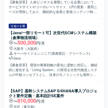
【募集背景】 人材ビジネスを展開している企業において、
サービスサイトやコーポレートサイト、LPの更新・運用ニ
ーズが増加しており、継続的な改善と新規コンテンツ制作
を推進するためにWebエンジニアを募集しております。
【作業内容】 サービスサイト、コーポレートサイト、LPを
対象に、実装やコンテンツの作成・修正、広告用LPの制作
リモート可
を行っていただきます。 要件整理を行いながら、スケジュ
【Java/一部リモート可】次世代SCMシステム構築
ール調整や設定作業を行い、複数タスクを並行して対応し
（倉庫物流領域）
ていただきます。 タスクはSlackを通じて受け取り、
500,000
〜
円/月
Googleスプレッドシートで管理しつつ、必要に応じて関係
大阪市（大阪府）
者へのヒアリングを実施し、サイト運用および改善を進め
サーバサイドエンジニア
(業務委託・フリーランス)
ていただきます。 【求める人物像】 フロントエンドおよび
Java
バックエンドの実装を一人称で推進でき、自ら課題を発見
して主体的に動いていただける方を求めております。 サイ
【募集背景】 環境や事業戦略の変化に柔軟に対応し、継続
ト運用を行いながら、環境整備や業務フローの改善にも前
的に進化する「Living System」の実現を次世代物流システ
向きに取り組んでいただける方が望ましいです。 【ポジシ
ムの中核コンセプトとし、従来のモノリシックな基幹シス
ョンの魅力】 サービスサイトやコーポレートサイト、LPな
テムからシンプルで柔軟性の高いシステムへ刷新するため
ど多様なWebサイトの運用・改善に携わることで、フロン
のプロジェクトです。 【作業内容】 現行の物流システムを
トエンドからバックエンドまで幅広い実装経験を積むこと
上位システムから分離し、独立したサービスとして稼働さ
【SAP】基幹システムSAP S/4HANA導入プロジェ
ができます。 デザイナーと密に連携しながら、コンテンツ
せるためのシステム設計・開発・テストを行っていただき
クト要件定義・基本設計SE案件
企画から実装まで一貫して関われるため、裁量を持ってサ
ます。また、物流システム刷新に向けた要件定義・設計・
810,000
〜
円/月
イト改善に貢献していただけます。 【開発環境】 HTML /
開発・テストを一貫して対応していただきます。 【求める
北区（東京都）