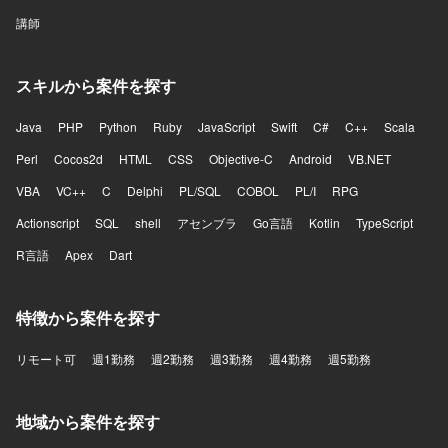
講師
スキルから案件を探す
Java
PHP
Python
Ruby
JavaScript
Swift
C#
C++
Scala
Perl
Cocos2d
HTML
CSS
Objective-C
Android
VB.NET
VBA
VC++
C
Delphi
PL/SQL
COBOL
PL/I
RPG
Actionscript
SQL
shell
アセンブラ
Go言語
Kotlin
TypeScript
R言語
Apex
Dart
特徴から案件を探す
リモート可
週1勤務
週2勤務
週3勤務
週4勤務
週5勤務
地域から案件を探す