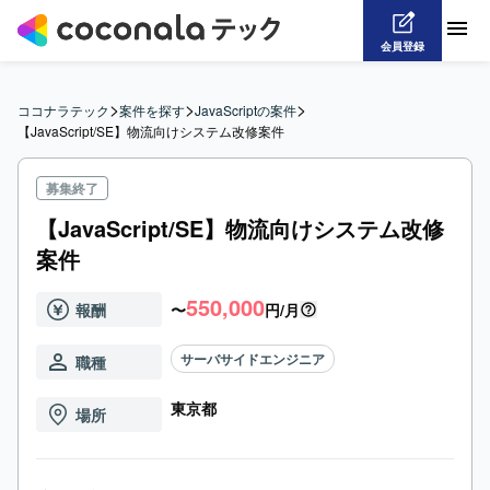
会員登録
>
>
>
ココナラテック
案件を探す
JavaScriptの案件
【JavaScript/SE】物流向けシステム改修案件
募集終了
【JavaScript/SE】物流向けシステム改修
案件
550,000
報酬
〜
円/月
サーバサイドエンジニア
職種
東京都
場所