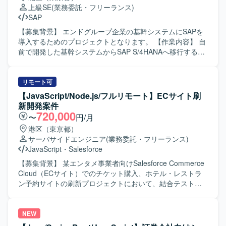
CSS / JavaScript / React / TypeScript を用いたフロントエ
人物像】 チームとのコミュニケーションを大切にできる方
上級SE
(業務委託・フリーランス)
ンド・バックエンド開発環境です。 WordPress をはじめと
を求めています。長期間参画いただける方、多種多様な課
SAP
した各種CMSを利用したサイト運用を行っております。 タ
題に対して主体的に取り組める方、新しい技術への学習意
スク管理にはSlackおよびGoogleスプレッドシートを使用し
欲が高い方、周りを巻き込み積極的に意見を提示いただけ
【募集背景】 エンドグループ企業の基幹システムにSAPを
ております。
る方を歓迎します。 【ポジションの魅力】 次世代物流シス
導入するためのプロジェクトとなります。 【作業内容】 自
テムの中核となる領域に上流工程から携わることができ、
前で開発した基幹システムからSAP S/4HANAへ移行するに
モノリシックな基幹システムからの脱却や生成AIの活用な
あたり、要件定義および基本設計をご担当いただきます。
ど、新しい技術やアーキテクチャに取り組む機会があるプ
【求める人物像】 SAP業務に精通し、関係者とコミュニケ
ロジェクトです。 【開発環境】 Javaを用いたWebアプリケ
ーションを取りながら主体的に要件整理と設計を進めてい
リモート可
ーション開発環境で、物流システム領域の業務システム開
ただける方を求めております。 【ポジションの魅力】 基幹
【JavaScript/Node.js/フルリモート】ECサイト刷
発に携わっていただきます。
システム全体のSAP導入プロジェクトに上流工程から参画
新開発案件
でき、販売管理や購買管理／在庫管理領域での業務知見と
720,000
〜
円/月
SAPスキルを高めていただけます。 【開発環境】 SAP
港区（東京都）
S/4HANAを中心とした基幹システム環境となります。
サーバサイドエンジニア
(業務委託・フリーランス)
JavaScript
・
Salesforce
【募集背景】 某エンタメ事業者向けSalesforce Commerce
Cloud（ECサイト）でのチケット購入、ホテル・レストラ
ン予約サイトの刷新プロジェクトにおいて、結合テストフ
ェーズで発生しているバグ改修に人員不足が生じているた
め、増員を行っています。 【作業内容】 某エンタメ事業者
向けに導入しているSalesforce Commerce Cloud（ECサイ
NEW
ト）内で、チケット購入、ホテル・レストラン予約サイト