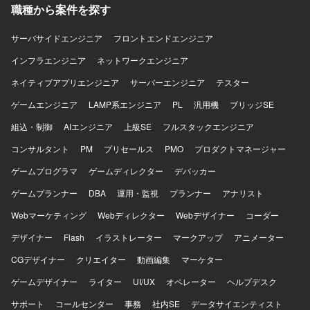
職種から案件を探す
サーバサイドエンジニア
フロントエンドエンジニア
インフラエンジニア
ネットワークエンジニア
ネイティブアプリエンジニア
サーバーエンジニア
テスター
ゲームエンジニア
LAMP系エンジニア
PL
汎用機
ブリッジSE
組込・制御
AIエンジニア
上級SE
フルスタックエンジニア
コンサルタント
PM
プリセールス
PMO
プロダクトマネージャー
ゲームプログラマ
ゲームディレクター
デバッカー
ゲームプランナー
DBA
運用・監視
プランナー
アナリスト
Webマーケティング
Webディレクター
Webデザイナー
コーダー
デザイナー
Flash
イラストレーター
マークアップ
アニメーター
CGデザイナー
クリエイター
動画編集
マーケター
ゲームデザイナー
ライター
UI/UX
オペレーター
ヘルプデスク
サポート
コールセンター
事務
社内SE
データサイエンティスト