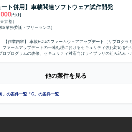
ト仕様書兼報告書/マニュアル他)を実施いただきます。 【求める人物像】 報告・
リモート併用】車載関連ソフトウェア試作開発
および提案を主体的に行い、自身の進捗管理をしっかり行える方を求め
,000
円/月
と責任感を持って業務に取り組み、コミュニケーションを円滑に進めら
セキュリティ強
東京都）
、車載分野におけるコア技術に関わることができます。NonOS環境で
御
(業務委託・フリーランス)
の開発経験を活かしつつ、ISO/SAE 21434対応など車載セキュリテ
CU向けNonOS環境でのC言語を利用した組み込み
ラミング）機能
定しています。RedmineやJIRA等を用いたアジャイル開発プロセス
、ファームアップデートの一連処理におけるセキュリティ強化対応を行い
。
プロプログラムの改修、セキュリティ対応向けライブラリの組み込み・
ドキュメント作成を担当します。 【求める人物像】 報告・連絡・相談およ
い、自身の進捗を管理しながら、スピード感と責任感を持って業務に取
ムウェアアップデートおよびセキュ
他の案件を見る
発に携わることができます。 【開発環境】 NonOS環境でC言語を用いた
を行います。Redmine、JIRA等を利用し、アジャイル開発で進めます
御」の案件一覧
「C」の案件一覧