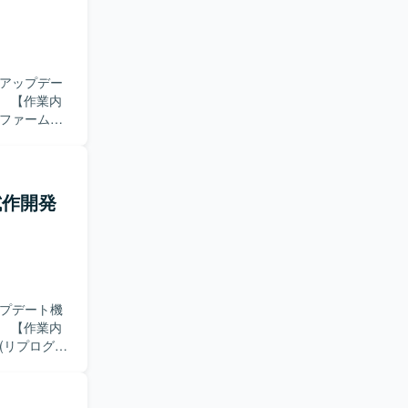
します。
とができ、
経験するこ
制御に関する
アアップデー
内
のファームウ
連処理におけ
既存の診断や
ング、各種
ど各種ドキュ
試作開発
やJIRAな
円滑にコミ
き、
S環境での組
ップデート機
発や各種評
内
(リプログラ
理ツールを利
化対応をご担
対応向けラ
キュメント作