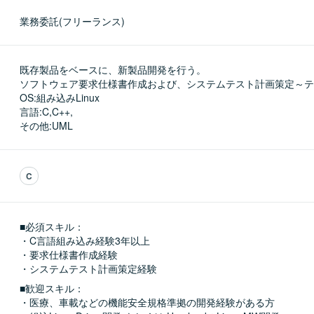
業務委託(フリーランス)
既存製品をベースに、新製品開発を行う。

ソフトウェア要求仕様書作成および、システムテスト計画策定～テ
OS:組み込みLinux

言語:C,C++,

その他:UML
C
■必須スキル：
・C言語組み込み経験3年以上

・要求仕様書作成経験

・システムテスト計画策定経験
■歓迎スキル：
・医療、車載などの機能安全規格準拠の開発経験がある方
