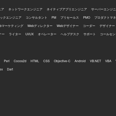
ニア
ネットワークエンジニア
ネイティブアプリエンジニア
サーバーエンジニ
ックエンジニア
コンサルタント
PM
プリセールス
PMO
プロダクトマネ
ebマーケティング
Webディレクター
Webデザイナー
コーダー
デザイナー
ナー
ライター
UI/UX
オペレーター
ヘルプデスク
サポート
コールセン
Perl
Cocos2d
HTML
CSS
Objective-C
Android
VB.NET
VBA
ex
Dart