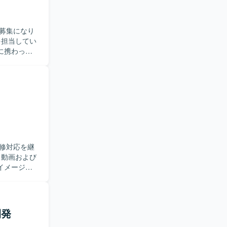
募集になり
に携わって
持って対応
よび計測機
め、エンジ
修対応を継
イメージャ
整えていくた
のベースソ
ラミング、
開発
日本語で技