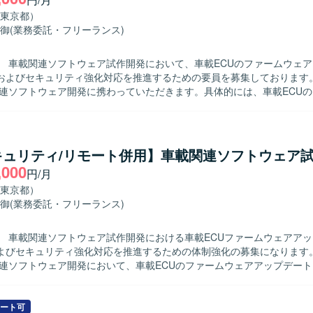
ュニケーションが円滑に行え、仕様書を正確に理解できる方を歓迎いた
ンの魅力】 カメラ制御におけるコアとなるミドルウェア開発に携わるこ
東京都）
ーやレンズ制御など複数の機能と連携しながら高精度な画像処理制御を
御
(業務委託・フリーランス)
す。長期的なプロジェクトの中で、組込C++開発スキルやリアルタイム
】 OSはLinux環境となり、組込C++を用いたカメラ制
】 車載関連ソフトウェア試作開発において、車載ECUのファームウェ
ェアの開発を行います。
よびセキュリティ強化対応を推進するための要員を募集しております。 【作業
関連ソフトウェア開発に携わっていただきます。具体的には、車載ECU
デート(リプログラミング)機能改修および、ファームアップデートの一
ィ強化対応（ISO/SAE 21434対応）の作業を行っていただきます。
グラムの改修、セキュリティ対応向けライブラリの組み込みやポーティ
、結合、システム)および設計書、テスト仕様書兼報告書、マニュアルな
キュリティ/リモート併用】車載関連ソフトウェア
だきます。 【求める人物像】 報告・連絡・相談および提案が適切
,000
円/月
の進捗管理を主体的に行っていただける方を求めております。Redmine
を活用しながら、スピード感と責任感をもって業務に取り組み、周囲と
東京都）
方を歓迎いたします。 【ポジションの魅力】 車載ECUのファームウェ
御
(業務委託・フリーランス)
ートやセキュリティ強化といった車載分野の中核機能に携わることがで
E 21434に準拠したセキュリティ対応の知見を深めていただけます。NonO
】 車載関連ソフトウェア試作開発における車載ECUファームウェアア
やC言語によるファームウェア開発の経験を活かしつつ、アジャイル開
びセキュリティ強化対応を推進するための体制強化の募集になります。 【作業
作成まで幅広い工程に関与できる環境です。 【開発環境】 C言語を用いた
関連ソフトウェア開発において、車載ECUのファームウェアアップデート
境での組み込み開発を行います。RedmineやJIRAなどのプロジェクト管
能改修およびファームアップデートの一連処理におけるセキュリティ強
ャイル開発の手法を取り入れて作業を進めていただきます。
ます。既存の診断機能の対応、リプロプログラムの改修、セキュリティ
組み込みやポーティング、各種評価(単体/結合/システム)および各種ド
ート可