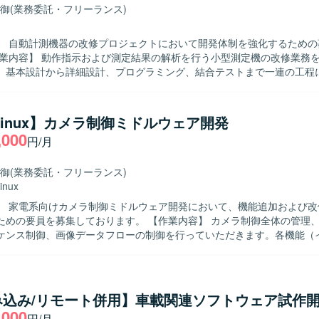
御
(業務委託・フリーランス)
】 自動計測機器の改修プロジェクトにおいて開発体制を強化するための
。基本設計から詳細設計、プログラミング、結合テストまで一連の工程
ら、計測機器分野の開発に
り組んでいただける方を求めております。設計からテストまで責任感を
で積極的にコミュニケーションが取れる方が望ましいです。 【ポジションの魅
/Linux】カメラ制御ミドルウェア開発
測定機という専門性の高いプロダクトの改修に携わることで、組込み系お
,000
円/月
見を深めていただけます。上流工程からテストまで幅広く経験できるた
プが期待できます。 【開発環境】 C言語を用いた自動計測機器向けソ
開発環境になります。
御
(業務委託・フリーランス)
inux
】 家電系向けカメラ制御ミドルウェア開発において、機能追加および改
募集しております。 【作業内容】 カメラ制御全体の管理、動画および
ケンス制御、画像データフローの制御を行っていただきます。各機能（
制御、露出制御、認識など）と密に連携し、1フレームの画像データを
理をマイクロ秒単位で実施いたします。完全な新規開発ではなく、既存
て機能追加や修正を行っていただきます。基本設計、詳細設計、プログ
テストまで一貫してご対応いただきます。 【求める人物像】 能動的に作業を
み込み/リモート併用】車載関連ソフトウェア試作
ができ、長期的に継続して取り組んでいただける方を求めております。
,000
円/月