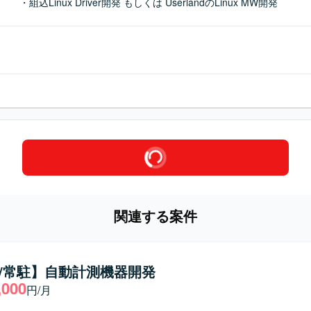
・組込Linux Driver開発 もしくは UserlandのLinux MW開発
関連する案件
/常駐】自動計測機器開発
,000
円/月