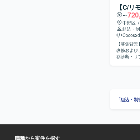
成(設計書/テス
【C/
連絡・相談
720
〜
スピード感
ましいです。 【ポジションの魅力】 車載ECUのファームウェアアップデートや
中野区（
化対応など
組込・制
発やC言語で
Cocos2d
深めることができます。 【開発環境】 車載E
【募集背景】 【作業内容】 車載ECUのファームウェアアップデート（リプログ
開発環境を想
改修および
を行います
存診断・リ
グ、各種評価および
び提案を行
を求めています。 【ポジションの魅力】 車載ECUのファー
リティ強化に関する開
組み込み開発
「組込・制
職種から案件を探す