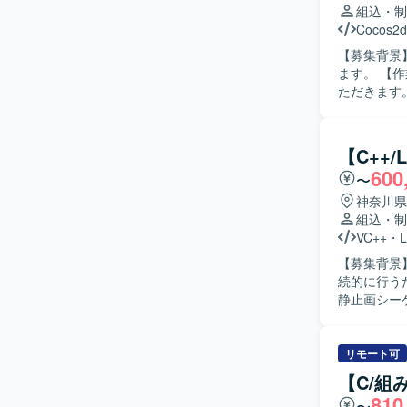
組込・制
Cocos2d
【募集背景
ます。 【作業内容】 動作指示および測定結果の解析を行う小型測定機の改修業務を担当してい
ただきます
いただきます。 【求める人物像】 C言語での開発経験を活かしなが
主体的に取
し、チーム内
【C++
力】 小型
600
〜
器開発の知
ニアとしてのスキルアッ
神奈川県
フトウェア
組込・制
VC++
・
L
【募集背景
続的に行うための要員を
静止画シー
ー、レンズ
めの信号整
フトに対し
リモート可
結合テスト、総合
【C/組
進めること
810
〜