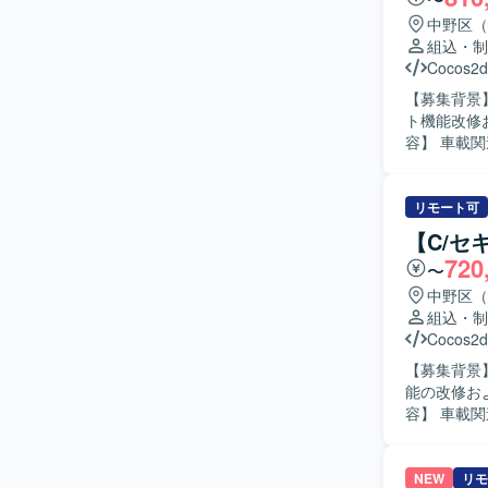
術的なコミ
【ポジショ
中野区（
イメージャ
組込・制
とができま
Cocos2d
知見を深めていただけます。 【開発環境
【募集背景
御ミドルウ
ト機能改修お
容】 車載
ェアアップ
るセキュリテ
リプロプロ
リモート可
評価(単体
【C/セ
メントの作成を実施していた
720
〜
に行え、自身
どのツール
中野区（
ュニケーションを図れる
組込・制
アアップデ
Cocos2d
ISO/SA
【募集背景
み込み開発
能の改修およ
価、ドキュメント
容】 車載
NonOS環
ミング)機
用し、アジ
当いただき
イブラリの
NEW
リモ