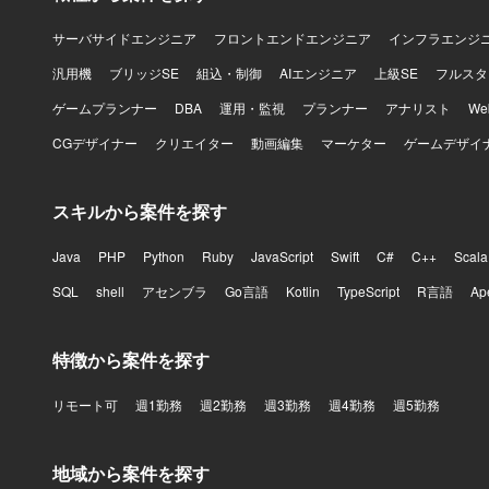
サーバサイドエンジニア
フロントエンドエンジニア
インフラエンジ
汎用機
ブリッジSE
組込・制御
AIエンジニア
上級SE
フルスタ
ゲームプランナー
DBA
運用・監視
プランナー
アナリスト
W
CGデザイナー
クリエイター
動画編集
マーケター
ゲームデザイ
スキルから案件を探す
Java
PHP
Python
Ruby
JavaScript
Swift
C#
C++
Scala
SQL
shell
アセンブラ
Go言語
Kotlin
TypeScript
R言語
Ap
特徴から案件を探す
リモート可
週1勤務
週2勤務
週3勤務
週4勤務
週5勤務
地域から案件を探す