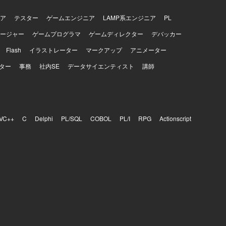
ア
テスター
ゲームエンジニア
LAMP系エンジニア
PL
ージャー
ゲームプログラマ
ゲームディレクター
デバッカー
Flash
イラストレーター
マークアップ
アニメーター
ター
事務
社内SE
データサイエンティスト
講師
VC++
C
Delphi
PL/SQL
COBOL
PL/I
RPG
Actionscript