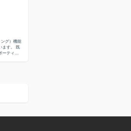
ています。
れる方が望
の組み込み開
ィ分野の知見を
のもとで開発
ます。 既
ポーティン
り組める方
。