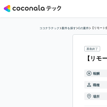
>
>
>
【リモート
ココナラテック
案件を探す
Cの案件
募集終了
【リモー
報酬
職種
場所