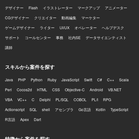
デザイナー
Flash
イラストレーター
マークアップ
アニメーター
CGデザイナー
クリエイター
動画編集
マーケター
ゲームデザイナー
ライター
UI/UX
オペレーター
ヘルプデスク
サポート
コールセンター
事務
社内SE
データサイエンティスト
講師
スキルから案件を探す
Java
PHP
Python
Ruby
JavaScript
Swift
C#
C++
Scala
Perl
Cocos2d
HTML
CSS
Objective-C
Android
VB.NET
VBA
VC++
C
Delphi
PL/SQL
COBOL
PL/I
RPG
Actionscript
SQL
shell
アセンブラ
Go言語
Kotlin
TypeScript
R言語
Apex
Dart
特徴から案件を探す