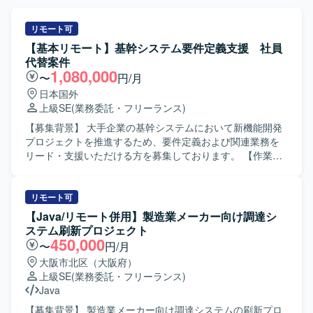
リモート可
【基本リモート】基幹システム要件定義支援 社員
代替案件
1,080,000
〜
円/月
日本国外
上級SE
(業務委託・フリーランス)
【募集背景】 大手企業の基幹システムにおいて新機能開発
プロジェクトを推進するため、要件定義および関連業務を
リード・支援いただける方を募集しております。 【作業内
容】 大手企業の基幹システムにおける新機能開発プロジェ
クトに参画いただきます。 ビジネス部門との要件整理や関
係システムとの仕様調整を行いながら、要件定義工程を中
リモート可
心にプロジェクト推進を支援していただきます。 各種設計
【Java/リモート併用】製造業メーカー向け調達シ
書レビューに向けた検討や、要件定義書・設計書などのド
ステム刷新プロジェクト
キュメント作成・レビューもご担当いただきます。 また、
450,000
〜
円/月
会議のファシリテーションや論点整理、関係者間の合意形
大阪市北区（大阪府）
成を主体的に進めていただきます。 【求める人物像】 シス
上級SE
(業務委託・フリーランス)
テム開発の上流工程に強みを持ち、開発経験を背景に要件
Java
定義・設計・開発寄りの実務に継続して関わってこられた
方を求めております。 論理的思考力をもとに課題や論点を
【募集背景】 製造業メーカー向け調達システムの刷新プロ