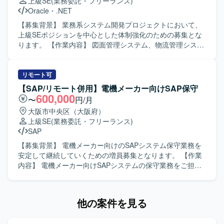
上級SE
(業務委託・フリーランス)
画に関する深い業務理解をお持ちで、自ら主体的にプロジ
Oracle
・
.NET
ェクトを推進いただける方を求めています。関係者と円滑
にコミュニケーションを取りながら、課題を整理し解決に
【募集背景】 業務系システム開発プロジェクトにおいて、
導ける方にご参画いただきたいです。 【ポジションの魅
上級SEポジションを中心とした体制強化のための募集とな
力】 製造業のサプライチェーン計画領域において、最新の
ります。 【作業内容】 図面管理システム、物流管理システ
計画ソリューションを活用しながら、意思決定高度化に直
ム、在庫管理システム等の業務系システムにおいて、要件
接貢献できるプロジェクトになります。生産系に強い知見
定義から結合テストまでの一連の工程を担当していただき
を生かしつつ、デジタルプランニング事業の中心で経験を
ます。既存システムの機能追加や改修、新規機能の設計・
リモート可
積んでいただけます。 【開発環境】 SAP IBPおよびサプラ
実装を行いながら、品質を意識した開発を推進していただ
【SAP/リモート併用】電機メーカー向けSAP保守
イチェーン計画関連ツールを用いた環境で作業していただ
きます。 【求める人物像】 お客様や上位SE、PGと円滑な
600,000
〜
円/月
きます。
コミュニケーションを取りながら、主体的に業務を推進し
大阪市中央区（大阪府）
ていただける方を求めています。複数システムを横断した
上級SE
(業務委託・フリーランス)
業務理解を行い、状況に応じて柔軟に立ち回れる方が望ま
SAP
しいです。 【ポジションの魅力】 要件定義から結合テスト
まで上流から下流まで一貫して関わることができ、上級SE
【募集背景】 電機メーカー向けのSAPシステム保守業務を
としてPL経験を活かしながら業務系システム開発のスキル
安定して継続していくための増員募集となります。 【作業
をさらに高めていただけます。複数の業務領域のシステム
内容】 電機メーカー向けSAPシステムの保守業務をご担当
に携わることで、ドメイン知識や設計力を広く身につける
いただきます。FI/CO または PP/MM/SD の各モジュールに
ことができます。 【開発環境】 ASP.NET、VB.NET、
ついて、問い合わせ対応や不具合調査、改修に関する保守
C#.NET、PL/SQL、RDB（SQLServer、Oracle）などを用
対応などを行っていただきます。お客様やチームメンバー
他の案件を見る
いた業務系システム開発環境となります。
とコミュニケーションをとりながら、円滑に業務を遂行し
ていただきます。 【求める人物像】 SAP保守のご経験をお