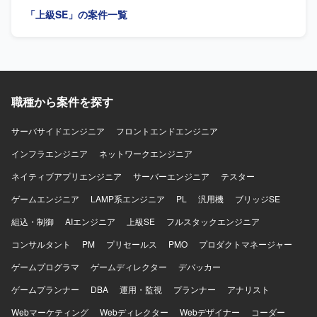
持ちで、チームメンバーやお客様と積極的にコミュニケー
「上級SE」の案件一覧
ションをとりながら、主体的に業務を進めていただける方
を求めております。製造業の業務や情報システム部門での
就業経験をお持ちの方ですと、よりスムーズに業務に取り
組んでいただけます。 【ポジションの魅力】 電機メーカー
向けの大規模なSAPシステム保守に携わることで、FI/CO
や PP/MM/SD などの各モジュールに関する知見を深めるこ
職種から案件を探す
とができます。長期的な参画を想定しているため、製造業
向けSAP保守の専門性を高めていくことができます。 【開
発環境】 SAPを中心とした基幹システム環境における保守
サーバサイドエンジニア
フロントエンドエンジニア
業務となります。
インフラエンジニア
ネットワークエンジニア
ネイティブアプリエンジニア
サーバーエンジニア
テスター
ゲームエンジニア
LAMP系エンジニア
PL
汎用機
ブリッジSE
組込・制御
AIエンジニア
上級SE
フルスタックエンジニア
コンサルタント
PM
プリセールス
PMO
プロダクトマネージャー
ゲームプログラマ
ゲームディレクター
デバッカー
ゲームプランナー
DBA
運用・監視
プランナー
アナリスト
Webマーケティング
Webディレクター
Webデザイナー
コーダー