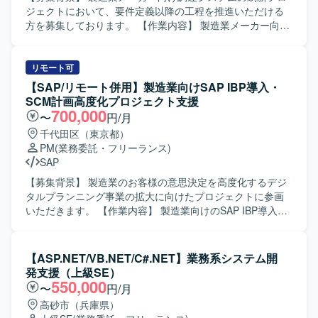
構造化し、関係者へ分かりやすく説明できる方を歓迎いた
ジェクトにおいて、要件定義以降の工程を推進いただける
します。 ビジネス部門やベンダー、社内外のシステム担当
方を募集しております。 【作業内容】 製造業メーカー向け
者など多様なステークホルダーと円滑にコミュニケーショ
調達システム刷新プロジェクトに参画いただき、要件定義
ンを取りながら、要望を整理し開発側へ適切に落とし込め
以降の工程をご担当いただきます。契約期間を通じて、本
る方を想定しています。 【ポジションの魅力】 大手企業の
番移行までの各フェーズで要件整理や設計業務に携わって
リモート可
基幹システムにおける新機能開発プロジェクトに上流工程
いただきます。 【求める人物像】 関係者と円滑にコミュニ
【SAP/リモート併用】製造業向けSAP IBP導入・
から関わることができ、ビジネス部門と開発側の双方に近
ケーションを取りながら、自走して要件定義や基本設計を
SCM計画高度化プロジェクト支援
い立場で価値提供できるポジションです。 要件定義や設
推進いただける方を求めております。お客様との折衝やヒ
700,000
〜
円/月
計、各種レビューを通じて、システム全体の構造理解や業
アリングを通じて業務を整理し、ドキュメントとして取り
千代田区（東京都）
務知見を深めることができます。 リーダー枠として参画い
まとめることに前向きに取り組んでいただける方が望まし
PM
(業務委託・フリーランス)
ただく場合は、要件定義や仕様調整をリードしながら、開
いです。 【ポジションの魅力】 長期の刷新プロジェクトに
SAP
発メンバーとの技術的な対話を通じてプロジェクトを推進
上流工程から関与していただけるため、要件定義から本番
する経験を積むことができます。 【開発環境】 基幹システ
移行まで一連の工程を経験できる点が魅力となります。製
【募集背景】 製造業のお客様の意思決定を高度化するデジ
ムの新機能開発プロジェクトにおける要件定義および設計
造業の調達業務に関する知見を深めながら、上流工程のス
タルプランニング事業の拡大に向けたプロジェクトに参画
工程を中心とした環境での業務となります。具体的な技術
キルを高めていただけます。 【開発環境】 Webシステム開
いただきます。 【作業内容】 製造業向けのSAP IBP導入お
スタックやプロダクト環境は、既存の基幹システムと連携
発を前提とした環境での参画を想定しております。希望言
よびサプライチェーン計画高度化プロジェクトにおいて、
した形での検討・レビューを行っていただきます。
語としてJavaが想定されております。
生産管理や生産計画領域のシステム導入支援を行っていた
だきます。組立またはプロセス製造業におけるサプライチ
【ASP.NET/VB.NET/C#.NET】業務系システム開
ェーン計画(PSI)業務を踏まえ、要件整理や計画プロセスの
発支援（上級SE）
高度化に向けた支援を実施いただきます。プロジェクトの
550,000
〜
円/月
推進や関係者との調整を通じて、計画業務の高度化を図っ
高砂市（兵庫県）
ていただきます。 【求める人物像】 生産管理または生産計