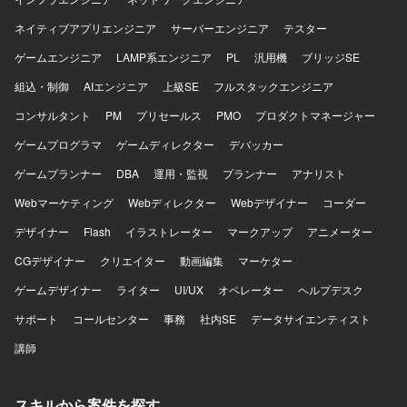
ネイティブアプリエンジニア
サーバーエンジニア
テスター
ゲームエンジニア
LAMP系エンジニア
PL
汎用機
ブリッジSE
組込・制御
AIエンジニア
上級SE
フルスタックエンジニア
コンサルタント
PM
プリセールス
PMO
プロダクトマネージャー
ゲームプログラマ
ゲームディレクター
デバッカー
ゲームプランナー
DBA
運用・監視
プランナー
アナリスト
Webマーケティング
Webディレクター
Webデザイナー
コーダー
デザイナー
Flash
イラストレーター
マークアップ
アニメーター
CGデザイナー
クリエイター
動画編集
マーケター
ゲームデザイナー
ライター
UI/UX
オペレーター
ヘルプデスク
サポート
コールセンター
事務
社内SE
データサイエンティスト
講師
スキルから案件を探す