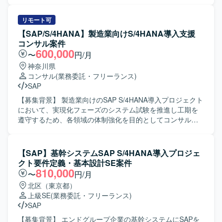
CO（管理会計）およびPP（生産管理）領域における
S/4HANA導入プロジェクトで、外部設計以降の各工程をご
担当いただきます。具体的には、標準機能およびアドオン
リモート可
機能に関する要件整理や外部設計、エラー発生時の原因分
【SAP/S/4HANA】製造業向けS/4HANA導入支援
析と修正方針の検討、ABAPアドオンのデバッグ結果を踏ま
コンサル案件
えた不具合判定などを行っていただきます。また、管理会
600,000
〜
円/月
計および生産管理に関する業務フロー理解をもとに、関連
神奈川県
トランザクションの確認や業務部門との認識合わせなども
コンサル
(業務委託・フリーランス)
行っていただきます。 【求める人物像】 自身のタスクに責
SAP
任感を持ち、主体的に業務を遂行できる方を求めていま
す。関係者とのコミュニケーションを円滑に行いながら、
【募集背景】 製造業向けのSAP S/4HANA導入プロジェクト
課題に対して前向きに取り組んでいただける方を歓迎いた
において、実現化フェーズのシステム試験を推進し工期を
します。 【ポジションの魅力】 大手電機メーカー向けの大
遵守するため、各領域の体制強化を目的としてコンサルタ
規模SAP導入案件に参画いただくことで、S/4HANA環境に
ントを募集しております。 【作業内容】 製造業向けのSAP
おけるCOおよびPP領域の知見を深めることができます。標
S/4HANA導入プロジェクトに参画し、Fit to Standard方針
準機能とアドオン機能の両面から要件整理や設計・検証に
のもとSAP標準機能を最大限活用した導入支援を行ってい
【SAP】基幹システムSAP S/4HANA導入プロジェ
携わることで、上流工程から一連のプロセスを経験できる
ただきます。現在の実現化フェーズにおいてSAP標準機能
クト要件定義・基本設計SE案件
点が魅力です。 【開発環境】 SAP S/4HANA環境上でのCO
のシステム試験を実施し、試験過程で発生した課題の検討
810,000
〜
円/月
およびPPモジュール、ABAPによるアドオン開発・デバッグ
および対応、追加アドオン実装に関する支援をご担当いた
北区（東京都）
を行う構成となっています。
だきます。プロジェクトシステム、販売管理、管理会計と
上級SE
(業務委託・フリーランス)
いった各領域のコンサルタントとして、担当領域の要件を
SAP
踏まえた設定や検証、ユーザー対応を行っていただきま
す。 【求める人物像】 SAP導入プロジェクトにおける豊富
【募集背景】 エンドグループ企業の基幹システムにSAPを