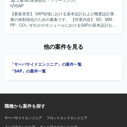
上級SE
(業務委託・フリーランス)
本番カットオーバーに向けた課題・追加要望対応および本
SAP
番カットオーバー後の追加要望対応フェーズにおける業務
を継続してご対応いただきます。 【求める人物像】 顧客と
【募集背景】 SAP領域における基本設計および概要設計業
直接会話しながら業務を進めることができ、報告・連絡・
務の体制強化のための募集です。 【作業内容】 SD、MM、
相談を適切に行っていただける方を求めております。 SAP
PP、COいずれかのモジュールにおけるSAPの基本設計およ
MMモジュールに関する未知の領域についても自ら調査し、
び概要設計を担当していただきます。関連チームとの調整
主体的にキャッチアップできる方を歓迎いたします。 業務
や設計内容の整理を行いながら、上流工程を中心にご対応
や課題の背景を理解しながら、関係者と協調して粘り強く
いただきます。 【求める人物像】 コミュニケーションが円
他の案件を見る
対応いただける方にご活躍いただきたいと考えておりま
滑で、関係者との調整や情報共有を主体的に行っていただ
す。 【ポジションの魅力】 大手産業機械メーカー向けの
ける方を求めています。チームワークを重視し、責任感を
SAP S/4HANA新規導入プロジェクトに参画し、本番カット
持って上流工程を推進できる方が望ましいです。 【ポジシ
「サーバサイドエンジニア」の案件一覧
オーバー前後の重要なフェーズに携わることができます。
ョンの魅力】 SAPの主要モジュールであるSD、MM、PP、
MM領域における業務知識とSAPのスキルを高めながら、顧
COのいずれかにおいて、上流工程に深く関与できる案件で
「SAP」の案件一覧
客折衝や課題対応など上流寄りの経験を積むことができま
す。複数モジュールにまたがる知見を活かしつつ、基本設
す。 本番後の追加要望対応フェーズを通じて、継続的な業
計・概要設計スキルを一層高めていただけます。 【開発環
務改善やシステム活用に関わる経験を得ることができま
境】 SAPを中心とした業務システム環境において、SD、
す。 【開発環境】 SAP S/4HANA（MMモジュール）、アド
MM、PP、CO各モジュールの基本設計および概要設計を実
オンプログラム（ABAP）を用いた環境での作業となりま
施します。
す。
職種から案件を探す
サーバサイドエンジニア
フロントエンドエンジニア
インフラエンジニア
ネットワークエンジニア