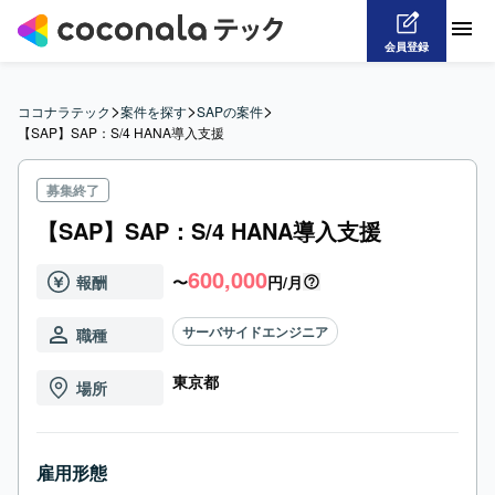
会員登録
>
>
>
ココナラテック
案件を探す
SAPの案件
【SAP】SAP：S/4 HANA導入支援
募集終了
【SAP】SAP：S/4 HANA導入支援
600,000
報酬
〜
円/月
サーバサイドエンジニア
職種
東京都
場所
雇用形態