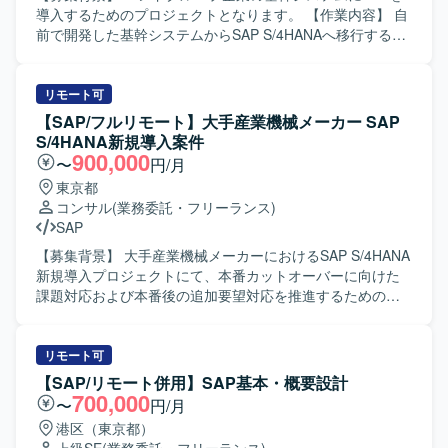
な経験を活かし、Fit to Standard方針を理解したうえで標準
導入するためのプロジェクトとなります。 【作業内容】 自
機能の活用を主体的に推進していただける方を求めており
前で開発した基幹システムからSAP S/4HANAへ移行するに
ます。システム試験で発生する課題に対して粘り強く検討
あたり、要件定義および基本設計をご担当いただきます。
し、関係者と協調しながら解決に導いていただける方が望
【求める人物像】 SAP業務に精通し、関係者とコミュニケ
ましいです。ユーザーとのコミュニケーションを円滑に行
ーションを取りながら主体的に要件整理と設計を進めてい
リモート可
い、教育や説明も丁寧に対応していただける方を歓迎いた
ただける方を求めております。 【ポジションの魅力】 基幹
【SAP/フルリモート】大手産業機械メーカー SAP
します。 【ポジションの魅力】 製造業向けの大規模なSAP
システム全体のSAP導入プロジェクトに上流工程から参画
S/4HANA新規導入案件
S/4HANA導入プロジェクトに参画し、PS、SD、COといっ
でき、販売管理や購買管理／在庫管理領域での業務知見と
900,000
〜
円/月
た基幹領域でFit to Standard方針の導入を経験していただけ
SAPスキルを高めていただけます。 【開発環境】 SAP
東京都
ます。実現化フェーズでのシステム試験や追加アドオン実
S/4HANAを中心とした基幹システム環境となります。
コンサル
(業務委託・フリーランス)
装を通じて、標準機能と業務要件のフィット＆ギャップを
SAP
深く理解しながら、上流から下流まで一貫した導入プロセ
スに関わることができます。 【開発環境】 SAP S/4HANA
【募集背景】 大手産業機械メーカーにおけるSAP S/4HANA
環境において、PS、SD、CO各モジュールを中心に標準機
新規導入プロジェクトにて、本番カットオーバーに向けた
能および追加アドオンを活用したシステム構築を行ってお
課題対応および本番後の追加要望対応を推進するための人
ります。
員を募集しております。 【作業内容】 SAP S/4HANA新規
導入案件（MM領域）において、顧客業務テストのQA対応
や課題対応の調査・機能検証を行っていただきます。 仕様
リモート可
変更内容を整理し、開発者への指示および受入テストを実
【SAP/リモート併用】SAP基本・概要設計
施していただきます。 データ移行関連作業を担当していた
700,000
〜
円/月
だきます。 上記作業を進めるうえでの顧客との打ち合わせ
港区（東京都）
に参加し、業務内容や課題の整理を行っていただきます。