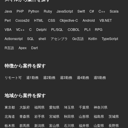
Java
PHP
Python
Ruby
JavaScript
Swift
C#
C++
Scala
Perl
Cocos2d
HTML
CSS
Objective-C
Android
VB.NET
VBA
VC++
C
Delphi
PL/SQL
COBOL
PL/I
RPG
Actionscript
SQL
shell
アセンブラ
Go言語
Kotlin
TypeScript
R言語
Apex
Dart
特徴から案件を探す
リモート可
週1勤務
週2勤務
週3勤務
週4勤務
週5勤務
地域から案件を探す
東京都
大阪府
福岡県
愛知県
埼玉県
千葉県
神奈川県
北海道
青森県
岩手県
宮城県
秋田県
山形県
福島県
茨城県
栃木県
群馬県
新潟県
富山県
石川県
福井県
山梨県
長野県