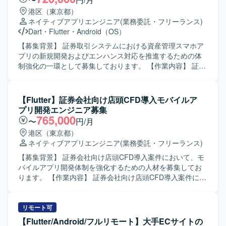
港区（東京都）
ネイティブアプリエンジニア
(業務委託・フリーランス)
Dart
・
Flutter
・
Android（OS）
【募集背景】 証券取引システムにおける資産管理スマホア
プリの新規開発およびエンハンス対応を推進するための体
制強化の一環として募集しております。 【作業内容】 証券
取引システム向け資産管理スマホアプリの新規開発および
機能追加開発をご担当いただきます。Flutter を用いたモバ
イルアプリ開発を中心に、Kotlin を用いたBFF周辺の開発に
【Flutter】証券会社向け店頭CFD導入モバイルア
も関わっていただく想定です。生成AIを活用した開発プロ
プリ開発エンジニア募集
セスを取り入れつつ、ビジネス側メンバーとコミュニケー
765,000
〜
円/月
ションを取りながら要件の整理や仕様調整、実装、レビュ
港区（東京都）
ーを行っていただきます。スクラムベースのアジャイル開
ネイティブアプリエンジニア
(業務委託・フリーランス)
発に参加し、定期的なリリースサイクルの中で設計から実
装、テスト、改善まで一連の工程に携わっていただきま
【募集背景】 証券会社向け店頭CFD導入案件において、モ
す。 【求める人物像】 チームメンバーやビジネス側と積極
バイルアプリ開発体制を強化するための人材を募集してお
的にコミュニケーションを取りながら、自ら課題を発見し
ります。 【作業内容】 証券会社向け店頭CFD導入案件にお
解決に向けて主体的に動ける方を求めております。新しい
いて、モバイルアプリ開発をご担当いただきます。Flutter
技術や開発手法への関心が高く、生成AIなどの新しい取り
を用いた機能実装や改修、コードレビュー、Git を用いたブ
組みにも前向きにチャレンジいただける方が望ましいで
ランチ運用など、一連の開発フローに沿って作業していた
リモート可
す。 【ポジションの魅力】 金融領域の証券取引システムに
だきます。チームメンバーとコミュニケーションを取りな
【Flutter/Android/フルリモート】大手ECサイトの