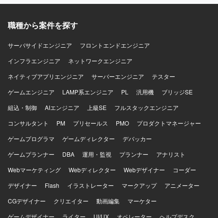
職種から案件を探す
サーバサイドエンジニア
フロントエンドエンジニア
インフラエンジニア
ネットワークエンジニア
ネイティブアプリエンジニア
サーバーエンジニア
テスター
ゲームエンジニア
LAMP系エンジニア
PL
汎用機
ブリッジSE
組込・制御
AIエンジニア
上級SE
フルスタックエンジニア
コンサルタント
PM
プリセールス
PMO
プロダクトマネージャー
ゲームプログラマ
ゲームディレクター
デバッカー
ゲームプランナー
DBA
運用・監視
プランナー
アナリスト
Webマーケティング
Webディレクター
Webデザイナー
コーダー
デザイナー
Flash
イラストレーター
マークアップ
アニメーター
CGデザイナー
クリエイター
動画編集
マーケター
ゲームデザイナー
ライター
UI/UX
オペレーター
ヘルプデスク