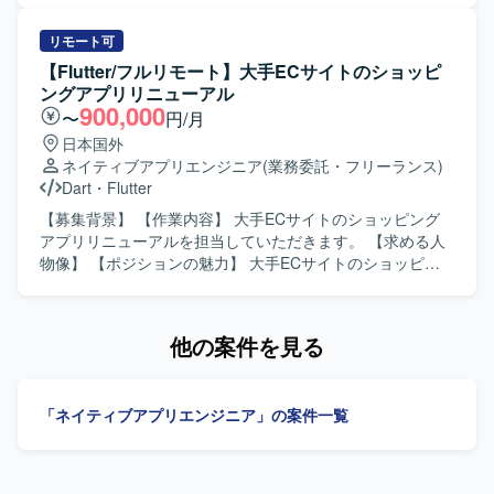
けアプリケーションの開発を行います。詳細設計から実
装、テストまで一連の工程をご担当いただきます。また、
リモート可
開発に関連する各種ドキュメントの作成も実施いただきま
【Flutter/フルリモート】大手ECサイトのショッピ
す。 【求める人物像】 モバイルアプリ開発において主体的
ングアプリリニューアル
に設計から実装、テストまで対応できる方を求めておりま
900,000
〜
円/月
す。関係者とコミュニケーションを取りながら、品質とユ
日本国外
ーザビリティを意識した開発ができる方を歓迎いたしま
ネイティブアプリエンジニア
(業務委託・フリーランス)
す。 【ポジションの魅力】 金融系ネットバンキングサービ
Dart
・
Flutter
スの開発に関わることで、大規模なユーザーを持つサービ
スのモバイルアプリ開発経験を積むことができます。
【募集背景】 【作業内容】 大手ECサイトのショッピング
iOS/Androidいずれかの専門性を活かしつつ、金融ドメイン
アプリリニューアルを担当していただきます。 【求める人
の知見も深めていただけます。 【開発環境】 iOS/Android
物像】 【ポジションの魅力】 大手ECサイトのショッピン
向けモバイルアプリ開発環境（Objective-C、Swiftを用いた
グアプリリニューアルに携わることができます。 【開発環
開発が想定されます）。
境】 Flutterを使用します。
他の案件を見る
「ネイティブアプリエンジニア」の案件一覧