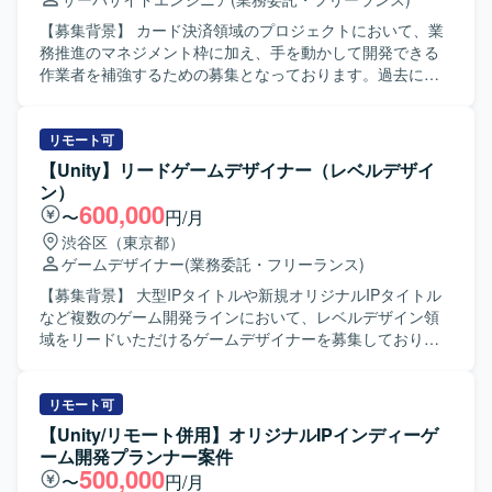
育てていく意識をお持ちの方が望ましいです。 【ポジショ
ンの魅力】 超大型IPの新規プロジェクトにおいて、マルチ
【募集背景】 カード決済領域のプロジェクトにおいて、業
プラットフォーム展開・3Dゲームタイトルのバックエンド
務推進のマネジメント枠に加え、手を動かして開発できる
開発に携わることができます。高トラフィックなゲームサ
作業者を補強するための募集となっております。過去に一
ービスの開発・運用に関わることで、スケーラビリティや
度募集が途切れましたが、先方より再提案の承諾をいただ
信頼性を意識した設計・実装の経験を積むことができま
き、改めて募集を行っております。 【作業内容】 金融・ク
す。 【開発環境】 インフラとして AWS / GCP などのパブ
レジットカードまわりの知見を活かしたアプリケーション
リモート可
リッククラウドを利用し、開発言語は Go を採用していま
開発を担当していただきます。要件整理から実装フェーズ
【Unity】リードゲームデザイナー（レベルデザイ
す。Claude Code、Codex、GitHub Copilot、Cursor などの
まで一連の開発工程を自走しながら推進していただき、カ
ン）
AI系ツールも活用しながら開発を進めていきます。
ード決済および周辺システム領域の機能拡張や改修などを
600,000
〜
円/月
行っていただきます。 【求める人物像】 金融・クレジット
渋谷区（東京都）
カード領域のドメイン知見をお持ちで、自ら主体的に開発
ゲームデザイナー
(業務委託・フリーランス)
を進められる方を求めております。マネジメントよりも実
装で価値発揮したい志向をお持ちの方や、周囲とコミュニ
【募集背景】 大型IPタイトルや新規オリジナルIPタイトル
ケーションを取りながら着実に開発を進められる方が望ま
など複数のゲーム開発ラインにおいて、レベルデザイン領
しいです。 【ポジションの魅力】 金融・クレジットカード
域をリードいただけるゲームデザイナーを募集しておりま
領域の業務知見を深めながら、アプリケーション開発の実
す。 【作業内容】 リードゲームデザイナー候補として、ゲ
装力を発揮できるポジションです。再提案が認められてい
ームシステムの仕様設計、イベント企画および運用、レベ
る温度感の高い案件であり、業務知見と開発スキルの両軸
ルデザインやパラメーターデザイン、多職種にまたがる開
リモート可
でキャリアを積むことができます。 【開発環境】 詳細な技
発業務の制作進行管理をご担当いただきます。ご希望に応
【Unity/リモート併用】オリジナルIPインディーゲ
術スタックは別途確認となりますが、金融・クレジットカ
じて、将来的に他セクションや新規タイトルを含めた他プ
ーム開発プランナー案件
ード領域のアプリケーション開発環境での作業を想定して
ロジェクトへの異動や、マネジメントへのミッション変更
500,000
〜
円/月
おります。