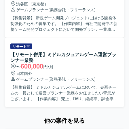
なども可能です。 【求める人物像】 ヒットさせるために何
渋谷区（東京都）
が必要かを徹底的に追求し、IP自体の価値最大化やファン
ゲームプランナー
(業務委託・フリーランス)
層拡大を意識してものづくりに取り組める方を求めていま
す。チームの枠を越えて主体的に意見を出し合い、自律的
【募集背景】 新規ゲーム開発プロジェクトにおける開発体
に価値創出を行うカルチャーに共感し、新たな挑戦を歓迎
制強化のための募集です。 【作業内容】 当社で開発中の新
しながら事業成長と個人の成長を相互に加速させていきた
規ゲーム開発プロジェクトにおいて開発プランナー業務を
い方にマッチします。個人としても積極的に情報発信を行
ご担当いただきます。ゲーム企画策定や仕様書作成、クリ
い、個と組織の相乗的な成長を志向される方を歓迎いたし
エイターとの連携、ストア対応等を行っていただきます。
ます。 【ポジションの魅力】 グローバル展開前提の大規模
小規模なチームでの開発となり、将来的に他セクションや
リモート可
IPゲーム開発を中核に、コンシューマーゲーム開発や新規
新規タイトルを含めた他プロジェクトへの異動や、マネジ
【リモート併用】ミドルカジュアルゲーム運営プラ
オリジナルIP創出、インディーゲーム開発まで、企画初期
メントへのミッション変更なども可能です。 【求める人物
ンナー業務
段階から運用・海外展開まで一気通貫で関われる多様なプ
像】 インディーゲームやアドベンチャーゲームへの強い興
600,000
〜
円/月
ロジェクトに携わることができます。長期的にトップクラ
味や知見をお持ちで、主体的に課題を発見し解決しながら
日本国外
スのヒットタイトルを創出するための大規模な開発体制や
業務を推進いただける方を求めています。チームでのもの
ゲームプランナー
(業務委託・フリーランス)
高度な運用ノウハウがあり、グループ横断での人材配置や
づくりを楽しみ、少数精鋭な環境で職能にこだわらず幅広
技術力の集約により、開発スピードと品質の両立を目指す
い業務に携わることにやりがいを感じていただける方を歓
【募集背景】 ミドルカジュアルゲームにおいて、参画チー
環境です。大きな裁量を持ちながら、長期的に活躍できる
迎いたします。 【ポジションの魅力】 オリジナルIPや有力
ムの一員として運営プランナー業務をお任せしたい背景が
環境づくりにも注力した組織で開発に取り組むことができ
IPによる大規模ゲーム開発からインディーゲーム開発ま
ございます。 【作業内容】 売上、DAU、継続率、課金率な
ます。 【開発環境】 クリエイティブのクオリティを高める
で、多様なプロジェクトに企画初期段階から運用・海外展
ど各種KPIの分析を行います。また、施策実施後の効果検証
ため、ご希望に応じて最適なゲーム開発環境に必要な機材
開まで一気通貫で関わることができます。IPの価値最大化
および課題の整理・改善提案を行います。分析結果に基づ
を手配するなど、クリエイター一人ひとりへの投資を行っ
を目指したものづくりを経験でき、国内最大級の開発体制
く運営施策や改善案の企画立案を担当します。週次・月次
他の案件を見る
ております。勉強会参加にかかる費用やR&Dなどの技術投
と高度な運用ノウハウを生かした長期的なヒットタイトル
の売上予測および着地見込み資料を作成します。クライア
資も含め、開発環境の整備に注力しています。社員食堂や
創出に携わることができます。自律的に価値創出を行うカ
ント向けレポートおよび提案資料の作成を行います。クラ