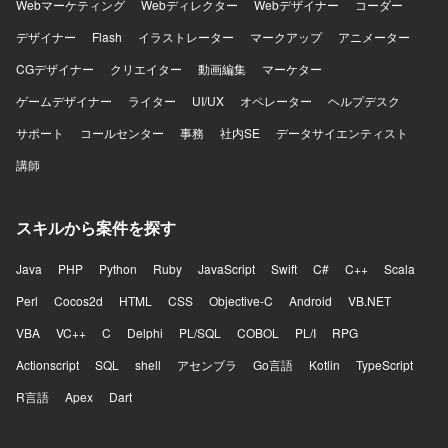
Webマーケティング
Webディレクター
Webデザイナー
コーダー
デザイナー
Flash
イラストレーター
マークアップ
アニメーター
CGデザイナー
クリエイター
動画編集
マーケター
ゲームデザイナー
ライター
UI/UX
オペレーター
ヘルプデスク
サポート
コールセンター
事務
社内SE
データサイエンティスト
講師
スキルから案件を探す
Java
PHP
Python
Ruby
JavaScript
Swift
C#
C++
Scala
Perl
Cocos2d
HTML
CSS
Objective-C
Android
VB.NET
VBA
VC++
C
Delphi
PL/SQL
COBOL
PL/I
RPG
Actionscript
SQL
shell
アセンブラ
Go言語
Kotlin
TypeScript
R言語
Apex
Dart