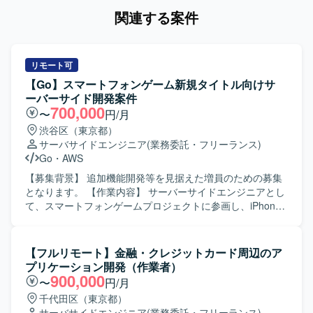
関連する案件
リモート可
【Go】スマートフォンゲーム新規タイトル向けサ
ーバーサイド開発案件
700,000
〜
円/月
渋谷区（東京都）
サーバサイドエンジニア
(業務委託・フリーランス)
Go
・
AWS
【募集背景】 追加機能開発等を見据えた増員のための募集
となります。 【作業内容】 サーバーサイドエンジニアとし
て、スマートフォンゲームプロジェクトに参画し、iPhone /
Android / PC プラットフォーム向けゲームのバックエンド
全般の開発・運用・管理業務を行っていただきます。新規
タイトルのバックエンド領域において、機能追加や改善対
【フルリモート】金融・クレジットカード周辺のア
応、運用上の各種対応などを担当していただきます。 【求
プリケーション開発（作業者）
める人物像】 新しい技術やツールに積極的に触れ、自発的
900,000
〜
円/月
にキャッチアップしていく姿勢をお持ちの方を求めていま
千代田区（東京都）
す。また、他職種とも連携しながら、チームでサービスを
サーバサイドエンジニア
(業務委託・フリーランス)