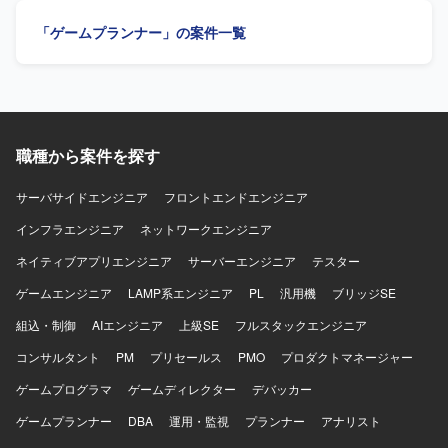
カフェ、リラクゼーションスペースなどを備えたオフィス
ルチャーの中で、大きな裁量を持って挑戦できる環境で
イアントとの折衝、要件整理・調整を行い、一連の運営業
環境に加え、プロジェクトごとのマイルストンに応じた有
「ゲームプランナー」の案件一覧
す。 【開発環境】 ゲーム開発に最適な機材を含む環境が整
務を主体的に推進していただきます。 【求める人物像】 ク
給奨励日や、目標達成度に応じた社員旅行などリフレッシ
備されており、ご希望に応じて必要な機材や勉強会参加、
ライアントの要望を整理し提案・説明できる方を求めてい
ュを兼ねた制度も用意されています。
R&D等の技術投資が行われます。快適なオフィス環境やリ
ます。社内外の関係者と円滑にコミュニケーションをとれ
ラクゼーションスペースなども備えた開発環境となってお
る方を歓迎いたします。能動的に動き、数値を基に課題を
ります。
特定し、改善案を立案できる方を求めています。 【ポジシ
ョンの魅力】 ミドルカジュアルゲームの運営において、KPI
職種から案件を探す
分析から施策立案、クライアントへの提案まで一連のプロ
セスに主体的に関わることができます。データドリブンな
運営に携わりながら、運営ディレクターやリードプランナ
サーバサイドエンジニア
フロントエンドエンジニア
ーとしてのキャリア形成にもつなげていただけます。 【開
インフラエンジニア
ネットワークエンジニア
発環境】 ミドルカジュアルゲームの運営プロジェクトにお
いて、各種KPIデータを活用した分析および資料作成を行う
ネイティブアプリエンジニア
サーバーエンジニア
テスター
環境で業務を進めていただきます。
ゲームエンジニア
LAMP系エンジニア
PL
汎用機
ブリッジSE
組込・制御
AIエンジニア
上級SE
フルスタックエンジニア
コンサルタント
PM
プリセールス
PMO
プロダクトマネージャー
ゲームプログラマ
ゲームディレクター
デバッカー
ゲームプランナー
DBA
運用・監視
プランナー
アナリスト