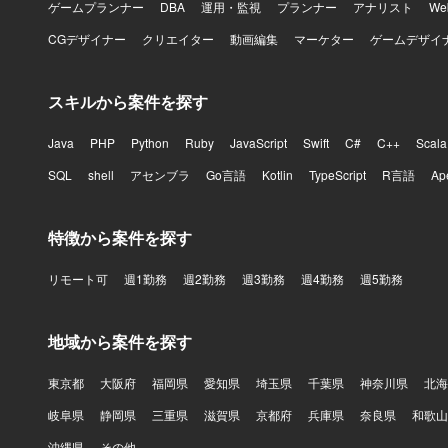
ゲームプランナー
DBA
運用・監視
プランナー
アナリスト
W
CGデザイナー
クリエイター
動画編集
マーケター
ゲームデザイ
スキルから案件を探す
Java
PHP
Python
Ruby
JavaScript
Swift
C#
C++
Scala
SQL
shell
アセンブラ
Go言語
Kotlin
TypeScript
R言語
Ap
特徴から案件を探す
リモート可
週1勤務
週2勤務
週3勤務
週4勤務
週5勤務
地域から案件を探す
東京都
大阪府
福岡県
愛知県
埼玉県
千葉県
神奈川県
北海
岐阜県
静岡県
三重県
滋賀県
京都府
兵庫県
奈良県
和歌山
沖縄県
その他