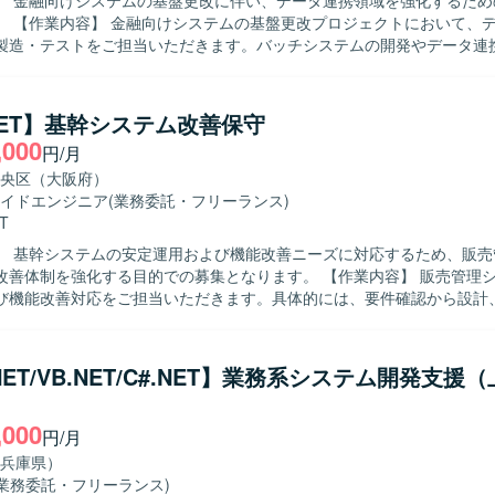
】 金融向けシステムの基盤更改に伴い、データ連携領域を強化するため
データ連携処
製造・テストをご担当いただきます。バッチシステムの開発やデータ連
の改善および検証などを行っていただきます。 【求める人物像】 データ連携
理に主体的に取り組み、関係者とのコミュニケーションを取りながら粘
ています。 【ポジションの魅力】 金融系システムの基盤更改に携
.NET】基幹システム改善保守
、大規模なデータ連携処理の設計・開発経験を積むことができ、SQLおよ
,000
円/月
 【開発環境】 SQLおよびETLツール（Data Stage、
ider）を用いたデータ連携・バッチ処理の開発環境となります。
央区（大阪府）
イドエンジニア
(業務委託・フリーランス)
T
】 基幹システムの安定運用および機能改善ニーズに対応するため、販売
を強化する目的での募集となります。 【作業内容】 販売管理システムの保
び機能改善対応をご担当いただきます。具体的には、要件確認から設計
ースまで一連の工程をお任せいたします。既存機能の改修や不具合対応
追加なども行っていただきます。 【求める人物像】 システムの現状を理解
関係者と円滑にコミュニケーションを取り、自発的に改善提案や課題解
NET/VB.NET/C#.NET】業務系システム開発支援
ける方を求めております。既存システムの保守・改善業務に対して粘り
ポジションの魅力】 基幹となる販売管理システムに長期的に
,000
で、業務知識と技術スキルの両面を深めていただけます。要件確認から
円/月
携わることができるため、上流から下流までの経験を積むことができます。 
兵庫県）
（.NET）、VB.NETなどのオープン系言語を用いた販売管理システムの
(業務委託・フリーランス)