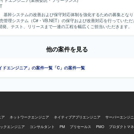
イドエンジニア
(業務委託・フリーランス)
T
】 基幹システムの改善および保守対応体制を強化するための募集となります
販売管理システム（C#・VB.NET）の保守および改善対応を行っていた
発、テスト、リリースまで一連の工程を幅広くご担当いただきます。 【求める人
動的かつ主体的に行動できる方を求めています。前向きで柔軟な思考を持
 【ポジションの魅力】 基幹系販売管理システムの保守・改善
業務知識と開発スキルを一体的に高めていくことができます。上流から
他の案件を見る
関われるため、システム全体の流れを把握しながらスキルアップしてい
イドエンジニア」の案件一覧
「C」の案件一覧
ニア
ネットワークエンジニア
ネイティブアプリエンジニア
サーバーエンジニ
ックエンジニア
コンサルタント
PM
プリセールス
PMO
プロダクトマネ