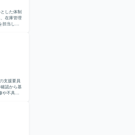
心とした体制
を担当して
ら、品質を
す。複数シ
【ポジ
ができ、上
ただけます。
ることがで
の支援要員
修や不具合
識と開発ス