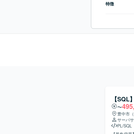
特徴
【SQL
495
〜
豊中市（
サーバサ
PL/SQL