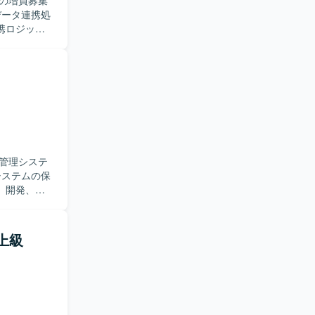
の増員募集
携ロジック
り強く業務
びETLツー
管理システ
、開発、テ
に加え、業
決に取り組
（上級
強く取り組
リリースま
【開発
開発・保守環