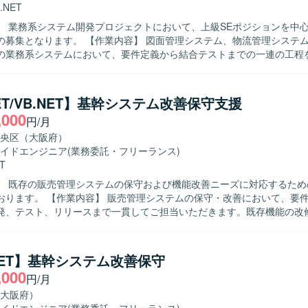
す。
.NET
】 業務系システム開発プロジェクトにおいて、上級SEポジションを中
作業内容】 図面管理システム、物流管理システム、在庫管理
の業務系システムにおいて、要件定義から結合テストまでの一連の工程
す。既存システムの機能追加や改修、新規機能の設計・実装を行いなが
だきます。 【求める人物像】 お客様や上位SE、PGと円滑なコミ
ョンを取りながら、主体的に業務を推進していただける方を求めていま
NET/VB.NET】基幹システム改善保守支援
断した業務理解を行い、状況に応じて柔軟に立ち回れる方が望ましいです。 
,000
円/月
力】 要件定義から結合テストまで上流から下流まで一貫して関わること
てPL経験を活かしながら業務系システム開発のスキルをさらに高めてい
央区（大阪府）
領域のシステムに携わることで、ドメイン知識や設計力を広く身につけ
イドエンジニア
(業務委託・フリーランス)
T
た業務系システム開発環境となります。
】 既存の販売管理システムの保守および機能改善ニーズに対応するため
ステムの保守・改善において、要件確認から基
発、テスト、リリースまで一貫してご担当いただきます。既存機能の改
どを行っていただきます。 【求める人物像】 主体的に業務を推進し、前
きる方を求めております。 【ポジションの魅力】 上流工程からリリース
工程に携わることができ、基幹系システムの保守・改善を通じて業務知
.NET】基幹システム改善保守
 【開発環境】 C#.NET、VB.NETを用いた販売管理システム
,000
円/月
守環境となります。
大阪府）