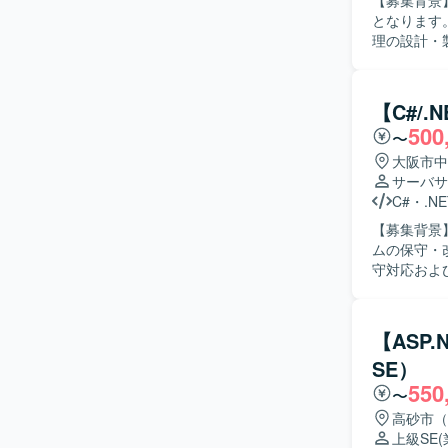
【募集背景
となります。 【作業内容】 金融向けシステムの基盤更改プロジェクトにおいて、
理の設計・
の実装、既存処理
やバッチ処
を進めていただける方を求め
【C#/
わることで
500
〜
ルのスキルを高めていただけます。
DataSp
大阪市中
サーバサ
C#
・
.NE
【募集背景
ムの保守・改善体制
守対応およ
スト、リリ
務要望に基づく機能
しながら、
【ASP.
んでいただ
SE）
める方にマッチする環境です。 【
550
関わること
〜
で一貫して
高砂市（
環境】 C#
上級SE