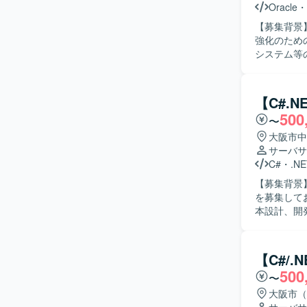
境となりま
Oracle
・
【募集背景
強化のための募集となります。 【
システム等
いただきま
意識した開発を推進していた
ュニケーシ
【C#.
ステムを横
500
〜
ションの魅
級SEとし
大阪市中
複数の業務
サーバサ
きます。 【開発環境】 ASP.NET、VB.NET、C#.NET、PL/SQL、RDB（SQLServer、Oracle）
C#
・
.NE
などを用い
【募集背景
を募集しております。 【作業内容】 販売管理シ
本設計、開
対応、新規機能追加な
向きかつ柔軟に対応で
まで一連の
【C#/
キルの双方を高めていただけます。
500
〜
の開発・保
大阪市（