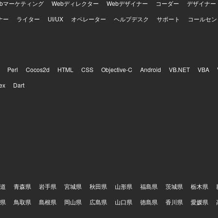
ebマーケティング
Webディレクター
Webデザイナー
コーダー
デザイナー
ナー
ライター
UI/UX
オペレーター
ヘルプデスク
サポート
コールセン
Perl
Cocos2d
HTML
CSS
Objective-C
Android
VB.NET
VBA
ex
Dart
道
青森県
岩手県
宮城県
秋田県
山形県
福島県
茨城県
栃木県
県
鳥取県
島根県
岡山県
広島県
山口県
徳島県
香川県
愛媛県