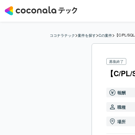
>
>
>
【C/PL/
ココナラテック
案件を探す
Cの案件
募集終了
【C/P
報酬
職種
場所