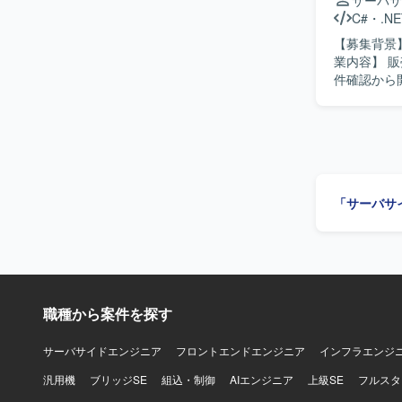
サーバサ
C#
・
.NE
【募集背景
業内容】 
件確認から開
物像】 能
応じて自ら考えて動ける方です。
を通じて、
で一貫して
す。 【開発環境】 C#.NET、VB.NET を用いた販売管理システムの開発・保守環境となりま
す。
「サーバサ
職種から案件を探す
サーバサイドエンジニア
フロントエンドエンジニア
インフラエンジ
汎用機
ブリッジSE
組込・制御
AIエンジニア
上級SE
フルスタ