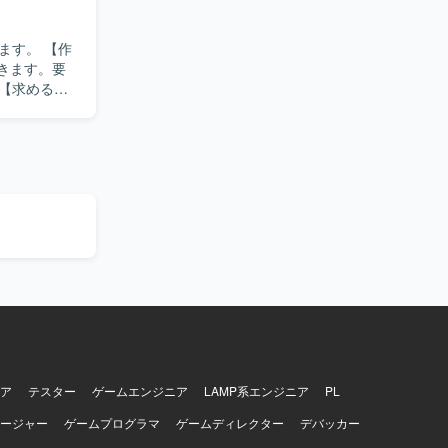
。 【作
だきます。要
ち、状況に
リリースま
ただけま
ア
テスター
ゲームエンジニア
LAMP系エンジニア
PL
ージャー
ゲームプログラマ
ゲームディレクター
デバッカー