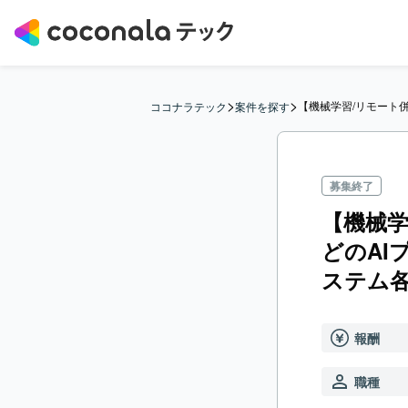
>
>
【機械学習/リモート併
ココナラテック
案件を探す
募集終了
【機械学
どのAI
ステム
報酬
職種