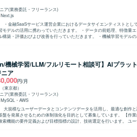
ジニア
(業務委託・フリーランス)
・
Next.js
】 ・金融SaaSサービス運営企業におけるデータサイエンティストとし
習モデルの活用に携わっていただきます。 ・データの前処理、特徴量エ
ル構築・評価おびよび改善を行っていただきます。 ・機械学習モデルの
を行っていただきます。 ・プロダクト内および社内へのAI導入を行って
ghtGBM、pandas、numpy etc. ・クラウドプラットフォーム：Google Cloud
igQuery ・アプリケーション：Next.js、FastAPI ・構成管理ツール：
hon/機械学習/LLM/フルリモート相談可】AIプラッ
rm、Cloud Build ・データモデリング：Dataform ・データビジュアライ
ジニア
Redash ・その他：Docker、GitHub、Slack、Github Copilot etc.
80,000
円/月
（東京都）
ジニア
(業務委託・フリーランス)
・
MySQL
・
AWS
】 大規模なユーザーデータとコンテンツデータを活用し、最適な創作と
盤を発展させるための体制強化を目的として募集しています。 【作業内容】 おす
検索機能の要件定義および目標指標の設計、技術選定を行います。 ユー
テンツの特徴量を抽出するデータ処理基盤を設計・運用します。 LLM
コンテンツ理解および検索の基盤を設計・運用します。 推論パイプライ