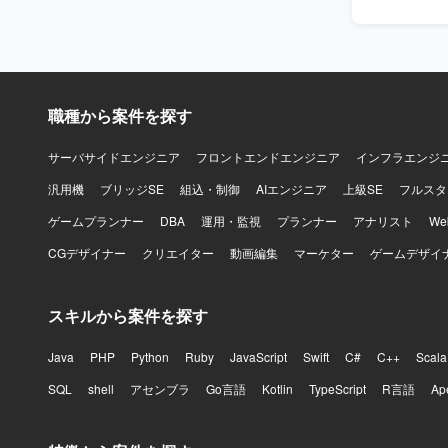
方を想定しています。 【ポジションの魅力】 ス
自らのアイ
ネス」を横
ことができます。 【開発環境】 Pythonを用いた機械学習・
定していま
職種から案件を探す
LLM関連
サーバサイドエンジニア
フロントエンドエンジニア
インフラエンジ
汎用機
ブリッジSE
組込・制御
AIエンジニア
上級SE
フルスタ
ゲームプランナー
DBA
運用・監視
プランナー
アナリスト
W
CGデザイナー
クリエイター
動画編集
マーケター
ゲームデザイ
スキルから案件を探す
Java
PHP
Python
Ruby
JavaScript
Swift
C#
C++
Scala
SQL
shell
アセンブラ
Go言語
Kotlin
TypeScript
R言語
Ap