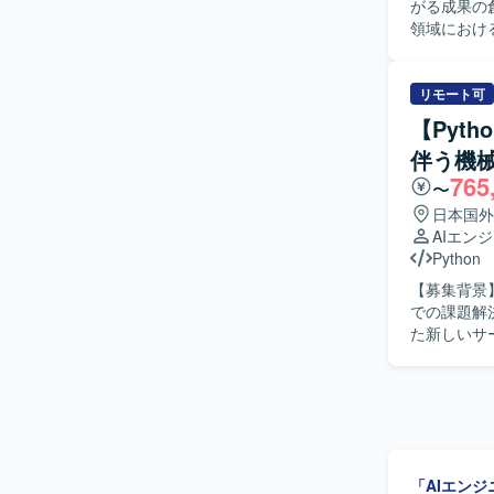
がる成果の創出を
したクラウ
す。
領域におけ
会があり、
機を用いた実
【開発環境】
シミュレー
を想定して
ラウド環境を活
リモート可
ィクス技術
【Pyt
発表やレポーティング
伴う機
習分野の最
765
めておりま
〜
粘り強く取り組める方が望ま
日本国外
ボティクス
AIエン
携わること
Python
業創出につなげる経験を積
【募集背景
ボット制御
での課題解
ります。
た新しいサー
容】 AI
善へつなげ
ル活用） 
セスと連携
ル改善提案 【求める人物像】 技術とコミュニケーションのバランスが取れており、論理的思考
力を持って
「AIエン
ーと円滑に