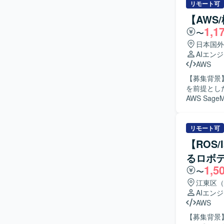
機械学習モデ
リモート可
します。 
【AWS
テンツ分類
1,1
〜
す。 信頼
開発します
日本国外
新規事業におけ
AIエン
ッション・
AWS
新しい技術
【募集背景
す。 環境
を前提とした
視し、デー
AWS Sa
雑なビジネ
習パイプラ
ます。 生
たアーキテ
求めています。 【ポジションの魅力】 多様なコンテンツとコミュニ
視、ログ収
リモート可
なデータを
テナ等を活
【ROS
ンツプラッ
当いただき
用する実践
るロボ
を推進していただきます。 【求める人物
も奨励され
1,5
ム全体の設
〜
習基盤構築の中核と
インフラ、
江東区（
は主にPyt
現方式の検
AIエン
テム間通信にはP
ィを意識して設計できる
AWS
し、Pyth
とどまらず
基盤としては
【募集背景
を含めたML
を行います。