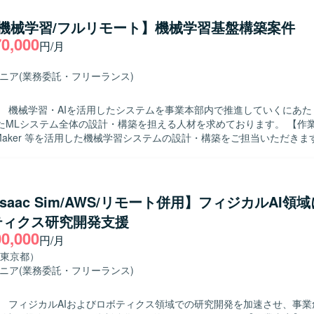
ルの開発および運用体制（LLMOps / MLOps）の仕組みを設計し、
ユーザー行動とコンテンツ情報に基づく推薦エンジンの開発・改善を行い
/機械学習/フルリモート】機械学習基盤構築案件
の仕組みと記事評価機能の開発・改善を行い、その運用をチームとして
70,000
円/月
性・安全性向上のため、悪意ある行動を検知しLLMで判定するフィルタ
。 既存の機械学習基盤を最新技術に更新し、性能およびコストの改善を
る検索・おすすめ機能の企画・開発・改善に携わります。 【求める人物像】 ミ
ジニア
(業務委託・フリーランス)
ビジョン・バリューに共感し、その実現に主体的に取り組める方を求め
への感度が高く、プロダクト品質向上にこだわりを持って取り組める方
】 機械学習・AIを活用したシステムを事業本部内で推進していくにあた
変化に柔軟に対応し、建設的な議論を推進できる方を求めています。 計
MLシステム全体の設計・構築を担える人材を求めております。 【作業内容】
タドリブンに意思決定できる方に適したポジションです。 技術以外の要
geMaker 等を活用した機械学習システムの設計・構築をご担当いただきま
ス課題に対して前向きに取り組み、解決を楽しめるマインドをお持ちの
インの構築や、API、バッチ処理、データ基盤、ストレージ、監視など
成AIの最新技術を積極的に取り込み、基盤の継続的な改善に強い興味をお
クチャ設計を行っていただきます。 本番運用を想定したモデル管理、デ
ティから生まれるユニーク
集、障害対応、性能改善までを一貫して対応していただきます。 CI/CD、
扱いながら開発に携わることができます。 国内でも有数のデータ規模を
用した開発・運用基盤の整備や、AWS環境における権限・セキュリティ
/Isaac Sim/AWS/リモート併用】フィジカルAI領
トフォームで、推薦・検索基盤の運用経験を積むことができます。 LL
ます。 要件整理、アーキテクチャ設計、実装、テスト、運用設計までの
的な知見を蓄積できる環境です。 最新のAI技術を積極的に取り入れ、対
ティクス研究開発支援
像】 モデル開発だけでなく、実運用を見据えたシステ
る文化があります。 技術選定やロードマップ策定に大きな裁量を持ち、A
00,000
計・構築ができる方を求めております。 機械学習、クラウド、アプリケ
円/月
して活躍できるポジションです。 【開発環境】 機械学習システムの開発に
運用を横断的に理解し、要件が固まりきっていない状況でも技術的な論
東京都）
honを使用し、Databricks上で動作することを前提にライブラリを選定し
討を主体的に進められる方が望ましいです。 長期的な保守性、拡張性、
ジニア
(業務委託・フリーランス)
rotocol Bufferを利用します。 開発にはJupyter Notebook on Datab
方を歓迎いたします。 【ポジションの魅力】 機械学習モデルの構築に
onプロジェクトのパッケージングにはrye（uv backend）を利用します。
、データ前処理から学習、評価、推論、再学習、モデル管理、監視、障
SnowflakeおよびDatabricksのSparkを使用し、大規模データの処理
】 フィジカルAIおよびロボティクス領域での研究開発を加速させ、事業
システム全体の設計・構築に携わることができます。 AWS SageMake
 マネージドクラウドサービスとしてDatabricks on AWSおよびQdran