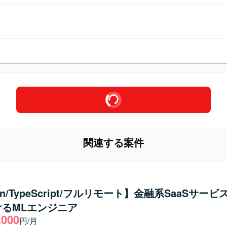
関連する案件
on/TypeScript/フルリモート】金融系SaaSサー
けるMLエンジニア
,000
円/月