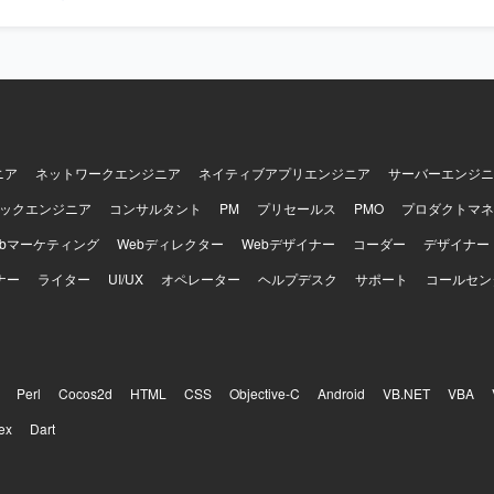
タートアップらしいスピード感のある環境で、
デアを形にしながらサービスの進化に直接貢献できるポジションです。
断するキャリアを築くことができ、LLMや生成AIを活用した先端領域で
生成AIモデル開発環境での業務を想
す。クラウド環境や各種ライブラリ・フレームワークを活用しながら、N
の開発を行っていただきます。
ニア
ネットワークエンジニア
ネイティブアプリエンジニア
サーバーエンジニ
ックエンジニア
コンサルタント
PM
プリセールス
PMO
プロダクトマネ
ebマーケティング
Webディレクター
Webデザイナー
コーダー
デザイナー
ナー
ライター
UI/UX
オペレーター
ヘルプデスク
サポート
コールセン
Perl
Cocos2d
HTML
CSS
Objective-C
Android
VB.NET
VBA
ex
Dart