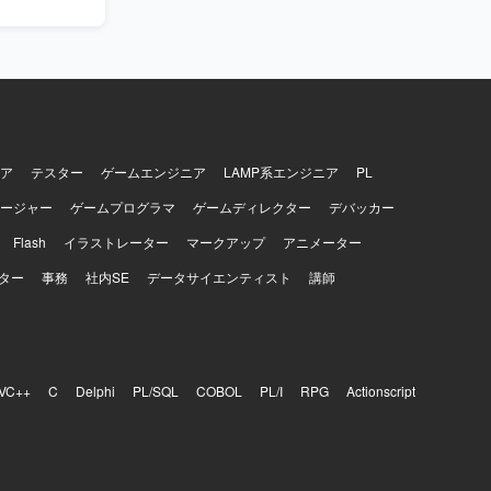
「技術×ビジ
経験を積む
LPおよび
ア
テスター
ゲームエンジニア
LAMP系エンジニア
PL
ージャー
ゲームプログラマ
ゲームディレクター
デバッカー
Flash
イラストレーター
マークアップ
アニメーター
ター
事務
社内SE
データサイエンティスト
講師
VC++
C
Delphi
PL/SQL
COBOL
PL/I
RPG
Actionscript