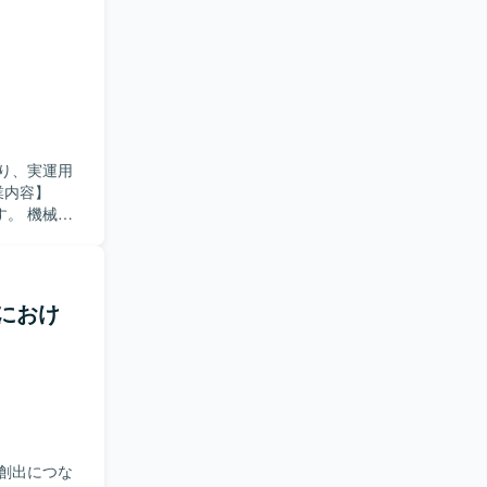
継続的に改善
ます。 コン
支援しま
リング機能を
図ります。
ています。
を歓迎しま
り、実運用
測と実験を重
素も含む複
す。 機械学
方を歓迎し
を組み合わせ
持ちの方を
プロイ、監
IaC、コン
持つコンテ
設計もご担
域におけ
Mを推薦に活
一連の工程
外的な発信
I・機械学
ーション、
点整理や実
ます。 シス
セキュリテ
ricksを利用
 データ処理
害対応まで
・学習・推論
創出につな
r をはじめと
tを利用しま