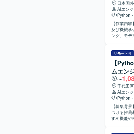
日本国外
AIエン
Python
【作業内容
及び機械学
ング、モデ
ンス最適化
す。 【開発環境】 ・開発言語：Python、Typescript ・機械学習・統計モデリング：scikit-
learn、Li
リモート可
・分析基盤：B
【Pyt
Terrafo
ムエン
Metabase/
1,0
〜
千代田区
AIエン
Python
【募集背景
つける推薦基
すめ機能や
ログやコン
術を用いて