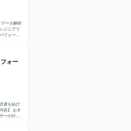
てデータ解析
ンジニアリ
パフォーマ
いただきま
 Platform
トフォー
ゼーション：
読者を結び
ザーの行動
や埋め込み技
ンやLLM・