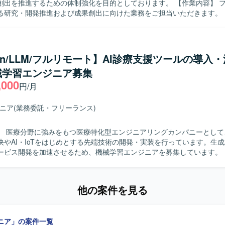
推進するための体制強化を目的としております。 【作業内容】 フィジカルAI
ドサービスやマイクロサービスを組み合わせた先進的なアーキテクチャ
る研究・開発推進および成果創出に向けた業務をご担当いただきます。 
MLOps やインフラ、セキュリティを含めた横断的なスキルを高めてい
験・検証・動作確認を行い、ROSおよびIsaac Simを活用したロボッ
 AWS 環境（AWS SageMaker 等）を活用した機械学習システムおよび
ション開発を実施いたします。 模倣学習を用いたAIモデルの開発・改善
おります。
用したVLA（Vision-Language-Action）開発を行っていただきます
の事業創出に向けた技術支援、技術ナレッジの整理および技術者育成・
hon/LLM/フルリモート】AI診療支援ツールの導入
なども担当いただきます。 【求める人物像】 ロボティクスおよび機械学
械学習エンジニア募集
新技術に関心を持ち、自ら情報収集しながら主体的に研究開発を推進で
,000
す。 チームメンバーと連携しながら、仮説検証を繰り返し行い、成果創
円/月
しいです。 【ポジションの魅力】 最先端のフィジカルAIおよびロ
技術に関わりながら、実ロボットおよびシミュレーション環境を用いた
ジニア
(業務委託・フリーランス)
ができます。 VLAや模倣学習、強化学習といった先端技術を活用し、研
むことができます。 【開発環境】 ROSおよびIsaac Simを用いたロ
】 医療分野に強みをもつ医療特化型エンジニアリングカンパニーとして
・シミュレーション環境と、AWSクラウド環境を組み合わせた開発体制
決やAI・IoTをはじめとする先端技術の開発・実装を行っています。生成
ビス開発を加速させるため、機械学習エンジニアを募集しています。 【作業内
診療支援ツールの導入・活用を支援しつつ、顧客からのフィードバックをプ
ていただきます。 ・機械学習モデルの開発・運用（NLP、生成AIを中
・プロンプト設計・チューニングを含むプロンプトエンジニア業務 ・カ
他の案件を見る
した要件整理および技術サポート ・プロダクト改善のためのデータ解析
問題の根本原因を追求できる方を求めています。医療機関のスタッフや
ジニア」の案件一覧
コミュニケーションを取りながら、顧客の現場に寄り添い主体的に対応