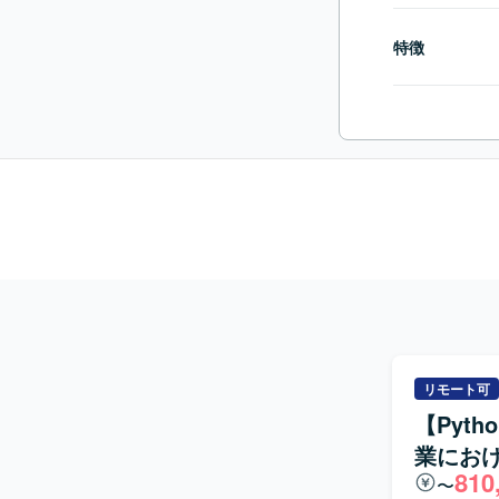
特徴
リモート可
【Pyth
業にお
810
〜