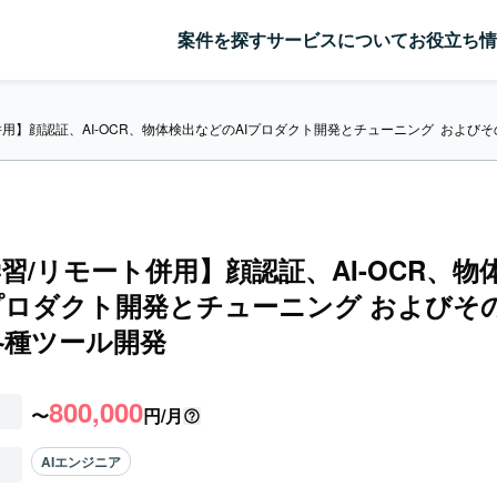
案件を探す
サービスについて
お役立ち情
用】顔認証、AI-OCR、物体検出などのAIプロダクト開発とチューニング  およ
習/リモート併用】顔認証、AI-OCR、物
プロダクト開発とチューニング およびそ
各種ツール開発
800,000
〜
円/月
AIエンジニア