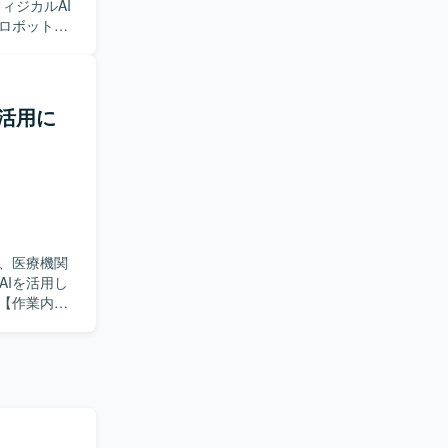
に関わる機
ロボット実
ただけます。
ト制御および
MLOps基盤
や、AWSク
。 AI／ロボテ
展開、成果
・活用に
きる方を求
出に向けて
研究開発に
究成果を事
、医療機関
となってお
AIを活用し
ロダクト改
心としたモデ
スタマーサク
およびモデ
社内メンバ
いただける