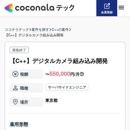
会員登録
>
>
>
ココナラテック
案件を探す
C++の案件
【C++】デジタルカメラ組み込み開発
募集終了
【C++】デジタルカメラ組み込み開発
550,000
報酬
〜
円/月
サーバサイドエンジニア
職種
東京都
場所
雇用形態