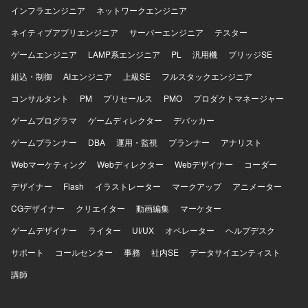
す。UMLドキュメント作成ツールとしてAstahを利用する場
インフラエンジニア
ネットワークエンジニア
合があります。
ネイティブアプリエンジニア
サーバーエンジニア
テスター
ゲームエンジニア
LAMP系エンジニア
PL
汎用機
ブリッジSE
組込・制御
AIエンジニア
上級SE
フルスタックエンジニア
コンサルタント
PM
プリセールス
PMO
プロダクトマネージャー
ゲームプログラマ
ゲームディレクター
デバッカー
ゲームプランナー
DBA
運用・監視
プランナー
アナリスト
Webマーケティング
Webディレクター
Webデザイナー
コーダー
デザイナー
Flash
イラストレーター
マークアップ
アニメーター
CGデザイナー
クリエイター
動画編集
マーケター
ゲームデザイナー
ライター
UI/UX
オペレーター
ヘルプデスク
サポート
コールセンター
事務
社内SE
データサイエンティスト
講師