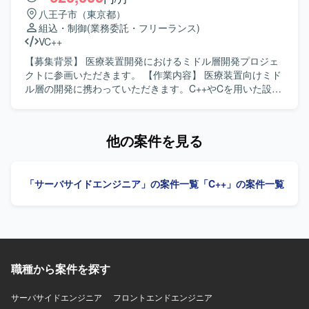
す。基本設計、詳細設計、プログラミング、結合テスト、
八王子市（東京都）
総合テストまで一貫してご対応いただきます。 【求める人
組込・制御
(業務委託・フリーランス)
物像】 能動的に作業を進めることができ、長期的に継続し
VC++
て取り組んでいただける方を求めております。日本語で技
術的なコミュニケーションが円滑に行え、仕様書を正確に
【募集背景】 医療装置開発におけるミドル層開発プロジェ
理解できる方を歓迎いたします。 【ポジションの魅力】 カ
クトに参画いただきます。 【作業内容】 医療装置向けミド
メラ制御におけるコアとなるミドルウェア開発に携わるこ
ル層の開発に携わっていただきます。C++やCを用いた設計
とができ、イメージャーやレンズ制御など複数の機能と連
および実装、結合試験までの一連の開発工程を担当してい
携しながら高精度な画像処理制御を経験することができま
ただきます。作業内容の把握や検討、関係者との調整を行
す。長期的なプロジェクトの中で、組込C++開発スキルやリ
いながら、開発を実施・推進していただきます。UMLを用
他の案件を見る
アルタイム制御に関する知見を深めていただけます。 【開
いた設計やドキュメント作成にも取り組んでいただきま
発環境】 OSはLinux環境となり、組込C++を用いたカメラ
す。 【求める人物像】 コミュニケーションスキルが高く、
制御ミドルウェアの開発を行います。
周囲と連携しながら主体的に作業内容を把握し、検討や調
「サーバサイドエンジニア」の案件一覧
「C++」の案件一覧
整を行いつつ推進していける方を求めています。オブジェ
クト指向を理解し、設計意図を踏まえて開発を進められる
方が望ましいです。 【ポジションの魅力】 医療装置開発と
いう社会的意義の高いプロジェクトにおいて、ミドル層開
発の上流から試験まで一貫して携わることができます。
C++による開発経験やUML設計、GoogleTestやAstahなどの
職種から案件を探す
ツール利用経験を活かしながら、長期的にスキルアップで
きる環境です。 【開発環境】 開発環境はWindows、実機環
境はμITRONとなります。主な使用言語はC++およびCで
サーバサイドエンジニア
フロントエンドエンジニア