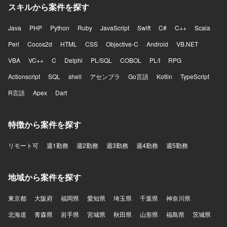
スキルから案件を探す
Java
PHP
Python
Ruby
JavaScript
Swift
C#
C++
Scala
Perl
Cocos2d
HTML
CSS
Objective-C
Android
VB.NET
VBA
VC++
C
Delphi
PL/SQL
COBOL
PL/I
RPG
Actionscript
SQL
shell
アセンブラ
Go言語
Kotlin
TypeScript
R言語
Apex
Dart
特徴から案件を探す
リモート可
週1勤務
週2勤務
週3勤務
週4勤務
週5勤務
地域から案件を探す
東京都
大阪府
福岡県
愛知県
埼玉県
千葉県
神奈川県
北海道
青森県
岩手県
宮城県
秋田県
山形県
福島県
茨城県