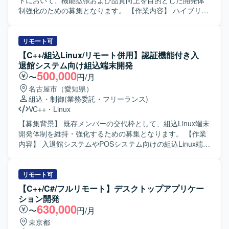
トにおいて、機能拡張および品質向上を目的とした開発体
制強化のための募集となります。 【作業内容】 ハイブリッ
ド4輪自動車向けメーターECUおよびデジタルコックピット
の組込みソフトウェア開発を行っていただきます。 次世代
デジタルコックピットのHMI領域において、TFT液晶画面へ
リモート可
のメーター類のグラフィック表示制御、ナビ連携による簡
【C++/組込Linux/リモート併用】認証機能付き入
易地図情報やマルチメディア連携情報の表示制御、入力
退館システム向け組込端末開発
IF（ステアリングスイッチ）やスマートデバイス連携機能
500,000
〜
円/月
の開発などを担当していただきます。また、各工程での品
名古屋市（愛知県）
質担保業務にも携わっていただきます。 【求める人物像】
組込・制御
(業務委託・フリーランス)
車載領域や組込み開発に関心を持ち、仕様や制約条件を踏
VC++
・
Linux
まえながら粘り強く開発に取り組める方を求めておりま
す。チームメンバーと連携しながら、自ら課題を抽出し改
【募集背景】 既存メンバーの交代枠として、組込Linux端末
善提案ができる方にご活躍いただけます。 【ポジションの
開発体制を維持・強化するための募集となります。 【作業
魅力】 次世代デジタルコックピットという先進的な領域
内容】 入退館システムやPOSシステム向けの組込Linux端末
で、ドライバー向けの情報提示やエンタメ機能などユーザ
において、カード認証・顔認証などの認証機能を中心とし
ー体験に直結する機能開発に携わることができます。車載
た機能開発を担当していただきます。基本設計からテス
ネットワークや各種通信プロトコルに触れながら、組込み
ト・評価まで一連の工程を実施していただきます。 【求め
リモート可
エンジニアとしての専門性を高めていただけます。 【開発
る人物像】 組込開発における基本設計からテストまでを主
【C++/C#/フルリモート】デスクトップアプリケー
環境】 開発言語はC言語を用い、対象製品は車載メーター
体的に担える方を求めています。認証機能など新しい技術
ション開発
ECUとなります。通信プロトコルとしてCAN、LIN、車載
要素にも前向きに取り組み、周囲と協調しながら開発を進
630,000
〜
円/月
Ethernetなどを使用し、V字開発モデルに基づいて開発を進
めていただける方が望ましいです。 【ポジションの魅力】
東京都
めております。
入退館やPOSなど実利用シーンに近い組込端末の開発に携