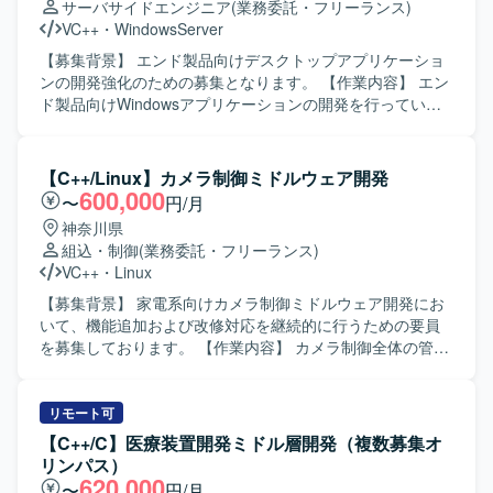
サーバサイドエンジニア
(業務委託・フリーランス)
わることができ、認証技術や組込Linuxに関する知見を深め
VC++
・
WindowsServer
ることができます。基本設計から評価まで幅広い工程に関
わることで、上流から下流まで一貫した経験を積むことが
【募集背景】 エンド製品向けデスクトップアプリケーショ
できます。 【開発環境】 組込Linux環境上でC++を用いた開
ンの開発強化のための募集となります。 【作業内容】 エン
発を行います。認証機能としてカード認証・顔認証などの
ド製品向けWindowsアプリケーションの開発を行っていた
機能を実装・評価していただきます。
だきます。 具体的には、エンド製品の実現可能性調査を行
い、要件定義、外部設計からテストまでの一連の開発工程
を担当していただきます。 【求める人物像】 仕様や要件を
【C++/Linux】カメラ制御ミドルウェア開発
踏まえて主体的に設計・実装・テストまで推進していただ
600,000
〜
円/月
ける方を求めております。 【ポジションの魅力】 要件定義
神奈川県
からテストまで、上流から下流まで一貫して携わることが
組込・制御
(業務委託・フリーランス)
でき、デスクトップアプリケーション開発の経験を幅広く
VC++
・
Linux
積むことができます。 【開発環境】 Windows環境でC++お
よびC#を用いたデスクトップアプリケーション開発となり
【募集背景】 家電系向けカメラ制御ミドルウェア開発にお
ます。WPFを用いた画面開発も行っていただきます。
いて、機能追加および改修対応を継続的に行うための要員
を募集しております。 【作業内容】 カメラ制御全体の管
理、動画および静止画シーケンス制御、画像データフロー
の制御を行っていただきます。各機能（イメージャー、レ
ンズ制御、露出制御、認識など）と密に連携し、1フレーム
リモート可
の画像データを整えていくための信号整理をマイクロ秒単
【C++/C】医療装置開発ミドル層開発（複数募集オ
位で実施いたします。完全な新規開発ではなく、既存のベ
リンパス）
ースソフトに対して機能追加や修正を行っていただきま
620,000
〜
円/月