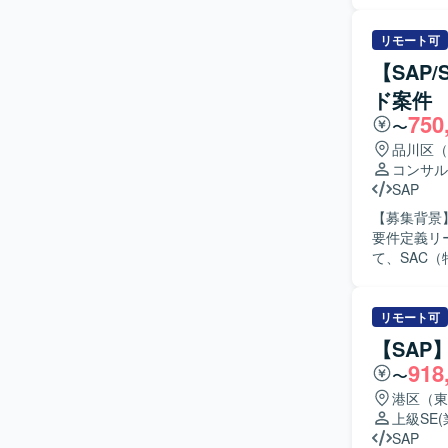
ら、業務要
ドオンが必
ッションを主
リモート可
複数のステ
【SAP
ドしていた
ド案件
ト作成や議論
750
力】 食品
〜
を活かしな
品川区（
通じて、業
コンサル
発環境】 S
SAP
【募集背景】
要件定義リード人材を募集し
て、SAC（
件の原価償
理し、業務
プロセスを踏
リモート可
人物像】 
【SAP
理できる方
918
〜
主体的に提案・推進でき
フェーズか
港区（東
の経営・事
上級SE
ングスキルを磨くことができます。
SAP