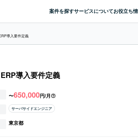
案件を探す
サービスについて
お役立ち情
ERP導入要件定義
】ERP導入要件定義
650,000
〜
円/月
サーバサイドエンジニア
東京都