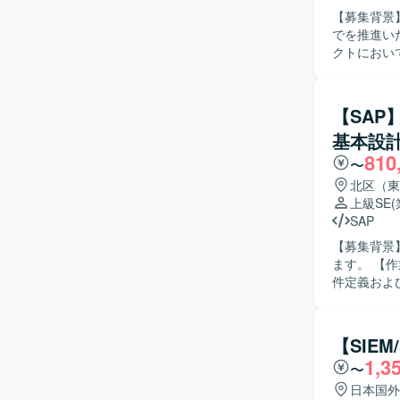
ーション群
【募集背景】
でを推進いただくため
クトにおい
資産や投資
ど、顧客の
開発、テス
【SAP
づくりを支援していただきます。
基本設計
を整理でき
810
ーズをリードできる
〜
新規導入とい
北区（東
げに上流工
上級SE
形にしてい
SAP
【開発環境】
【募集背景
ます。 【作業内容】 自前で開発した基幹システムからSAP S/4HANAへ移行するにあたり、要
件定義および基本設計を
コミュニケ
ます。 【ポジションの魅力】 基幹システム全体のSAP導入プロジェクトに上流工程から参画で
き、販売管
【SIE
【開発環境】
1,3
〜
日本国外