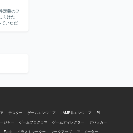
要件定義のフ
っていただき
ンシデント
ンダー選定
ティスを理解
められる方
いと考えて
。大規模な
リティ基盤
ア
テスター
ゲームエンジニア
LAMP系エンジニア
PL
ージャー
ゲームプログラマ
ゲームディレクター
デバッカー
Flash
イラストレーター
マークアップ
アニメーター