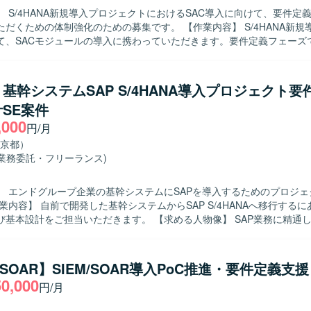
を利用した環境となります。
 S/4HANA新規導入プロジェクトにおけるSAC導入に向けて、要件定
の体制強化のための募集です。 【作業内容】 S/4HANA新規導入プロジェ
て、SACモジュールの導入に携わっていただきます。要件定義フェーズ
案件の原価償却シミュレーションや燃油価格の変動に応じたシミュレー
各種シミュレーション要望を整理し要件化していただきます。その後の
ト、稼働まで一連の工程に関与し、SACを活用した予算策定から分析ま
】基幹システムSAP S/4HANA導入プロジェクト
 【求める人物像】 顧客の業務内容を丁寧に理解しながら要件
SE案件
る方を求めています。関係者との円滑なコミュニケーションを行い、要
,000
主体性と責任感のある方が望ましいです。 【ポジションの魅力】 S/4HANA
円/月
う大規模プロジェクトの中で、SACを活用したPlanningおよび分析
京都）
程から携わることができます。顧客の業務改善に直結するシミュレーシ
(業務委託・フリーランス)
く経験を積むことができ、SAPおよびSAC領域での専門性を高めていた
 S/4HANAおよびSACを中心としたSAP製品群を利用した環境です。
】 エンドグループ企業の基幹システムにSAPを導入するためのプロジェ
ご担当いただきます。 【求める人物像】 SAP業務に精通し、関係者と
ーションを取りながら主体的に要件整理と設計を進めていただける方を
理や購買管理／在庫管理領域での業務知見とSAPスキルを高めていただ
M/SOAR】SIEM/SOAR導入PoC推進・要件定義支援
 SAP S/4HANAを中心とした基幹システム環境となります。
50,000
円/月