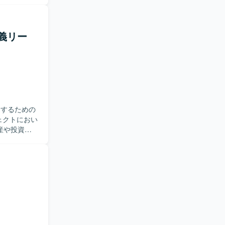
針の検討、ア
要件定義セ
定義をリー
定義リー
ドキュメン
WMの知見
フェーズを
。 【開
進するための
資産や投資案
ニーズを整
までの業務
る
な解決策を整
持ち、自ら
ます。顧客
ンサルティ