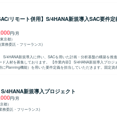
件の整理、EWM機能とのフィット＆ギャップ整理、コンフィグ設定方
要な箇所の設計方針立案などを行っていただきます。また、関係者との
導し、合意形成や成果物のとりまとめを行っていただきます。 【求める人物像】
ークホルダーと円滑にコミュニケーションを取りながら、主体的に要件
/SAC/リモート併用】S/4HANA新規導入SAC要件
だける方を求めております。グローバルメンバーとの協働に前向きで、
のファシリテーションを丁寧に進められる方が望ましいです。 【ポジションの魅
,000
・飲料業界におけるEWM導入の上流工程に深く関わることができ、S/4 E
円/月
がらグローバルメンバーとの連携経験を積むことができます。要件定義
東京都）
務プロセス設計からシステムデザインまで一貫した経験を得られる環境です
(業務委託・フリーランス)
AP S/4 EWMを中心としたERP環境にて作業していただきます。
 S/4HANA新規導入に伴い、SACを用いた計画・分析基盤の構築を推
ております。 【作業内容】 S/4HANA新規導入プロジェクトにおい
特にPlanning機能）を用いた要件定義を担当していただきます。固定
却シミュレーション、燃油価格変動を加味したシミュレーションなどの
部門と連携しながら要件を具体化していただきます。予算策定から分析
まえ、システム化方針や要件の取りまとめをリードしていただきます。 【求め
業務部門との対話を通じて課題や要望を引き出し、SACを活用した最適
】S/4HANA新規導入プロジェクト
を求めております。数値シミュレーションや予算策定プロセスに興味を
,000
円/月
る方が望ましいです。 【ポジションの魅力】 S/4HANA新規導入の初期
ら参画し、SACを用いた計画・分析領域の全体設計に関わることができ
京都）
業に直結するシミュレーション要件に携わることで、高い業務理解とコ
(業務委託・フリーランス)
 【開発環境】 S/4HANAおよびSACを中心としたSAPソリュ