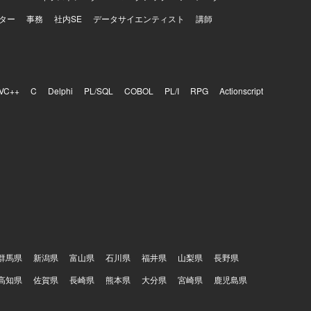
ター
事務
社内SE
データサイエンティスト
講師
VC++
C
Delphi
PL/SQL
COBOL
PL/I
RPG
Actionscript
群馬県
新潟県
富山県
石川県
福井県
山梨県
長野県
高知県
佐賀県
長崎県
熊本県
大分県
宮崎県
鹿児島県