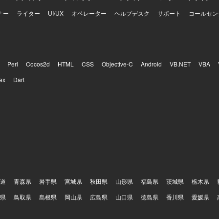
ナー
ライター
UI/UX
オペレーター
ヘルプデスク
サポート
コールセン
Perl
Cocos2d
HTML
CSS
Objective-C
Android
VB.NET
VBA
ex
Dart
道
青森県
岩手県
宮城県
秋田県
山形県
福島県
茨城県
栃木県
県
鳥取県
島根県
岡山県
広島県
山口県
徳島県
香川県
愛媛県