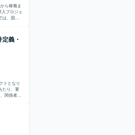
義から稼働ま
では、固定
ションな
基本設計、
での仕組み
要件定義・
件定義フェ
基盤の立ち上
ョン要件を
だけます。
クトとなり
求めており
けます。