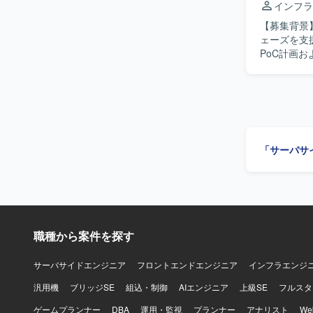
インフラ
【募集背景】
ェーズを支援するパー
PoC計画
ます。現行
対応、プレ
および評価支援
な観点から
している方
を求めてお
「サーバサ
おります。 【ポジションの魅力】 SIEM/SOAR導入におけるPoCおよび要件定義といった上流
工程から参
セキュリテ
構築に大きな影響を与える
したセキュ
職種から案件を探す
サーバサイドエンジニア
フロントエンドエンジニア
インフラエンジ
汎用機
ブリッジSE
組込・制御
AIエンジニア
上級SE
フルスタ
ゲームプランナー
DBA
運用・監視
プランナー
アナリスト
W