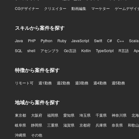
CGデザイナー
クリエイター
動画編集
マーケター
ゲームデザイ
スキルから案件を探す
Java
PHP
Python
Ruby
JavaScript
Swift
C#
C++
Scala
SQL
shell
アセンブラ
Go言語
Kotlin
TypeScript
R言語
Ap
特徴から案件を探す
リモート可
週1勤務
週2勤務
週3勤務
週4勤務
週5勤務
地域から案件を探す
東京都
大阪府
福岡県
愛知県
埼玉県
千葉県
神奈川県
北海
岐阜県
静岡県
三重県
滋賀県
京都府
兵庫県
奈良県
和歌山
沖縄県
その他