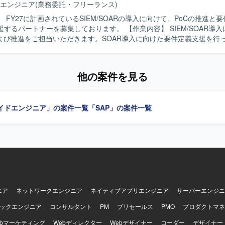
エンジニア
(業務委託・フリーランス)
 FY27に計画されているSIEM/SOARの導入に向けて、PoCの推進と
トナーを募集しております。 【作業内容】 SIEM/SOAR導入に向けた
および推進をご担当いただきます。SOAR導入に向けた要件定義支援を行
運用課題の整理および改善提案を実施していただきます。監視運用、イ
イブック運用などを含む運用設計の検討支援を行っていただきます。ベ
、プロジェクト推進支援にも携わっていただきます。 【求める人物像】 技術的
他の案件を見る
主体的に提案できる方を求めております。SIEM/SOARのベストプラク
を歓迎いたします。利用部門、運用部門、ベンダーとの調整を円滑に進
ります。手を動かしながら要件定義を推進できる方にご活躍いただきた
イドエンジニア」の案件一覧
「SAP」の案件一覧
画し、技術的な観点からの提案や運用設計に深く関与していただけます
ィプロジェクトの初期フェーズに携わることで、今後の全社的なセキュ
ことができます。 【開発環境】 SIEM製品およびSOAR製品を中心と
リティソリューション環境での業務となります。
ニア
ネットワークエンジニア
ネイティブアプリエンジニア
サーバーエンジニ
ックエンジニア
コンサルタント
PM
プリセールス
PMO
プロダクトマネ
ebマーケティング
Webディレクター
Webデザイナー
コーダー
デザイナー