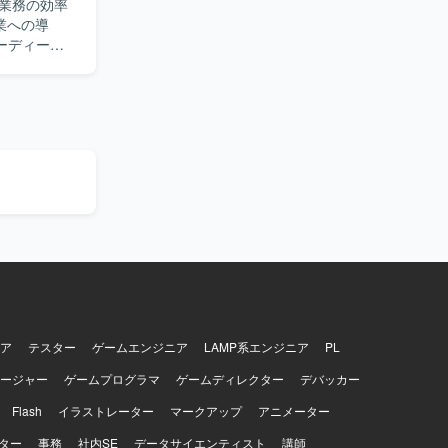
業務の効率
業への導
ーディーに
ックエンド
的な意思決
riptを中心
用に関する
の調査、原
価値を踏ま
ージャーと
策定を行っ
開発プロセ
やナレッジ
トエンドと
です。技術
合や個別要
ア
テスター
ゲームエンジニア
LAMP系エンジニア
PL
ら課題を整
ージャー
ゲームプログラマ
ゲームディレクター
デバッカー
ーやプロジ
しつつ技術
Flash
イラストレーター
マークアップ
アニメーター
度と品質の
ター
事務
社内SE
データサイエンティスト
講師