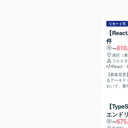
リモート可
【Rea
件
810
〜
港区（東
フルスタ
React
・
【募集背景
るアーキテクト人
おいて、要
の実装、イ
ドからイン
術提案などを主導していただ
【Typ
トエンドか
エンド
ります。 
675
改善をリードしていた
〜
ンフラまで