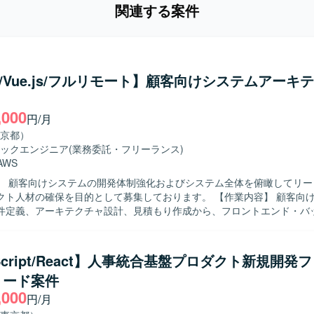
関連する案件
ct/Vue.js/フルリモート】顧客向けシステムアーキ
,000
円/月
京都）
ックエンジニア
(業務委託・フリーランス)
AWS
】 顧客向けシステムの開発体制強化およびシステム全体を俯瞰してリー
材の確保を目的として募集しております。 【作業内容】 顧客向けシステムに
件定義、アーキテクチャ設計、見積もり作成から、フロントエンド・バ
ンフラ構築、運用フェーズの改善まで一気通貫で担当いただきます。 フ
フラまでシステム全体を俯瞰し、技術選定の判断や技術的負債の解消、
きます。 【求める人物像】 システム全体を俯瞰しながら、フロン
eScript/React】人事統合基盤プロダクト新規開発
らバックエンド、インフラまで一貫して主体的に関わることができる方
リード案件
顧客とのコミュニケーションを通じて技術提案を行い、技術的負債の解消
,000
だける方が望ましいです。 【ポジションの魅力】 フロントエンドからイ
円/月
幅広い技術領域に関わりながら、アーキテクトとして技術選定やシステ