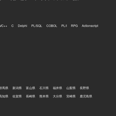
バックをも
を実装する
能な機能や
を両立する
地が大きい
VC++
C
Delphi
PL/SQL
COBOL
PL/I
RPG
Actionscript
来的にはテ
ルタイム支
度の高いプ
を利用していま
formを活用
。AI関連では
群馬県
新潟県
富山県
石川県
福井県
山梨県
長野県
高知県
佐賀県
長崎県
熊本県
大分県
宮崎県
鹿児島県