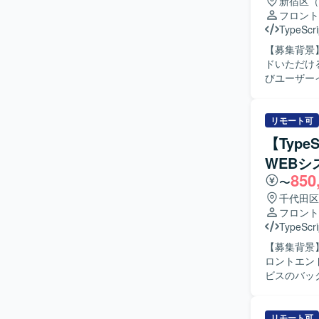
新宿区（
を主導でき
フロント
しつつ、運用改
TypeScri
ンドはRea
【募集背景
基盤にはAW
ドいただけるエンジニ
管理を行い
びユーザーイ
Webアプリ
す。 AI
設計やUI
リモート可
ュメント整備にも携わって
【Typ
律的に開発
WEBシ
かりやすく
850
っていない
〜
期的な保守
千代田区
す。 【ポジションの魅力】 人事領域の統合基盤プロダクトの新規開発に、フロントエンドリー
フロント
ドとして深
TypeScri
ローやナレ
【募集背景
テクチャの設
ロントエンド開発体
境】 言語は
ビスのバッ
にはAWS（C
トまでをご担
いて開発を進
の連携部分の実装・
に積極的に
発経験が豊
リモート可