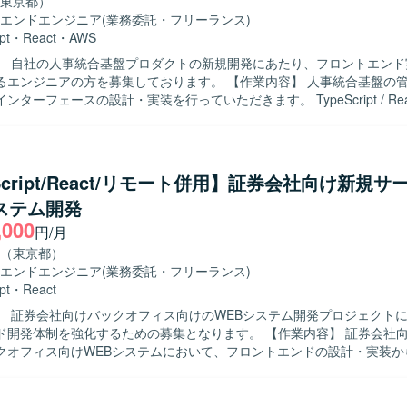
東京都）
るポジションです。 複数のクラウドサービスやモダンなフロントエンド
エンドエンジニア
(業務委託・フリーランス)
善まで含めた一気通貫の経験を積むことができます。 【開発環境】 フロントエ
pt
・
React
・
AWS
ctやVue.js等を用い、バックエンドではAPI設計・実装を行います。 イ
】 自社の人事統合基盤プロダクトの新規開発にあたり、フロントエンド
S、GCP、Azureのいずれかを利用し、TerraformやCDKなどのIaCを
アの方を募集しております。 【作業内容】 人事統合基盤の管理画面およ
ます。 また、CMSの導入や外部API・サービスとの連携も行っておりま
ンターフェースの設計・実装を行っていただきます。 TypeScript / Rea
ケーション開発や、バックエンドのREST APIとの連携実装を担当して
コーディングツールを活用した開発フローの整備や生産性向上の推進、コン
ライブラリの整備も行っていただきます。 また、社員エンジニアへの技
いただきます。 【求める人物像】 AIツールを積極的に取り入れ、自
eScript/React/リモート併用】証券会社向け新規サ
生産性を高めていける方を求めております。 社員エンジニアへ技術やノ
ステム開発
共有できるコミュニケーション力をお持ちの方を歓迎いたします。 仕様
,000
フェーズでも、課題を整理しながら主体的に推進できる方を想定しており
円/月
性や拡張性を意識したアーキテクチャ設計ができる方にマッチするポジ
（東京都）
エンドエンジニア
(業務委託・フリーランス)
く関わっていただけます。 AIコーディングツールを積極的に活用しなが
pt
・
React
ッジの整備を主導できる環境です。 長期的なプロジェクトの中で、UI/U
】 証券会社向けバックオフィス向けのWEBシステム開発プロジェクト
計思想をプロダクト全体に反映していく経験を積んでいただけます。 【開発環
制を強化するための募集となります。 【作業内容】 証券会社向け新規サー
TypeScriptを使用し、フレームワークとしてReactを採用しております
クオフィス向けWEBシステムにおいて、フロントエンドの設計・実装か
loudFront, S3, ECS）を利用しており、GitHubやSlack、Backlog
当いただきます。React.jsおよびTypeScriptを用いた画面実装や、
めております。 PCはWindowsまたはMacが支給され、Claude Cod
動作確認などを行っていただきます。 【求める人物像】 フロントエンド開
活用しております。
富で、自発的に課題を発見し改善提案ができる方を求めております。チ