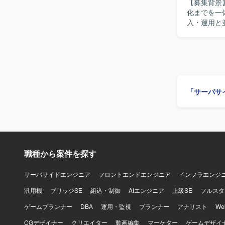
【募集背景
化までを一
入・運用と
進められる
を横断して
定を牽引するテックリ
ロントエンド
としたWe
機能の設計
「サーバサ
因分析、恒
えた技術課
の要件整理
ていただき
スやチーム
共有を通じてチーム
職種から案件を探す
なく自ら設
バックエン
的な理想だ
サーバサイドエンジニア
フロントエンドエンジニア
インフラエンジ
望への対応
汎用機
ブリッジSE
組込・制御
AIエンジニア
上級SE
フルスタ
理し、必要
ェクトマネ
ゲームプランナー
DBA
運用・監視
プランナー
アナリスト
W
的な支援や
CGデザイナー
クリエイター
動画編集
マーケター
ゲームデザイ
両方に責任を持