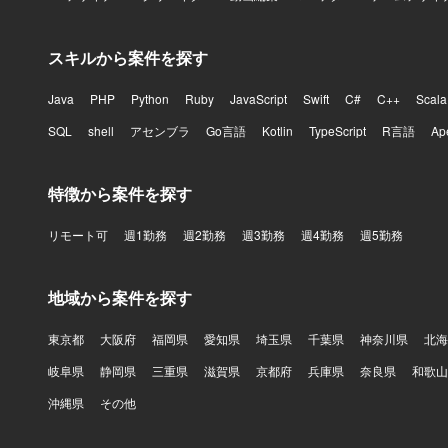
音声プロダ
とにプロダ
スキルから案件を探す
だけではな
仕組みへ昇
中で、開発
Java
PHP
Python
Ruby
JavaScript
Swift
C#
C++
Scala
ポジション
SQL
shell
アセンブラ
Go言語
Kotlin
TypeScript
R言語
Ap
ックリード
援や通話内
ロダクト開発に挑戦できます。 【開発環
特徴から案件を探す
Extensi
す。データベー
リモート可
週1勤務
週2勤務
週3勤務
週4勤務
週5勤務
しています。C
OpenAI A
地域から案件を探す
東京都
大阪府
福岡県
愛知県
埼玉県
千葉県
神奈川県
北海
岐阜県
静岡県
三重県
滋賀県
京都府
兵庫県
奈良県
和歌山
沖縄県
その他