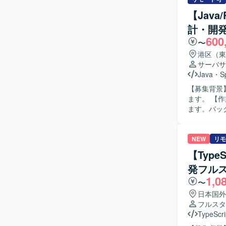
ーや関係者
【Jav
ます。 【ポジションの魅力】 証券業界向けの新規サービス開発に携わることで、金融ドメイン
計・開
の知見を深
600
られる環境の
〜
境】 Reac
港区（東
ります。
サーバサ
Java
・
S
【募集背景
ます。 【作業内容】 保険業向けオープン系システムの設計・開発・テスト業務を担当いただき
ます。バッ
デリバリー環
像】 アジ
ていただける方を求めています。
NEW
リモ
テム開発に
【Type
ながら、IT
発フル
境】 Java、S
1,0
環境
〜
日本国外
フルスタ
TypeScri