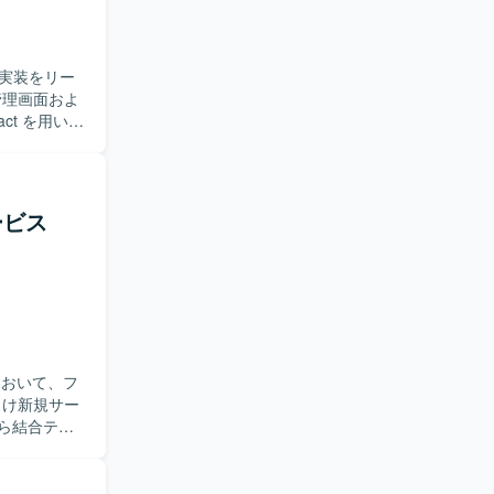
技術を活用
ンフラおよび
実装をリー
活用した構成
す。
ct を用いた
いただきま
ポーネント
術展開やドキ
ービス
ウハウをわ
が確定しき
ます。 長
ションで
ら、開発フ
Xやアーキ
において、フ
。 インフラ
ら結合テス
などのツールを用
バックエンドと
eを開発や業務
ームメンバ