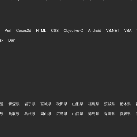
クトを実際のコンタクトセンターへ導入し、現場から得られるフィード
クトを改善していくフェーズに携わることができます。決められた仕様
く、顧客環境で発生している課題を整理し、プロダクトとして再利用可
華していく経験を積むことができます。既存機能の改善と新規機能開発
優先順位やアーキテクチャ、チームの進め方そのものを見直していく余
Perl
Cocos2d
HTML
CSS
Objective-C
Android
VB.NET
VBA
です。フロントエンドとバックエンドを横断して手を動かしながら、将
ex
Dart
として技術面だけでなくチームの開発推進にも関与でき、通話中のリア
容の活用、通話後業務の効率化など、音声と生成AIを組み合わせた難易
境】 フロントエンドはReact、Next.js、Chrome
onを用いており、バックエンドはTypeScript、Hono、Drizzle、Python
スにはPostgreSQLやQdrantを使用し、インフラはAWSおよびTerra
I/CDにはGitHub Actionsを用い、監視はDatadogを利用しています
PIやAnthropic APIなどを活用しています。
道
青森県
岩手県
宮城県
秋田県
山形県
福島県
茨城県
栃木県
県
鳥取県
島根県
岡山県
広島県
山口県
徳島県
香川県
愛媛県