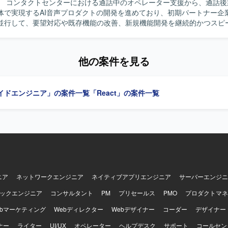
】 コンタクトセンターにおける通話中のオペレーター支援から、通話後
体で実現するAI音声プロダクトの開発を進めており、初期パートナー企
並行して、要望対応や既存機能の改善、新規機能開発を継続的かつスピ
体制づくりが求められている状況です。その中で、フロントエンドとバ
設計・実装を担いながら、技術課題の整理や開発優先順位の検討、技術
ード候補を募集しています。 【作業内容】 AI音声プロダクトにおけるフ
他の案件を見る
およびバックエンドの設計・開発・運用を行っていただきます。TypeSc
bアプリケーションの機能開発や、通話中支援、通話後処理、ナレッジ活
・実装を担当していただきます。顧客環境で発生する不具合や技術課題
イドエンジニア」の案件一覧
「React」の案件一覧
久的な改善に取り組んでいただきます。また、プロダクトの成長や顧客
題と開発優先順位の整理、プロダクトマネージャーやプロジェクトマネ
・仕様検討、アーキテクチャ設計や技術選定、リファクタリング方針の
ます。さらに、コードレビューや設計レビューによる開発品質の向上、
内の役割分担、情報共有方法の改善、チームメンバーへの技術的な支援
開発をリードしていただきます。 【求める人物像】 マネジメントだけでは
計・実装を行いながらチームをリードできる方を求めています。フロン
ドの領域を限定せず、プロダクト全体の課題に向き合える方が望ましい
けでなく、顧客価値や事業上の優先順位を踏まえて判断できる方、不具
ニア
ネットワークエンジニア
ネイティブアプリエンジニア
サーバーエンジニ
をプロダクトの改善につなげられる方を歓迎します。曖昧な状況でも自
ックエンジニア
コンサルタント
PM
プリセールス
PMO
プロダクトマネ
な関係者を巻き込みながら開発を進められる方、プロダクトマネージャ
ージャーと建設的に議論できる方、チームメンバーの経験や強みを尊重
ebマーケティング
Webディレクター
Webデザイナー
コーダー
デザイナー
ナレッジ共有ができる方にご参画いただきたいと考えています。開発速
ナー
ち、継続的な改善に取り組める方を期待しています。 【ポジションの魅力】 AI
ライター
UI/UX
オペレーター
ヘルプデスク
サポート
コールセン