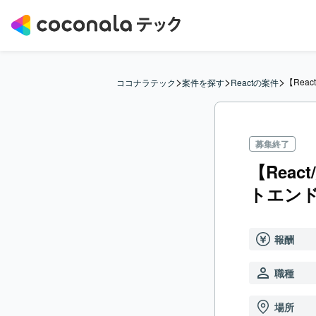
>
>
>
【Rea
ココナラテック
案件を探す
Reactの案件
募集終了
【Reac
トエン
報酬
職種
場所