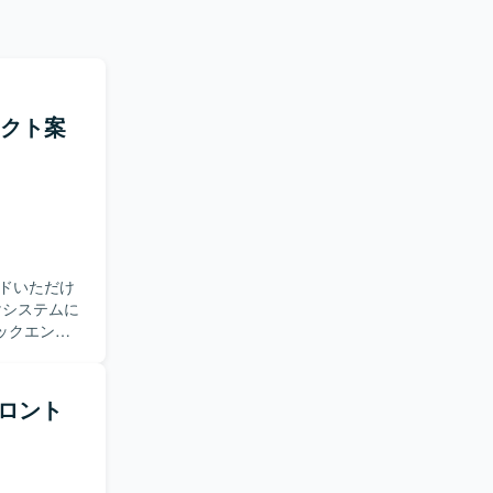
テクト案
ドいただけ
ックエンド
ロントエン
顧客への技
フロント
を求めてお
や継続的な
ム全体設計