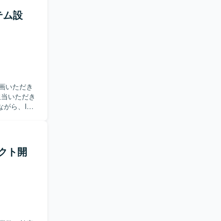
歓迎いたし
テム設
術にも触れ
環
環境となってお
画いただき
がら、IT
発を推進し
クを活用し
ロダクト開
.js、Linux