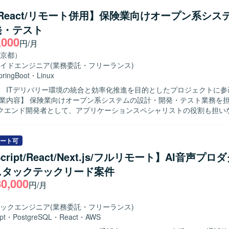
と円滑にコミュニケーションを取りながら開発を進めていただける方を
a/React/リモート併用】保険業向けオープン系シス
発・テスト
めながらフロントエンド技術力を高めていただけます。バックエンド技
,000
ため、フルスタック志向の方にも適したポジションとなっております。 【開発
円/月
t.js、TypeScript、Java、SpringBootなどを用いたWEBシステム開発
京都）
イドエンジニア
(業務委託・フリーランス)
pringBoot
・
Linux
】 ITデリバリー環境の統合と効率化推進を目的としたプロジェクトに参
クエンド開発者として、アプリケーションスペシャリストの役割も担いな
境の統合と効率化に向けたシステム開発に携わっていただきます。 【求める人物
ャイルな開発スタイルに柔軟に対応し、関係者と協調しながら主体的に開
 【ポジションの魅力】 保険業向けの大規模なオープン系シス
ート可
携わることで、バックエンドからフロントエンドまで幅広い技術スタッ
Script/React/Next.js/フルリモート】AI音声プ
デリバリー環境の統合や効率化に貢献する経験を積むことができます。 【開発環
スタックテックリード案件
pring Boot、Node.js、JavaScript／TypeScript、React、Angular、Next
80,000
円/月
ックエンジニア
(業務委託・フリーランス)
pt
・
PostgreSQL
・
React
・
AWS