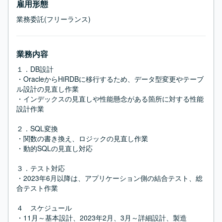
雇用形態
業務委託(フリーランス)
業務内容
１．DB設計

・OracleからHiRDBに移行するため、データ型変更やテーブ
ル設計の見直し作業

・インデックスの見直しや性能懸念がある箇所に対する性能
設計作業

２．SQL変換

・関数の書き換え、ロジックの見直し作業

・動的SQLの見直し対応

３．テスト対応

・2023年6月以降は、アプリケーション側の結合テスト、総
合テスト作業

４　スケジュール

・11月～基本設計、2023年2月、3月～詳細設計、製造