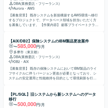
を持って長期的にプロジェクトへ参画いただける方が望ま
DBA
(業務委託・フリーランス)
しいです。 【ポジションの魅力】 大規模な基幹システム刷
Aurora
・
AWS
新プロジェクトにおいて、DB移行領域を上流からテストま
で一貫して担当できるため、データ移行に関するスキルを
【募集背景】 既存システムを新規構築するAWS環境へ移行
幅広くかつ深く習得することができます。クラウドDBやモ
するプロジェクトで、データベース領域を担当いただく方
ダンなアプリケーション基盤と連携した環境での経験を積
を募集しています。 【作業内容】 顧客プライベートクラウ
むことができます。 【開発環境】 DBはAWS
ド環境上の既存システムにおけるOracleデータベースを、
Aurora（MySQL/PostgreSQL）を利用し、サーバーサイド
AWS環境上のAmazon Aurora PostgreSQLへ移行していた
はJava（Springboot）やHibernateを用いて開発しておりま
だきます。具体的には、OracleからAmazon Aurora
【AIX/DB2】保険システムのIBM製品更改案件
す。フロントエンドはReact（Next）およびTypeScriptを採
PostgreSQLへのデータベース変更に伴う設計、顧客プライ
585,000
〜
円/月
用しており、ソースコード管理にはGithub、コミュニケー
ベートクラウドからAWS環境へのデータ移行方式の検討・
多摩市（東京都）
ションにはSlackやMicrosoftTeamsを使用しております。
検証および移行作業、Amazon Aurora PostgreSQLに関する
DBA
(業務委託・フリーランス)
監視要件のヒアリング対応、ログローテーションなど運用
DB2
・
AIX
機能に関するヒアリング対応、PostgreSQLによる関連シス
テムへのデータ連携の設計などを行っていただきます。基
【募集背景】 既存の保険システムにおいてIBM製品のライ
本設計は完了しており、詳細設計以降の工程をご担当いた
フサイクルに伴うバージョン更改が必要となっており、シ
だきます。 【求める人物像】 データベースおよびクラウド
ステムの安定運用と性能維持を目的として環境刷新を行う
技術に主体的に取り組み、自発的に課題抽出や改善提案が
プロジェクトです。 【作業内容】 AIXシステム環境下にお
できる方を求めています。関係者とのコミュニケーション
けるDB2のバージョンアップ作業をご担当いただきます。
を円滑に行いながら、柔軟に対応いただける方が望ましい
現行環境の調査から、製品のバージョンアップ計画の立
【PL/SQL】旧システムから新システムへのデータ
です。 【ポジションの魅力】 大規模なクラウド移行プロジ
案、移行手順の整理、検証環境での動作確認、本番環境へ
移行
ェクトに参画し、OracleからAmazon Aurora PostgreSQLへ
の移行対応まで一連の作業を行っていただきます。DB2
500,000
〜
円/月
の移行やAWS上でのDB設計・構築・移行に関する実務経験
HADR構成を考慮した移行および切替作業や、関連する設定