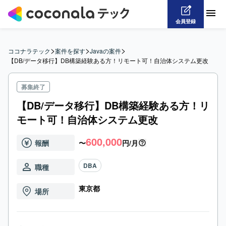
会員登録
>
>
>
ココナラテック
案件を探す
Javaの案件
【DB/データ移行】DB構築経験ある方！リモート可！自治体システム更改
募集終了
【DB/データ移行】DB構築経験ある方！リ
モート可！自治体システム更改
600,000
報酬
〜
円/月
DBA
職種
東京都
場所