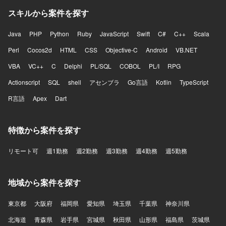
スキルから案件を探す
Java
PHP
Python
Ruby
JavaScript
Swift
C#
C++
Scala
Perl
Cocos2d
HTML
CSS
Objective-C
Android
VB.NET
VBA
VC++
C
Delphi
PL/SQL
COBOL
PL/I
RPG
Actionscript
SQL
shell
アセンブラ
Go言語
Kotlin
TypeScript
R言語
Apex
Dart
特徴から案件を探す
リモート可
週1勤務
週2勤務
週3勤務
週4勤務
週5勤務
地域から案件を探す
東京都
大阪府
福岡県
愛知県
埼玉県
千葉県
神奈川県
北海道
青森県
岩手県
宮城県
秋田県
山形県
福島県
茨城県