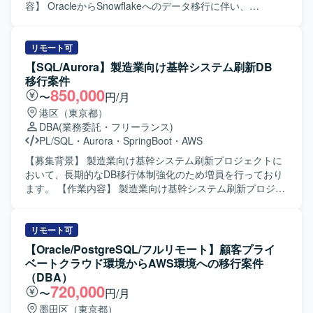
容】 OracleからSnowflakeへのデータ移行に伴い、
Snowflake環境の設計、運用、定着支援をご担当いただきま
す。 Informaticaを用いたOracleからSnowflakeへのデータ
移行におけるSnowflake側の設定・調整や、移行後の運用設
リモート可
計、改善提案などを実施していただきます。 【求める人物
【SQL/Aurora】製造業向け基幹システム刷新DB
像】 Snowflakeに関する知見を活かしながら自走して作業
移行案件
を進めていただける方を求めております。 関係者と連携し
850,000
〜
円/月
ながら課題整理や改善提案を主体的に行っていただける方
港区（東京都）
を歓迎いたします。 【ポジションの魅力】 クラウドデータ
DBA
(業務委託・フリーランス)
ウェアハウスであるSnowflakeを中心としたデータ基盤構
PL/SQL
・
Aurora
・
SpringBoot
・
AWS
築・移行の経験を深めることができます。 大規模なDB移行
プロジェクトに参画し、設計から運用まで一連のフェーズ
【募集背景】 製造業向け基幹システム刷新プロジェクトに
に携わることでスキルの幅を広げていただけます。 【開発
おいて、長期的なDB移行体制強化のため増員を行っており
環境】 Snowflake Oracle Informatica
ます。 【作業内容】 製造業向け基幹システム刷新プロジェ
クトにおけるDB移行業務をご担当いただきます。具体的に
は、移行対象データの定義および詳細化、データマッピン
グ、データ修正（データクレンジング）、移行ツールの作
リモート可
成・改修、チューニング対応などを行っていただきます。
【Oracle/PostgreSQL/フルリモート】顧客プライ
また、要件定義からテストまで一貫して携わっていただき
ベートクラウド環境からAWS環境への移行案件
ます。 【求める人物像】 データモデルを正しく理解し、主
（DBA）
体的にデータ移行設計から実装・検証まで対応できる方を
720,000
〜
円/月
求めております。チームメンバーと協調しながら、責任感
墨田区（東京都）