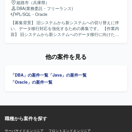
姫路市（兵庫県）
を積むことができます。AWSの各種サービスと連携したシ
の見直し、移行後の動作確認も含まれます。 【求める人物
DBA
(業務委託・フリーランス)
ステム全体の構成に触れながら、DBAとしてのスキルを高
像】 AIXおよびDB2に関する知見を活かしつつ、システム全
PL/SQL
・
Oracle
めていただける環境です。 【開発環境】
体の構成や影響範囲を意識して作業を進めていただける方
AmazonLinux2023（EC2＆ECS）、Aurora PostgreSQL、
を求めています。ドキュメントを参照しながら自走して対
【募集背景】 旧システムから新システムへの切り替えに伴
WildFly、HULFT、StepFunctions、EventBridgeなどを利用
応できる方や、課題が発生した際に関係者と連携しながら
い、データ移行対応を強化するための募集です。 【作業内
しています。
解決に向けて粘り強く取り組める方が望ましいです。 【ポ
容】 旧システムから新システムへのデータ移行に向けた調
ジションの魅力】 ミッションクリティカルな保険システム
査・設計・テストをご担当いただきます。既存データの調
の基盤更改に携わることで、大規模システムにおけるDB2
査や整合性確認を行い、移行設計に基づいた移行作業およ
HADR構成でのバージョンアップや移行ノウハウを習得でき
び移行後のテストを実施していただきます。 【求める人物
他の案件を見る
ます。AIX環境下での実務経験をさらに深められるほか、今
像】 関係者と円滑にコミュニケーションを取りながら、自
後の類似プロジェクトでも応用可能な知見を得られるポジ
ら課題を発見し能動的に行動できる方を求めています。
ションです。 【開発環境】 AIX上で稼働するDB2環境を対
【ポジションの魅力】 大規模なシステム更改におけるデー
「DBA」の案件一覧
「Java」の案件一覧
象とした構成となります。DB2 HADRによる冗長構成が採
タ移行の上流からテストまで一連の工程に携わることで、
用されており、移行作業にあたっては既存構成を踏まえた
データベースに関する知見や移行ノウハウを幅広く身につ
「Oracle」の案件一覧
検証・切替手順の設計および実施を行っていただきます。
けていただけます。 【開発環境】 Oracleおよび
PostgreSQLを中心としたデータベース環境でのデータ移行
作業となります。
職種から案件を探す
サーバサイドエンジニア
フロントエンドエンジニア