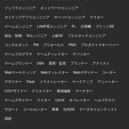
インフラエンジニア
ネットワークエンジニア
ネイティブアプリエンジニア
サーバーエンジニア
テスター
ゲームエンジニア
LAMP系エンジニア
PL
汎用機
ブリッジSE
組込・制御
AIエンジニア
上級SE
フルスタックエンジニア
コンサルタント
PM
プリセールス
PMO
プロダクトマネージャー
ゲームプログラマ
ゲームディレクター
デバッカー
ゲームプランナー
DBA
運用・監視
プランナー
アナリスト
Webマーケティング
Webディレクター
Webデザイナー
コーダー
デザイナー
Flash
イラストレーター
マークアップ
アニメーター
CGデザイナー
クリエイター
動画編集
マーケター
ゲームデザイナー
ライター
UI/UX
オペレーター
ヘルプデスク
サポート
コールセンター
事務
社内SE
データサイエンティスト
講師