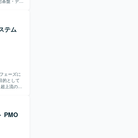
だきます。
ク領域の技
は、ベンダ
ルール申
ステム
討、タス
ク運用対
会い・進行
ます。 ベ
形成を図っ
フェーズに
に経験でき
目的として
のコミュニ
での一連の
ながら将来
可視化・業務
運用が中心
っていただき
当いただき
 PMO
プロジェク
務整理・フ
います。業