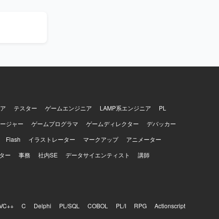
いただきま
しいスケジ
ントを整理
構築フェー
つ、顧客・ベ
とができま
もつながり
ア
テスター
ゲームエンジニア
LAMP系エンジニア
PL
ージャー
ゲームプログラマ
ゲームディレクター
デバッカー
Flash
イラストレーター
マークアップ
アニメーター
ター
事務
社内SE
データサイエンティスト
講師
VC++
C
Delphi
PL/SQL
COBOL
PL/I
RPG
Actionscript