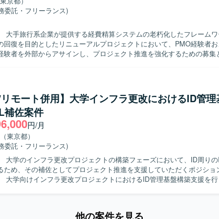
東京都）
ルやPMOとして、As-Is/To-Be業務フロー作成とユーザヒアリングの
業務委託・フリーランス)
しいです。事業会社出身でPMOや業務整理の経験があり、現場ヒアリン
します。 【ポジションの魅力】 システムありきではなく業務起点
】 大手旅行系企業が提供する経費精算システムの老朽化したフレームワ
から将来像の検討までを行うため、コンサルとしての価値を発揮しやす
の回復を目的としたリニューアルプロジェクトにおいて、PMO経験者お
想策定という超上流工程から関わることができ、建設業界における基幹
経験者を外部からアサインし、プロジェクト推進を強化するための募集
を見渡しながら業務改革に深く関与していただけます。マネージャーク
の両ポジションがあり、これまでの経験に応じた役割で参画することが
。プロジェクト全体の進行管理やスケジュールの妥当性確認を行い、ベ
】 本案件は業務改革および構想策定が中心であり、特定のシステム開発
実施していただきます。開発工程からテスト工程までの推進支援を行い
プロジェクトを推進していただきます。
定を支援していただきます。また、先方PMO担当者へのPMO業務の伴
P/リモート併用】大学インフラ更改におけるID管理
る人物像】 業務要件と非機能要件の双方を理解し、スケジ
L補佐案件
制、開発規模の妥当性を判断できる方を求めています。要件定義の内容
96,000
的確に整理し、全体構想としてまとめられる方が望ましいです。答えが
円/月
の場面でも論点を整理し、関係者と円滑にコミュニケーションを取りな
（東京都）
方にご活躍いただきます。先方PMO担当者のスキルアップを意識しつつ
業務委託・フリーランス)
体を俯瞰して自ら考え主体的に推進できる方を歓迎します。 【ポジションの魅
】 大学のインフラ更改プロジェクトの構築フェーズにおいて、ID周りの
企業の基幹的な経費精算システム刷新プロジェクトにPMOとして参画し
るため、その補佐としてプロジェクト推進を支援していただくポジショ
能要件チームの両方を横断的にリードできるポジションです。プロジェ
】 大学向けインフラ更改プロジェクトにおけるID管理基盤構築支援を
PMO体制や進め方の設計、ベンダーへの指摘や調整など、上流から全体
L補佐としてプロジェクト推進や進捗管理支援を担当していただきます。L
トスキルを発揮できます。また、先方PMO担当者の育成を通じて、ナレ
管理基盤の設計・構築および各種調整対応を実施していただきます。顧客
だけます。 【開発環境】 経費精算システムのリニューアルにあた
の折衝や課題管理を行っていただきます。PLのリソース不足領域を巻き
したフレームワークからの刷新を予定しており、一部でAWSを利用した
他の案件を見る
決に取り組んでいただきます。各種ドキュメント作成、レビュー、会議