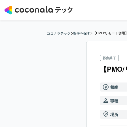
>
>
【PMO/リモート併
ココナラテック
案件を探す
募集終了
【PMO
報酬
職種
場所