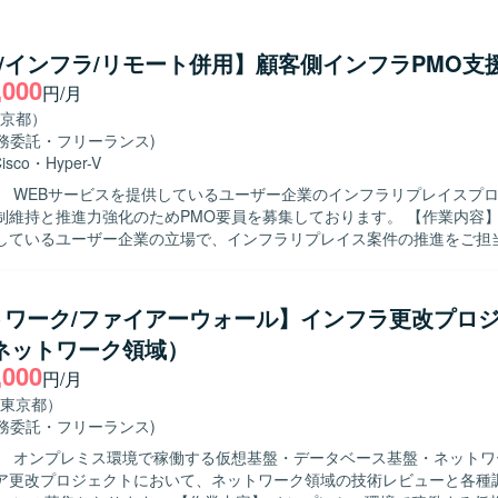
co/インフラ/リモート併用】顧客側インフラPMO支
,000
円/月
京都）
業務委託・フリーランス)
isco
・
Hyper-V
】 WEBサービスを提供しているユーザー企業のインフラリプレイスプ
持と推進力強化のためPMO要員を募集しております。 【作業内容】 WEBサー
しているユーザー企業の立場で、インフラリプレイス案件の推進をご担
ーバーおよびネットワークの知見を用いて、ベンダーコントロールやベン
っていただきます。 インフラリプレイスに伴う移行計画の策定や、各フ
トの作成をご担当いただきます。 【求める人物像】 インフラ領域の知見を
トワーク/ファイアーウォール】インフラ更改プロ
ら、関係者とコミュニケーションを取りプロジェクトを主体的に推進し
ネットワーク領域）
ております。 ベンダーとの折衝や成果物レビューにおいて、論理的かつ
,000
ションの魅力】 ユーザー企業の立場でインフラリプレイス
円/月
ト全体に関わることができ、上流工程から一連のプロセスに携わること
東京都）
バーおよびネットワークに関する知見を活かしつつ、PMOとしてマネジ
業務委託・フリーランス)
発環境】 サーバーとしてWindows Serverおよび
】 オンプレミス環境で稼働する仮想基盤・データベース基盤・ネットワ
（RHEL）を利用しており、仮想化基盤上でのインフラ環境を前提としたプ
ア更改プロジェクトにおいて、ネットワーク領域の技術レビューと各種
ます。