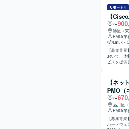
リモート可
【Cis
900
〜
港区（東
PMO
(
Linux
・
C
【募集背景
おいて、体制維
ビスを提供
ます。 サ
の精査を行
要となるドキュメン
【ネッ
活かしなが
PMO（
る方を求め
670
できる方を歓迎いたします。 【ポジ
〜
プロジェク
品川区（
す。 サー
PMO
(
を高めていただける環境です。 【開
【募集背景
Linux
ハードウェ
なっており