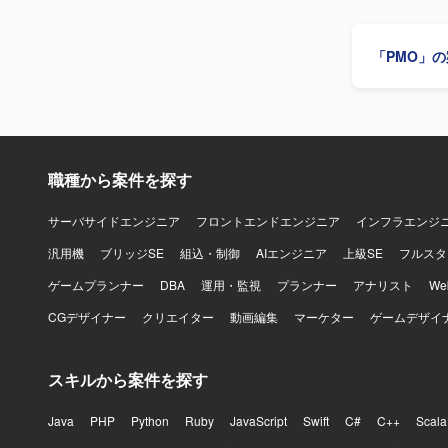
システムの
ていただき
す。 【求める人物像】 自走して課題を発見し、関係者と連携しながら解決まで主体的に推進で
「PMO」
きる方を求
ュール下で
しながら、全体像を
ンフラ更改
ズに深く関
ンダー折衝
職種から案件を探す
す。厳しい
ます。 【開発環境】 LDAPを中心としたID管理・認証基盤、Active DirectoryやMicrosoft Entra
ID など
サーバサイドエンジニア
フロントエンドエンジニア
インフラエンジ
汎用機
ブリッジSE
組込・制御
AIエンジニア
上級SE
フルスタ
ゲームプランナー
DBA
運用・監視
プランナー
アナリスト
W
CGデザイナー
クリエイター
動画編集
マーケター
ゲームデザイ
スキルから案件を探す
Java
PHP
Python
Ruby
JavaScript
Swift
C#
C++
Scala