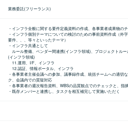
業務委託(フリーランス)
・インフラ全般に関する要件定義資料の作成、各事業者成果物のチ
・インフラ個別テーマについての検討のための事前資料作成（外字
要件、、、等々といったテーマ）

・インフラ共通として

　ルール整備、ベンダー間連携(インフラ領域)、プロジェクトルー
(インフラ領域)

　11.運用、I/F、インフラ

　12.認証、情報ポータル、インフラ

・各事業者主催会議への参加、議事録作成、統括チームへの適切な
ク、会議内での質疑対応

・各事業者の週次報告資料、WBSの品質観点でのチェックと、指摘
・既存メンバーと連携し、タスクを相互補完して実施いただく