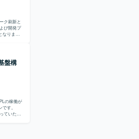
実務経験があ
グと業務理
ーク刷新と
いポジショ
よび開発プ
システム刷
となりま
ラスとメン
可能です。
ンダーコン
環境に依存
、完成後の
走および育成
基盤構
や事業部か
明確でない
がら方向性
伴走し、プ
PLの稼働が
、業務要件チ
ンです。
クト推進だ
行っていただ
を見渡した
DAPを中心
ッジ移転や
および関係
取り、主体
サービス・
対応を行っ