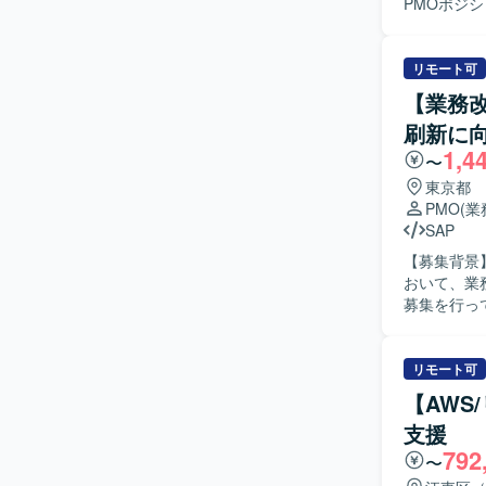
PMOポジションの募集となり
タベース基
ドイツ本社
術レビュー
リモート可
ー作成の設
【業務改
請・調整、
刷新に
ク・スケジ
1,4
応、インシ
〜
支援などとなります。 【求める人物像】 ネット
東京都
主体的にコ
PMO
(
ンダー成果
SAP
ていただける方が望ましいです。
【募集背景
おいて、ネ
おいて、業
るポジショ
募集を行っています。 【作業内容】 大手建設会
ケーション
想策定フェ
知見を獲得していただけます。 【
像を描いて
ットワーク
フロー作成
リモート可
となります
ます。また
【AWS
ます。さら
支援
ト推進を担
792
ロー作成フェーズに分
〜
原価管理、