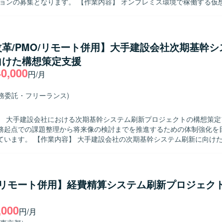
ます。 【作業内容】 オンプレミス環境で稼働する仮想基盤・デー
盤・ネットワーク基盤のハードウェア更改プロジェクトに参画していた
およびベンダーが実施する設計・構築・移行作業に対して、ネットワー
や各種調整を中心にプロジェクト推進をご担当いただきます。 主な業務
計書レビュー、海外本社との設計確認・質疑応答、ファイアウォールの
革/PMO/リモート併用】大手建設会社次期基幹シ
検証計画レビュー・検証支援、ネットワーク課題の整理と対応方針の検
向けた構想策定支援
ュール・課題管理およびベンダー・関係者との調整、軽微なネットワー
40,000
デント一次対応とベンダー連携、データセンター作業時の入館申請・立
円/月
ワーク設計・構築経験を活かしつつ、関係者と
ミュニケーションを取りながらプロジェクトを推進できる方を求めており
業務委託・フリーランス)
物のレビューや課題整理を粘り強く行い、関係各所と協調しながら合意
 【ポジションの魅力】 大規模なインフラ更改プロジェクトに
】 大手建設会社における次期基幹システム刷新プロジェクトの構想策定
ットワーク領域の中核メンバーとして技術レビューとPMO業務を一体的
務起点での課題整理から将来像の検討までを推進するための体制強化を
ンです。 海外本社や複数ベンダーとの協業を通じて、グローバル環境で
社の次期基幹システム刷新に向けた超上流の構
や調整スキル、ネットワーク更改プロジェクトにおける上流から運用ま
ーズに参画いただきます。現場部門に入り込み、業務の実態を可視化し
開発環境】 オンプレミスの仮想基盤・データベース基盤・ネ
いきます。具体的には、業務部門へのヒアリングや現状業務(As-Is)の
基盤環境上でのネットワーク設計・構築・運用およびファイアウォール
、業務課題の抽出・整理および将来業務(To-Be)の検討・改善提案を行
。
、業務整理手法の標準化、各種資料作成、会議ファシリテーションを担
/リモート併用】経費精算システム刷新プロジェクト
に、プロジェクト全体の進捗管理・課題管理を行い、PM/PMOとしての
っていただきます。期間としては、計画策定フェーズとヒアリング・業
,000
かれて進行する想定です。 【求める人物像】 建設業界の業務を理解し、
円/月
調達、工事管理などいずれかの領域での業務知見をお持ちの方を求めて