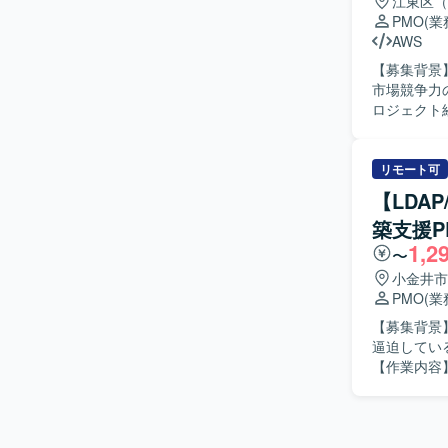
江東区（
務改革コンサ
PMO
(
る方が望ま
AWS
解の地力をお持ちの方も歓迎
【募集背景
で課題整理
市場競争力
ンです。構
ロジェクト
新の全体像
す。 【作業内容】 要件定義の妥当性を確認し、業務要件および非機能要件の整理を支援してい
バークラス
ただきます
【開発環境
トロールを
リモート可
しない形で
移行計画策
【LDA
支援も担っていただきます。 【求め
築支援P
ュールや体
1,2
らの要望を
〜
打ち合わせ
小金井市
を見出せる
PMO
(
ロジェクト全
【募集背景
力】 大手
逼迫してい
ームと非機
【作業内容
けでなく、
きます。P
マネジメン
としたID
組織力強化にも貢献していた
ベンダーと
り、老朽化
的に課題解