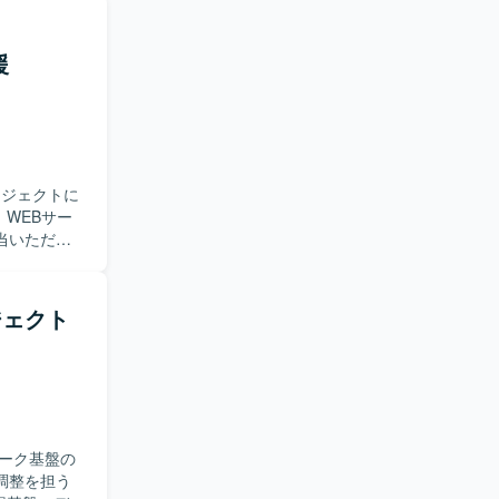
援
ロジェクトに
当いただき
ダー成果物
ェーズで必
ジェクト
ていただけ
丁寧に対応
ができま
メントスキル
ーク基盤の
ロジェクトと
調整を担う