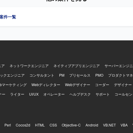
活用が想定されています。
ます。スケジュール管理および構築フェーズ全体の推進支援を担当して
の案件一覧
めています。顧客やベンダーとのコミュニケーションを円滑に行い、厳
も粘り強くプロジェクトを前進させられる方が望ましいです。ドキュメ
把握して動ける方を求めています。 【ポジションの魅力】 大学の大規模イ
プロジェクトにおいて、ID管理・認証基盤領域のPL補佐として上流から
わることができます。LDAPを中心としたID管理基盤の知見を活かしつ
やスケジュール管理などプロジェクトマネジメント寄りの経験を積むこ
スケジュール環境での推進経験は、その後の大規模案件でのキャリアに
のディレクトリサービスや認証連携技術を扱う環境です。
ニア
ネットワークエンジニア
ネイティブアプリエンジニア
サーバーエンジニ
ックエンジニア
コンサルタント
PM
プリセールス
PMO
プロダクトマネ
ebマーケティング
Webディレクター
Webデザイナー
コーダー
デザイナー
ナー
ライター
UI/UX
オペレーター
ヘルプデスク
サポート
コールセン
Perl
Cocos2d
HTML
CSS
Objective-C
Android
VB.NET
VBA