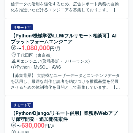
信データの活用を強化するため、広告レポート業務の自動
化を推進いただけるエンジニアを募集しております。 【作
業内容】 クライアント企業のゲームアプリに関する広告配
信データの収集・集計・レポート業務をご担当いただきま
す。具体的には、各広告媒体の広告APIを利用した配信デー
リモート可
タの取得およびWebスクレイピングによるデータ収集、取
【Python/機械学習/LLM/フルリモート相談可】AI
得データの整形・集計、DBへの保存、レポートへの反映、
プラットフォームエンジニア
スプレッドシートのレポート枠作成と調整、予算超過アラ
1,080,000
〜
円/月
ートなど各種ツールの作成、内部BIツールのダッシュボー
千代田区（東京都）
ド作成、外部クライアントへのデータ送信などを行ってい
AIエンジニア
(業務委託・フリーランス)
ただきます。 【求める人物像】 広告配信データの特性を理
Python
・
MySQL
・
AWS
解しながら、自動化や効率化の観点で主体的に改善提案が
できる方を求めております。また、関係者とのコミュニケ
【募集背景】 大規模なユーザーデータとコンテンツデータ
ーションを通じて要件を整理し、着実に開発・運用までや
を活用し、最適な創作と読者を結びつける推薦基盤を発展
りきる姿勢をお持ちの方が望ましいです。 【ポジションの
させるための体制強化を目的として募集しています。 【作
魅力】 大規模な広告配信データを扱いながら、レポート自
業内容】 おすすめ機能や検索機能の要件定義および目標指
動化やツール開発を通じて業務プロセス全体の効率化に貢
標の設計、技術選定を行います。 ユーザーの行動ログやコ
献できるポジションです。データ基盤からレポーティング
ンテンツの特徴量を抽出するデータ処理基盤を設計・運用
リモート可
まで一連の流れに携わることで、データエンジニアリング
します。 LLMや埋め込み技術を用いてコンテンツ理解およ
【Python/Django/リモート併用】業務系Webアプ
やアナリティクスの知見を広く深めていただけます。 【開
び検索の基盤を設計・運用します。 推論パイプラインや
リ保守開発・追加開発案件
発環境】 言語はPythonとSQLを中心に、一部で
LLM・機械学習モデルの開発および運用体制（LLMOps /
630,000
〜
円/月
GoogleAppScriptを使用いたします。インフラおよびDBに
MLOps）の仕組みを設計し、継続的に改善します。 ユーザ
大阪府