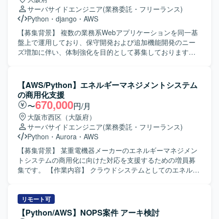
はAWS（EC2、S3、Athena）を利用し、Jenkinsや
ー行動とコンテンツ情報に基づく推薦エンジンの開発・改
サーバサイドエンジニア
(業務委託・フリーランス)
Redash、Git Hub、Visual Studio Codeなどのツールを用い
善を行います。 コンテンツ分類の仕組みと記事評価機能の
Python
・
django
・
AWS
て開発・運用を行っております。
開発・改善を行い、その運用をチームとして支援します。
信頼性・安全性向上のため、悪意ある行動を検知しLLMで
【募集背景】 複数の業務系Webアプリケーションを同一基
判定するフィルタリング機能を開発します。 既存の機械学
盤上で運用しており、保守開発および追加機能開発のニー
習基盤を最新技術に更新し、性能およびコストの改善を図
ズ増加に伴い、体制強化を目的として募集しております。
ります。 新規事業における検索・おすすめ機能の企画・開
【作業内容】 AWS上で稼働する業務系Webアプリに対し
発・改善に携わります。 【求める人物像】 ミッション・ビ
て、Django/Pythonを用いたバックエンド保守開発および追
ジョン・バリューに共感し、その実現に主体的に取り組め
加機能開発をご担当いただきます。既存機能の改修、不具
【AWS/Python】エネルギーマネジメントシステム
る方を求めています。 新しい技術への感度が高く、プロダ
合対応、認証まわりや画面機能追加、マスタ変更に伴うバ
の商用化支援
クト品質向上にこだわりを持って取り組める方を歓迎しま
ックエンド対応を行っていただきます。AWS環境上で稼働
670,000
〜
円/月
す。 環境変化に柔軟に対応し、建設的な議論を推進できる
するWebアプリのログ確認や原因調査、本番リリース前後
大阪市西区（大阪府）
方を求めています。 計測と実験を重視し、データドリブン
の改修・検証・リリース支援、設計書・テスト仕様書・リ
サーバサイドエンジニア
(業務委託・フリーランス)
に意思決定できる方に適したポジションです。 技術以外の
リース関連資料などのドキュメント更新もお任せいたしま
Python
・
Aurora
・
AWS
要素も含む複雑なビジネス課題に対して前向きに取り組
す。必要に応じてフロントエンド側の調査や軽微な修正支
み、解決を楽しめるマインドをお持ちの方を歓迎します。
援も行っていただきます。 【求める人物像】 既存システム
【募集背景】 某重電機器メーカーのエネルギーマネジメン
生成AIの最新技術を積極的に取り込み、基盤の継続的な改
の構造を理解しながら、自ら調査し主体的に課題解決に取
トシステムの商用化に向けた対応を支援するための増員募
善に強い興味をお持ちの方を求めています。 【ポジション
り組んでいただける方を求めております。チームメンバー
集です。 【作業内容】 クラウドシステムとしてのエネルギ
の魅力】 多様なコンテンツとコミュニティから生まれるユ
と協調しつつ、ドキュメント作成やレビュー指摘対応など
ーマネジメントシステムに対して、AWS環境におけるシス
ニークなデータを扱いながら開発に携わることができま
も丁寧に行っていただける方が望ましいです。 【ポジショ
テムアーキテクチャ設計や開発を行います。必要事項の調
す。 国内でも有数のデータ規模を持つコンテンツプラット
ンの魅力】 複数の業務系Webアプリを同一基盤で扱うた
査や要件の洗い出し、対応方針の策定などの上流工程を中
リモート可
フォームで、推薦・検索基盤の運用経験を積むことができ
め、共通基盤の理解を深めながら幅広いドメインの機能開
心にご対応いただきます。上流工程を担当しているプロパ
【Python/AWS】NOPS案件 アーキ検討
ます。 LLMを推薦に活用する実践的な知見を蓄積できる環
発・保守に関わることができます。リリース前後の改修や
ーを中心とした体制に参画し、開発要員としてシステム商