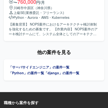
760,000
〜
円/月
境です。 最新のAI技術を積極的に取り入れ、対外的な発信
検証、障害調査など、サービスライフサイクル全体に携わ
用化に向けた各種対応を行います。 【求める人物像】 関係
川崎市中原区（神奈川県）
も奨励される文化があります。 技術選定やロードマップ策
ることで、バックエンドエンジニアとしての経験を総合的
者と円滑にコミュニケーションを取りながら、基本設計以
上級SE
(業務委託・フリーランス)
定に大きな裁量を持ち、AI・機械学習基盤構築の中核とし
に積むことができます。 【開発環境】 Django/Pythonを用
降の工程を主体的に進めていただける方を求めています。
Python
・
Aurora
・
AWS
・
Kubernetes
て活躍できるポジションです。 【開発環境】 機械学習シス
いたバックエンド開発を中心に、AWS環境上で稼働する
テスト観点をしっかり持ち、説明や実施を自律的に行える
テムの開発には主にPythonを使用し、Databricks上で動作
Webアプリケーションの保守開発を行います。RDB/SQLを
方を歓迎いたします。 【ポジションの魅力】 AWSを活用し
【募集背景】 NOPS案件におけるアーキテクチャ検討体制
することを前提にライブラリを選定します。 システム間通
利用したデータベースアクセスや、Gitを用いたチーム開発
たクラウドベースのエネルギーマネジメントシステムに上
を強化するための募集です。 【作業内容】 NOPS案件のア
信にはProtocol Bufferを利用します。 開発にはJupyter
を行う環境です。
流工程から関わることができ、アーキテクチャ設計から開
ーキ検討チームにて、システム全体としてのアーキテクチ
Notebook on Databricksを利用し、Pythonプロジェクトの
発、テストまで一貫して携わることができます。電力や
ャ検討や方式設計を担当いただきます。決定事項の開発チ
パッケージングにはrye（uv backend）を利用します。 デ
IoT、産業機器連携などのドメイン知識や、Infrastructure as
ームへの展開や、問題発生時の解析および説明資料作成、
ータ処理基盤としてはSnowflakeおよびDatabricksのSpark
Code といったクラウドネイティブな技術スタックを身につ
水平展開の検討、打合せでの説明対応なども行っていただ
他の案件を見る
を使用し、大規模データの処理・学習・推論を行います。
ける機会があります。 【開発環境】 AWS環境上での開発を
きます。 【求める人物像】 上流工程で主体的に動きながら
マネージドクラウドサービスとしてDatabricks on AWSおよ
想定しており、Python（Lambda）やAPI Gateway、
関係者と合意形成を進められる方を求めています。技術的
びQdrantを利用します。
RDS/Aurora、CloudFormationやCDKなどのIaCツールを利
な論点を整理し、分かりやすく説明するコミュニケーショ
「サーバサイドエンジニア」の案件一覧
用する構成です。
ン力をお持ちの方です。 【ポジションの魅力】 大規模シス
テムのアーキテクチャ検討に上流から関わることができ、
「Python」の案件一覧
「django」の案件一覧
クラウドやコンテナ技術を活用したモダンなシステム設計
の経験を積むことができます。 【開発環境】 AWSおよびコ
ンテナ技術を活用したバックエンド開発環境を想定してい
ます。
職種から案件を探す