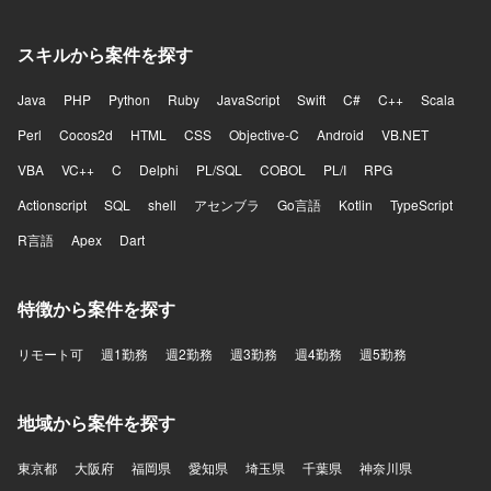
スキルから案件を探す
Java
PHP
Python
Ruby
JavaScript
Swift
C#
C++
Scala
Perl
Cocos2d
HTML
CSS
Objective-C
Android
VB.NET
VBA
VC++
C
Delphi
PL/SQL
COBOL
PL/I
RPG
Actionscript
SQL
shell
アセンブラ
Go言語
Kotlin
TypeScript
R言語
Apex
Dart
特徴から案件を探す
リモート可
週1勤務
週2勤務
週3勤務
週4勤務
週5勤務
地域から案件を探す
東京都
大阪府
福岡県
愛知県
埼玉県
千葉県
神奈川県