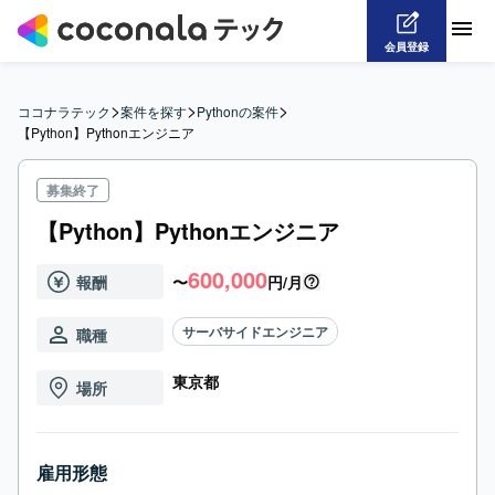
会員登録
>
>
>
ココナラテック
案件を探す
Pythonの案件
【Python】Pythonエンジニア
募集終了
【Python】Pythonエンジニア
600,000
報酬
〜
円/月
サーバサイドエンジニア
職種
東京都
場所
雇用形態