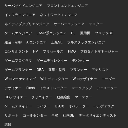
サーバサイドエンジニア
フロントエンドエンジニア
インフラエンジニア
ネットワークエンジニア
ネイティブアプリエンジニア
サーバーエンジニア
テスター
ゲームエンジニア
LAMP系エンジニア
PL
汎用機
ブリッジSE
組込・制御
AIエンジニア
上級SE
フルスタックエンジニア
コンサルタント
PM
プリセールス
PMO
プロダクトマネージャー
ゲームプログラマ
ゲームディレクター
デバッカー
ゲームプランナー
DBA
運用・監視
プランナー
アナリスト
Webマーケティング
Webディレクター
Webデザイナー
コーダー
デザイナー
Flash
イラストレーター
マークアップ
アニメーター
CGデザイナー
クリエイター
動画編集
マーケター
ゲームデザイナー
ライター
UI/UX
オペレーター
ヘルプデスク
サポート
コールセンター
事務
社内SE
データサイエンティスト
講師