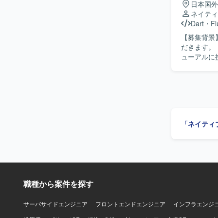
日本国外
ネイティ
Dart
・
Fl
【募集背景】 【作業内容】 大手ECサイトのショッピングアプリリニューアルを
だきます。 【求める人物像】 【ポジションの魅力】 大手ECサイトのショッピングアプリリニ
「ネイティ
職種から案件を探す
サーバサイドエンジニア
フロントエンドエンジニア
インフラエンジ