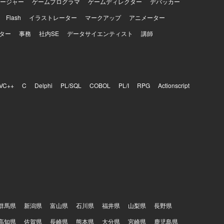
ージャー
ゲームプログラマ
ゲームディレクター
デバッカー
Flash
イラストレーター
マークアップ
アニメーター
ター
事務
社内SE
データサイエンティスト
講師
VC++
C
Delphi
PL/SQL
COBOL
PL/I
RPG
Actionscript
群馬県
新潟県
富山県
石川県
福井県
山梨県
長野県
高知県
佐賀県
長崎県
熊本県
大分県
宮崎県
鹿児島県