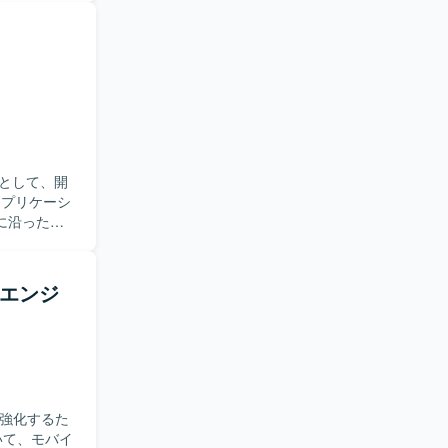
ニケーショ
クラムベー
スト、改善
動ける方を
組みにも前
ルアプリ開
ーム開発に加
として、開
発サイクル
に沿った設
クラム）開発を
いただきま
行っておりま
開発プロセ
発エンジ
ら、質問や
望ましいで
開発プロセ
環
既存のアーキ
を強化するた