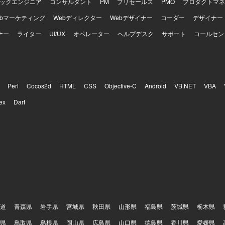
ックエンジニア
コンサルタント
PM
プリセールス
PMO
プロダクトマネ
ebマーケティング
Webディレクター
Webデザイナー
コーダー
デザイナー
ナー
ライター
UI/UX
オペレーター
ヘルプデスク
サポート
コールセン
Perl
Cocos2d
HTML
CSS
Objective-C
Android
VB.NET
VBA
ex
Dart
道
青森県
岩手県
宮城県
秋田県
山形県
福島県
茨城県
栃木県
県
鳥取県
島根県
岡山県
広島県
山口県
徳島県
香川県
愛媛県