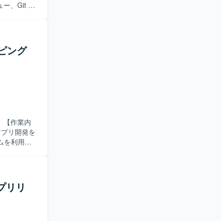
、Git を
ムメンバー
【求め
ョンを大切
習得にも前
ッピング
モバイルアプ
目指せる環
理とブランチ運
ます。
内
アプリ開発を
ムを利用し
で主体的に
ム開発やデ
アプリリ