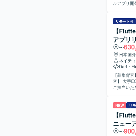
ルアプリ開発
用いたブラ
とコミュニ
る人物像】
リモート可
にしながら
【Flu
向きに取り組んでい
アプリ
頭CFDサー
630
リ開発の経
〜
境で、CI/
日本国外
Flutte
ネイティ
用を行って
Dart
・
Fl
【募集背景】
容】 大手E
ご担当いた
たUI実装や機
バイルアプ
開発を進めていただける
NEW
リモ
マートフォ
【Flu
ザインシステム活用の
ニュー
フォンアプ
900
〜