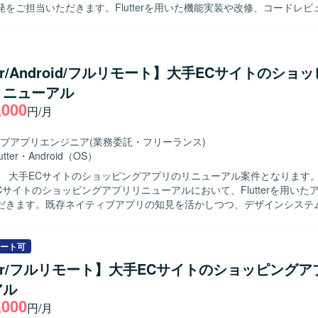
をご担当いただきます。Flutterを用いた機能実装や改修、コードレビュー
ンチ運用など、一連の開発フローに沿って作業していただきます。チー
ケーションを取りながら、課題の抽出や解決にも取り組んでいただきます。 
 モバイルアプリ開発に主体的に取り組み、チーム内でのコミュニケーシ
課題解決ができる方を求めております。金融やCFDなどのドメイン知識
tter/Android/フルリモート】大手ECサイトのショ
ただける方ですと望ましいです。 【ポジションの魅力】 金融業界向けの店
リニューアル
ビス導入という専門性の高い分野に携わることができ、Flutter による
,000
験を深めていただけます。将来的にリードエンジニアやアーキテクトを
円/月
CD やサーバーサイドなど周辺技術にも関わる機会がございます。 【開発環境】
r を中心としたモバイルアプリ開発環境にて、Git を用いたソースコード管
ブアプリエンジニア
(業務委託・フリーランス)
おります。CI/CD 環境を活用しながら継続的な開発・改善を進めており
utter
・
Android（OS）
 大手ECサイトのショッピングアプリのリニューアル案件となります。 【作業
Cサイトのショッピングアプリリニューアルにおいて、Flutterを用いた
だきます。既存ネイティブアプリの知見を活かしつつ、デザインシステ
能改修、品質向上に向けた開発業務を行っていただきます。 【求める人物像】 モ
リのユーザー体験向上に関心を持ち、デザインシステムを理解したうえ
方を求めています。 【ポジションの魅力】 大規模なECサービスのス
ート可
ンアプリ開発に携わることで、Flutterを活用したクロスプラットフォー
tter/フルリモート】大手ECサイトのショッピング
実践経験を積むことができます。 【開発環境】 Flutterを用いたスマート
アル
リ開発環境となります。
,000
円/月