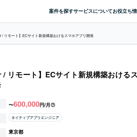
案件を探す
サービスについて
お役立ち情
tter / リモート】ECサイト新規構築おけるスマホアプリ開発
tter / リモート】ECサイト新規構築おけ
発
600,000
〜
円/月
ネイティブアプリエンジニア
東京都