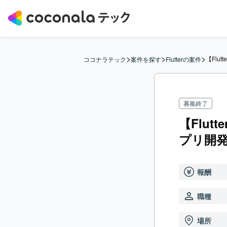
>
>
>
【Flu
ココナラテック
案件を探す
Flutterの案件
募集終了
【Flu
プリ開
報酬
職種
場所