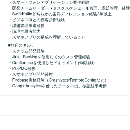
・スマートフォンアプリケーション案件経験

・開発チームリーダー（タスクスケジュール管理、課題管理）経験

・Swift/Kotlinどちらかの案件ディレクション経験3年以上

・ビジネス側との顧客折衝経験

・課題管理推進経験

・論理的思考能力

・スマホアプリの構成を理解していること
■歓迎スキル：
・スクラム開発経験

・Jira、Backlogを使用してのタスク管理経験

・Confluenceを使用したドキュメント作成経験

・PL/PMO経験

・スマホアプリ開発経験

・Firebase実務経験（Crashlytics/RemoteConfigなど）

・GoogleAnalyticsを使ったデータ抽出、検証結果考察