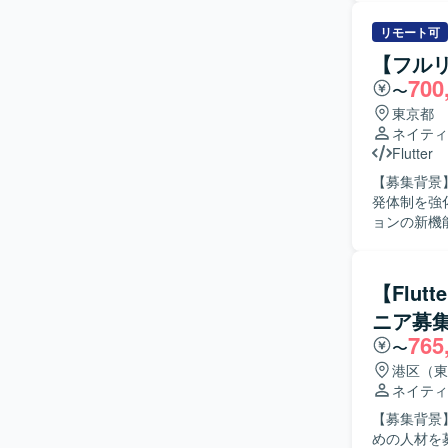
す。生成A
ンを取りな
リモート可
スのアジャ
【フルリ
まで一連の工程に携わって
700
〜
極的にコミ
求めており
東京都
向きにチャレンジいた
ネイティ
ステムに関
Flutter
発スキルの両
【募集背景
え、生成A
発体制を強化するための募集
の中で、企画
ョンの新機
境】 Flu
計から実装
採用してお
す。生成A
す。
スの推進にも取り組んでいた
【Flu
推進できる
ニア募
提案を行い
765
す。 【ポジションの魅力】 Flutterを用いたモバイルアプリケーション開発に深く関わることが
〜
でき、設計
港区（東
スに携わるこ
ネイティ
境】 Flu
【募集背景
テクチャや
めの人材を募集しております。 【作