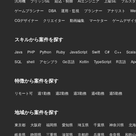
汎用機
ブリッジSE
組込・制御
AIエンジニア
上級SE
フルスタ
ゲームプランナー
DBA
運用・監視
プランナー
アナリスト
W
CGデザイナー
クリエイター
動画編集
マーケター
ゲームデザイ
スキルから案件を探す
Java
PHP
Python
Ruby
JavaScript
Swift
C#
C++
Scala
SQL
shell
アセンブラ
Go言語
Kotlin
TypeScript
R言語
Ap
特徴から案件を探す
リモート可
週1勤務
週2勤務
週3勤務
週4勤務
週5勤務
地域から案件を探す
東京都
大阪府
福岡県
愛知県
埼玉県
千葉県
神奈川県
北海
岐阜県
静岡県
三重県
滋賀県
京都府
兵庫県
奈良県
和歌山