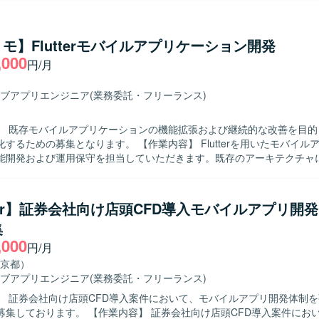
Iを活用した開発プロセスを取り入れつつ、ビジネス側メンバーとコミュ
がら要件の整理や仕様調整、実装、レビューを行っていただきます。ス
イル開発に参加し、定期的なリリースサイクルの中で設計から実装、テ
モ】Flutterモバイルアプリケーション開発
いただきます。 【求める人物像】 チームメンバーやビジネス側と積
,000
円/月
ュニケーションを取りながら、自ら課題を発見し解決に向けて主体的に
ます。新しい技術や開発手法への関心が高く、生成AIなどの新しい取り
だける方が望ましいです。 【ポジションの魅力】 金融領域の証券取引シ
ブアプリエンジニア
(業務委託・フリーランス)
わる資産管理スマホアプリ開発に携わることで、ドメイン知見とモバイ
方を高めていただけます。Flutter を中心としたクロスプラットフォ
】 既存モバイルアプリケーションの機能拡張および継続的な改善を目的
Iを活用した開発プロセスを経験できる環境です。スクラムによる短い開
となります。 【作業内容】 Flutterを用いたモバイルアプリケーシ
からリリースまでの一連の流れを継続的に経験できる点も魅力です。 【開発環
能開発および運用保守を担当していただきます。既存のアーキテクチャ
tter（モバイル）、Kotlin（BFF）を中心とした構成で、アジャイル（ス
までを一貫して対応し、コードレビューを通じた品質向上にも関わって
ります。約3週間ごとのリリースサイクルで継続的な機能追加と改善を
Iを積極的に活用し、ドキュメント作成やコード補助などを含む効率的な
だきます。 【求める人物像】 自ら課題を見つけ主体的にタスクを
tter】証券会社向け店頭CFD導入モバイルアプリ開
方を求めています。チーム内で積極的にコミュニケーションを取りなが
集
、より良い開発プロセスやプロダクトづくりに貢献していただける方が
,000
円/月
から実装、レビューまで一連の工程を経験できます。生成AIを活用した
京都）
とで、新しい開発手法やツールの活用スキルを高めることができます。 【開発
ブアプリエンジニア
(業務委託・フリーランス)
tterを中心としたモバイルアプリケーション開発環境を想定しています。
】 証券会社向け店頭CFD導入案件において、モバイルアプリ開発体制
開発ルールに沿って開発を行っていただきます。
業内容】 証券会社向け店頭CFD導入案件において、モバイ