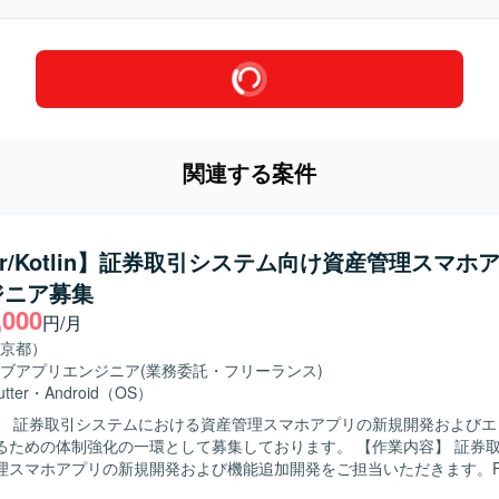
関連する案件
tter/Kotlin】証券取引システム向け資産管理スマホ
ジニア募集
,000
円/月
京都）
ブアプリエンジニア
(業務委託・フリーランス)
utter
・
Android（OS）
】 証券取引システムにおける資産管理スマホアプリの新規開発およびエ
の体制強化の一環として募集しております。 【作業内容】 証券取引システム
スマホアプリの新規開発および機能追加開発をご担当いただきます。Flut
アプリ開発を中心に、Kotlin を用いたBFF周辺の開発にも関わってい