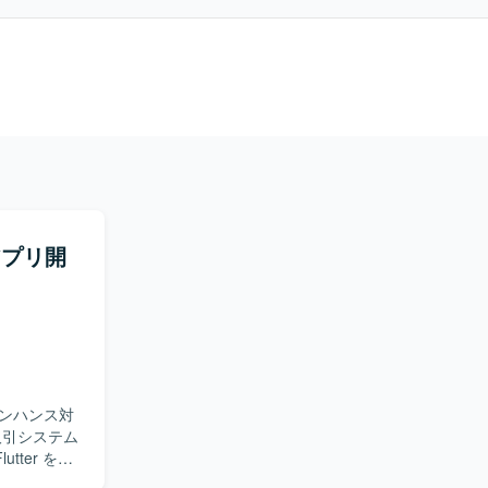
アプリ開
ンハンス対
ter を用
ただく想定で