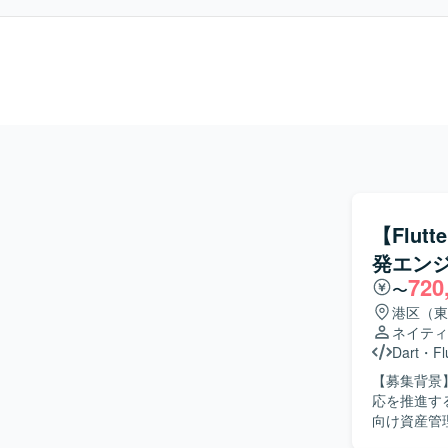
【Flu
発エン
720
〜
港区（東
ネイティ
Dart
・
Fl
【募集背景
応を推進するため
向け資産管理
いたモバイル