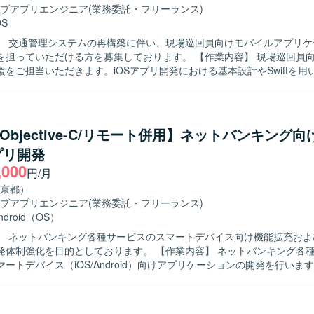
ブアプリエンジニア
(業務委託・フリーランス)
OS
】 交通管理システムの再構築に伴い、現場巡回員向けモバイルアプリケ
ただける方を募集しております。 【作業内容】 現場巡回員向けiPhoneア
援をご担当いただきます。iOSアプリ開発における基本設計やSwiftを用
発方針の整理、仕様調整や技術課題の整理、レビュー対応などを実施し
、開発メンバーへの技術的なリードを行い、後続の詳細設計、製造、テ
対応していただきます。アプリでは点検情報登録、交通状況入力、写真
ります。 【求める人物像】 モバイルアプリ開発において主体的に
t/Objective-C/リモート併用】ネットバンキング
開発方針を整理し、関係者と円滑にコミュニケーションを取りながら仕
プリ開発
を推進できる方を求めております。開発メンバーを技術面からリードし
,000
に意欲的に取り組んでいただける方が望ましいです。 【ポジションの魅力】 交
円/月
領域の重要なシステム再構築プロジェクトにおいて、モバイル開発リー
京都）
ら後続工程まで広く関わっていただけます。業務系モバイルアプリや位
ブアプリエンジニア
(業務委託・フリーランス)
の機能を通じて、現場業務の効率化や安全性向上に貢献できる点が魅力
ndroid（OS）
発支援ツールを活用した開発手法の検討にも関与いただける可能性があります
】 ネットバンキング各種サービスのスマートデバイス向け機能拡充およ
OS（iPhone）向けアプリケーション開発環境を想定しており、Swiftを
目的としております。 【作業内容】 ネットバンキング各種サービスに
ックエンドではJava／Spring Boot、フロントエンドではReact等の
ートデバイス（iOS/Android）向けアプリケーションの開発を行いま
想定です。また、AI開発支援ツールの活用を検討している環境です。
テストまで一連の工程をご担当いただきます。また、開発に関連する各
 【求める人物像】 モバイルアプリ開発において主体的に設計
テストまで対応できる方を求めております。関係者とコミュニケーショ