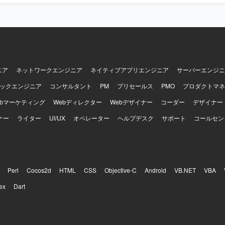
ニア
ネットワークエンジニア
ネイティブアプリエンジニア
サーバーエンジニ
ックエンジニア
コンサルタント
PM
プリセールス
PMO
プロダクトマネ
ebマーケティング
Webディレクター
Webデザイナー
コーダー
デザイナー
ナー
ライター
UI/UX
オペレーター
ヘルプデスク
サポート
コールセン
Perl
Cocos2d
HTML
CSS
Objective-C
Android
VB.NET
VBA
ex
Dart