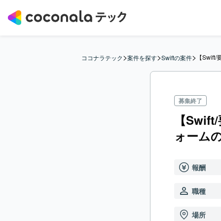
>
>
>
【Swi
ココナラテック
案件を探す
Swiftの案件
募集終了
【Swi
ォーム
報酬
職種
場所