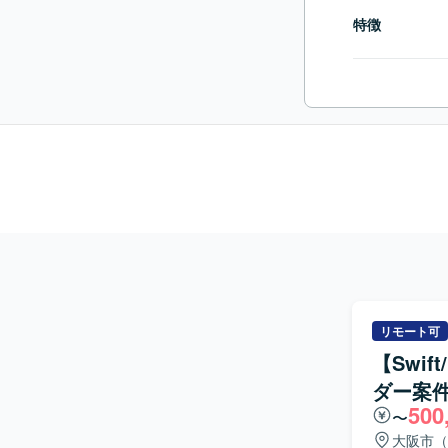
特徴
リモート可
【Swi
ダー案
500
〜
大阪市（