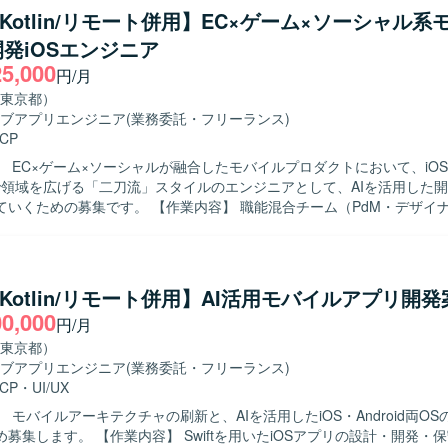
ユーザビリティを意識した開発ができる方を歓迎いたします。 【ポジションの魅
ft/Kotlin/リモート併用】EC×ゲーム×ソーシャル
系ネットバンキングサービスの開発に関わることで、大規模なユーザーを
発iOSエンジニア
アプリ開発経験を積むことができます。iOS/Androidいずれかの専門
25,000
も深めていただけます。 【開発環境】 iOS/Android向けモバイルアプ
円/月
bjective-C、Swiftを用いた開発が想定されます）。
東京都）
ブアプリエンジニア
(業務委託・フリーランス)
CP
】 EC×ゲーム×ソーシャルが融合したモバイルプロダクトにおいて、iO
dまで領域を広げる「二刀流」スタイルのエンジニアとして、AIを活用した
。 【作業内容】 職能混合チーム（PdM・デザイナー・エンジ
）に加わり、仕様検討からリリース・効果分析まで一貫してご担当いた
用いたiOSアプリの設計・開発・保守・運用を中心に、SwiftUIによるUI実
含めた実装・運用全般を担っていただきます。あわせて、Kotlinを用いたA
も関与し、Jetpack ComposeによるUI実装など、iOS側の知見を活か
ft/Kotlin/リモート併用】AI活用モバイルアプリ開
っていただきます。ClaudeなどのAIツールを活用しながら実装計画の
00,000
円/月
ューの効率化を進め、モバイルアーキテクチャの設計やドメイン分離に
向けた刷新を推進していただきます。また、PdM・デザイナーと連携し
東京都）
Iに基づいた機能開発、リリース後の効果分析までを通してプロダクト開
ブアプリエンジニア
(業務委託・フリーランス)
ミッションやバリューに共感し、EC体験
CP
・
UI/UX
興味をお持ちの方を求めています。変化の大きい環境の中でも挑戦を楽
 モバイルアーキテクチャの刷新と、AIを活用したiOS・Android両O
軸に大きなチャレンジをしたいと考えている方にマッチします。事業や
wiftを用いたiOSアプリの設計・開発・保守・運用を
やユーザーの声を捉えながら、主体的に開発をリードしていける方を歓