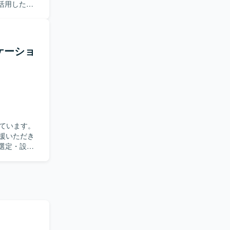
ルを活用した実
クチャの上
分析まで一
OS・
在り方を実践し
す。変化の
雑なドメイン
【ポジ
リケーショ
の技術力を
を活用した
域における高
omponents
を進めます。イ
rraform、
Hub
shlytics
基盤、Autify
on・Figma
ています。
支援いただき
術選定・設計
ビュー効率
づいて開発を
も活用しな
emini、