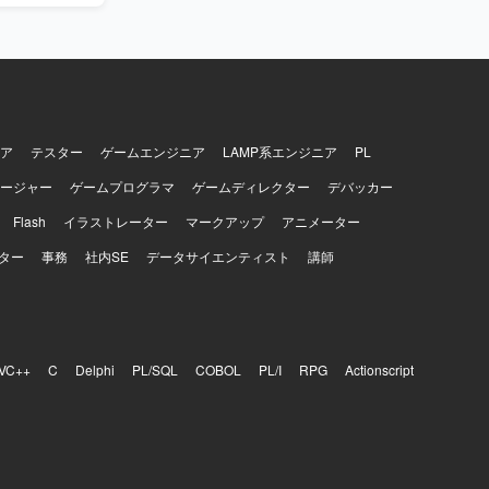
ア
テスター
ゲームエンジニア
LAMP系エンジニア
PL
ージャー
ゲームプログラマ
ゲームディレクター
デバッカー
Flash
イラストレーター
マークアップ
アニメーター
ター
事務
社内SE
データサイエンティスト
講師
VC++
C
Delphi
PL/SQL
COBOL
PL/I
RPG
Actionscript