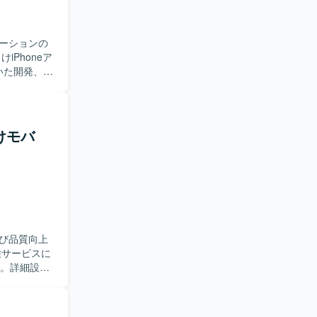
ーションの
いた開発、設
ていただき
スト工程ま
登録、現場
向けモバ
様調整や技
つつ、品質
ダーとして
置情報・写
です。今
。 【開
び品質向上
用いた開発を
技術スタック
す。詳細設計
種ドキュメ
ンを取りな