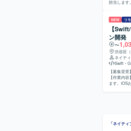
担当します。S
【ポジショ
装計画・コ
でプロダク
貫して担当し、
Androi
クトの価値
NEW
リモ
ながら探求
速い環境で
【Swif
で、高度な
ションの魅
大きく高めていただけます。 【開発環境】 
ン開発
iOS・An
ワークとしてSw
1,0
難度な技術課題に取り組めます。 【開発
〜
やMVVMな
Compose、G
渋谷区（
ンフラにはGoo
BigQuer
ネイティ
Actions、
Swift
・
G
やCloud M
によるQA自動化
【募集背景
を組み合わ
【作業内容
ます。iOS
判断を担当
化にも取り
推進していただきます。 【求める人物像】 
組み、関係者と
ダクト拡大
がら開発効率化に携われます。 【開発環境】
「ネイティ
Cloud Bui
GitHub