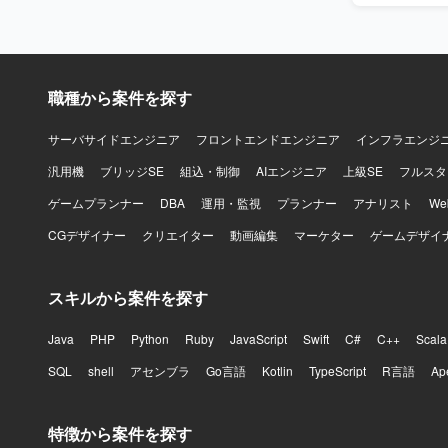
職種から案件を探す
サーバサイドエンジニア
フロントエンドエンジニア
インフラエンジ
汎用機
ブリッジSE
組込・制御
AIエンジニア
上級SE
フルスタ
ゲームプランナー
DBA
運用・監視
プランナー
アナリスト
W
CGデザイナー
クリエイター
動画編集
マーケター
ゲームデザイ
スキルから案件を探す
Java
PHP
Python
Ruby
JavaScript
Swift
C#
C++
Scala
SQL
shell
アセンブラ
Go言語
Kotlin
TypeScript
R言語
Ap
特徴から案件を探す