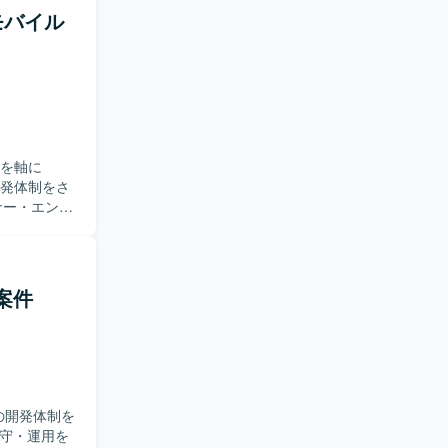
系モバイル
持つサービ
性を活かしつ
Sを軸に
開発体制をさ
だきます。
装やアーキテ
ndroid
した両OSで
発案件
策定、コード
よる開発並
つつ、事業
発全般に関わ
しみ、ソフ
Sの開発体制を
顧客に近い
迎します。