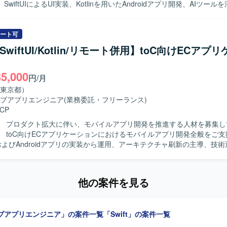
wiftUIによるUI実装、Kotlinを用いたAndroidアプリ開発、AIツー
ンの魅力】 少数精鋭のチームにおいて、自ら設計したモバイルアーキテ
ード生成・レビューの効率化を行います。要件定義からリリース、効果
トが動く手触りを持ちながら開発できる環境です。AI活用を前提としたi
モバイルアーキテクチャの設計・刷新も推進します。 【求める人物像】 プロダ
d両OSの「二刀流」開発プロセスを自ら設計し、AI時代のモバイル開発の
向上に向けて、オーナーシップを持ち挑戦を続けられる方を求めていま
ート可
していくことができます。EC×ゲーム×ソーシャルが組み合わさった複
、チームと連携しながら成果創出に取り組める方に適したポジションです。 
t/SwiftUI/Kotlin/リモート併用】toC向けECアプ
状態管理やパフォーマンス最適化に取り組むことで、エンジニアとして
力】 モバイルアーキテクチャの設計や技術選定に深く関与できます。AI
Swift、Kotlin、Goを用いた開発を行い、UIフレーム
droid両OSの開発プロセスを構築し、複雑なEC・ゲーム・ソーシャル領
iftUIやJetpack Composeを採用しています。Android Architecture C
35,000
環境】 Swift、Kotlin、Go、SwiftUI、Jetpack
円/月
どのアーキテクチャを活用し、XcodeおよびAndroid Studio上で開発
oogle Cloud、gRPC、Protocol Buffers、Bitrise、GitHub Actions、Te
東京都）
gle Cloudを用い、gRPCやProtocol Buffersによる通信、BitriseやGit
y、Figmaなどを使用します。
ブアプリエンジニア
(業務委託・フリーランス)
Cloud Buildを用いたCI/CDを構築しています。Terraformによる構成管理、Cra
CP
onitoringなどのモニタリング基盤、BigQueryやLooker Studioによる分析
、ClaudeやGitHub CopilotなどのAIツール群、GitHub・Slack・Noti
】 プロダクト拡大に伴い、モバイルアプリ開発を推進する人材を募集し
せたモダンな開発環境で、アジャイル開発を実践しています。
】 toC向けECアプリケーションにおけるモバイルアプリ開発全般をご
およびAndroidアプリの実装から運用、アーキテクチャ刷新の主導、技
していただきます。AIツールを活用した実装計画策定、コード生成、レ
組んでいただきます。PdM・デザイナーと連携し、事業数値・KPIに基
複雑性の高いアプリケーション開発に主体的に取り
他の案件を見る
連携しながら開発を推進できる方を求めています。 【ポジションの魅力】 プロ
フェーズにおいて、アーキテクチャ刷新や技術選定を主導し、AIツール
 Swift、Kotlin、Go、GCP、GitHub Actions、
ブアプリエンジニア」の案件一覧
「Swift」の案件一覧
ld、Terraform、BigQuery、Looker Studio、Claude、Codex、Cursor、G
 Copilotを使用します。開発手法はアジャイルです。