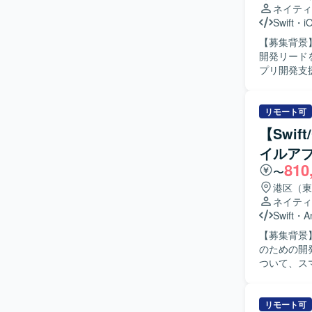
ネイティ
Swift
・
i
【募集背景
開発リードを担ってい
プリ開発支
計方針・開
ます。また
で一貫して
リモート可
報告などの機能を想定してお
【Swif
設計方針や
イルア
術課題整理
810
や生産性の向上
〜
通インフラ
港区（東
上流工程か
ネイティ
真登録など
Swift
・
A
後、AI開
【募集背景
発環境】 i
のための開発体制強化を
行います。バ
ついて、スマ
と連携する
から実装、
ントの作成も実施いただきます。
から実装、
リモート可