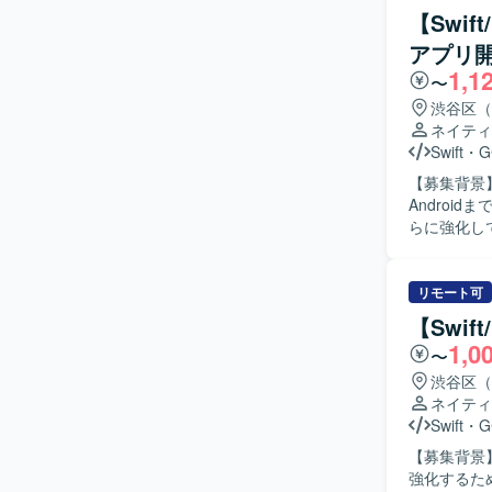
がら、品質と
【Swi
力】 金融
アプリ開
スのモバイル
1,1
つ、金融ドメインの知見
〜
リ開発環境（O
渋谷区（
ネイティ
Swift
・
G
【募集背景
Androi
らに強化していくための募集です
ニア・QA
Swiftを
クチャ設計を
リモート可
アプリ開発に
【Swi
の開発を行
1,0
〜
生成、レビ
列性向上に
渋谷区（
数値やKP
ネイティ
っていただきます。 【求める人物像】 プロダクトの
Swift
・
G
の可能性に
【募集背景】
トウェアを
強化するため募集します。 【作業内容】 S
距離で数値