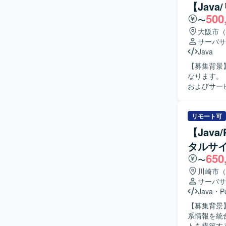
んでいただ
【Jav
める方にマッチする環境です。 【
500
〜
関わること
で一貫して
大阪市（
環境】 C#
サーバサ
境となりま
Java
【募集背景
なります。 【作業内容】 大規模システム刷新プロジェクトにおいて、既存システムの機能分離
およびサー
ストまで一貫して対応いただ
ら主体的に
画し、品質
リモート可
です。 【ポジションの魅力】 大規模システム刷新プロジェクトに長期的に携わることで、要件
【Jav
定義からテ
タルサ
分離やサー
650
決力を高めていただけます。 【開発環境
〜
した業務と
川崎市（
サーバサ
Java
・
P
【募集背景
系情報を統
トを構築するためのプロ