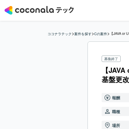
>
>
>
【JAVA 
ココナラテック
案件を探す
Cの案件
募集終了
【JAVA
基盤更
報酬
職種
場所