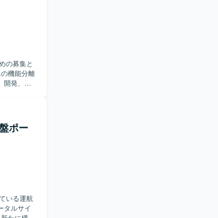
強く取り組
リリースま
【開発
開発・保守環
めの募集と
、開発、テ
長期的に参
が望ましい
基盤ポー
テムの機能
力、課題解
ている運航
ータルサイ