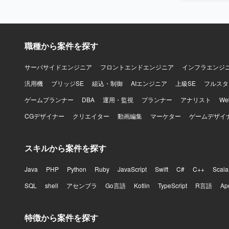
らオープン系
術の設計・
流から関与
す。 【開発環境】 現行環境としては富士通メインフレーム、AIM、SystemWaker、AIM/DB、
職種から案件を探す
INTERST
JBoss、
Java、SQ
サーバサイドエンジニア
フロントエンドエンジニア
インフラエンジ
汎用機
ブリッジSE
組込・制御
AIエンジニア
上級SE
フルスタ
ゲームプランナー
DBA
運用・監視
プランナー
アナリスト
W
CGデザイナー
クリエイター
動画編集
マーケター
ゲームデザイ
スキルから案件を探す
Java
PHP
Python
Ruby
JavaScript
Swift
C#
C++
Scala
SQL
shell
アセンブラ
Go言語
Kotlin
TypeScript
R言語
Ap
特徴から案件を探す