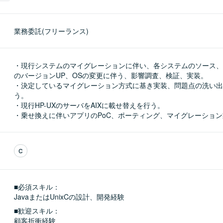
業務委託(フリーランス)
・現行システムのマイグレーションに伴い、各システムのソース、
のバージョンUP、OSの変更に伴う、影響調査、検証、実装。

・決定しているマイグレーション方式に基き実装、問題点の洗い出
う。

・現行HP-UXのサーバをAIXに載せ替えを行う。

・乗せ換えに伴いアプリのPoC、ポーティング、マイグレーショ
C
■必須スキル：
JavaまたはUnixCの設計、開発経験
■歓迎スキル：
顧客折衝経験