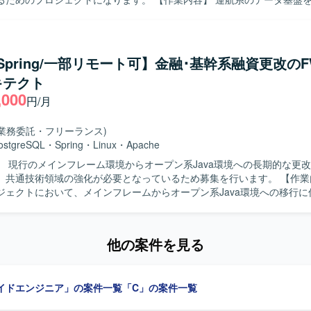
データを横串で参照するポータルサイトを新規開発していただきます。
るBluelake上に作成し、Snowflakeを通じてデータを参照する仕組み
また、要件定義から本番リリースまでの工程に参画し、詳細設計以降の
だきます。構築時にはAI適用の検討にも関与していただきます。 【求める人物
/Spring/一部リモート可】金融･基幹系融資更改のFW
定義から本番リリースまでの長期プロジェクトの中で、詳細設計以降の工
キテクト
進めていただける方を求めています。新たなデータ基盤やポータルサイ
,000
係者と協調しながら開発を進めていただける方が望ましいです。 【ポジションの
円/月
体規模が1000人月超となる大規模プロジェクトに参画し、運航系データ
の新規構築に携わることができます。SnowflakeなどのDWH技術やA
(業務委託・フリーランス)
ことで、新しい技術要素に触れながらスキルアップを図ることができます。 
ostgreSQL
・
Spring
・
Linux
・
Apache
a、SQL（PostgreSQL）、AWS、Snowflake、Bluelakeを中心とし
】 現行のメインフレーム環境からオープン系Java環境への長期的な更
す。
共通技術領域の強化が必要となっているため募集を行います。 【作業内容】 基幹
ジェクトにおいて、メインフレームからオープン系Java環境への移行に
っていただきます。SPRINGフレームワークやクラウド運用・方式に関
理、設計・開発に関する技術支援、PM補佐としての要件検討および整
検討・作成・管理、課題管理などのプロジェクト資料の作成および管理
他の案件を見る
からQA対応、テスト作業（結合・総合・リグレッションテスト等）や
だきます。 【求める人物像】 自発的に必要なタスクを洗い出し、
体的に作業を進められる方を求めています。関係者とのコミュニケーシ
イドエンジニア」の案件一覧
「C」の案件一覧
し、改善に向けて能動的に動ける方が望ましいです。 【ポジションの魅力】 大
・基幹系システムの更改プロジェクトに長期的に関わることで、メイン