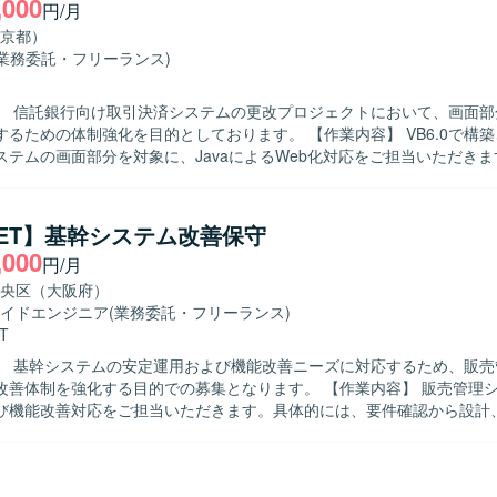
,000
円/月
京都）
(業務委託・フリーランス)
】 信託銀行向け取引決済システムの更改プロジェクトにおいて、画面部
の体制強化を目的としております。 【作業内容】 VB6.0で構築された現行
ステムの画面部分を対象に、JavaによるWeb化対応をご担当いただき
の設計書を読み解き、基本設計書および詳細設計書の作成、画面設計のレビ
ケースの作成とテスト実施、レビューまで一連の工程を対応していただ
物像】 既存システムの設計書を的確に読み解き、自立して設計からテス
.NET】基幹システム改善保守
方を求めております。関係者とのコミュニケーションを取りながら、品
,000
円/月
体的に行動できる方が望ましいです。 【ポジションの魅力】 レガシー環境
ステムへの更改プロジェクトを通じて、VB6.0からJavaへの置き換え
央区（大阪府）
とができます。設計からテストまで幅広い工程に関わることで、上流か
イドエンジニア
(業務委託・フリーランス)
とができます。 【開発環境】 現行システムはVB6.0で構築されてお
T
ムではJavaによるWeb画面開発を行います。
】 基幹システムの安定運用および機能改善ニーズに対応するため、販売
を強化する目的での募集となります。 【作業内容】 販売管理システムの保
び機能改善対応をご担当いただきます。具体的には、要件確認から設計
ースまで一連の工程をお任せいたします。既存機能の改修や不具合対応
追加なども行っていただきます。 【求める人物像】 システムの現状を理解
関係者と円滑にコミュニケーションを取り、自発的に改善提案や課題解