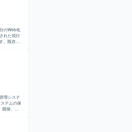
分のWeb化
ます。既存の
ューおよび製
きます。
トまでやり
質とスケジ
に関する知見
ら下流まで
管理システ
、開発、テ
に加え、業
決に取り組