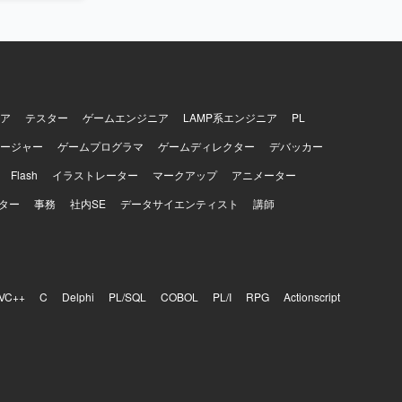
基盤・共通技
支援として上
ションで
pache、
開発言語として
ア
テスター
ゲームエンジニア
LAMP系エンジニア
PL
ージャー
ゲームプログラマ
ゲームディレクター
デバッカー
Flash
イラストレーター
マークアップ
アニメーター
ター
事務
社内SE
データサイエンティスト
講師
VC++
C
Delphi
PL/SQL
COBOL
PL/I
RPG
Actionscript