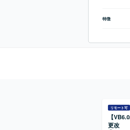
特徴
リモート可
【VB6
更改