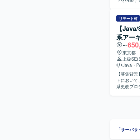
し、運航系
はDWHであ
だきます。
リモート可
にご対応いた
【Java
像】 要件
系アー
で主体的に
650
味を持ち、関
〜
魅力】 全
東京都
ータルサイト
上級SE
にも関わる
Java
・
P
環境】 Jav
【募集背景
いただきま
トにおいて、
系更改プロ
術支援を行
の検討・整
ジュールの
の仕様説明
切替作業の支援を行っていた
1人称で主
「サーバサ
がら課題を整理
規模な金融