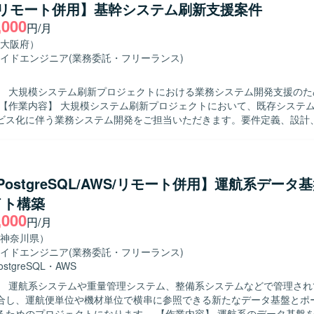
ける方を求めております。既存システムの保守・改善業務に対して粘り
a/リモート併用】基幹システム刷新支援案件
ポジションの魅力】 基幹となる販売管理システムに長期的に
,000
円/月
で、業務知識と技術スキルの両面を深めていただけます。要件確認から
携わることができるため、上流から下流までの経験を積むことができます。 
大阪府）
（.NET）、VB.NETなどのオープン系言語を用いた販売管理システムの
イドエンジニア
(業務委託・フリーランス)
す。
】 大規模システム刷新プロジェクトにおける業務システム開発支援のた
ビス化に伴う業務システム開発をご担当いただきます。要件定義、設計
きます。 【求める人物像】 システム開発プロジェクトにおいて自
技術調査や検証、課題解決に取り組んでいただける方を求めています。
向上や生産性向上に向けた取り組みにも前向きに関わっていただける方
a/PostgreSQL/AWS/リモート併用】運航系データ
ストまで一連の工程を通じた開発経験を積むことができます。既存シス
イト構築
ビス化といったモダナイゼーションに関わることで、設計力や技術調査
,000
】 Javaを用いたWebアプリケーション開発環境を想定
円/月
なります。
神奈川県）
イドエンジニア
(業務委託・フリーランス)
ostgreSQL
・
AWS
】 運航系システムや重量管理システム、整備系システムなどで管理され
合し、運航便単位や機材単位で横串に参照できる新たなデータ基盤とポ
ジェクトになります。 【作業内容】 運航系のデータ基盤を新たに構築