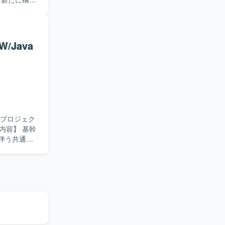
各種データ
を実装していた
工程を中心
/Java
程を一人称
ト構築に興
基盤およびポ
I適用の検討
【開発
た環境で開発して
改プロジェク
伴う共通技
する共通技術
理、作業スケ
、開発者へ
データ移行・
ョンを取りな
フレームか