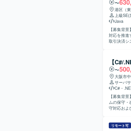
630
〜
港区（東
上級SE
Java
【募集背景
対応を推進するため
取引決済シ
VB6.0
造、テスト
【求める人
【C#/
遂げられる
500
〜
ュールを意識して主
からWebシ
大阪市中
を深めるこ
サーバサ
一貫した開発経験を積むこ
C#
・
.NE
り、新システ
【募集背景
ムの保守・改善体制
守対応およ
スト、リリ
務要望に基づく機能
しながら、
リモート可