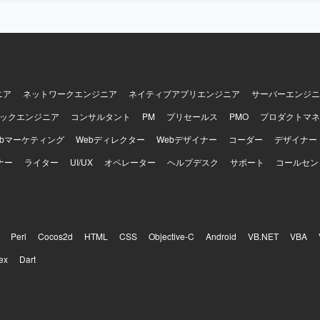
への移行ノウハウや、SPRING/Javaおよびクラウドを活用した共通
運用に関する知見を幅広く習得していただけます。PM補佐や共通技術
できるため、アーキテクト志向やテックリード志向の方にも適したポジ
AGEなどが利用されており、更改後はLinux、WindowsServer、Oracle、A
Springフレームワーク、Javaなどを用いたオープン系環境となります。
L、shell、HTML、JSP、DBとしてPostgreSQLなどを使用します。
ニア
ネットワークエンジニア
ネイティブアプリエンジニア
サーバーエンジニ
ックエンジニア
コンサルタント
PM
プリセールス
PMO
プロダクトマネ
ebマーケティング
Webディレクター
Webデザイナー
コーダー
デザイナー
ナー
ライター
UI/UX
オペレーター
ヘルプデスク
サポート
コールセン
Perl
Cocos2d
HTML
CSS
Objective-C
Android
VB.NET
VBA
ex
Dart