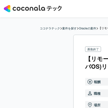
>
>
>
【リモ
ココナラテック
案件を探す
Oracleの案件
募集終了
【リモ
バOS)
報酬
職種
場所