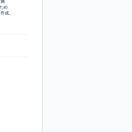
施

ため

ント作成。
