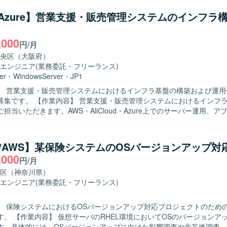
ConnectionServer/SKYSEAの構築）を行っていただきます。 SKYSEA Clien
作業や、Instant Clone端末での機能検証・チューニングなどのPoC検
/Azure】営業支援・販売管理システムのインフラ
 また、NWパラメータシートの作成など関連ドキュメントの整備も行っ
,000
落とし込める方を求めています。 顧客や社内メンバーとのコミュニケー
円/月
し、自走してタスクを進められる方が望ましいです。 【ポジションの魅力】
央区（大阪府）
の要件定義から設計・PoC構築・検証・移行まで一連の工程に携わること
エンジニア
(業務委託・フリーランス)
およびVDIのスキルを広く深く習得できる環境です。 Omnissa Horizon
er
・
WindowsServer
・
JP1
を組み合わせた構成に関わることで、実務を通じて新しい技術要素を習
】 営業支援・販売管理システムにおけるインフラ基盤の構築および運用
販売管理システムにおけるインフラ構築および
onnectionServer）、Instant Clone、Windows 11、Windows Server 2
担当いただきます。AWS・AliCloud・Azure上でのサーバー運用、ア
ent View、Dell PowerEdge R660、Dell PowerSwitch S4348T、Cisco
1ジョブのデプロイ、GrafanaやCloudWatchを用いた監視運用、Web
t（L2/L3）を利用しています。
守運用、SQL Serverの保守運用などを行っていただきます。 【求める人物像】
題解決へ取り組める方、自ら考え行動しつつ周囲と連携しながら業務を
L/AWS】某保険システムのOSバージョンアップ対
積極的にチャレンジできる方を求めています。 【ポジションの魅力】 複数の
,000
円/月
ラットフォーム上でのサーバー運用や監視運用、デプロイ業務を通じて
用まで一貫した経験を積むことができる環境です。大規模なシステム基
区（神奈川県）
Cなどの最新技術に触れながらスキルアップを図ることができます。 【開発環境】
エンジニア
(業務委託・フリーランス)
oud、Azure、Windows Server、Microsoft SQL Server、JP1、Grafan
ch、Git、Terraform、Ansible、PowerShell、GitHub Actionsなどの
】 保険システムにおけるOSバージョンアップ対応プロジェクトのため
バージョンアップ対応を実
す。具体的には、OSバージョンアップに向けた影響調査や非互換調査