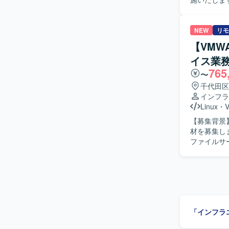
実作業、テ
OSバージョ
人物像】 
NEW
リモ
めておりま
【VMW
て対処できる方が望ましいです。 
イス業
ジョンアッ
765
す。仮想サ
〜
値を幅広く積むことができます。 
千代田区
で構築され
インフラ
Linux
・
【募集背景
材を募集します。 【作業内容】 基本設計、詳細設計、移行
ファイルサ
どのドキュメントを作成します。
ています。
【ポジショ
す。 【開発環境】 vSphere、Linux、Windows、VLAN、ルーティング、Active Directory、
PureSto
「インフラ