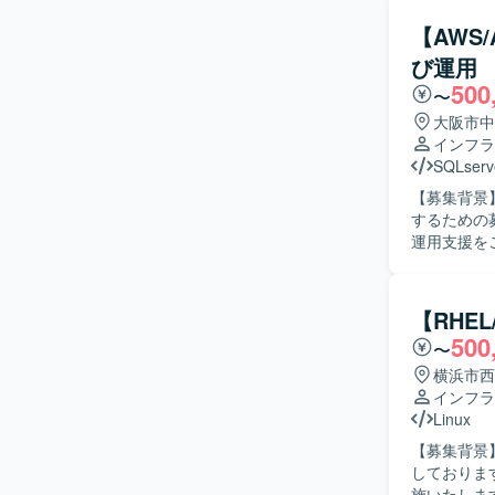
vCenter/
バのOS移行
【AWS
だきます。
び運用
ます。 【求める人物像】 未知の製品や技術に対して自ら調査し、キャッチアップしながら設
500
計・構築に
〜
じて要件を整理
大阪市中
VDI基盤
インフラ
め、仮想基盤
SQLserv
などの製品
【募集背景
だけます。 【開発環境】 VMware ESXi（vSAN構成）、VMware vCenter Server、Omnissa
するための募集です。 【作業内容】 営業支援・
Horizon（C
運用支援をご
SKYSEA Cli
ンおよびJP
Catalys
環境の構築・保
主体的に課
【RHE
方、新しい技術に
500
〜
クラウドプ
構築から運
横浜市西
ウハウやIa
インフラ
AWS、AliCl
Linux
CloudWat
【募集背景
ます。
しております。 【作業内容】 仮想サーバのRHEL環境においてOSの
施いたしま