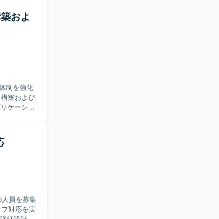
t Viewサー
証も担当いた
構築およ
ていただき
ションを通
ができるた
やSKYSEA
得していた
体制を強化
016〜2022、
プリケーショ
システム開発
推進できる
応
、インフラ
盤の運用ノ
a、
環境で業務を行い
の人員を募集
、詳細設計、