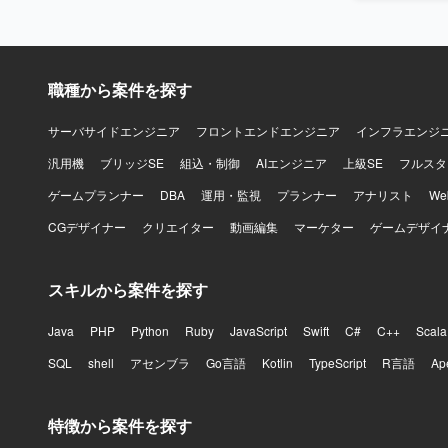
職種から案件を探す
サーバサイドエンジニア
フロントエンドエンジニア
インフラエンジ
汎用機
ブリッジSE
組込・制御
AIエンジニア
上級SE
フルスタ
ゲームプランナー
DBA
運用・監視
プランナー
アナリスト
W
CGデザイナー
クリエイター
動画編集
マーケター
ゲームデザイ
スキルから案件を探す
Java
PHP
Python
Ruby
JavaScript
Swift
C#
C++
Scala
SQL
shell
アセンブラ
Go言語
Kotlin
TypeScript
R言語
Ap
特徴から案件を探す