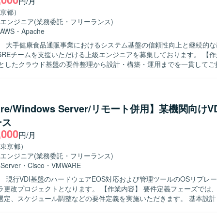
円/月
京都）
エンジニア
(業務委託・フリーランス)
AWS
・
Apache
】 大手健康食品通販事業におけるシステム基盤の信頼性向上と継続的な
REチームを支援いただける上級エンジニアを募集しております。 【作業内容】
心としたクラウド基盤の要件整理から設計・構築・運用までを一貫してご
SREチームの一員として、システムの可用性やパフォーマンス向上、運
改善活動を推進していただきます。 ECSやFargateなどのコンテナ基
ActionsやTerraformを用いたCI/CDおよびIaC環境の整備・改善を行って
して、タスクの整理や進行管理、関係者との調整など、プロジェクト推
re/Windows Server/リモート併用】某機関向けV
像】 要件に対して自らタスク分解を行い、主体的に課
ース
り組める方を求めております。 SREチーム内外のメンバーと積極的に
,000
りながら、周囲を巻き込んで業務を推進できる方が望ましいです。 技術
円/月
ーや顧客折衝を通じて品質向上や改善提案に前向きに取り組める方を歓
東京都）
エンジニア
(業務委託・フリーランス)
とができます。 SREとしてシステム全体の信頼性や運用性の向上に携
Server
・
Cisco
・
VMWARE
して上流の推進業務にも関与いただけるため、技術とマネジメントの両
】 現行VDI基盤のハードウェアEOS対応および管理ツールのOSリプレ
SやFargateなどのコンテナ基
ェクトとなります。 【作業内容】 要件定義フェーズでは、機能整理や
b Actionsを用いたCI/CDパイプライン、Terraformを用いたIaC環境な
選定、スケジュール調整などの要件定義を実施いただきます。 基本設計
の内容に基づきPoC環境の構築（ESXiインストール、