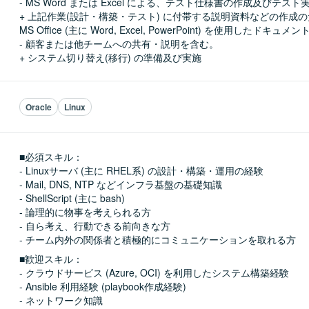
- MS Word または Excel による、テスト仕様書の作成及びテスト実
+ 上記作業(設計・構築・テスト) に付帯する説明資料などの作成の
MS Office (主に Word, Excel, PowerPoint) を使用したドキュメ
- 顧客または他チームへの共有・説明を含む。

+ システム切り替え(移行) の準備及び実施
Oracle
Linux
■必須スキル：
- Linuxサーバ (主に RHEL系) の設計・構築・運用の経験

- Mail, DNS, NTP などインフラ基盤の基礎知識

- ShellScript (主に bash)

- 論理的に物事を考えられる方

- 自ら考え、行動できる前向きな方

- チーム内外の関係者と積極的にコミュニケーションを取れる方
■歓迎スキル：
- クラウドサービス (Azure, OCI) を利用したシステム構築経験

- Ansible 利用経験 (playbook作成経験)

- ネットワーク知識