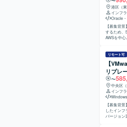
〜
港区（東
インフラ
Oracle
・
【募集背景
するため、S
AWSを中
きます。 
けた継続的な
GitHub 
リモート可
PM補佐と
【VMwa
務も担っていただきます。 【求める人物
リプレ
題解決へ取
585
ションを図
〜
く、レビュ
中央区（
す。 【ポジションの魅力】 クラウドネイティブな環境で、設計から構築・運用まで一連の工程
インフラ
に関わるこ
Windows
PM補佐と
【募集背景
ップが可能です。 【開発環境】 AWS上でのクラウド基盤、EC
したインフラ更改プロジ
盤、GitHu
バージョン
おります。
を行い、そ