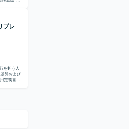
に対しても
める
きる方を求
、落ち着い
リプレ
ただけま
しての経験
行を担う人
運用定義書な
迎します。
ことができま