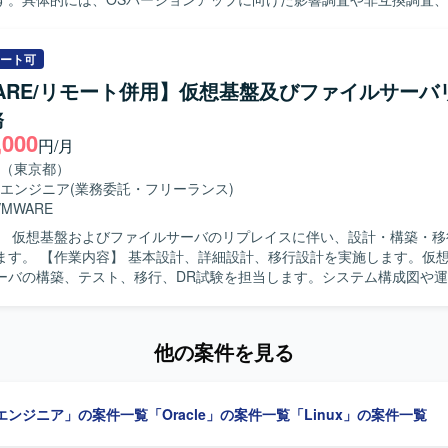
ストまでを担当していただきます。また、AWSで構築しているシステム
ンアップを実施し、関連する基盤構築作業や検証を行っていただきます。 【求
単独で調査、設計、実作業を遂行しながら、上位リーダーと適切に連携で
ート可
す。サーバ作業において想定外の事象が発生した際にも、原因を推察し
ARE/リモート併用】仮想基盤及びファイルサーバ
【ポジションの魅力】 RHELおよびAWS環境におけるOSバー
務
プ対応を通じて、基盤構築スキルや非互換調査スキルを実務で高めてい
,000
ーバおよびクラウド環境の両方に携わることで、インフラエンジニアと
円/月
【開発環境】 RHELを利用した仮想サーバ環境およびAWS上
（東京都）
たシステム環境での作業となります。
エンジニア
(業務委託・フリーランス)
VMWARE
】 仮想基盤およびファイルサーバのリプレイスに伴い、設計・構築・移
設計を実施します。仮想基盤および
ーバの構築、テスト、移行、DR試験を担当します。システム構成図や
 【求める人物像】 自ら能動的にタスクに取り組める方を求め
周囲と良質なコミュニケーションを取りながら物事を進められる方を歓
ンの魅力】 基本設計から構築、移行、DR試験まで一連の工程に携わる
他の案件を見る
rage、Veeamを使用します。
エンジニア」の案件一覧
「Oracle」の案件一覧
「Linux」の案件一覧