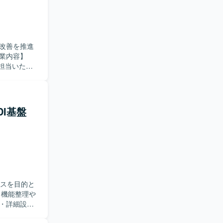
改善を推進
担当いただ
用自動化に向
盤、および
いただきます。
進に関わる業
DI基盤
コミュニケー
面だけでな
迎いたしま
わりながら、
面でスキルア
ースを目的と
どが想定されて
・詳細設計