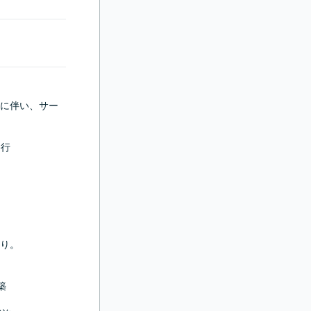
Lに伴い、サー
行

り。


