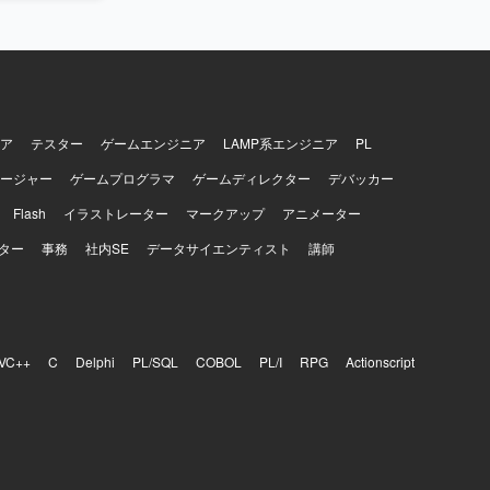
ア
テスター
ゲームエンジニア
LAMP系エンジニア
PL
ージャー
ゲームプログラマ
ゲームディレクター
デバッカー
Flash
イラストレーター
マークアップ
アニメーター
ター
事務
社内SE
データサイエンティスト
講師
VC++
C
Delphi
PL/SQL
COBOL
PL/I
RPG
Actionscript