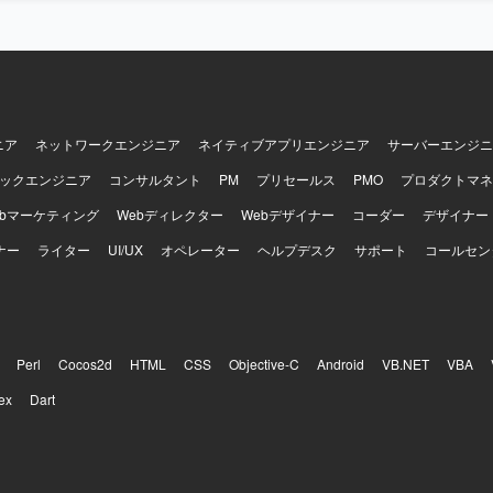
ニア
ネットワークエンジニア
ネイティブアプリエンジニア
サーバーエンジニ
ックエンジニア
コンサルタント
PM
プリセールス
PMO
プロダクトマネ
ebマーケティング
Webディレクター
Webデザイナー
コーダー
デザイナー
ナー
ライター
UI/UX
オペレーター
ヘルプデスク
サポート
コールセン
Perl
Cocos2d
HTML
CSS
Objective-C
Android
VB.NET
VBA
ex
Dart