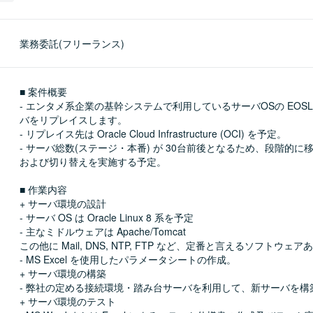
業務委託(フリーランス)
■ 案件概要

- エンタメ系企業の基幹システムで利用しているサーバOSの EOS
バをリプレイスします。

- リプレイス先は Oracle Cloud Infrastructure (OCI) を予定。

- サーバ総数(ステージ・本番) が 30台前後となるため、段階的に移
および切り替えを実施する予定。

■ 作業内容

+ サーバ環境の設計

- サーバ OS は Oracle Linux 8 系を予定

- 主なミドルウェアは Apache/Tomcat

この他に Mail, DNS, NTP, FTP など、定番と言えるソフトウェアあ
- MS Excel を使用したパラメータシートの作成。

+ サーバ環境の構築

- 弊社の定める接続環境・踏み台サーバを利用して、新サーバを構築
+ サーバ環境のテスト
