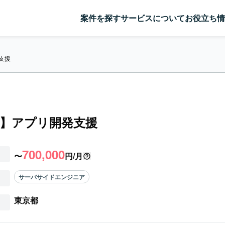
案件を探す
サービスについて
お役立ち情
発支援
.js】アプリ開発支援
700,000
〜
円/月
サーバサイドエンジニア
東京都