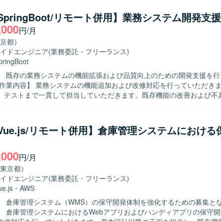
】 バックエンド、フロントエンド、インフラ、データベースなど幅広い
でき、フルスタックエンジニアとしてスキルを高めていただけます。 【開発環
a/SpringBoot/リモート併用】業務システム開発支援
ンド：Java（Springboot）、フロントエンド：TypeScript（vue.j
,000
円/月
：Oracleを用いた開発環境です。
京都）
イドエンジニア
(業務委託・フリーランス)
pringBoot
】 既存の業務システムの機能拡張および品質向上のための開発支援を行
、テストまで一貫して担当していただきます。既存機能の改善および不
きます。各種レビューやドキュメント作成も対応していただきます。 【求める人
発経験が豊富で周囲と円滑にコミュニケーションを取りながら主体的に動
めています。既存システムの仕様を理解しながら改善提案を行っていた
a/Vue.js/リモート併用】倉庫管理システムにおけ
して担当できるため、上流
で幅広い工程の経験を積むことができます。既存システムの機能追加や
,000
を高めていただけます。 【開発環境】 Java、Spring Boot、SQL、
円/月
tなどを用いたWebシステム開発環境になります。
東京都）
イドエンジニア
(業務委託・フリーランス)
ue.js
・
AWS
】 倉庫管理システム（WMS）の保守開発体制を強化するための募集と
】 倉庫管理システムにおけるWebアプリおよびハンディアプリの保守