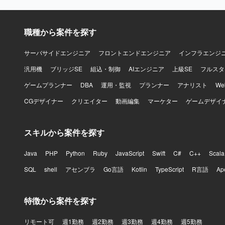
職種から案件を探す
サーバサイドエンジニア
フロントエンドエンジニア
インフラエンジ
汎用機
ブリッジSE
組込・制御
AIエンジニア
上級SE
フルスタ
ゲームプランナー
DBA
運用・監視
プランナー
アナリスト
W
CGデザイナー
クリエイター
動画編集
マーケター
ゲームデザイ
スキルから案件を探す
Java
PHP
Python
Ruby
JavaScript
Swift
C#
C++
Scala
SQL
shell
アセンブラ
Go言語
Kotlin
TypeScript
R言語
Ap
特徴から案件を探す
リモート可
週1勤務
週2勤務
週3勤務
週4勤務
週5勤務