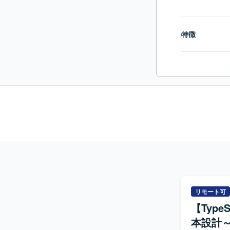
特徴
リモート可
【Type
本設計