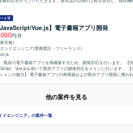
改修対応を行っていただきます。基本設計以降の工程を担当し、既存機
していただきます。 【求める人物像】 基本設計から一人称で開発を進
を求めております。周囲とコミュニケーションを取りながら主体的に課
 【ポジションの魅力】 倉庫管理システムという業務基幹に近
ート可
わることで、業務知識とWebアプリ・モバイル開発スキルの双方を高め
/JavaScript/Vue.js】電子書籍アプリ開発
予定の案件のため、腰を据えて継続的にシステム改善に関わることがで
,000
円/月
Java、Vue.js、React、Android-kotlin、AWS を利用したWebア
開発環境となります。
東京都）
エンドエンジニア
(業務委託・フリーランス)
ue.js
 既存の電子書籍アプリを再構築するため、開発対応を行います。 【作業内容】
vaScript、Vue.jsを用いて既存アプリの開発対応をメインに行います。 【求める人物
y、JavaScript、Vue.js、Backbone.jsを使用します。
他の案件を見る
イドエンジニア」の案件一覧