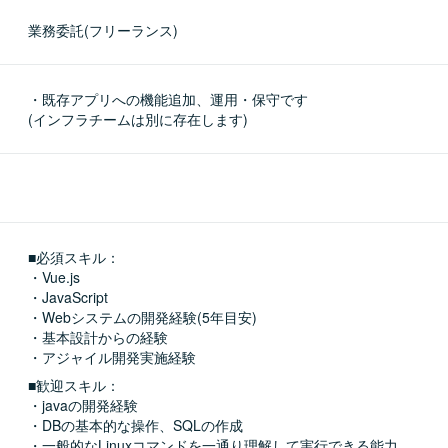
業務委託(フリーランス)
・既存アプリへの機能追加、運用・保守です

(インフラチームは別に存在します)
■必須スキル：
・Vue.js

・JavaScript

・Webシステムの開発経験(5年目安)

・基本設計からの経験

・アジャイル開発実施経験
■歓迎スキル：
・javaの開発経験

・DBの基本的な操作、SQLの作成

・一般的なLinuxコマンドを一通り理解して実行できる能力