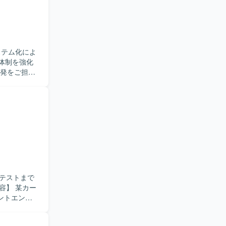
ステム化によ
体制を強化
トまでの工
M/PLお
の落とし込
。チームメ
に推進いた
わることが
体制の中で製
テストまで
pt）と
なっておりま
ントエンド
たします。
ジシ