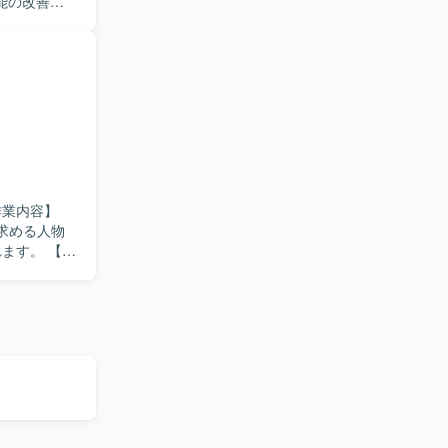
能の改善や
題解決に取
ていただけ
きます。
プリおよびハンデ