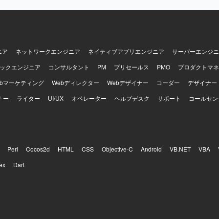
ニア
ネットワークエンジニア
ネイティブアプリエンジニア
サーバーエンジニ
ックエンジニア
コンサルタント
PM
プリセールス
PMO
プロダクトマネ
ebマーケティング
Webディレクター
Webデザイナー
コーダー
デザイナー
ナー
ライター
UI/UX
オペレーター
ヘルプデスク
サポート
コールセン
Perl
Cocos2d
HTML
CSS
Objective-C
Android
VB.NET
VBA
ex
Dart