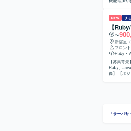
機能追加や
新機能の追加開発を実施
められる方
り組める方ですと望ましいです。
NEW
リモ
い領域に携
【Ruby
ます。長期
900
〜
【開発環境】 
ィアプリの
新宿区（
フロント
Ruby
・
V
【募集背景】
Ruby、Ja
像】 【ポジションの魅力】 電子書籍アプリの再構築および既存アプリ開発に携われます。 【開
発環境】 Rub
「サーバサ