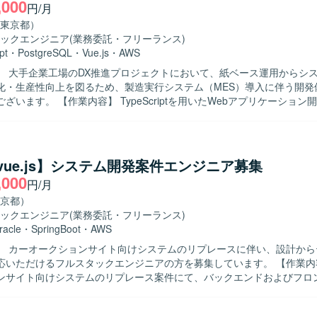
,000
円/月
東京都）
ックエンジニア
(業務委託・フリーランス)
pt
・
PostgreSQL
・
Vue.js
・
AWS
】 大手企業工場のDX推進プロジェクトにおいて、紙ベース運用からシ
化・生産性向上を図るため、製造実行システム（MES）導入に伴う開発
criptを用いたWebアプリケーション開発をご担当
す。製造実行システム（MES）導入フェーズにおける基本設計からテス
、必要に応じて顧客との打合せにも参加いただきます。既に参画しているP
ンバーと連携しながら、現場帳票の業務を理解したうえでシステム要件へ
 【求める人物像】 製造業の業務や現場帳票の役割を理解しな
a/vue.js】システム開発案件エンジニア募集
主体的に課題を整理し提案・実装までつなげられる方を求めております
,000
円/月
客と円滑にコミュニケーションを取りつつ、基本設計以降の工程を着実
の魅力】 製造業の現場DXを推進する大規模プロジェク
京都）
き、MES導入や現場帳票のシステム化といった上流から一連の工程に関
ックエンジニア
(業務委託・フリーランス)
プロジェクトにはPM/PLやBPメンバーが複数参画しており、フォロー
racle
・
SpringBoot
・
AWS
ム開発の知見やスキルを体系的に習得できる環境です。 【開発環境】 フロント
】 カーオークションサイト向けシステムのリプレースに伴い、設計から
Script（JavaScript）とVue.js、バックエンドはTypeScript（JavaScri
ただけるフルスタックエンジニアの方を募集しています。 【作業内容】 某カー
sを用い、データベースにPostgreSQL、インフラにAWSを利用した構成と
ンサイト向けシステムのリプレース案件にて、バックエンドおよびフロ
担当いただきます。基本設計から結合テストまで一連の工程をお任せい
像】 前向きでキャッチアップや技術向上に積極的な方を求めています。 【ポ