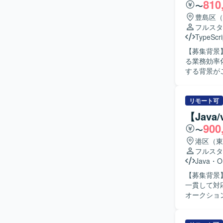
810
〜
豊島区（
フルスタ
TypeScri
【募集背景
る業務効率
する背景がございます。 【作業内容】 TypeS
いただきま
程を担当し
よびBPメ
リモート可
みや実装を進めていただきます。
【Jav
がら、自ら
900
〜
ンバーや顧
だける方が望ましいです。 【ポジション
港区（東
トに参画で
フルスタ
できます。
Java
・
O
造業向けシステ
【募集背景
エンドはType
一貫して対応い
Node.j
オークショ
す。
の開発をご
【求める人物