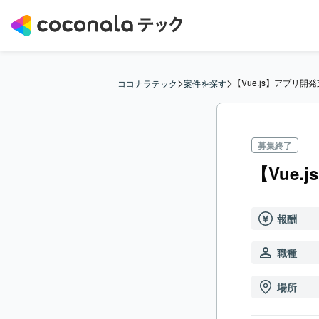
>
>
【Vue.js】アプリ開
ココナラテック
案件を探す
募集終了
【Vue
報酬
職種
場所