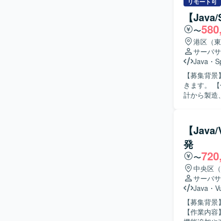
ョンの魅力
リモート可
携わることが
【Jav
境】 バックエ
580
〜
AWS、DB
港区（東
サーバサ
Java
・
S
【募集背景
きます。 【作業内容】 業務システムの機能追加および改修対応を行っていただきます。基本設
計から製造
行っていただ
物像】 開
ける方を求
【Jav
望ましいです。 【ポジションの魅力】 基本設計からテストまで一貫
発
から下流ま
720
て業務知識と技術力の両面
〜
AWS、Gi
中央区（
サーバサ
Java
・
V
【募集背景
【作業内容