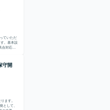
技術要素に
s）、インフラ：
っていただ
具合対応を
いていただ
だける方が
る保守開
改善を通じ
なります。
開発として、