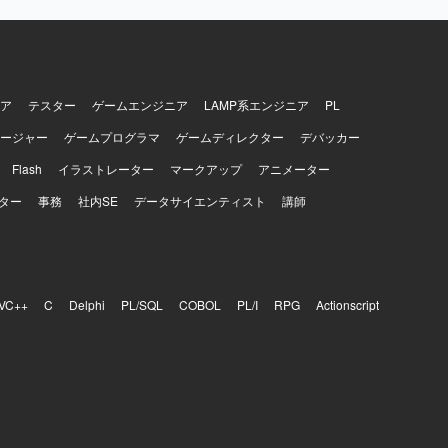
ア
テスター
ゲームエンジニア
LAMP系エンジニア
PL
ージャー
ゲームプログラマ
ゲームディレクター
デバッカー
Flash
イラストレーター
マークアップ
アニメーター
ター
事務
社内SE
データサイエンティスト
講師
VC++
C
Delphi
PL/SQL
COBOL
PL/I
RPG
Actionscript