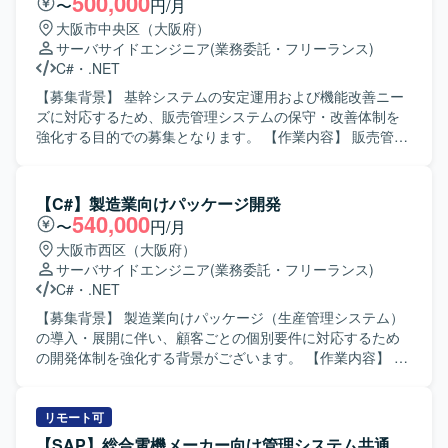
500,000
〜
円/月
大阪市中央区（大阪府）
サーバサイドエンジニア
(業務委託・フリーランス)
C#
・
.NET
【募集背景】 基幹システムの安定運用および機能改善ニー
ズに対応するため、販売管理システムの保守・改善体制を
強化する目的での募集となります。 【作業内容】 販売管理
システムの保守対応および機能改善対応をご担当いただき
ます。具体的には、要件確認から設計、開発、テスト、リ
リースまで一連の工程をお任せいたします。既存機能の改
【C#】製造業向けパッケージ開発
修や不具合対応に加え、業務要望に基づく機能追加なども
540,000
〜
円/月
行っていただきます。 【求める人物像】 システムの現状を
大阪市西区（大阪府）
理解しながら、関係者と円滑にコミュニケーションを取
サーバサイドエンジニア
(業務委託・フリーランス)
り、自発的に改善提案や課題解決に取り組んでいただける
C#
・
.NET
方を求めております。既存システムの保守・改善業務に対
して粘り強く取り組める方にマッチする環境です。 【ポジ
【募集背景】 製造業向けパッケージ（生産管理システム）
ションの魅力】 基幹となる販売管理システムに長期的に関
の導入・展開に伴い、顧客ごとの個別要件に対応するため
わることで、業務知識と技術スキルの両面を深めていただ
の開発体制を強化する背景がございます。 【作業内容】 製
けます。要件確認からリリースまで一貫して携わることが
造業向け生産管理パッケージに対する顧客ごとのアドオン
できるため、上流から下流までの経験を積むことができま
開発をご担当いただきます。 詳細設計から実装、結合レベ
す。 【開発環境】 C#（.NET）、VB.NETなどのオープン系
ルまでの一連の開発工程をお任せいたします。 顧客要望を
リモート可
言語を用いた販売管理システムの開発・保守環境となりま
踏まえた機能追加や改修対応を行いながら、既存機能との
【SAP】総合電機メーカー向け管理システム共通