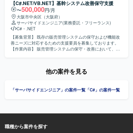
モジュールをまたいだSAP導入・設計経験を積むことがで
魅力】 販売管理パッケージの開発に上流から携わることが
【C#.NET/VB.NET】基幹システム改善保守支援
きます。上流工程から開発工程まで一連の流れに関わるこ
でき、継続的な参画の可能性もございます。 【開発環境】
500,000
〜
円/月
とで、業務知識と技術スキルの双方を高められる環境で
C#(WEB)、SQLServerを利用した環境での開発となりま
大阪市中央区（大阪府）
す。 【開発環境】 SAPを中心とした生産・販売管理システ
す。
サーバサイドエンジニア
(業務委託・フリーランス)
ムの構築環境となります。SD,MM,FI,COなど複数モジュー
C#
・
.NET
ルを対象とした設計および開発を行います。
【募集背景】 既存の販売管理システムの保守および機能改
善ニーズに対応するための支援要員を募集しております。
【作業内容】 販売管理システムの保守・改善において、要
件確認から基本設計、開発、テスト、リリースまで一貫し
てご担当いただきます。既存機能の改修や不具合対応、新
規機能追加などを行っていただきます。 【求める人物像】
他の案件を見る
主体的に業務を推進し、前向きかつ柔軟に対応できる方を
求めております。 【ポジションの魅力】 上流工程からリリ
ースまで一連の工程に携わることができ、基幹系システム
「サーバサイドエンジニア」の案件一覧
「C#」の案件一覧
の保守・改善を通じて業務知識と開発スキルの双方を高め
ていただけます。 【開発環境】 C#.NET、VB.NETを用いた
販売管理システムの開発・保守環境となります。
職種から案件を探す