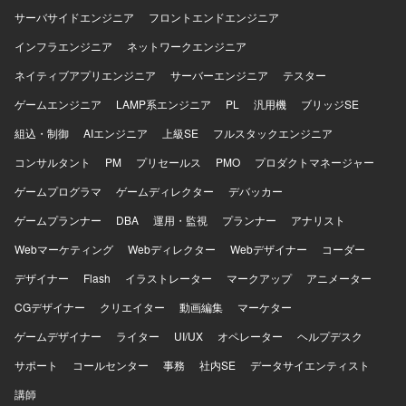
サーバサイドエンジニア
フロントエンドエンジニア
インフラエンジニア
ネットワークエンジニア
ネイティブアプリエンジニア
サーバーエンジニア
テスター
ゲームエンジニア
LAMP系エンジニア
PL
汎用機
ブリッジSE
組込・制御
AIエンジニア
上級SE
フルスタックエンジニア
コンサルタント
PM
プリセールス
PMO
プロダクトマネージャー
ゲームプログラマ
ゲームディレクター
デバッカー
ゲームプランナー
DBA
運用・監視
プランナー
アナリスト
Webマーケティング
Webディレクター
Webデザイナー
コーダー
デザイナー
Flash
イラストレーター
マークアップ
アニメーター
CGデザイナー
クリエイター
動画編集
マーケター
ゲームデザイナー
ライター
UI/UX
オペレーター
ヘルプデスク
サポート
コールセンター
事務
社内SE
データサイエンティスト
講師