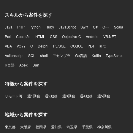
スキルから案件を探す
Java
PHP
Python
Ruby
JavaScript
Swift
C#
C++
Scala
Perl
Cocos2d
HTML
CSS
Objective-C
Android
VB.NET
VBA
VC++
C
Delphi
PL/SQL
COBOL
PL/I
RPG
Actionscript
SQL
shell
アセンブラ
Go言語
Kotlin
TypeScript
R言語
Apex
Dart
特徴から案件を探す
リモート可
週1勤務
週2勤務
週3勤務
週4勤務
週5勤務
地域から案件を探す
東京都
大阪府
福岡県
愛知県
埼玉県
千葉県
神奈川県