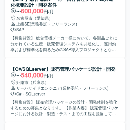
す。
整合性を考慮した設計・実装を行っていただきます。 【求
化概要設計・開発案件
める人物像】 自ら主体的に業務に取り組み、周囲とコミュ
600,000
〜
円/月
ニケーションを取りながら開発を進めていただける方を求
名古屋市（愛知県）
めております。 要件や仕様の変化にも柔軟に対応し、品質
上級SE
(業務委託・フリーランス)
と納期のバランスを意識して開発できる方が望ましいで
SAP
す。 【ポジションの魅力】 製造業向け生産管理システムに
関する業務知識を身につけながら、顧客ごとの個別要件に
【募集背景】 総合電機メーカー様において、各製品ごとに
対応する開発経験を積むことができます。 パッケージ製品
分かれている生産・販売管理システムを共通化し、運用効
の拡張開発を通じて、既存資産を活かした設計・実装スキ
率および標準化を図るためのSAP導入プロジェクトとなり
ルを高めることができる環境です。 【開発環境】 C#を中心
ます。 【作業内容】 既に進行中のSD,MM,FI,CO領域の要
とした環境で、生産管理系パッケージのアドオン開発を行
件定義を踏まえ、固まった要件を基にした概要設計以降の
っていただきます。
工程をご対応いただきます。対象領域の業務・要件を整理
【C#/SQLserver】販売管理パッケージ設計・開発
し、共通フォーマットで管理可能なSAPベースの管理シス
540,000
〜
円/月
テムの設計を行っていただきます。その後、概要設計で定
姫路市（兵庫県）
義した内容を開発工程に引き継ぎ、設計完了後は開発フェ
サーバサイドエンジニア
(業務委託・フリーランス)
ーズにも関与いただく想定です。 【求める人物像】 顧客担
C#
・
SQLserver
当者やチームメンバーと積極的にコミュニケーションを図
りながら、要件を正しく汲み取り整理していける方を求め
【募集背景】 販売管理パッケージの設計・開発体制を強化
ております。自ら課題を抽出し、周囲と協力しながら解決
するための募集となります。 【作業内容】 販売管理パッケ
に向けて主体的に動ける方にマッチするポジションです。
ージにおける設計・製造・テストまでの工程を担当してい
【ポジションの魅力】 大規模メーカーの基幹となる管理シ
ただきます。 【求める人物像】 設計から製造、テストまで
ステムの共通化プロジェクトに参画いただくことで、複数
一貫して対応できる方を求めております。 【ポジションの