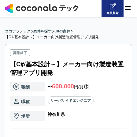
会員登録
>
>
>
ココナラテック
案件を探す
C#の案件
【C#/基本設計～】メーカー向け製造装置管理アプリ開発
募集終了
【C#/基本設計～】メーカー向け製造装置
管理アプリ開発
600,000
報酬
〜
円/月
サーバサイドエンジニア
職種
神奈川県
場所