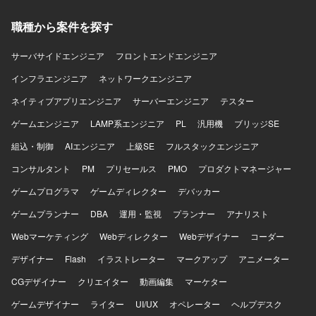
職種から案件を探す
サーバサイドエンジニア
フロントエンドエンジニア
インフラエンジニア
ネットワークエンジニア
ネイティブアプリエンジニア
サーバーエンジニア
テスター
ゲームエンジニア
LAMP系エンジニア
PL
汎用機
ブリッジSE
組込・制御
AIエンジニア
上級SE
フルスタックエンジニア
コンサルタント
PM
プリセールス
PMO
プロダクトマネージャー
ゲームプログラマ
ゲームディレクター
デバッカー
ゲームプランナー
DBA
運用・監視
プランナー
アナリスト
Webマーケティング
Webディレクター
Webデザイナー
コーダー
デザイナー
Flash
イラストレーター
マークアップ
アニメーター
CGデザイナー
クリエイター
動画編集
マーケター
ゲームデザイナー
ライター
UI/UX
オペレーター
ヘルプデスク