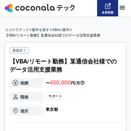
会員登録
>
>
>
ココナラテック
案件を探す
VBAの案件
【VBA/リモート勤務】某通信会社様でのデータ活用支援業務
募集終了
【VBA/リモート勤務】某通信会社様での
データ活用支援業務
450,000
報酬
〜
円/月
サポート
職種
東京都
場所