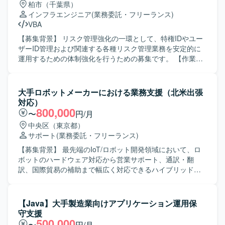
柏市（千葉県）
インフラエンジニア
(業務委託・フリーランス)
VBA
【募集背景】 リスク管理強化の一環として、特権IDやユー
ザーID管理および関連する各種リスク管理業務を安定的に
運用するための体制強化を行うための募集です。 【作業内
容】 ・NotesDBで管理されている特権ID所有者について、
前月との差分を集計し、比較資料を作成して報告いたしま
す。 ・NotesDBで管理されているグループID情報に対し
大手ロボットメーカーにおける業務支援（北米出張
て、夜間バッチによるID更新作業を実施いたします。 ・サ
対応）
ーバー単位で適用対象となるセキュリティパッチの洗い出
800,000
〜
円/月
しと、対象サーバーの一覧作成を行います。 ・本稼働した
中央区（東京都）
サーバーのNotesDB登録およびEOSを実施したサーバーの
サポート
(業務委託・フリーランス)
NotesDB削除対応を行います。 ・サーバーから取得したID
リストとNotesDBの登録内容との整合性チェックを行い、
【募集背景】 最先端のIoT/ロボット開発領域において、ロ
不整合があった場合の調査および問い合わせ対応を実施い
ボットのハードウェア対応から営業サポート、通訳・翻
たします。 【求める人物像】 ・丁寧かつ正確にデータを扱
訳、国際貿易の補助まで幅広く対応できるハイブリッドな
い、地道な検証作業にも責任感を持って取り組んでいただ
人材を確保するための募集です。 【作業内容】 翻訳・通訳
ける方を求めています。 ・関係者と円滑にコミュニケーシ
業務として、北米出張時の現地スタッフや顧客との商談・
ョンを取りながら、状況報告や相談を適切に行っていただ
ミーティングにおける通訳対応を行っていただきます。技
【Java】大手製造業向けアプリケーション運用保
ける方を歓迎いたします。 【ポジションの魅力】 ・特権ID
術資料、契約書、メール、各種書類などの日英・英日翻訳
守支援
管理やセキュリティパッチ適用など、リスク管理領域の実
を担当していただきます。国際貿易における補助業務とし
500,000
〜
円/月