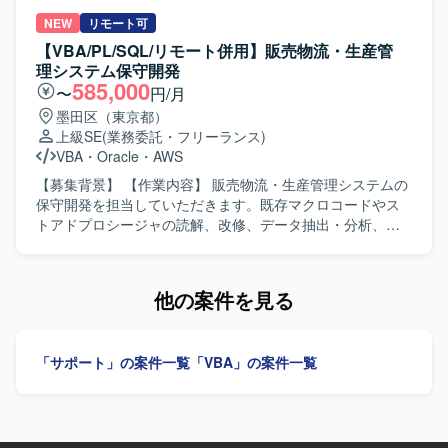
したシステム環境での開発・運用保守となります。
発・テスト業務をご担当いただきます。Excel VBAによる開
発や、Webアプリケーション、モバイルアプリケーショ
NEW
リモート可
ン、APIを対象としたテスト計画の作成およびテスト実施を
【VBA/PL/SQL/リモート併用】販売物流・生産管
行っていただきます。アジャイルデリバリーモデルに基づ
理システム保守開発
き、スプリントテストへの参画を通じて品質向上に貢献し
585,000
〜
円/月
ていただきます。 【求める人物像】 生命保険分野の業務知
墨田区（東京都）
識を活かしながら、アジャイル開発環境で主体的に設計・
上級SE
(業務委託・フリーランス)
開発・テストに取り組んでいただける方を求めています。
VBA
・
Oracle
・
AWS
Excel VBAなど既存のスキルを活かしつつ、テストプロセス
や品質向上に意欲的に取り組んでいただける方です。 【ポ
【募集背景】 【作業内容】 販売物流・生産管理システムの
ジションの魅力】 保険業界向けのオープン系システム開発
保守開発を担当していただきます。既存マクロコードやス
に携わることで、ドメイン知識とアジャイル開発の経験を
トアドプロシージャの読解、改修、データ抽出・分析、業
同時に深めていただけます。設計・開発からテストまで一
務効率化ツールの構築を行っていただきます。システム運
連の工程に関わることで、アプリケーションスペシャリス
用保守および設計開発に携わっていただきます。 【求める
トとしてのスキルを幅広く磨いていただけます。 【開発環
人物像】 能動的に業務を推進し、関係部署や現場と円滑に
他の案件を見る
境】 Excel VBAを用いた開発環境を中心に、Linux環境など
連携できる方を求めています。 【ポジションの魅力】 販売
のオープン系技術を組み合わせたシステム開発およびテス
物流・生産管理領域のシステム保守開発に幅広く携わるこ
トを実施します。
とができます。 【開発環境】 Excel VBA、
「サポート」の案件一覧
「VBA」の案件一覧
Oracle（PL/SQL）を使用します。