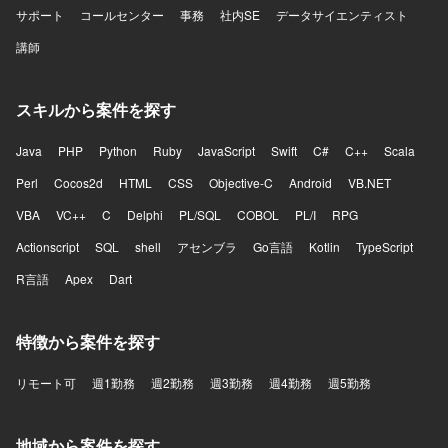
サポート
コールセンター
事務
社内SE
データサイエンティスト
講師
スキルから案件を探す
Java
PHP
Python
Ruby
JavaScript
Swift
C#
C++
Scala
Perl
Cocos2d
HTML
CSS
Objective-C
Android
VB.NET
VBA
VC++
C
Delphi
PL/SQL
COBOL
PL/I
RPG
Actionscript
SQL
shell
アセンブラ
Go言語
Kotlin
TypeScript
R言語
Apex
Dart
特徴から案件を探す
リモート可
週1勤務
週2勤務
週3勤務
週4勤務
週5勤務
地域から案件を探す