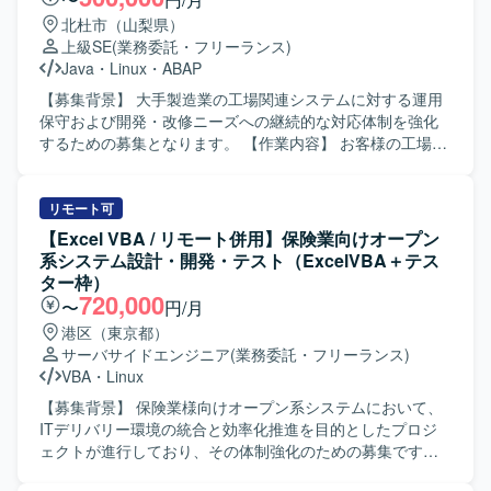
務を通じてインフラ運用・セキュリティに関する知見を深
て、インボイスやパッキングリストなど輸出入に関する貿
北杜市（山梨県）
めていただけます。 ・NotesDBやバッチ処理、Excelマクロ
易書類の確認・作成サポート、関係者との連絡調整などを
上級SE
(業務委託・フリーランス)
などを活用した運用自動化・効率化の経験を積むことがで
行っていただきます。また、適性に応じて、実機検証を含
Java
・
Linux
・
ABAP
きます。 【開発環境】 ・NotesDB ・Excelマクロ、Lotusス
む技術サポート、ロボットの簡単な修理・メンテナンス、
クリプト
各種図面チェック、営業サポート業務などをお任せする可
【募集背景】 大手製造業の工場関連システムに対する運用
能性があります。北米への海外出張では、現地での通訳対
保守および開発・改修ニーズへの継続的な対応体制を強化
応も含めた支援を行っていただきます。 【求める人物像】
するための募集となります。 【作業内容】 お客様の工場関
高い英語力を活かして現場の架け橋として活躍したい方を
連システムに関する開発・改修案件の上流工程（要件・仕
求めています。フットワークが軽く、自主的に考えて行動
様策定、設計）をご担当いただきます。あわせて、ユーザ
できる方が望ましいです。製造業に関する業界知識を活か
様からの問合せや障害発生時の対応、各種相談への対応な
リモート可
しながら、幅広い業務範囲に柔軟に対応できる方にマッチ
ど、システム運用保守に関わる業務を実施していただきま
【Excel VBA / リモート併用】保険業向けオープン
したポジションです。 【ポジションの魅力】 最先端かつ今
す。 【求める人物像】 工場関連システムの業務内容を積極
系システム設計・開発・テスト（ExcelVBA＋テス
後の需要が高まるIoT/ロボット開発領域に携われるため、市
的に理解しようとする姿勢をお持ちの方を求めています。
ター枠）
場価値を高めることができる環境です。通訳・翻訳、技術
ユーザ様や関係者と円滑にコミュニケーションを取りなが
720,000
〜
円/月
サポート、国際貿易補助など複数の領域を横断して経験を
ら、丁寧かつ責任感を持って運用保守や上流工程の業務を
港区（東京都）
積むことができ、グローバルなビジネス現場で活躍できる
進めていただける方が望ましいです。 【ポジションの魅
サーバサイドエンジニア
(業務委託・フリーランス)
ポジションです。面談時の適性に応じて業務内容が調整さ
力】 大手製造業の工場関連システムに長期的に関わること
VBA
・
Linux
れるため、ご自身の強みを活かした働き方が可能です。
で、製造業の業務知識とシステム運用保守のスキルをあわ
【開発環境】 ロボットやハードウェア機器を扱う製造業の
せて高めていくことができます。上流工程から運用保守ま
【募集背景】 保険業様向けオープン系システムにおいて、
現場において、技術資料や図面などを用いた業務を行って
で幅広い工程を経験できるため、キャリアの幅を広げやす
ITデリバリー環境の統合と効率化推進を目的としたプロジ
いただきます。
いポジションです。 【開発環境】 JavaやVBAを用いたアプ
ェクトが進行しており、その体制強化のための募集です。
リケーション、およびTalend、RDB、BigQueryなどを利用
【作業内容】 保険業様向けオープン系システムの設計・開