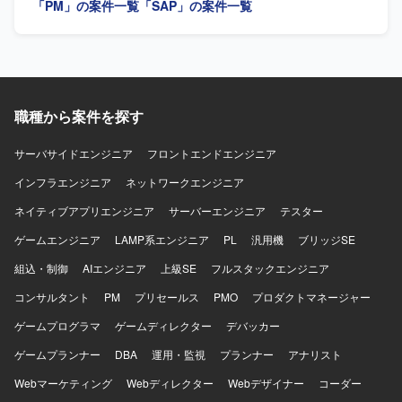
「PM」の案件一覧
「SAP」の案件一覧
想策定から要件定義まで上流工程をリードできるポジショ
ンです。 【開発環境】 S4 HANA、SAPパブリッククラウド
環境、Acivate導入方法論を用いたプロジェクトとなりま
す。
職種から案件を探す
サーバサイドエンジニア
フロントエンドエンジニア
インフラエンジニア
ネットワークエンジニア
ネイティブアプリエンジニア
サーバーエンジニア
テスター
ゲームエンジニア
LAMP系エンジニア
PL
汎用機
ブリッジSE
組込・制御
AIエンジニア
上級SE
フルスタックエンジニア
コンサルタント
PM
プリセールス
PMO
プロダクトマネージャー
ゲームプログラマ
ゲームディレクター
デバッカー
ゲームプランナー
DBA
運用・監視
プランナー
アナリスト
Webマーケティング
Webディレクター
Webデザイナー
コーダー