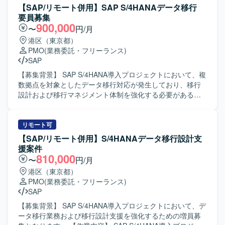
【SAP/リモート併用】SAP S/4HANAデータ移行
要員募集
900,000
〜
円/月
港区（東京都）
PMO
(業務委託・フリーランス)
SAP
【募集背景】 SAP S/4HANA導入プロジェクトにおいて、複
数拠点を対象としたデータ移行対応が発生しており、移行
設計および移行マネジメント体制を強化する必要があるた
めの募集となります。 【作業内容】 SAP S/4HANA導入プ
ロジェクトにおけるデータ移行および移行設計支援を担当
していただきます。具体的には、データ移行の全体計画に
リモート可
基づく進捗管理、各拠点担当者との調整、課題・リスクの
【SAP/リモート併用】S/4HANAデータ移行設計支
洗い出しと整理、移行方針や移行設計内容の理解と関係者
援案件
への説明、移行に関する各種マネジメント業務などをご担
810,000
〜
円/月
当いただきます。また、状況に応じて移行計画や手順書作
港区（東京都）
成などのドキュメント作成支援も行っていただきます。
PMO
(業務委託・フリーランス)
【求める人物像】 SAPデータ移行の経験を活かしつつ、関
SAP
係者と円滑にコミュニケーションを取りながら、進捗や課
題を主体的に管理いただける方を求めています。複数拠
【募集背景】 SAP S/4HANA導入プロジェクトにおいて、デ
点・多くのステークホルダーが関わる環境の中で、状況を
ータ移行業務および移行設計支援を強化するための増員募