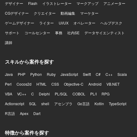
デザイナー
Flash
イラストレーター
マークアップ
アニメーター
CGデザイナー
クリエイター
動画編集
マーケター
ゲームデザイナー
ライター
UI/UX
オペレーター
ヘルプデスク
サポート
コールセンター
事務
社内SE
データサイエンティスト
講師
スキルから案件を探す
Java
PHP
Python
Ruby
JavaScript
Swift
C#
C++
Scala
Perl
Cocos2d
HTML
CSS
Objective-C
Android
VB.NET
VBA
VC++
C
Delphi
PL/SQL
COBOL
PL/I
RPG
Actionscript
SQL
shell
アセンブラ
Go言語
Kotlin
TypeScript
R言語
Apex
Dart
特徴から案件を探す