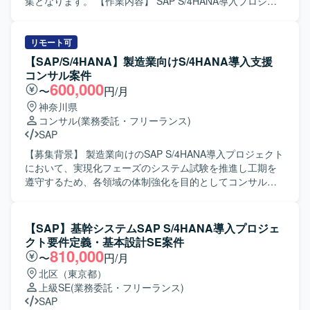
整理しながら粘り強く調整を進められる方にマッチするポ
集となります。 【作業内容】 SAP S/4HANA導入プロジェ
ジションです。 【ポジションの魅力】 大規模なSAP
クトにおけるデータ移行担当として、要件定義から基本設
S/4HANA導入プロジェクトにおいて、データ移行領域の中
計、開発、テスト、稼働までの一連の工程を担当していた
核メンバーとして参画いただけるポジションです。複数拠
だきます。具体的には、データ移行の計画に基づく進捗管
リモート可
点を巻き込んだ移行マネジメントを経験することで、SAP
理、各拠点との調整、課題管理などのマネジメント業務を
【SAP/S/4HANA】製造業向けS/4HANA導入支援
移行における上流設計およびマネジメントスキルを高める
中心に、移行設計に関するレビューや関連ドキュメントの
コンサル案件
ことができます。 【開発環境】 SAP S/4HANA環境下での
整備も実施していただきます。 【求める人物像】 多くの関
600,000
〜
円/月
データ移行プロジェクトとなります。移行ツールや各種ド
係者と連携しながら業務を進められるコミュニケーション
神奈川県
キュメント類を用いながら、標準手法に基づいた移行設
力をお持ちの方を求めています。状況に応じて自律的に課
コンサル
(業務委託・フリーランス)
計・移行管理を行っていただきます。
題を抽出し、関係者と協議しながら解決に導ける主体性と
SAP
推進力をお持ちの方にマッチするポジションです。 【ポジ
ションの魅力】 大規模なSAP S/4HANA導入プロジェクトに
【募集背景】 製造業向けのSAP S/4HANA導入プロジェクト
上流工程から関わることができ、データ移行および移行設
において、実現化フェーズのシステム試験を推進し工期を
計に関するマネジメントスキルを幅広く経験できます。複
遵守するため、各領域の体制強化を目的としてコンサルタ
数拠点を巻き込んだプロジェクトの推進経験を積むこと
ントを募集しております。 【作業内容】 製造業向けのSAP
で、今後のSAP案件におけるリードポジションとしてのキ
S/4HANA導入プロジェクトに参画し、Fit to Standard方針
ャリア形成にもつながります。 【開発環境】 SAP
のもとSAP標準機能を最大限活用した導入支援を行ってい
【SAP】基幹システムSAP S/4HANA導入プロジェ
S/4HANAを中心としたERP環境でのデータ移行および移行
ただきます。現在の実現化フェーズにおいてSAP標準機能
クト要件定義・基本設計SE案件
設計業務となります。
のシステム試験を実施し、試験過程で発生した課題の検討
810,000
〜
円/月
および対応、追加アドオン実装に関する支援をご担当いた
北区（東京都）
だきます。プロジェクトシステム、販売管理、管理会計と
上級SE
(業務委託・フリーランス)
いった各領域のコンサルタントとして、担当領域の要件を
SAP
踏まえた設定や検証、ユーザー対応を行っていただきま