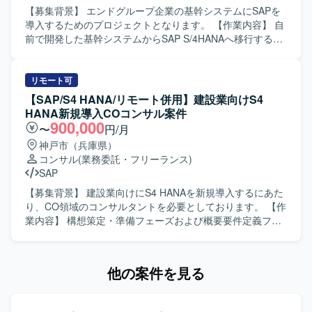
す。 【求める人物像】 SAP導入プロジェクトにおける豊富
【募集背景】 エンドグループ企業の基幹システムにSAPを
な経験を活かし、Fit to Standard方針を理解したうえで標準
導入するためのプロジェクトとなります。 【作業内容】 自
機能の活用を主体的に推進していただける方を求めており
前で開発した基幹システムからSAP S/4HANAへ移行するに
ます。システム試験で発生する課題に対して粘り強く検討
あたり、要件定義および基本設計をご担当いただきます。
し、関係者と協調しながら解決に導いていただける方が望
【求める人物像】 SAP業務に精通し、関係者とコミュニケ
ましいです。ユーザーとのコミュニケーションを円滑に行
ーションを取りながら主体的に要件整理と設計を進めてい
リモート可
い、教育や説明も丁寧に対応していただける方を歓迎いた
ただける方を求めております。 【ポジションの魅力】 基幹
【SAP/S4 HANA/リモート併用】建設業向けS4
します。 【ポジションの魅力】 製造業向けの大規模なSAP
システム全体のSAP導入プロジェクトに上流工程から参画
HANA新規導入COコンサル案件
S/4HANA導入プロジェクトに参画し、PS、SD、COといっ
でき、販売管理や購買管理／在庫管理領域での業務知見と
900,000
〜
円/月
た基幹領域でFit to Standard方針の導入を経験していただけ
SAPスキルを高めていただけます。 【開発環境】 SAP
神戸市（兵庫県）
ます。実現化フェーズでのシステム試験や追加アドオン実
S/4HANAを中心とした基幹システム環境となります。
コンサル
(業務委託・フリーランス)
装を通じて、標準機能と業務要件のフィット＆ギャップを
SAP
深く理解しながら、上流から下流まで一貫した導入プロセ
スに関わることができます。 【開発環境】 SAP S/4HANA
【募集背景】 建設業向けにS4 HANAを新規導入するにあた
環境において、PS、SD、CO各モジュールを中心に標準機
り、CO領域のコンサルタントを必要としております。 【作
能および追加アドオンを活用したシステム構築を行ってお
業内容】 構想策定・準備フェーズおよび概要要件定義フェ
ります。
ーズにおいて、業務ヒアリングや課題整理を行いながら、
S4 HANA導入に向けた検討と整理を行っていただきます。
【求める人物像】 業務担当者と円滑にコミュニケーション
他の案件を見る
を取りながら業務ヒアリングや課題整理を主体的に進めて
いただける方を求めております。 【ポジションの魅力】 建
設業向けS4 HANAの新規導入に初期段階から参画でき、構