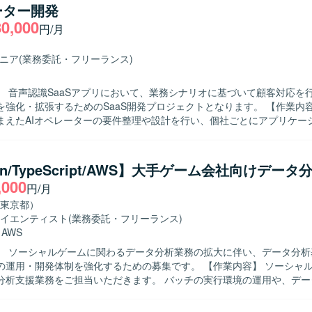
ーター開発
80,000
円/月
ジニア
(業務委託・フリーランス)
】 音声認識SaaSアプリにおいて、業務シナリオに基づいて顧客対応を行
化・拡張するためのSaaS開発プロジェクトとなります。 【作業内容】 業務シ
まえたAIオペレーターの要件整理や設計を行い、個社ごとにアプリケー
トチューニング、エージェント開発を実施していただきます。LLM連携A
スク分解・ツール連携・ワークフロー設計を行いながら、エージェント
継続的に行っていただきます。 【求める人物像】 生成AIやAIエージェン
on/TypeScript/AWS】大手ゲーム会社向けデー
関心が高く、自ら課題を発見しながら設計・実装・改善を主体的に進め
,000
円/月
ております。関係者とコミュニケーションを取りながら要件を整理し、
任感を持って取り組んでいただける方が望ましいです。 【ポジションの魅力】
東京都）
生成AIを組み合わせたSaaSプロダクトにおいて、プロンプト戦略やエ
イエンティスト
(業務委託・フリーランス)
となるアーキテクチャ設計から関わることができます。個社ごとの要件
・
AWS
ズ開発を通じて、多様な業務シナリオに対するAI活用ノウハウを蓄積で
】 ソーシャルゲームに関わるデータ分析業務の拡大に伴い、データ分析
開発体制を強化するための募集です。 【作業内容】 ソーシャルゲームに関
ジェントフレームワークおよびLLM連携ライブラリを活用した開発を行い
分析支援業務をご担当いただきます。 バッチの実行環境の運用や、デー
ールの開発を行っていただきます。 また、データ分析に関するお問い合
ィングなども幅広くご対応いただきます。 【求める人物像】 データ分析業務