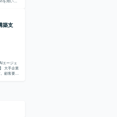
onを用いた
テナ環境を用
ト完了まで
規構築支
できます。詳
いていただ
コンテナとし
AIエージェ
す。顧客要求
Iエージェ
発フェーズ
tions等の実
よびテスト
品説明資料
めておりま
不安要素の