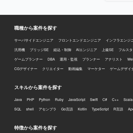
洗い出しやレビ
既存システ
ものをゼロ
関わること
職種から案件を探す
基盤構築経験を積むことができ
Azure Op
いただきま
サーバサイドエンジニア
フロントエンドエンジニア
インフラエンジ
汎用機
ブリッジSE
組込・制御
AIエンジニア
上級SE
フルスタ
ゲームプランナー
DBA
運用・監視
プランナー
アナリスト
W
CGデザイナー
クリエイター
動画編集
マーケター
ゲームデザイ
スキルから案件を探す
Java
PHP
Python
Ruby
JavaScript
Swift
C#
C++
Scala
SQL
shell
アセンブラ
Go言語
Kotlin
TypeScript
R言語
Ap
特徴から案件を探す