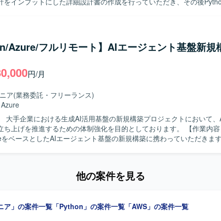
計をインプットにした詳細設計書の作成を行っていただき、その後Pyth
テストまでを一貫して対応していただきます。REST APIの作成やコン
 【求める人物像】 与えられた機能設計から自走して詳細設計
対応していただける方を求めております。途中で離脱せず、プロジェク
っていただける方を歓迎いたします。 【ポジションの魅力】 通信会社向け
hon/Azure/フルリモート】AIエージェント基盤新
発において、Pythonやコンテナ技術などの実践的な経験を積むことが
テストまで一連の工程に関わることで、上流から下流までのスキルを磨
80,000
円/月
I、FastAPIなどのフレームワークを利用した実装を行っていただきます。
etesやDockerを利用し、Pytestによるテストを実施いたします。
ジニア
(業務委託・フリーランス)
・
Azure
】 大手企業における生成AI活用基盤の新規構築プロジェクトにおいて、
上げを推進するための体制強化を目的としております。 【作業内容】 大手企業
ureをベースとしたAIエージェント基盤の新規構築に携わっていただきま
や要件一覧の整理・作成といった要求整理支援・要件定義支援を行い、A
機能設計や基本設計書・詳細設計書の作成を実施していただきます。開
n等を用いたAIエージェント実装やAzure OpenAI Service・Azure Func
他の案件を見る
いただきます。テストフェーズでは、単体テスト・結合テストの実施お
スト仕様書の作成を担当していただきます。また、顧客要望に基づく製
いただきます。 【求める人物像】 顧客要求を丁寧に整理しながら、
ジニア」の案件一覧
「Python」の案件一覧
「AWS」の案件一覧
ら設計・開発・テストまで一連のプロセスを主体的に推進できる方を求
スクを自ら設計し進捗管理を行える方や、品質に対して責任感を持ち、