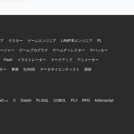
ント基盤その
連の工程に
エージェント
on等で実装して
ア
テスター
ゲームエンジニア
LAMP系エンジニア
PL
ージャー
ゲームプログラマ
ゲームディレクター
デバッカー
Flash
イラストレーター
マークアップ
アニメーター
ター
事務
社内SE
データサイエンティスト
講師
VC++
C
Delphi
PL/SQL
COBOL
PL/I
RPG
Actionscript