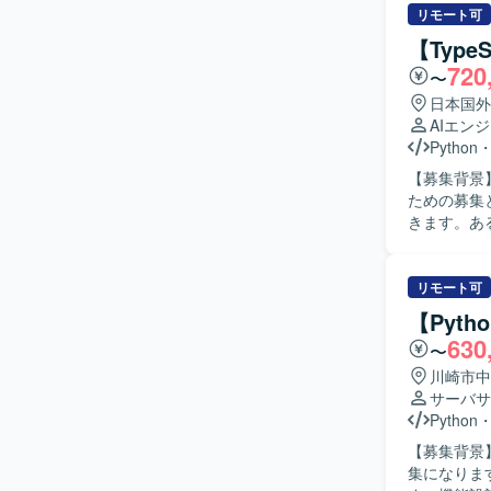
や周辺シス
リモート可
ションを取
【Type
【ポジショ
720
〜
ルの運用・
流まで一貫し
日本国外
境】 Pyt
AIエン
ッチ実行環境の
Python
ェクト管理ツ
【募集背景
ための募集となります。 【作業内容】 AI
きます。あ
ていくスタ
ます。具体
評価などを行っていただきます。
リモート可
持ち、自ら
【Pyt
技術のキャ
630
〜
【ポジショ
開発に携わるこ
川崎市中
を活用しな
サーバサ
積むことができます。 【開発環境】 TypeScript（フロ
Python
を利用した
【募集背景
集になります。 【作業内容】 通信会社向けシステムの詳細設計以降