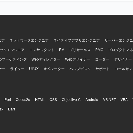
ューを通じて品質担保を主導できる方が望ましいです。 【ポジションの魅力】
ムへの機能追加ではなく、企業の生成AI利活用の土台となるAIエージェ
から構築するフェーズに参画いただけます。要件整理からテストまで一
で、生成AI活用基盤づくりの知見を幅広く獲得でき、大手企業向けのAI
ます。 【開発環境】 Azureをベースとしたクラウド環境上で、
enAI ServiceやAzure Functionsを活用したAIエージェント基盤をPyth
す。
ニア
ネットワークエンジニア
ネイティブアプリエンジニア
サーバーエンジニ
ックエンジニア
コンサルタント
PM
プリセールス
PMO
プロダクトマネ
ebマーケティング
Webディレクター
Webデザイナー
コーダー
デザイナー
ナー
ライター
UI/UX
オペレーター
ヘルプデスク
サポート
コールセン
Perl
Cocos2d
HTML
CSS
Objective-C
Android
VB.NET
VBA
ex
Dart