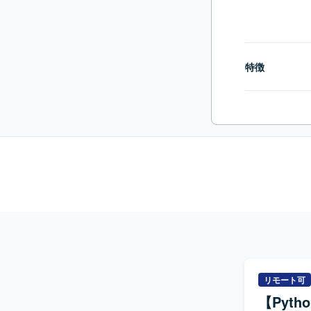
特徴
リモート可
【Pyt