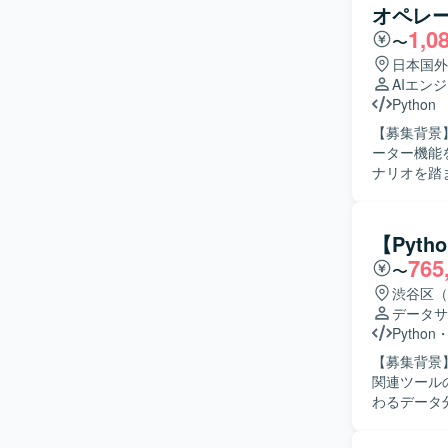
オペレ
1,0
〜
日本国外
AIエン
Python
【募集背景
ーター機能を強
ナリオを踏
やプロンプ
実装や、タ
に向けた検証・改善を
【Pyth
ト技術への
765
〜
る方を求め
品質の向上に責
渋谷区（
音声認識と
データサ
成などコア
Python
カスタマイ
【募集背景
す。 【開発環境】 Pythonを用いたバックエンド開発環境のもと、LangChainやLangGraphなど
関連ツールの運用・
のAIエー
わるデータ
する各種ツ
トラブルシューテ