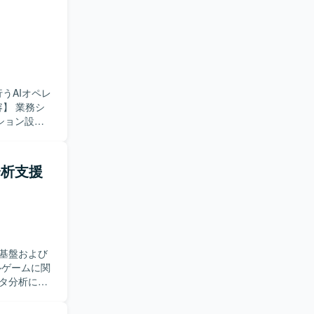
うAIオペレ
ション設計
PIの設計・
の精度向上
タ分析支援
ていただけ
プロダクト
ージェント構
にあわせた
きる環境で
基盤および
ます。
タ分析に関
わせ対応や