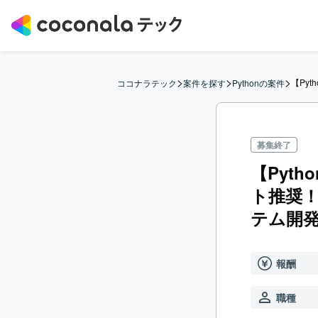
>
>
>
【Py
ココナラテック
案件を探す
Pythonの案件
募集終了
【Pyt
ト推奨！
テム開
報酬
職種