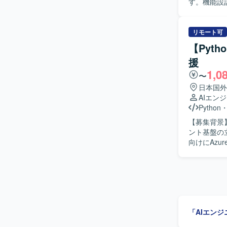
す。機能設
実装および
いた開発を行っていただきます。
と実装まで
リモート可
責任を持ってやり切
【Pyt
システム開
援
細設計から
1,0
けます。 【開発環境】 Python、Linux環境上での開発となり、REST API開発やFlask、
〜
OpenAP
日本国外
てKubern
AIエン
Python
【募集背景
ント基盤の立ち
向けにAz
一覧の整理
ント基盤の
では、Pytho
装を行って
計画書・テ
等の各種資料作成も行って
「AIエン
要件定義か
す。技術タ