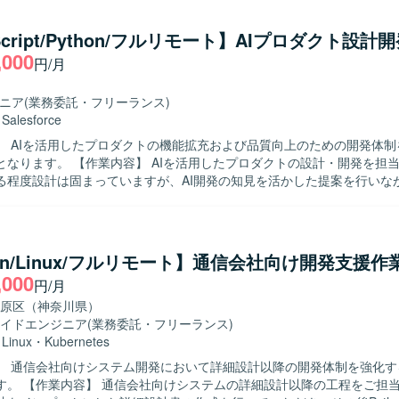
テムの運用・開発に主体的に取り組める方を求めています。 関係者とコ
りながら課題を整理し、自ら手を動かして改善を進めていける方が望ま
Script/Python/フルリモート】AIプロダクト設計
ンの魅力】 ソーシャルゲームに関する多様なデータを扱いながら、分析
,000
円/月
開発を通じてサービス改善に貢献できるポジションです。 データ分析の
て関わることで、技術力とドメイン知識の双方を高めていただけます。 【開発
honやTypeScriptを用いたツール開発、およびAWSを中心としたクラウ
ジニア
(業務委託・フリーランス)
運用・構築を行います。 CI/CDツールとしてJenkinsやGitHub Acti
・
Salesforce
ールとしてJiraなどを利用します。
】 AIを活用したプロダクトの機能拡充および品質向上のための開発体制
を活用したプロダクトの設計・開発を担当していただ
る程度設計は固まっていますが、AI開発の知見を活かした提案を行いな
イルとなります。設計、開発、テスト、リリースまで一連の工程をご担
的には、AI連携APIの開発、データ連携やバッチ処理、プロンプトの調
 【求める人物像】 AIを活用したプロダクト開発に強い関心を
積極的に提案しながら開発を進めていただける方を求めています。新し
hon/Linux/フルリモート】通信会社向け開発支援作
ッチアップに前向きで、柔軟に設計変更や改善に対応できる方が望まし
,000
円/月
ンの魅力】 AI連携APIやプロンプト設計など、先端的なAI技術を活用し
とができます。TypeScriptやPythonに加え、DifyやOpenAI API
原区（神奈川県）
がら、設計からリリースまで一貫して関わることで、プロダクト開発の
イドエンジニア
(業務委託・フリーランス)
ント）、Python、Dify、OpenAI APIなど
・
Linux
・
Kubernetes
開発環境となります。
】 通信会社向けシステム開発において詳細設計以降の開発体制を強化す
の工程をご担当いただきま