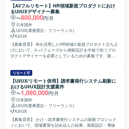
ユーザーストーリーおよびユースケースの定義、業務フロ
【AI/フルリモート】HR領域新規プロダクトにおけ
ーの整理を行い、サービス全体の情報アーキテクチャ設計
るUI/UXデザイナー募集
と画面設計を実施していただきます。Figmaを用いたワイヤ
800,000
〜
円/月
ーフレームやモックアップ、インタラクティブなプロトタ
日本国外
イプの作成を行い、開発チームやステークホルダーと仕様
UI/UX
(業務委託・フリーランス)
をすり合わせながら意思決定から実装までを一気通貫で推
UI/UX
進していただきます。また、競合サービスの調査・分析を
通じて自社サービスの改善点や差別化ポイントを明確に
【募集背景】 AIを活用したHR領域の新規プロダクト立ち上
し、実装後の動作確認や受入テスト、品質確認まで担当し
げにおいて、0→1フェーズから体験設計を中核で担うプロ
ていただきます。 【求める人物像】 素直で誠実に業務に向
ダクトデザイナーを必要としているための募集です。複数
き合い、物事の本質を理解しようとする姿勢をお持ちの方
のWebサービス立ち上げやグロースの知見を活かしつつ、
を求めています。能動的かつ自立的に仕事に取り組み、成
新しいユーザー体験を創出していきたいと考えておりま
果にこだわりながらデータドリブンに意思決定できる方が
す。 【作業内容】 ・AIを活用したHR領域の新規プロダク
リモート可
望ましいです。チームとして助け合いながら業務を遂行で
トにおけるUX設計、情報設計、UIデザインを行っていただ
【UI/UX/リモート併用】請求書発行システム刷新に
き、失敗を恐れず前向きにチャレンジできる方、自らステ
きます。 ・ユーザー課題、事業課題、マーケット仮説を踏
おけるUI/UX設計支援案件
ークホルダーと積極的にコミュニケーションを取り事業を
まえた体験設計をリードしていただきます。 ・Figmaを用
1,080,000
〜
円/月
推進してくださる方を歓迎いたします。 【ポジションの魅
いたワイヤーフレーム作成、UIデザイン、プロトタイプ作
日本国外
力】 モダンなWeb開発チームの一員として、新規プロダク
成を行っていただきます。 ・v0、Lovable、Claude Code、
UI/UX
(業務委託・フリーランス)
トの企画・設計段階から関わることができます。AIを用い
Cursor等のAIツールを活用した動くプロトタイプの作成と
UI/UX
たSpec Driven Developmentなど、最新の開発手法を実務の
検証を行っていただきます。 ・事業責任者、プロダクトマ
中で経験できる環境です。ライブラリや技術選定にも関与
ネージャー、エンジニア、マーケティングメンバーと連携
【募集背景】 かけ・請求書発行システムの刷新プロジェク
でき、契約形態にかかわらず設計・実装・コードレビュー
しながらプロダクトの立ち上げと改善を推進していただき
トにおいて、現場要望を詰め込んだ結果、画面設計・導線