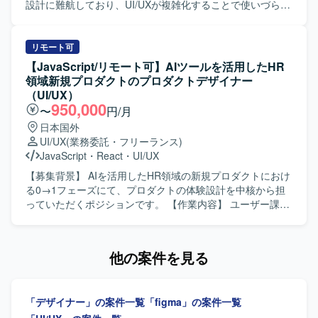
に参加できるフラットな組織で裁量高く働いていただけま
ます。 ・ユーザーインタビューや定量データに基づく仮説
設計に難航しており、UI/UXが複雑化することで使いづらく
す。リモートを中心とした環境のもと、開発とスキルアッ
検証、リリース後の効果検証および改善施策の立案を行っ
なる懸念が顕在化しているため、社内に不足しているUI/UX
プに集中しながら、主体的にプロダクト価値向上に寄与で
ていただきます。 ・グロースを見据えたLP、オンボーディ
設計の知見を補う専門人材を求めております。 【作業内
きるポジションです。 【開発環境】 フロントエンドは
ング、初回体験、継続利用体験の改善に取り組んでいただ
容】 要件定義フェーズに参画し、仕様理解を踏まえたUI設
リモート可
ReactおよびTypeScript、MUIを採用し、バックエンドは
きます。 ・デザインシステムやコンポーネント設計の整備
計を実施していただきます。ディレクター作成の既存また
【JavaScript/リモート可】AIツールを活用したHR
NodeおよびTypeScriptで構成されています。インフラには
および運用を行っていただきます。 ・エンジニアと協働
は簡易なワイヤーフレームをベースに、ユーザー視点で画
領域新規プロダクトのプロダクトデザイナー
AWSとCDKを利用し、ソースコード管理およびCI/CDには
し、実装連携や仕様調整、UIの品質担保を行っていただき
面構成・導線を整理し、UIコンポーネント設計や操作フロ
（UI/UX）
GitHubおよびGitHub Actionsを使用しています。デザインに
ます。 【求める人物像】 ・チームでの成果創出を重視し、
ーの最適化を行っていただきます。各画面単位でのビジュ
950,000
〜
円/月
はFigmaおよびmiro、ドキュメント管理にはNotionを用い、
関係部署と連携しながら制作を進行できる方を想定してお
アルデザイン作成、レイアウト設計、配色・UIパーツ設
日本国外
Slackやバーチャルオフィスツールを活用したコミュニケー
ります。 ・作って終わりではなく、届けて・試して・改善
計、操作性を考慮したインタラクション設計（必要に応じ
UI/UX
(業務委託・フリーランス)
ション環境が整備されています。AIを活用したSpec Driven
するプロセスに喜びを感じられる方を求めております。 ・
て簡易モック作成）を対応していただきます。機能過多・
JavaScript
・
React
・
UI/UX
Developmentとして、Claude CodeやCursorなどのツール
ユーザー視点に立ち、成果に対して責任感を持ってクリエ
画面過密状態に対する整理・改善提案や、ユーザビリティ
も導入されています。
イティブに取り組める方を歓迎いたします。 ・広告とプロ
向上に向けた設計見直しを行い、ディレクター／PMと連携
【募集背景】 AIを活用したHR領域の新規プロダクトにおけ
ダクトなど領域を横断して価値発揮したい方を想定してお
しながらエンジニア実装を見据えたデザイン仕様をアウト
る0→1フェーズにて、プロダクトの体験設計を中核から担
ります。 ・構造的に事象を捉え、ボトルネックを特定しな
プットしていただきます。 【求める人物像】 要件が固まり
っていただくポジションです。 【作業内容】 ユーザー課
がら改善に取り組める方を求めております。 ・限られた情
きっていない状況でもディレクターと並走しながら柔軟に
題、事業課題、マーケット仮説を踏まえたUX/UI・体験設計
報から仮説を立て、高速でPDCAを回せる方を歓迎いたしま
検討を進められる方を求めております。複雑な業務要件を
を行っていただきます。 Figmaを用いたワイヤーフレー
す。 ・自ら手を動かし、事業数字に責任を持って取り組め
踏まえて情報整理や画面構成を行いながら、一貫性と使い
ム、UIデザイン、プロトタイプの作成を行っていただきま
他の案件を見る
る方を想定しております。 【ポジションの魅力】 ・AIを活
やすさの両立を意識してデザイン品質を高めていただける
す。 各種AIツールを活用した動くプロトタイプの作成・検
用したHR領域の新規プロダクトにおいて、0→1フェーズか
方を想定しています。ディレクター／PMとのコミュニケー
証を行っていただきます。 ユーザーインタビューや定量デ
ら体験設計をリードできる環境です。 ・事業責任者やプロ
ションを大切にしながら、主体的に改善提案ができる方に
ータをもとにした仮説検証や、リリース後の改善施策立案
ダクトマネージャー、エンジニア、マーケティングメンバ
「デザイナー」の案件一覧
「figma」の案件一覧
フィットするポジションです。 【ポジションの魅力】 請求
を行っていただきます。 グロースを見据えたLP、オンボー
ーと密に連携しながら、事業開発・プロダクト開発・マー
書発行システムという業務基盤となるWebアプリケーショ
ディング、初回・継続利用体験の改善を行っていただきま