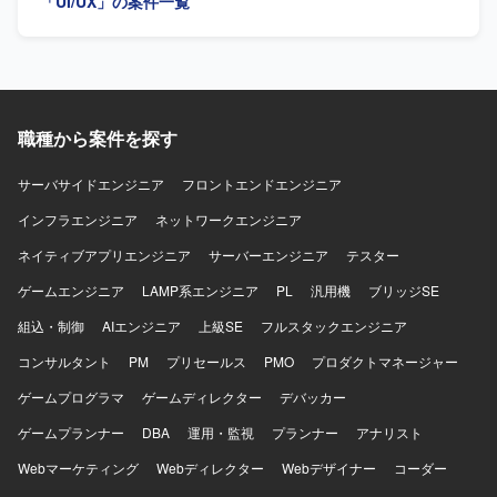
「UI/UX」の案件一覧
ケティングを一体で推進する経験を積むことができます。
ンの刷新プロジェクトにおいて、要件定義段階からUI/UX設
す。 デザインシステムやコンポーネント設計の整備、エン
・抽象度の高い事業仮説やユーザー課題から、「どのよう
計に深く関わることができ、画面デザインの方針やデザイ
ジニアと協働した実装連携・品質担保を行っていただきま
な体験にすべきか」を定義し、検証を重ねながらプロダク
ンシステムの構築にも影響力を発揮していただけます。機
す。 【求める人物像】 抽象的な事業仮説やユーザー課題を
トの勝ち筋をつくっていく経験ができます。 ・Figmaや各
能過多・情報量の多い業務システムに対して、ユーザビリ
自ら理解し、プロダクトの勝ち筋を高速に検証・構築して
種AIツールを活用しながら、デザインとプロトタイピング
ティを高める設計に挑戦できる環境です。 【開発環境】
いくことを能動的に楽しめる方を求めています。 【ポジシ
を高速に回す実践的なスキルを磨くことができます。 【開
FigmaやAdobe XDなどのデザインツールを用いたUIデザイ
ョンの魅力】 AIを活用したHR領域の新規プロダクトにおい
職種から案件を探す
発環境】 ・Figmaを中心としたUIデザインおよびプロトタ
ン環境を想定しております。フロントエンドとしてReact等
て、0→1フェーズから体験設計を主導しながら、事業やプ
イピング環境を想定しております。 ・v0、Lovable、
を意識したデザイン知識が活かせるプロジェクトです。
ロダクトの勝ち筋づくりに深く関わることができます。
サーバサイドエンジニア
フロントエンドエンジニア
Claude Code、Cursor等のAIツールを併用しながらプロト
【開発環境】 Figmaや各種AIツールを活用しながらプロト
タイプの作成と検証を行う環境です。
インフラエンジニア
タイプを作成・検証していただきます。
ネットワークエンジニア
ネイティブアプリエンジニア
サーバーエンジニア
テスター
ゲームエンジニア
LAMP系エンジニア
PL
汎用機
ブリッジSE
組込・制御
AIエンジニア
上級SE
フルスタックエンジニア
コンサルタント
PM
プリセールス
PMO
プロダクトマネージャー
ゲームプログラマ
ゲームディレクター
デバッカー
ゲームプランナー
DBA
運用・監視
プランナー
アナリスト
Webマーケティング
Webディレクター
Webデザイナー
コーダー