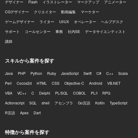
デザイナー
Flash
イラストレーター
マークアップ
アニメーター
CGデザイナー
クリエイター
動画編集
マーケター
ゲームデザイナー
ライター
UI/UX
オペレーター
ヘルプデスク
サポート
コールセンター
事務
社内SE
データサイエンティスト
講師
スキルから案件を探す
Java
PHP
Python
Ruby
JavaScript
Swift
C#
C++
Scala
Perl
Cocos2d
HTML
CSS
Objective-C
Android
VB.NET
VBA
VC++
C
Delphi
PL/SQL
COBOL
PL/I
RPG
Actionscript
SQL
shell
アセンブラ
Go言語
Kotlin
TypeScript
R言語
Apex
Dart
特徴から案件を探す