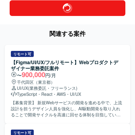
関連する案件
リモート可
【Figma/UI/UX/フルリモート】Webプロダクトデ
ザイナー業務委託案件
900,000
〜
円/月
千代田区（東京都）
UI/UX
(業務委託・フリーランス)
TypeScript
・
React
・
AWS
・
UI/UX
【募集背景】 新規Webサービスの開発を進める中で、上流
設計を担うデザイン人員を強化し、AI駆動開発を取り入れ
ることで開発サイクルを高速に回せる体制を目指している
ためです。 【作業内容】 当社の新規開発Webサービスにお
けるWebプロダクトデザイン業務全般を担当していただき
ます。ユーザーヒアリングを通じたニーズ・課題の把握、
リモート可