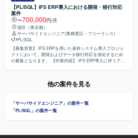
造、単体・結合テストまで一貫してご対応いただきます。
【PL/SQL】IFS ERP導入における開発・移行対応
移行枠では、データ移行設計および実装、移行計画に基づ
案件
いた移行検証や不具合修正などを担当していただきます。
700,000
〜
円/月
【求める人物像】 ERP導入プロジェクトにおいて、関係者
港区（東京都）
と連携しながら自律的にタスクを推進できる方を求めてお
サーバサイドエンジニア
(業務委託・フリーランス)
ります。課題発生時に原因を整理し、周囲と相談しつつ解
PL/SQL
決策を提案・実行できる協調性とコミュニケーション力の
ある方が望ましいです。 【ポジションの魅力】 大規模な基
【募集背景】 IFS ERPを用いた基幹システム導入プロジェ
幹システム導入プロジェクトに参画することで、IFS ERPを
クトにおいて、開発およびデータ移行対応を強化するため
はじめとしたERP導入のノウハウや、会計・人事・生産管
の募集となります。 【作業内容】 IFS ERP導入に伴うアド
理など複数業務領域の知見を広く身につけることができま
オン開発および移行対応を行っていただきます。 開発SE／
す。開発から移行まで一連の工程に携わることで、上流か
PGポジションでは、要件に基づいた詳細設計から製造、単
ら下流までの経験を積み、今後のキャリア形成に活かして
体・結合テストまでをご担当いただきます。 移行PGポジシ
他の案件を見る
いただける環境です。 【開発環境】 ERPパッケージとして
ョンでは、既存システムからIFS ERPへのデータ移行ロジッ
IFS ERPを利用し、PL/SQLを用いた開発およびデータ移行
クの設計および実装を行っていただきます。 移行SEポジシ
実装を行う環境となります。
ョンでは、データ移行方針の整理、移行設計、全体移行計
「サーバサイドエンジニア」の案件一覧
画の策定や関係者との調整など、移行領域の統括をご担当
いただきます。 【求める人物像】 関係者と連携しながら主
「PL/SQL」の案件一覧
体的にコミュニケーションを取れる方を求めております。
課題が発生した際に自ら状況整理と報告を行い、解決に向
けて粘り強く対応いただける方が望ましいです。 ERP導入
プロジェクト特有の変更や調整に柔軟に対応できる方を歓