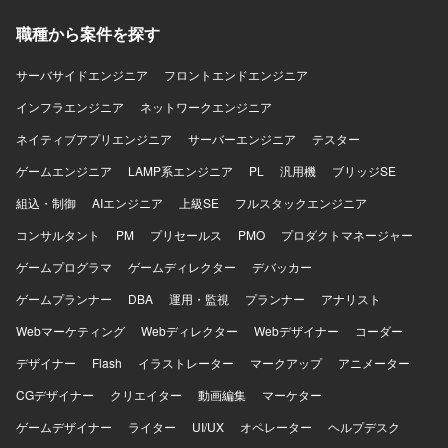
迎いたします。 【ポジションの魅力】 IFS ERPというパッ
ケージを用いた基幹システム導入プロジェクトに参画いた
職種から案件を探す
だくことで、会計・人事・資産管理・在庫・購買・生産管
理などの幅広い業務領域に触れることができます。 開発か
サーバサイドエンジニア
フロントエンドエンジニア
ら移行まで一連の工程に関わることで、ERP導入プロジェ
インフラエンジニア
クトの全体像を理解しながらスキルアップできる環境で
ネットワークエンジニア
す。 【開発環境】 PL/SQLを用いた開発環境下で、ERPパ
ネイティブアプリエンジニア
サーバーエンジニア
テスター
ッケージと連携するアドオンやデータ移行ロジックの実装
を行います。
ゲームエンジニア
LAMP系エンジニア
PL
汎用機
ブリッジSE
組込・制御
AIエンジニア
上級SE
フルスタックエンジニア
コンサルタント
PM
プリセールス
PMO
プロダクトマネージャー
ゲームプログラマ
ゲームディレクター
デバッカー
ゲームプランナー
DBA
運用・監視
プランナー
アナリスト
Webマーケティング
Webディレクター
Webデザイナー
コーダー
デザイナー
Flash
イラストレーター
マークアップ
アニメーター
CGデザイナー
クリエイター
動画編集
マーケター
ゲームデザイナー
ライター
UI/UX
オペレーター
ヘルプデスク