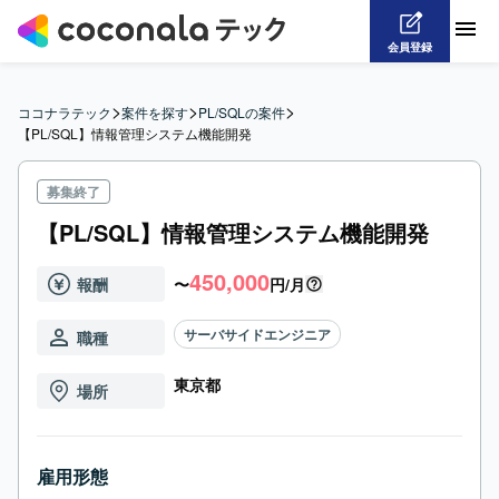
会員登録
>
>
>
ココナラテック
案件を探す
PL/SQLの案件
【PL/SQL】情報管理システム機能開発
募集終了
【PL/SQL】情報管理システム機能開発
450,000
報酬
〜
円/月
サーバサイドエンジニア
職種
東京都
場所
雇用形態