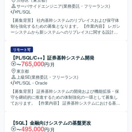
渋谷区（東京都）
サーバサイドエンジニア
(業務委託・フリーランス)
PL/SQL
【募集背景】 社内基幹システムのリプレイスおよび保守体
制を強化するための募集となります。 【作業内容】 レガシ
ーシステムから新システムへのリプレイスに関する設計・
開発・移行作業をご担当いただきます。既存の基幹システ
ムに対する保守、改修、問合せ対応、障害発生時の調査お
よび原因究明、改善対応なども実施いただきます。業務担
リモート可
当者との調整を行いながら、仕様整理や影響範囲の確認、
【PL/SQL/C++】証券基幹システム開発
テスト計画およびテスト実施、リリース後のフォローまで
765,000
〜
円/月
一連の作業をお願いいたします。 【求める人物像】 関係者
東京都
と円滑にコミュニケーションを取りながら主体的に動いて
上級SE
(業務委託・フリーランス)
いただける方を求めております。既存システムの仕様を自
PL/SQL
・
Oracle
らキャッチアップし、課題に対して粘り強く対応できる方
が望ましいです。 【ポジションの魅力】 基幹システムのリ
【募集背景】 証券基幹システムの開発および機能拡張・保
プレイスおよび保守を通じて、上流から下流まで一貫した
守を継続的に推進するための体制強化の一環として募集し
業務に携わることができます。長期的な保守・改善を通じ
ております。 【作業内容】 証券基幹システムにおける基本
て業務理解と技術力を同時に高めることができ、SQLや
設計から本番移行までの一連の工程をご担当いただきま
PL/SQLを活用したシステム開発・保守の経験を深められま
す。具体的には、要件を踏まえた基本設計の作成、総合テ
す。 【開発環境】 SQLおよびPL/SQLを中心とした基幹シ
スト計画の策定、関連する開発・改修作業の取りまとめ、
【SQL】金融向けシステムの基盤更改
ステム環境での開発・保守となります。Oracle関連技術を
案件管理や顧客との折衝などを行っていただきます。ま
495,000
〜
円/月