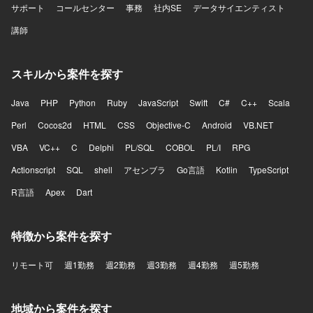
サポート
コールセンター
事務
社内SE
データサイエンティスト
講師
スキルから案件を探す
Java
PHP
Python
Ruby
JavaScript
Swift
C#
C++
Scala
Perl
Cocos2d
HTML
CSS
Objective-C
Android
VB.NET
VBA
VC++
C
Delphi
PL/SQL
COBOL
PL/I
RPG
Actionscript
SQL
shell
アセンブラ
Go言語
Kotlin
TypeScript
R言語
Apex
Dart
特徴から案件を探す
リモート可
週1勤務
週2勤務
週3勤務
週4勤務
週5勤務
地域から案件を探す