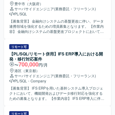
利用したシステムが想定されます。
た、PL/SQL、UNIX-C/C++、VB系言語などを用いた既存機
豊中市（大阪府）
能の改修や追加開発にも携わっていただきます。 【求める
サーバサイドエンジニア
(業務委託・フリーランス)
人物像】 複数の開発言語や環境に柔軟に対応でき、自ら課
PL/SQL
題を抽出し解決に向けて主体的に動ける方を求めておりま
す。顧客やチームメンバーとのコミュニケーションを大切
【募集背景】 金融向けシステムの基盤更改に伴い、データ
にし、周囲と連携しながら品質と生産性の両立を意識して
連携領域を強化するための増員募集となります。 【作業内
業務に取り組んでいただける方にマッチするポジションで
容】 金融向けシステムの基盤更改プロジェクトにおいて、
す。 【ポジションの魅力】 証券基幹システムという大規模
データ連携処理の設計・製造・テストをご担当いただきま
かつ高信頼性が求められる領域で、上流工程から本番移行
す。バッチシステムの開発やデータ連携ロジックの実装、
まで一貫して携わることができます。複数の言語やOS環境
既存処理の改善および検証などを行っていただきます。
リモート可
での開発経験を活かしつつ、証券業務知識やプロジェクト
【求める人物像】 データ連携やバッチ処理に主体的に取り
【PL/SQL/リモート併用】IFS ERP導入における開
マネジメントスキルを高めることができる環境です。顧客
組み、関係者とのコミュニケーションを取りながら粘り強
発・移行対応案件
折衝や案件管理などを通じて、技術力だけでなくビジネス
く業務を進めていただける方を求めています。 【ポジショ
700,000
〜
円/月
面でのスキルも磨いていただけます。 【開発環境】 Oracle
ンの魅力】 金融系システムの基盤更改に携わることで、大
港区（東京都）
データベース上でのPL/SQL開発を中心に、UNIX環境での
規模なデータ連携処理の設計・開発経験を積むことがで
サーバサイドエンジニア
(業務委託・フリーランス)
C/C++およびCSHを用いた開発を行っております。フロン
き、SQLおよびETLツールのスキルを高めていただけます。
PL/SQL
・
Company
ト・バッチなどの各種機能においてVB6.0およびVB.NETを
【開発環境】 SQLおよびETLツール（Data Stage、
活用したシステム構成となっております。
DataSpider）を用いたデータ連携・バッチ処理の開発環境
【募集背景】 IFS ERPを用いた基幹システム導入プロジェ
となります。
クトにおいて、機能開発およびデータ移行対応を強化する
ための募集となります。 【作業内容】 IFS ERP導入に伴う
各種開発およびデータ移行対応を行っていただきます。具
体的には、会計・人事・資産管理・在庫・購買・生産管理
などを統合する基幹システムに対して、詳細設計から製
リモート可