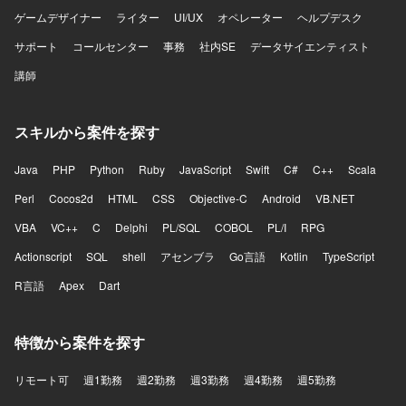
ゲームデザイナー
ライター
UI/UX
オペレーター
ヘルプデスク
サポート
コールセンター
事務
社内SE
データサイエンティスト
講師
スキルから案件を探す
Java
PHP
Python
Ruby
JavaScript
Swift
C#
C++
Scala
Perl
Cocos2d
HTML
CSS
Objective-C
Android
VB.NET
VBA
VC++
C
Delphi
PL/SQL
COBOL
PL/I
RPG
Actionscript
SQL
shell
アセンブラ
Go言語
Kotlin
TypeScript
R言語
Apex
Dart
特徴から案件を探す
リモート可
週1勤務
週2勤務
週3勤務
週4勤務
週5勤務