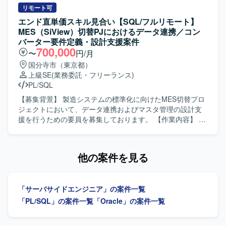
ら下流までの経験を積み、今後のキャリア形成に活かして
体・結合テストまでをご担当いただきます。 移行PGポジシ
リモート可
いただける環境です。 【開発環境】 ERPパッケージとして
ョンでは、既存システムからIFS ERPへのデータ移行ロジッ
エンド直単価スキル見合い【SQL/フルリモート】
IFS ERPを利用し、PL/SQLを用いた開発およびデータ移行
クの設計および実装を行っていただきます。 移行SEポジシ
MES（SiView）切替PJにおけるデータ連携／コン
実装を行う環境となります。
ョンでは、データ移行方針の整理、移行設計、全体移行計
バーター要件定義・設計支援案件
画の策定や関係者との調整など、移行領域の統括をご担当
700,000
〜
円/月
いただきます。 【求める人物像】 関係者と連携しながら主
国分寺市（東京都）
体的にコミュニケーションを取れる方を求めております。
上級SE
(業務委託・フリーランス)
課題が発生した際に自ら状況整理と報告を行い、解決に向
PL/SQL
けて粘り強く対応いただける方が望ましいです。 ERP導入
プロジェクト特有の変更や調整に柔軟に対応できる方を歓
【募集背景】 製造システムの標準化に向けたMES切替プロ
迎いたします。 【ポジションの魅力】 IFS ERPというパッ
ジェクトにおいて、データ連携およびマスタ管理の設計支
ケージを用いた基幹システム導入プロジェクトに参画いた
援を行うための要員を募集しております。 【作業内容】 川
だくことで、会計・人事・資産管理・在庫・購買・生産管
尻工場のMES切替プロジェクトにて、IBM系
理などの幅広い業務領域に触れることができます。 開発か
MES「SiView」と周辺システムを接続する各種コンバータ
ら移行まで一連の工程に関わることで、ERP導入プロジェ
ー（IF）の要件定義および設計を担当いたします。 SiView
他の案件を見る
クトの全体像を理解しながらスキルアップできる環境で
と周辺システム間のデータ連携設計、各種コンバーター
す。 【開発環境】 PL/SQLを用いた開発環境下で、ERPパ
（IF）の要件定義支援、データ移行設計およびデータ検
ッケージと連携するアドオンやデータ移行ロジックの実装
証、DB設計およびデータモデル検討、マスタ管理設計支
「サーバサイドエンジニア」の案件一覧
を行います。
援、システム設計書作成などを行っていただきます。 【求
める人物像】 製造業向けシステムやMES領域に関する知見
「PL/SQL」の案件一覧
「Oracle」の案件一覧
を活かしながら、関係者と連携して主体的に要件定義や設
計を推進していただける方を求めております。 【ポジショ