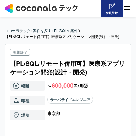
会員登録
>
>
>
ココナラテック
案件を探す
PL/SQLの案件
【PL/SQL/リモート併用可】医療系アプリケーション開発(設計・開発)
募集終了
【PL/SQL/リモート併用可】医療系アプリ
ケーション開発(設計・開発)
600,000
報酬
〜
円/月
サーバサイドエンジニア
職種
東京都
場所