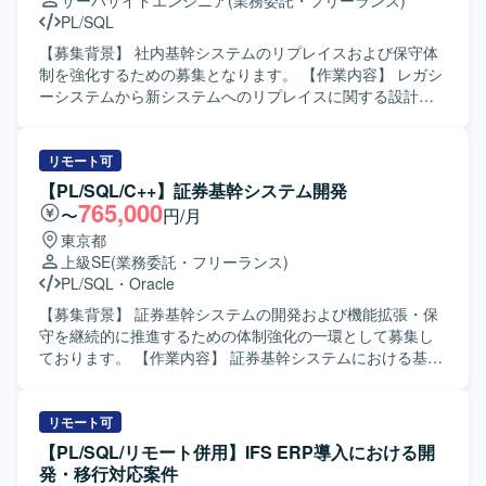
サーバサイドエンジニア
(業務委託・フリーランス)
PL/SQL
【募集背景】 社内基幹システムのリプレイスおよび保守体
制を強化するための募集となります。 【作業内容】 レガシ
ーシステムから新システムへのリプレイスに関する設計・
開発・移行作業をご担当いただきます。既存の基幹システ
ムに対する保守、改修、問合せ対応、障害発生時の調査お
よび原因究明、改善対応なども実施いただきます。業務担
リモート可
当者との調整を行いながら、仕様整理や影響範囲の確認、
【PL/SQL/C++】証券基幹システム開発
テスト計画およびテスト実施、リリース後のフォローまで
765,000
〜
円/月
一連の作業をお願いいたします。 【求める人物像】 関係者
東京都
と円滑にコミュニケーションを取りながら主体的に動いて
上級SE
(業務委託・フリーランス)
いただける方を求めております。既存システムの仕様を自
PL/SQL
・
Oracle
らキャッチアップし、課題に対して粘り強く対応できる方
が望ましいです。 【ポジションの魅力】 基幹システムのリ
【募集背景】 証券基幹システムの開発および機能拡張・保
プレイスおよび保守を通じて、上流から下流まで一貫した
守を継続的に推進するための体制強化の一環として募集し
業務に携わることができます。長期的な保守・改善を通じ
ております。 【作業内容】 証券基幹システムにおける基本
て業務理解と技術力を同時に高めることができ、SQLや
設計から本番移行までの一連の工程をご担当いただきま
PL/SQLを活用したシステム開発・保守の経験を深められま
す。具体的には、要件を踏まえた基本設計の作成、総合テ
す。 【開発環境】 SQLおよびPL/SQLを中心とした基幹シ
スト計画の策定、関連する開発・改修作業の取りまとめ、
リモート可
ステム環境での開発・保守となります。Oracle関連技術を
案件管理や顧客との折衝などを行っていただきます。ま
【PL/SQL/リモート併用】IFS ERP導入における開
利用したシステムが想定されます。
た、PL/SQL、UNIX-C/C++、VB系言語などを用いた既存機
発・移行対応案件