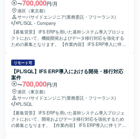
能の改修や追加開発にも携わっていただきます。 【求める
700,000
〜
円/月
人物像】 複数の開発言語や環境に柔軟に対応でき、自ら課
港区（東京都）
題を抽出し解決に向けて主体的に動ける方を求めておりま
サーバサイドエンジニア
(業務委託・フリーランス)
す。顧客やチームメンバーとのコミュニケーションを大切
PL/SQL
・
Company
にし、周囲と連携しながら品質と生産性の両立を意識して
業務に取り組んでいただける方にマッチするポジションで
【募集背景】 IFS ERPを用いた基幹システム導入プロジェ
す。 【ポジションの魅力】 証券基幹システムという大規模
クトにおいて、機能開発およびデータ移行対応を強化する
かつ高信頼性が求められる領域で、上流工程から本番移行
ための募集となります。 【作業内容】 IFS ERP導入に伴う
まで一貫して携わることができます。複数の言語やOS環境
各種開発およびデータ移行対応を行っていただきます。具
での開発経験を活かしつつ、証券業務知識やプロジェクト
体的には、会計・人事・資産管理・在庫・購買・生産管理
マネジメントスキルを高めることができる環境です。顧客
などを統合する基幹システムに対して、詳細設計から製
リモート可
折衝や案件管理などを通じて、技術力だけでなくビジネス
造、単体・結合テストまで一貫してご対応いただきます。
【PL/SQL】IFS ERP導入における開発・移行対応
面でのスキルも磨いていただけます。 【開発環境】 Oracle
移行枠では、データ移行設計および実装、移行計画に基づ
案件
データベース上でのPL/SQL開発を中心に、UNIX環境での
いた移行検証や不具合修正などを担当していただきます。
700,000
〜
円/月
C/C++およびCSHを用いた開発を行っております。フロン
【求める人物像】 ERP導入プロジェクトにおいて、関係者
港区（東京都）
ト・バッチなどの各種機能においてVB6.0およびVB.NETを
と連携しながら自律的にタスクを推進できる方を求めてお
サーバサイドエンジニア
(業務委託・フリーランス)
活用したシステム構成となっております。
ります。課題発生時に原因を整理し、周囲と相談しつつ解
PL/SQL
決策を提案・実行できる協調性とコミュニケーション力の
ある方が望ましいです。 【ポジションの魅力】 大規模な基
【募集背景】 IFS ERPを用いた基幹システム導入プロジェ
幹システム導入プロジェクトに参画することで、IFS ERPを
クトにおいて、開発およびデータ移行対応を強化するため
はじめとしたERP導入のノウハウや、会計・人事・生産管
の募集となります。 【作業内容】 IFS ERP導入に伴うアド
理など複数業務領域の知見を広く身につけることができま
オン開発および移行対応を行っていただきます。 開発SE／
す。開発から移行まで一連の工程に携わることで、上流か
PGポジションでは、要件に基づいた詳細設計から製造、単