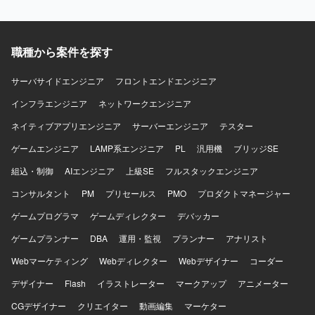
ンの魅力】 MES切替という基幹領域のプロジェクトにおい
て、データ連携やマスタ管理といった中核部分の要件定義
から設計までを一貫して担当できるため、製造システムに
おける上流工程の経験を深めていただけます。 【開発環
職種から案件を探す
境】 IBM系MES「SiView」を中心とした製造システム環境
において、各種コンバーター（IF）、DB設計、データモデ
サーバサイドエンジニア
フロントエンドエンジニア
ル設計、マスタ管理設計などの業務に携わっていただきま
インフラエンジニア
す。
ネットワークエンジニア
ネイティブアプリエンジニア
サーバーエンジニア
テスター
ゲームエンジニア
LAMP系エンジニア
PL
汎用機
ブリッジSE
組込・制御
AIエンジニア
上級SE
フルスタックエンジニア
コンサルタント
PM
プリセールス
PMO
プロダクトマネージャー
ゲームプログラマ
ゲームディレクター
デバッカー
ゲームプランナー
DBA
運用・監視
プランナー
アナリスト
Webマーケティング
Webディレクター
Webデザイナー
コーダー
デザイナー
Flash
イラストレーター
マークアップ
アニメーター
CGデザイナー
クリエイター
動画編集
マーケター