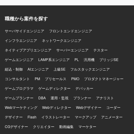
職種から案件を探す
サーバサイドエンジニア
フロントエンドエンジニア
インフラエンジニア
ネットワークエンジニア
ネイティブアプリエンジニア
サーバーエンジニア
テスター
ゲームエンジニア
LAMP系エンジニア
PL
汎用機
ブリッジSE
組込・制御
AIエンジニア
上級SE
フルスタックエンジニア
コンサルタント
PM
プリセールス
PMO
プロダクトマネージャー
ゲームプログラマ
ゲームディレクター
デバッカー
ゲームプランナー
DBA
運用・監視
プランナー
アナリスト
Webマーケティング
Webディレクター
Webデザイナー
コーダー
デザイナー
Flash
イラストレーター
マークアップ
アニメーター
CGデザイナー
クリエイター
動画編集
マーケター