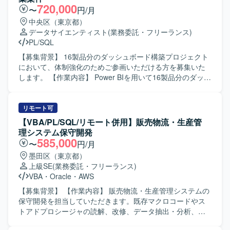
Linuxサーバで構成された社内システムの運用・維持保守を
基づく不具合の洗い出しや改善提案などを行っていただき
720,000
〜
円/月
行っております。
ます。 【求める人物像】 医療システムの特性を意識しなが
中央区（東京都）
ら丁寧に設計やテストを進めていただける方を求めていま
データサイエンティスト
(業務委託・フリーランス)
す。関係者とコミュニケーションを取りながら課題の整理
PL/SQL
や改善提案を主体的に行っていただける方が望ましいで
す。 【ポジションの魅力】 医療領域のシステムをクラウド
【募集背景】 16製品分のダッシュボード構築プロジェクト
環境へ移行するプロジェクトに携わることで、クラウドネ
において、体制強化のためご参画いただける方を募集いた
イティブなアーキテクチャの知見や医療業務に関する理解
します。 【作業内容】 Power BIを用いて16製品分のダッシ
を深めていただけます。設計からシステムテストまで一連
ュボードを構築していただきます。データソースとして
の工程を経験できるため、上流から下流まで幅広いスキル
SnowflakeやExcelなどを用いてデータ連携を行います。リ
を磨いていただけます。 【開発環境】 JavaによるWebアプ
ーダーの方には顧客ヒアリングや要件整理、詳細設計書作
リモート可
リケーションバックエンド開発を中心とした環境で、クラ
成、ダッシュボード設計、レビュー、Power BI構築をご担
【VBA/PL/SQL/リモート併用】販売物流・生産管
ウドとしてはAWSを利用する想定です。フロントエンドで
当いただきます。メンバーの方にはPower BI構築、Power
理システム保守開発
はReactを利用したシステムとの連携も想定されています。
Queryでのデータ加工、テストをご担当いただきます。
585,000
〜
円/月
【求める人物像】 顧客の要望を丁寧にヒアリングし、要件
墨田区（東京都）
を整理しながら主体的にダッシュボードのあるべき姿を検
上級SE
(業務委託・フリーランス)
討いただける方を求めています。チームメンバーとコミュ
VBA
・
Oracle
・
AWS
ニケーションを取りながら、品質とスケジュールの両面を
意識して業務を遂行していただける方にご活躍いただけま
【募集背景】 【作業内容】 販売物流・生産管理システムの
す。 【ポジションの魅力】 複数製品のダッシュボード構築
保守開発を担当していただきます。既存マクロコードやス
を通じて、Power BIおよびデータ基盤に関する知見を幅広
トアドプロシージャの読解、改修、データ抽出・分析、業
く深めていただけます。リーダーポジションの方は上流工
務効率化ツールの構築を行っていただきます。システム運