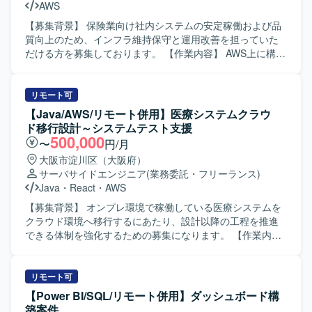
AWS
【募集背景】 保険業向け社内システムの安定稼働および品
質向上のため、インフラ維持保守と運用改善を担っていた
だける方を募集しております。 【作業内容】 AWS上に構築
されている社内システムの維持保守をご担当いただきま
す。主に障害発生時の調査および対応、原因分析、再発防
止策の検討・実施を行っていただきます。また、必要に応
リモート可
じてシステムの構築や設定変更などの作業もご担当いただ
【Java/AWS/リモート併用】医療システムクラウ
きます。加えて、既存の若手メンバのタスクおよび進捗管
ド移行設計～システムテスト支援
理を行い、業務推進と品質担保をリードしていただきま
500,000
〜
円/月
す。 【求める人物像】 主体的に課題を抽出し、周囲とコミ
大阪市淀川区（大阪府）
ュニケーションを取りながら改善提案と推進ができる方を
サーバサイドエンジニア
(業務委託・フリーランス)
求めております。インフラ運用において責任感を持ち、障
Java
・
React
・
AWS
害対応時にも冷静に状況整理と判断ができる方を歓迎いた
します。また、メンバの育成やフォローに前向きに取り組
【募集背景】 オンプレ環境で稼働している医療システムを
んでいただける方を想定しております。 【ポジションの魅
クラウド環境へ移行するにあたり、設計以降の工程を推進
力】 AWS環境でのインフラ運用から構築まで一貫して関わ
できる体制を強化するための募集になります。 【作業内
ることができ、クラウドインフラのスキルを幅広く磨いて
容】 オンプレの医療システムをクラウド環境へシフトする
いただけます。少人数チームのリーダーポジションとして
案件において、設計からシステムテストまでのフェーズを
タスク管理やメンバマネジメントも経験できるため、技術
ご担当いただきます。既存システムの仕様を踏まえた設計
リモート可
とマネジメントの両面で成長できる環境です。 【開発環
書の作成や改訂、クラウド環境向けの実装に関わるレビュ
【Power BI/SQL/リモート併用】ダッシュボード構
境】 AWS上のインフラ環境をベースに、Windowsおよび
ー、システムテスト計画の立案およびテスト実施、結果に
築案件