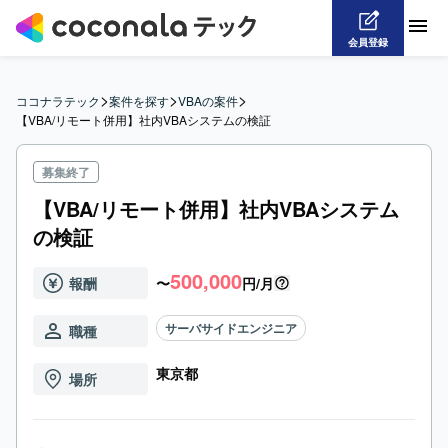
会員登録
>
>
>
ココナラテック
案件を探す
VBAの案件
【VBA/リモート併用】社内VBAシステムの検証
募集終了
【VBA/リモート併用】社内VBAシステム
の検証
500,000
報酬
〜
円/月
サーバサイドエンジニア
職種
東京都
場所