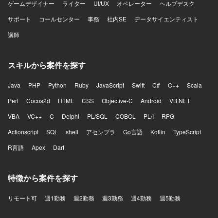
ゲームデザイナー
ライター
UI/UX
オペレーター
ヘルプデスク
サポート
コールセンター
事務
社内SE
データサイエンティスト
講師
スキルから案件を探す
Java
PHP
Python
Ruby
JavaScript
Swift
C#
C++
Scala
Perl
Cocos2d
HTML
CSS
Objective-C
Android
VB.NET
VBA
VC++
C
Delphi
PL/SQL
COBOL
PL/I
RPG
Actionscript
SQL
shell
アセンブラ
Go言語
Kotlin
TypeScript
R言語
Apex
Dart
特徴から案件を探す
リモート可
週1勤務
週2勤務
週3勤務
週4勤務
週5勤務