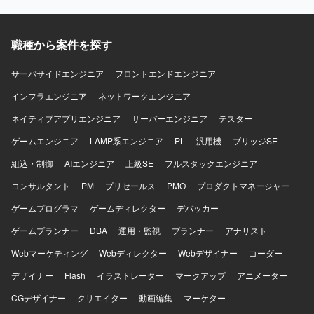
職種から案件を探す
サーバサイドエンジニア
フロントエンドエンジニア
インフラエンジニア
ネットワークエンジニア
ネイティブアプリエンジニア
サーバーエンジニア
テスター
ゲームエンジニア
LAMP系エンジニア
PL
汎用機
ブリッジSE
組込・制御
AIエンジニア
上級SE
フルスタックエンジニア
コンサルタント
PM
プリセールス
PMO
プロダクトマネージャー
ゲームプログラマ
ゲームディレクター
デバッカー
ゲームプランナー
DBA
運用・監視
プランナー
アナリスト
Webマーケティング
Webディレクター
Webデザイナー
コーダー
デザイナー
Flash
イラストレーター
マークアップ
アニメーター
CGデザイナー
クリエイター
動画編集
マーケター