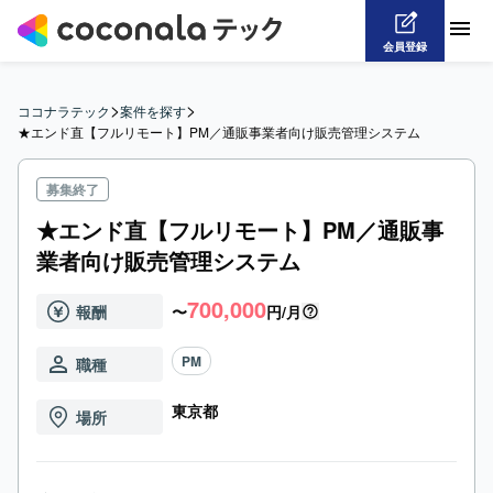
会員登録
>
>
ココナラテック
案件を探す
★エンド直【フルリモート】PM／通販事業者向け販売管理システム
募集終了
★エンド直【フルリモート】PM／通販事
業者向け販売管理システム
700,000
報酬
〜
円/月
PM
職種
東京都
場所