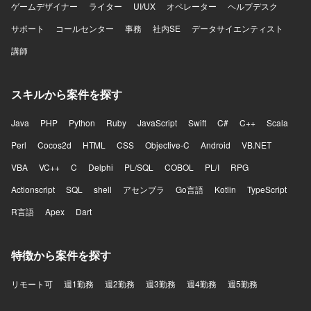
ゲームデザイナー
ライター
UI/UX
オペレーター
ヘルプデスク
サポート
コールセンター
事務
社内SE
データサイエンティスト
講師
スキルから案件を探す
Java
PHP
Python
Ruby
JavaScript
Swift
C#
C++
Scala
Perl
Cocos2d
HTML
CSS
Objective-C
Android
VB.NET
VBA
VC++
C
Delphi
PL/SQL
COBOL
PL/I
RPG
Actionscript
SQL
shell
アセンブラ
Go言語
Kotlin
TypeScript
R言語
Apex
Dart
特徴から案件を探す
リモート可
週1勤務
週2勤務
週3勤務
週4勤務
週5勤務