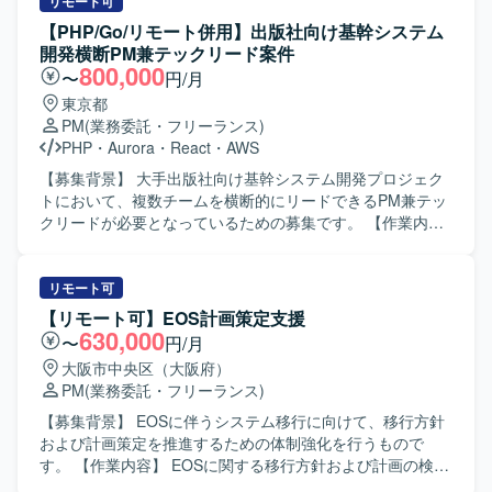
リモート可
【PHP/Go/リモート併用】出版社向け基幹システム
開発横断PM兼テックリード案件
800,000
〜
円/月
東京都
PM
(業務委託・フリーランス)
PHP
・
Aurora
・
React
・
AWS
【募集背景】 大手出版社向け基幹システム開発プロジェク
トにおいて、複数チームを横断的にリードできるPM兼テッ
クリードが必要となっているための募集です。 【作業内
容】 3チームの全体進捗管理およびリソース調整を行ってい
ただきます。 ユーザーとの要件定義および折衝を担当して
いただきます。 コードレビューを含む技術的な品質管理を
リモート可
行っていただきます。 テストシナリオの策定・管理を実施
【リモート可】EOS計画策定支援
していただきます。 【求める人物像】 技術とマネジメント
630,000
〜
円/月
の両面からプロジェクトをリードできる方を求めていま
大阪市中央区（大阪府）
す。 複数チームと円滑にコミュニケーションを取りなが
PM
(業務委託・フリーランス)
ら、課題解決に主体的に取り組める方を歓迎いたします。
【ポジションの魅力】 大規模な基幹システム開発におい
【募集背景】 EOSに伴うシステム移行に向けて、移行方針
て、3チームを横断するPM兼テックリードとして上流から
および計画策定を推進するための体制強化を行うもので
品質管理まで一貫して関わることができます。 PHPやGoを
す。 【作業内容】 EOSに関する移行方針および計画の検討
中心とした技術スタックに加え、モダンなインフラ環境に
を行っていただきます。対象となるシステムの整理や、