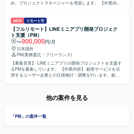
自走してプロジェクトを推進できる方を求めております。
め、プロジェクトマネージャーを増員します。 【作業内
また、業務システム開発における一連の工程を理解し、ド
容】 不動産管理業界向けAIソリューション事業において、
キュメント作成を通じて情報をわかりやすく整理できる方
顧客向けシステム開発プロジェクトを推進します。顧客ヒ
が望ましいです。 【ポジションの魅力】 省庁向けの大規模
アリング、課題整理、要件定義、業務フロー・機能要件の
NEW
リモート可
申請システムという社会的インパクトの大きい案件に参画
設計、プロジェクト計画の策定、開発フェーズの進捗・品
【フルリモート】LINEミニアプリ開発プロジェク
いただけます。利用者増加に伴う業務課題の解決に直結す
質・課題管理、テスト・リリース計画、運用チームへの引
ト支援（PM）
るシステム開発の中核を担えるため、上流からのプロジェ
き継ぎ、継続的な改善提案を担当します。 【求める人物
900,000
〜
円/月
クトマネジメント経験を積むことができます。複数本部に
像】 顧客の課題や要望を深く理解し、最適な解決策を考え
日本国外
よる合同開発体制のもとで、横断的な調整力やマネジメン
られる方を求めています。社内外の関係者と円滑に連携
PM
(業務委託・フリーランス)
トスキルを高められる環境です。 【開発環境】 Flutter、
し、不確実な状況でも自ら整理・提案し、主体的にプロジ
Java、TypeScript、SpringBoot、PostgreSQL、React、
ェクトを推進できる方を歓迎します。 【ポジションの魅
【募集背景】 LINEミニアプリの開発プロジェクトを支援す
AWS などを用いた環境での開発となります。
力】 AIを活用したシステム開発を通じて顧客の業務変革や
るPMを募集しています。 【作業内容】 顧客サービスを活
事業成長に貢献できます。要件定義からリリースまで一貫
用するユーザー企業との仕様検討・調整を行います。顧客
して携わり、AI・DX領域の多様なプロジェクトを通じてPM
からの課題整理や調整、プロジェクトメンバーの管理、タ
としての専門性を高められます。 【開発環境】 AI・DX領域
スク調整などを担当します。 【求める人物像】 自主的に調
の顧客向けシステム開発を行います。
査・提案を行い、関係者と円滑に調整できる方を求めてい
他の案件を見る
ます。 【ポジションの魅力】 LINEミニアプリの開発プロジ
ェクトにおいて、顧客折衝からプロジェクト管理まで幅広
く携わることができます。 【開発環境】 コミュニケーショ
「PM」の案件一覧
ンツールとしてMeet、Slackを使用します。