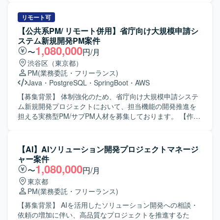
も触れながら、技術的リードとマネジメント経験を同時に
Fit&Gapを通じた課題抽出を実施し、全体スケジュールおよ
積むことができます。 【開発環境】 言語：PHP、Go、
び体制の検討を行います。また、各種検討結果をとりまと
リモート可
TypeScript フレームワーク：Gin、GORM、Node.js、
めた資料作成および顧客への説明を担当していただきま
【公共系PM/ リモート併用】省庁向け大規模申請シ
React.js データベース：Aurora（PostgreSQL） インフラ／
す。 【求める人物像】 関係者と円滑にコミュニケーション
ステム新規開発PM案件
ツール：AWS、Terraform、GitHub、NewRelic、Docker
を取りながら、課題を整理し主体的に提案していける方を
1,080,000
〜
円/月
求めています。複数システムが関わるプロジェクトにおい
渋谷区（東京都）
て、全体を俯瞰しながら計画立案や調整を進められる方が
PM
(業務委託・フリーランス)
望ましいです。 【ポジションの魅力】 大規模システムの
Java
・
PostgreSQL
・
SpringBoot
・
AWS
EOS対応における計画策定フェーズから参画いただくた
め、上流工程での企画・計画立案スキルを高めることがで
【募集背景】 体制強化のため、省庁向け大規模申請システ
きます。顧客折衝や各種資料作成を通じて、マネジメント
ム新規開発プロジェクトにおいて、担当機能の開発推進を
およびコンサルティングに近い経験を積むことができま
担える実務型PM/サブPM人材を募集しております。 【作業
す。 【開発環境】 対象となる各種WEB系システム群を前提
内容】 省庁向けの大規模申請システム新規開発において、
とした計画策定業務となります。個別の技術要素はプロジ
申請受付に関わるシステム領域の設計・開発推進をご担当
ェクト内標準に準拠して進めていただきます。
いただきます。利用者増加に伴う手続負荷の軽減と業務効
【AI】AIソリューション開発プロジェクトマネージ
率化を目的としたシステムの開発を進めていただきます。
ャー案件
具体的には、担当機能の開発推進、進捗・課題・リスク管
1,080,000
〜
円/月
理、仕様整理や不明点の確認、論点整理、元請への報告、
東京都
関係者調整、他チームや関連部署との横断調整、各種資料
PM
(業務委託・フリーランス)
作成などを行っていただきます。 【求める人物像】 複数部
門・複数組織が関わる大規模案件の中で、主体的に論点を
【募集背景】 AIを活用したソリューション開発への相談・
整理しながら関係者と円滑にコミュニケーションを取り、
依頼の増加に伴い、高品質なプロジェクトを推進するた