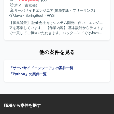
やDockerを利用し、Pytestによるテストを実施いたしま
す。主体的かつ積極的に業務へ取り組める方を歓迎しま
港区（東京都）
す。
す。 【ポジションの魅力】 大規模Web業務アプリケーショ
サーバサイドエンジニア
(業務委託・フリーランス)
ン開発において、プロジェクト運営全般を支援できます。
Java
・
SpringBoot
・
AWS
【開発環境】 Web業務アプリケーションです。
【募集背景】 証券会社向けシステム開発に伴い、エンジニ
アを募集しています。 【作業内容】 基本設計からテストま
で一貫してご担当いただきます。バックエンドではJavaお
よびSpringBoot、フロントエンドではJavaScript、
TypeScriptおよびReactを用いた開発を行います。 【求める
人物像】 基本設計からテストまで一貫して対応できる方を
他の案件を見る
求めています。 【ポジションの魅力】 証券系システムの開
発プロジェクトに参画できます。 【開発環境】 バックエン
ドはJava（SpringBoot）、フロントエンドはJavaScript、
「サーバサイドエンジニア」の案件一覧
TypeScript（React）を使用します。ソースコード管理には
GitLab、コミュニケーションにはTeamsを使用します。
「Python」の案件一覧
職種から案件を探す