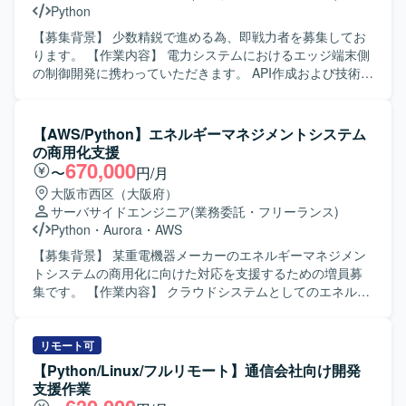
Python
【募集背景】 少数精鋭で進める為、即戦力者を募集してお
ります。 【作業内容】 電力システムにおけるエッジ端末側
の制御開発に携わっていただきます。 API作成および技術調
査対応を主にご担当いただきます。 画面仕様書作成および
実装、試験設計および試験対応も行っていただきます。 直
近のメインはPHP、Pythonによる開発となりますが、案件
【AWS/Python】エネルギーマネジメントシステム
状況次第で変更の可能性があります。 【求める人物像】 エ
の商用化支援
ッジ端末制御開発に主体的に取り組み、設計からテストま
670,000
〜
円/月
で一貫して対応いただける方を求めております。 【ポジシ
大阪市西区（大阪府）
ョンの魅力】 少数精鋭の体制の中で、設計から開発、試験
サーバサイドエンジニア
(業務委託・フリーランス)
まで幅広い工程に関わることができる環境です。 【開発環
Python
・
Aurora
・
AWS
境】 Python、PHP、C言語を用いたエッジ端末制御開発環
境です。
【募集背景】 某重電機器メーカーのエネルギーマネジメン
トシステムの商用化に向けた対応を支援するための増員募
集です。 【作業内容】 クラウドシステムとしてのエネルギ
ーマネジメントシステムに対して、AWS環境におけるシス
テムアーキテクチャ設計や開発を行います。必要事項の調
査や要件の洗い出し、対応方針の策定などの上流工程を中
リモート可
心にご対応いただきます。上流工程を担当しているプロパ
【Python/Linux/フルリモート】通信会社向け開発
ーを中心とした体制に参画し、開発要員としてシステム商
支援作業
用化に向けた各種対応を行います。 【求める人物像】 関係