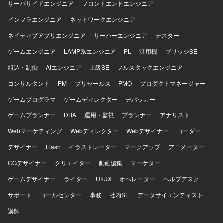
サーバサイドエンジニア
フロントエンドエンジニア
インフラエンジニア
ネットワークエンジニア
ネイティブアプリエンジニア
サーバーエンジニア
テスター
ゲームエンジニア
LAMP系エンジニア
PL
汎用機
ブリッジSE
組込・制御
AIエンジニア
上級SE
フルスタックエンジニア
コンサルタント
PM
プリセールス
PMO
プロダクトマネージャー
ゲームプログラマ
ゲームディレクター
デバッカー
ゲームプランナー
DBA
運用・監視
プランナー
アナリスト
Webマーケティング
Webディレクター
Webデザイナー
コーダー
デザイナー
Flash
イラストレーター
マークアップ
アニメーター
CGデザイナー
クリエイター
動画編集
マーケター
ゲームデザイナー
ライター
UI/UX
オペレーター
ヘルプデスク
サポート
コールセンター
事務
社内SE
データサイエンティスト
講師