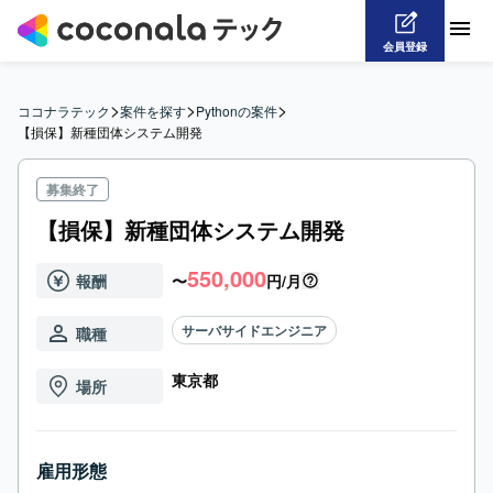
会員登録
>
>
>
ココナラテック
案件を探す
Pythonの案件
【損保】新種団体システム開発
募集終了
【損保】新種団体システム開発
550,000
報酬
〜
円/月
サーバサイドエンジニア
職種
東京都
場所
雇用形態