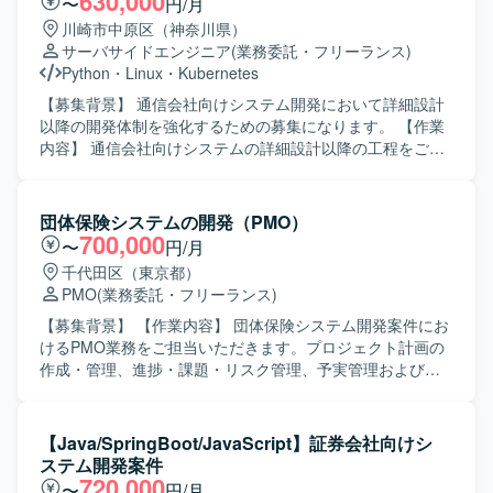
630,000
〜
円/月
者と円滑にコミュニケーションを取りながら、基本設計以
川崎市中原区（神奈川県）
降の工程を主体的に進めていただける方を求めています。
サーバサイドエンジニア
(業務委託・フリーランス)
テスト観点をしっかり持ち、説明や実施を自律的に行える
Python
・
Linux
・
Kubernetes
方を歓迎いたします。 【ポジションの魅力】 AWSを活用し
たクラウドベースのエネルギーマネジメントシステムに上
【募集背景】 通信会社向けシステム開発において詳細設計
流工程から関わることができ、アーキテクチャ設計から開
以降の開発体制を強化するための募集になります。 【作業
発、テストまで一貫して携わることができます。電力や
内容】 通信会社向けシステムの詳細設計以降の工程をご担
IoT、産業機器連携などのドメイン知識や、Infrastructure as
当いただきます。機能設計をインプットにした詳細設計書
Code といったクラウドネイティブな技術スタックを身につ
の作成を行っていただき、その後Pythonを用いた実装およ
ける機会があります。 【開発環境】 AWS環境上での開発を
びテストまでを一貫して対応していただきます。REST API
団体保険システムの開発（PMO）
想定しており、Python（Lambda）やAPI Gateway、
の作成やコンテナ環境を用いた開発を行っていただきま
700,000
〜
円/月
RDS/Aurora、CloudFormationやCDKなどのIaCツールを利
す。 【求める人物像】 与えられた機能設計から自走して詳
千代田区（東京都）
用する構成です。
細設計と実装まで対応していただける方を求めておりま
PMO
(業務委託・フリーランス)
す。途中で離脱せず、プロジェクト完了まで責任を持って
やり切っていただける方を歓迎いたします。 【ポジション
【募集背景】 【作業内容】 団体保険システム開発案件にお
の魅力】 通信会社向けシステム開発において、Pythonやコ
けるPMO業務をご担当いただきます。プロジェクト計画の
ンテナ技術などの実践的な経験を積むことができます。詳
作成・管理、進捗・課題・リスク管理、予実管理および報
細設計からテストまで一連の工程に関わることで、上流か
告資料作成を行っていただきます。品質管理、変更管理、
ら下流までのスキルを磨いていただけます。 【開発環境】
リリース管理、プロジェクト管理プロセスやテンプレート
Python、Linux環境上での開発となり、REST API開発や
の整備・改善、ドキュメント管理の統括もご担当いただき
【Java/SpringBoot/JavaScript】証券会社向けシ
Flask、OpenAPI、FastAPIなどのフレームワークを利用し
ます。 【求める人物像】 立場の異なる関係者に論理的かつ
ステム開発案件
た実装を行っていただきます。コンテナとしてKubernetes
簡潔に説明し、迅速に取りまとめられる方を求めていま
720,000
〜
円/月