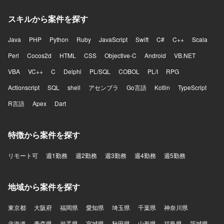
スキルから案件を探す
Java
PHP
Python
Ruby
JavaScript
Swift
C#
C++
Scala
Perl
Cocos2d
HTML
CSS
Objective-C
Android
VB.NET
VBA
VC++
C
Delphi
PL/SQL
COBOL
PL/I
RPG
Actionscript
SQL
shell
アセンブラ
Go言語
Kotlin
TypeScript
R言語
Apex
Dart
特徴から案件を探す
リモート可
週1勤務
週2勤務
週3勤務
週4勤務
週5勤務
地域から案件を探す
東京都
大阪府
福岡県
愛知県
埼玉県
千葉県
神奈川県
北海道
青森県
岩手県
宮城県
秋田県
山形県
福島県
茨城県