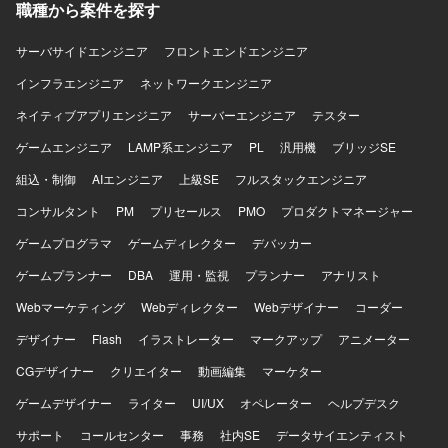
職種から案件を探す
施します。
サーバサイドエンジニア
フロントエンドエンジニア
インフラエンジニア
ネットワークエンジニア
ネイティブアプリエンジニア
サーバーエンジニア
テスター
ゲームエンジニア
LAMP系エンジニア
PL
汎用機
ブリッジSE
組込・制御
AIエンジニア
上級SE
フルスタックエンジニア
コンサルタント
PM
プリセールス
PMO
プロダクトマネージャー
ゲームプログラマ
ゲームディレクター
デバッカー
ゲームプランナー
DBA
運用・監視
プランナー
アナリスト
Webマーケティング
Webディレクター
Webデザイナー
コーダー
デザイナー
Flash
イラストレーター
マークアップ
アニメーター
CGデザイナー
クリエイター
動画編集
マーケター
ゲームデザイナー
ライター
UI/UX
オペレーター
ヘルプデスク
サポート
コールセンター
事務
社内SE
データサイエンティスト