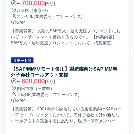
義から設計・改善提案まで幅広いフェーズを経験でき、
発を行います。また、JP1を用いたジョブの操作やジョブネ
700,000
〜
円/月
SAPスキルを一層高めていただけます。 【開発環境】 SAP
ットの設定・変更・改修も実施していただきます。 あわせ
江東区（東京都）
ERP環境上での運用保守・改修作業が中心となり、ABAPに
て、マスタ登録や移送作業などのSAP定型運用作業、要員
コンサル
(業務委託・フリーランス)
よるプログラム改修および関連ドキュメントの作成を行っ
アサインやリリース手続き、月次書類作成などのPMO的な
SAP
ていただきます。
定型運用作業もご担当いただきます。 【求める人物像】 担
当領域において自走して調査・障害対応ができる方を求め
【募集背景】 長期のSAP導入・運用支援プロジェクトにお
ています。複数のチームや関係者と連携しながら業務を進
いてコンサルタントを募集するものです。 【作業内容】
められるコミュニケーション力をお持ちで、手順に沿った
SAP導入・運用支援プロジェクトにおいて、構想策定、要
定型業務と、状況に応じた柔軟な対応の双方に取り組んで
件定義、設計、テスト、移行、本番稼働支援などの各フェ
いただける方が望ましいです。 【ポジションの魅力】 SAP
ーズをご担当いただきます。ご経験やスキルに応じて担当
ECC6.0の運用保守からABAP開発、JP1を用いたジョブ管理
フェーズを決定いたします。 【求める人物像】 SAP導入・
リモート可
まで、幅広い領域を一貫して経験できるポジションです。
運用・保守のご経験をお持ちで、長期的にプロジェクトへ
【SAP/MM/リモート併用】製造業向けSAP MM海
SD／MM／PP／COなど複数モジュールに関わることで、業
参画しながら継続的な改善や支援に取り組んでいただける
外子会社ロールアウト支援
務プロセス理解と技術スキルの双方を高めることができま
方を求めています。 【ポジションの魅力】 長期案件が中心
600,000
〜
円/月
す。また、運用・開発・PMO業務が並行する環境のため、
となっており、ご経験やご希望に応じて最適なプロジェク
四日市市（三重県）
キャリアの選択肢を広げる経験を積むことができます。
トに参画していただけます。複数モジュールの案件に携わ
上級SE
(業務委託・フリーランス)
【開発環境】 SAP ECC6.0を中心とした環境で、ABAPによ
ることで幅広いSAPコンサルティング経験を積むことがで
SAP
る開発およびJP1を用いたジョブ管理を行います。Office製
きます。 【開発環境】 SAP各モジュール（FI、CO、SD、
品を活用しながら、月次書類作成や各種管理業務も実施し
MM、PP、WM、EWMなど）を対象としたシステム環境で
【募集背景】 2021年から開始している製造業向けSAPロー
ていただきます。
の業務となります。
ルアウトプロジェクトにおいて、海外子会社向けの新たな
ロールアウトを実施するにあたり、現行の保守メンバーの
みでは体制が不足しているため、MM領域の増員メンバーを
募集しております。 【作業内容】 製造業の海外子会社向け