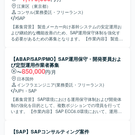
江東区（東京都）
コンサル
(業務委託・フリーランス)
SAP
【募集背景】 製造メーカー向け基幹システムの安定運用お
よび継続的な機能改善のため、SAP運用保守体制を強化す
る必要があるための募集となります。 【作業内容】 製造メ
ーカー向けSAPシステム（SD/MM/PP）の運用保守支援を行
っていただきます。具体的には、障害発生時の原因調査お
よび対応方針の検討、変更要求に対する要件整理や概要設
【ABAP/SAP/PMO】SAP運用保守・開発要員およ
計、顧客からの問い合わせ内容の分析および回答作成、な
び定型運用作業者募集
らびに必要に応じたABAPプログラムの改修や動作確認など
850,000
〜
円/月
を担当していただきます。また、関連部門との調整やドキ
日本国外
ュメント作成なども実施していただきます。 【求める人物
インフラエンジニア
(業務委託・フリーランス)
像】 SAPの業務・技術両面に主体的に取り組み、関係者と
JP1
・
SAP
円滑にコミュニケーションを取りながら課題解決を進めて
いただける方を求めております。自ら状況を整理し、顧客
【募集背景】 SAP環境における運用保守体制および開発体
の要望を的確に理解して提案・改善に結びつけられる方に
制の強化を目的として、複数ポジションでの増員を行って
ご活躍いただける環境です。 【ポジションの魅力】 複数モ
います。 【作業内容】 SAP ECC6.0環境において、運用保
ジュール（SD/MM/PP）に関わりながら、導入後の運用保
守業務全般およびABAP開発業務を担当していただきます。
守を通じてビジネスプロセスの理解を深められるポジショ
具体的には、各種モジュールに対する問合せ対応、障害調
ンです。コンサルタントおよび概要設計者として、要件定
査・原因分析・改修対応、ならびにカスタマイズ・追加開
【SAP】SAPコンサルティング案件