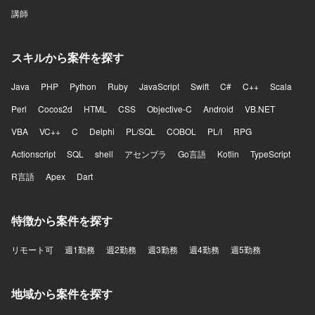
講師
スキルから案件を探す
Java
PHP
Python
Ruby
JavaScript
Swift
C#
C++
Scala
Perl
Cocos2d
HTML
CSS
Objective-C
Android
VB.NET
VBA
VC++
C
Delphi
PL/SQL
COBOL
PL/I
RPG
Actionscript
SQL
shell
アセンブラ
Go言語
Kotlin
TypeScript
R言語
Apex
Dart
特徴から案件を探す
リモート可
週1勤務
週2勤務
週3勤務
週4勤務
週5勤務
地域から案件を探す