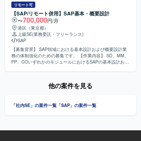
SAPロールアウトプロジェクトに参画していただきます。
リモート可
現在FI、SD、MM、PP、WMの各領域が運用されている中
【SAP/リモート併用】SAP基本・概要設計
で、MM領域をご担当いただきます。ご経験やスキルに応じ
700,000
〜
円/月
て、業務要件の整理を中心とした上流工程、またはABAP開
港区（東京都）
発を中心とした実装工程のいずれか、もしくは両方をお任
上級SE
(業務委託・フリーランス)
せいたします。 【求める人物像】 SAP MM領域への理解を
SAP
深めながら主体的に業務に取り組んでいただける方、ステ
ークホルダーとコミュニケーションをとりながら業務要件
【募集背景】 SAP領域における基本設計および概要設計業
の整理や開発内容の調整を進めていただける方を求めてお
務の体制強化のための募集です。 【作業内容】 SD、MM、
ります。 【ポジションの魅力】 海外子会社向けロールアウ
PP、COいずれかのモジュールにおけるSAPの基本設計およ
トプロジェクトに参画することで、グローバルな業務プロ
び概要設計を担当していただきます。関連チームとの調整
セスとSAP標準機能の双方に関する知見を深めていただけ
や設計内容の整理を行いながら、上流工程を中心にご対応
ます。また、ご経験に応じて上流工程から実装工程まで幅
いただきます。 【求める人物像】 コミュニケーションが円
他の案件を見る
広いフェーズに関わることができるため、MM領域の専門性
滑で、関係者との調整や情報共有を主体的に行っていただ
とプロジェクト推進力の双方を高めていただけます。 【開
ける方を求めています。チームワークを重視し、責任感を
発環境】 SAP環境におけるMM領域を中心としたFI、SD、
持って上流工程を推進できる方が望ましいです。 【ポジシ
「社内SE」の案件一覧
「SAP」の案件一覧
PP、WMなど複数モジュールが連携するシステム構成で作
ョンの魅力】 SAPの主要モジュールであるSD、MM、PP、
業していただきます。
COのいずれかにおいて、上流工程に深く関与できる案件で
す。複数モジュールにまたがる知見を活かしつつ、基本設
計・概要設計スキルを一層高めていただけます。 【開発環
境】 SAPを中心とした業務システム環境において、SD、
MM、PP、CO各モジュールの基本設計および概要設計を実