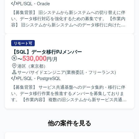
PL/SQL
・
Oracle
タ構造やマッピングルールを整理しながら着実に実装を進
めていただける方を求めております。関係者とコミュニケ
【募集背景】 旧システムから新システムへの切り替えに伴
ーションを取りながら、品質と効率の両立を意識して作業
い、データ移行対応を強化するための募集です。 【作業内
いただける方が望ましいです。 【ポジションの魅力】 建設
容】 旧システムから新システムへのデータ移行に向けた調
業界全体の労働環境改善や生産性向上に直結する大規模シ
査・設計・テストをご担当いただきます。既存データの調
ステムの再構築にデータ移行の専門家として携わっていた
査や整合性確認を行い、移行設計に基づいた移行作業およ
だけます。新旧システム双方のデータモデルを理解しなが
び移行後のテストを実施していただきます。 【求める人物
リモート可
ら移行設計を行うため、DB設計やデータ利活用に関する知
像】 関係者と円滑にコミュニケーションを取りながら、自
【SQL】データ移行PJメンバー
見を深めることができます。 【開発環境】 言語はJava、
ら課題を発見し能動的に行動できる方を求めています。
530,000
〜
円/月
React、データベースはAmazon Aurora PostgreSQL、OS
【ポジションの魅力】 大規模なシステム更改におけるデー
港区（東京都）
はRed Hat Enterprise Linux、フレームワークはSpring Boot
タ移行の上流からテストまで一連の工程に携わることで、
サーバサイドエンジニア
(業務委託・フリーランス)
を利用した環境で開発を行っております。
データベースに関する知見や移行ノウハウを幅広く身につ
PL/SQL
・
PostgreSQL
けていただけます。 【開発環境】 Oracleおよび
PostgreSQLを中心としたデータベース環境でのデータ移行
【募集背景】 サービス共通基盤へのデータ集約・移行に伴
作業となります。
い、データ移行作業を推進するメンバーを募集しておりま
す。 【作業内容】 複数の旧システムから新サービス共通基
盤へのデータ集約・移行において、データ移行リーダーの
指示のもと、マッピング定義書の作成補助、移行SQLやス
クリプトの開発、データ検証、リハーサルおよび本番移行
他の案件を見る
作業をご担当いただきます。 現行システムおよび新基盤の
テーブル定義を確認し、新旧データ項目のマッピング定義
書の作成・更新、仕様不明点の洗い出しおよび照会を行っ