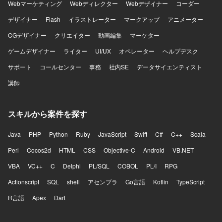
Webマーケティング
Webディレクター
Webデザイナー
コーダー
デザイナー
Flash
イラストレーター
マークアップ
アニメーター
CGデザイナー
クリエイター
動画編集
マーケター
ゲームデザイナー
ライター
UI/UX
オペレーター
ヘルプデスク
サポート
コールセンター
事務
社内SE
データサイエンティスト
講師
スキルから案件を探す
Java
PHP
Python
Ruby
JavaScript
Swift
C#
C++
Scala
Perl
Cocos2d
HTML
CSS
Objective-C
Android
VB.NET
VBA
VC++
C
Delphi
PL/SQL
COBOL
PL/I
RPG
Actionscript
SQL
shell
アセンブラ
Go言語
Kotlin
TypeScript
R言語
Apex
Dart