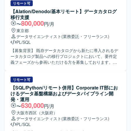
リモート可
【Alation/Denodo/基本リモート】データカタログ
移行支援
800,000
〜
円/月
東京都
データサイエンティスト
(業務委託・フリーランス)
PL/SQL
【募集背景】 既存データカタログから新たに導入されるデ
ータカタログ製品への移行プロジェクトにおいて、要件定
義フェーズから参画いただける方を募集しております。
【作業内容】 既存データカタログ（Denodo 内で管理され
ているメタデータ）を新たに導入される Alation へ移行する
支援を行っていただきます。 現在はPOC（検証）から要件
リモート可
定義フェーズに差し掛かっており、要件定義から参画いた
【SQL/Python/リモート併用】Corporate IT部にお
だく想定です。 具体的には、定義書や用語集の整理、メタ
けるデータ基盤構築およびデータパイプライン開
データ登録やリネージ整備、データガバナンス領域を中心
発・運用
とした作業に携わっていただきます。 参画後は、移行対象
630,000
〜
円/月
の確定、Alation のカスタムフィールドや権限設計、
大阪市西区（大阪府）
Denodo との継続同期の仕様検討、ステークホルダーの役割
データサイエンティスト
(業務委託・フリーランス)
分担の整理などを進めていただきます。 【求める人物像】
PL/SQL
データカタログやメタデータ管理に関する知見を活かしつ