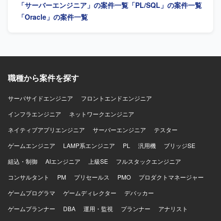
「サーバーエンジニア」の案件一覧
「PL/SQL」の案件一覧
ていただきます。 指示や仕様に基づき、データ抽出・変
換・登録のためのSQLクエリの作成・修正、データクレン
「Oracle」の案件一覧
ジング処理や変換ロジックの実装を行っていただきます。
移行前後での件数照合やデータ整合性確認用クエリの作成
と実行、テスト環境での移行テストおよび不整合データの
抽出・報告を行っていただきます。 移行タイムチャートに
沿ったリハーサルおよび本番データ移行時のSQL実行作
業、手順書に沿った運用立ち会い、実行時のエラーログ確
職種から案件を探す
認や発生課題の一次切り分け・報告もご担当いただきま
す。 【求める人物像】 データ構造やテーブル設計を正確に
サーバサイドエンジニア
フロントエンドエンジニア
理解しながら粘り強く検証作業を進められる方を求めてお
インフラエンジニア
ります。 リーダーや設計担当とコミュニケーションを取り
ネットワークエンジニア
つつ、指示や仕様を踏まえて自律的にSQL実装や検証を進
ネイティブアプリエンジニア
サーバーエンジニア
テスター
められる方が望ましいです。 【ポジションの魅力】 複数シ
ステムを対象とした大規模なデータ移行プロジェクトに参
ゲームエンジニア
LAMP系エンジニア
PL
汎用機
ブリッジSE
画し、共通基盤化に伴うデータ構造変更への対応を通じ
組込・制御
AIエンジニア
上級SE
フルスタックエンジニア
て、データ移行やSQL実装に関する実務経験を幅広く積む
ことができます。 データマッピング、移行実装、検証、移
コンサルタント
PM
プリセールス
PMO
プロダクトマネージャー
行本番対応まで一連の工程に携わることで、データ移行プ
ゲームプログラマ
ロジェクト全体の流れを理解できるポジションです。 【開
ゲームディレクター
デバッカー
発環境】 各種RDBMS環境上でのSQL実装およびデータ検証
ゲームプランナー
DBA
運用・監視
プランナー
アナリスト
を中心とした環境になります。