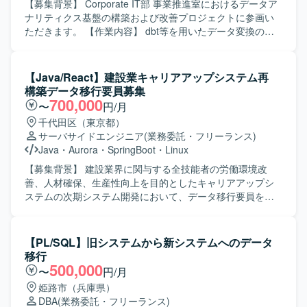
つ、関係者と連携しながら要件を整理し、主体的に提案や
【募集背景】 Corporate IT部 事業推進室におけるデータア
調整ができる方を求めております。 【ポジションの魅力】
ナリティクス基盤の構築および改善プロジェクトに参画い
複数のデータカタログ製品やデータ仮想化基盤に関する知
ただきます。 【作業内容】 dbt等を用いたデータ変換の実
見を深めながら、データガバナンスやメタデータ管理の仕
装やデータモデリングを行っていただきます。テスト設計
組みづくりに上流工程から関わることができる案件です。
やドキュメント整備を通じて、データ品質の可視化と改
【開発環境】 Denodo、Alation、各種DWH基盤（AWS／
善、鮮度や整合性の担保、メタデータ整備を推進していた
【Java/React】建設業キャリアアップシステム再
Snowflake／Databricks など）
だきます。ETL／ELTパイプラインの設計・実装・改善を行
構築データ移行要員募集
い、SQLやPython等を用いたデータ処理を実施していただ
700,000
〜
円/月
きます。成果物のドキュメント化とチーム内へのナレッジ
千代田区（東京都）
共有もご担当いただきます。 【求める人物像】 指示を待つ
サーバサイドエンジニア
(業務委託・フリーランス)
だけでなく自ら課題を発見して主体的に行動できる方を求
Java
・
Aurora
・
SpringBoot
・
Linux
めています。技術面のみならず事業や業務プロセスへの理
解にも強い関心を持てる方、チームや関係部署と丁寧かつ
【募集背景】 建設業界に関与する全技能者の労働環境改
円滑にコミュニケーションが取れる方にご活躍いただけま
善、人材確保、生産性向上を目的としたキャリアアップシ
す。 【ポジションの魅力】 データアナリティクス基盤の構
ステムの次期システム開発において、データ移行要員を募
築から改善まで一貫して携わることができ、データ品質向
集しております。 【作業内容】 既存キャリアアップシステ
上や標準化を通じて全社的な意思決定を支える基盤づくり
ムから新システムへのデータ移行に関する詳細設計および
に貢献できるポジションです。dbtやETL／ELTパイプライ
実装を担当していただきます。n:1、n:mのマッピング等を
【PL/SQL】旧システムから新システムへのデータ
ンの設計・実装を通じて、モダンなデータエンジニアリン
含む複雑な仕様を理解し、DB論理設計を踏まえたデータ移
移行
グの知見を深めることができます。 【開発環境】 dbtや
行処理の実装および検証を実施していただきます。また、
500,000
〜
円/月
SQL、Python等を用いたデータ変換およびパイプライン実
SQLやLinux環境を用いた移行作業とその検証を行っていた
姫路市（兵庫県）
装を行います。クラウド環境でのデータ基盤構築・運用を
だきます。 【求める人物像】 システムの仕様やデータ構造
DBA
(業務委託・フリーランス)
行う可能性があります。
を自ら積極的に理解しようとする姿勢があり、複雑なデー