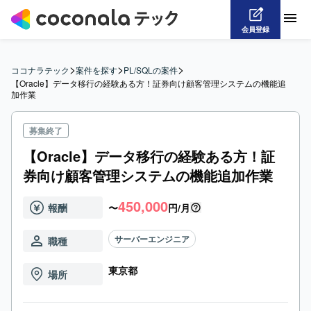
会員登録
>
>
>
ココナラテック
案件を探す
PL/SQLの案件
【Oracle】データ移行の経験ある方！証券向け顧客管理システムの機能追
加作業
募集終了
【Oracle】データ移行の経験ある方！証
券向け顧客管理システムの機能追加作業
450,000
報酬
〜
円/月
サーバーエンジニア
職種
東京都
場所