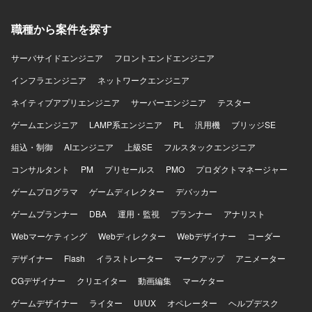
クラウドおよびWebサービス開発に関する知見を深めてい
ただけます。 【開発環境】 JavaおよびSpringを用いたWeb
職種から案件を探す
システム開発環境での作業となります。SQLを用いたデー
タベース操作や、必要に応じてAI（Cloud Code）を活用し
サーバサイドエンジニア
フロントエンドエンジニア
た開発を行っていただきます。
インフラエンジニア
ネットワークエンジニア
ネイティブアプリエンジニア
サーバーエンジニア
テスター
ゲームエンジニア
LAMP系エンジニア
PL
汎用機
ブリッジSE
組込・制御
AIエンジニア
上級SE
フルスタックエンジニア
コンサルタント
PM
プリセールス
PMO
プロダクトマネージャー
ゲームプログラマ
ゲームディレクター
デバッカー
ゲームプランナー
DBA
運用・監視
プランナー
アナリスト
Webマーケティング
Webディレクター
Webデザイナー
コーダー
デザイナー
Flash
イラストレーター
マークアップ
アニメーター
CGデザイナー
クリエイター
動画編集
マーケター
ゲームデザイナー
ライター
UI/UX
オペレーター
ヘルプデスク