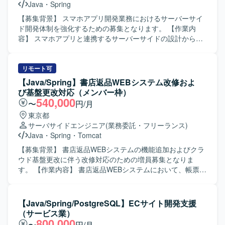
Java
・
Spring
【募集背景】 スマホアプリ開発業務におけるサーバーサイ
ド開発体制を強化するための募集となります。 【作業内
容】 スマホアプリと連携するサーバーサイドの設計から製
造、テストまで一貫してご対応いただきます。 RestAPIの
設計・実装や既存Javaコードのリファクタリングを行って
いただきます。 Git/GitHubを用いたチーム開発環境下で、
リモート可
レビューやソース管理を行いながら開発を進めていただき
【Java/Spring】書店返品WEBシステム改修およ
ます。 Dockerを用いたサーバーサイドアプリケーションの
び基盤更改対応（メンバー枠）
コンテナ環境構築や動作確認を実施していただきます。
540,000
〜
円/月
【求める人物像】 設計からテストまで主体的に対応できる
東京都
方を求めております。 チームメンバーとコミュニケーショ
サーバサイドエンジニア
(業務委託・フリーランス)
ンを取りながら開発を進められる方を歓迎いたします。 既
Java
・
Spring
・
Tomcat
存コードの改善やリファクタリングに前向きに取り組める
方ですと望ましいです。 【ポジションの魅力】 サーバーサ
【募集背景】 書店返品WEBシステムの機能追加およびクラ
イド開発の上流から下流まで一貫して携わることができ、
ウド基盤更改に伴う改修対応のための増員募集となりま
設計力・実装力ともに経験を積んでいただけます。
す。 【作業内容】 書店返品WEBシステムにおいて、帳票出
RestAPIやDockerなどモダンなサーバーサイド技術を活かし
力機能の改修およびクラウド基盤更改に伴う既存資産の移
つつ、継続的な改善にも関わっていただけます。 【開発環
行対応を行っていただきます。案件Aでは既存帳票テンプレ
境】 JavaおよびSpring Frameworkを用いたサーバーサイド
ートへの分岐追加を中心とした軽微改修を行い、既存Java
【Java/Spring/PostgreSQL】ECサイト開発支援
開発を行います。 Git/GitHubによるバージョン管理のも
／Springシステムの改修からテストまでを単独で遂行して
（サービス業）
と、Dockerを利用したコンテナ環境で開発・テストを実施
いただきます。案件Bではクラウド基盤切り替えに伴うPoC
800,000
〜
円/月