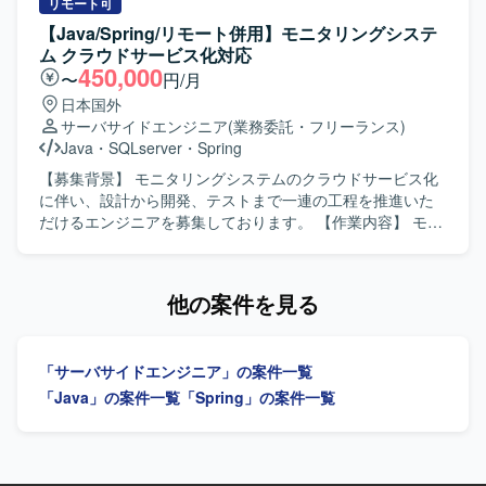
施、プログラミング、単体テスト、結合・総合テスト、リ
リモート可
リースおよび各種ドキュメント作成を行っていただきま
【Java/Spring/リモート併用】モニタリングシステ
す。開発ではAI（Cloud Code）を活用して製造を実施いた
ム クラウドサービス化対応
します。 【求める人物像】 主体的にコミュニケーションを
450,000
〜
円/月
取りながら業務を推進できる方を求めております。 【ポジ
日本国外
ションの魅力】 モニタリングシステムのクラウドサービス
サーバサイドエンジニア
(業務委託・フリーランス)
化という上流工程からリリースまで一連の工程に携わるこ
Java
・
SQLserver
・
Spring
とができ、設計からテストまで幅広い経験を積むことがで
きます。AI（Cloud Code）を活用した開発に関わること
【募集背景】 モニタリングシステムのクラウドサービス化
で、新しい開発手法にも触れていただけます。 【開発環
に伴い、設計から開発、テストまで一連の工程を推進いた
境】 Java、Spring、SQL、AI（Cloud Code）などを用いた
だけるエンジニアを募集しております。 【作業内容】 モニ
Webシステム開発環境です。
タリングシステムのクラウドサービス化に伴う設計および
開発をご担当いただきます。具体的には、基本設計、詳細
設計、テスト設計の実施、プログラミング、単体テスト、
他の案件を見る
結合テストおよび総合テスト、リリース対応および各種ド
キュメント作成などを行っていただきます。開発では
AI（Cloud Code）を活用して製造を実施していただきま
「サーバサイドエンジニア」の案件一覧
す。 【求める人物像】 基本設計以降の工程を主体的に推進
し、周囲と積極的にコミュニケーションを取りながら業務
「Java」の案件一覧
「Spring」の案件一覧
を進めていただける方を求めております。 【ポジションの
魅力】 クラウドサービス化という上流からリリースまで一
連の工程に携わることができ、AI（Cloud Code）を活用し
た開発手法に取り組める環境です。長期的な参画を通じて