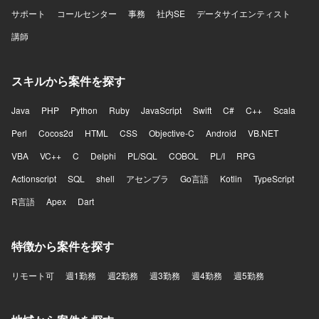
サポート
コールセンター
事務
社内SE
データサイエンティスト
講師
スキルから案件を探す
Java
PHP
Python
Ruby
JavaScript
Swift
C#
C++
Scala
Perl
Cocos2d
HTML
CSS
Objective-C
Android
VB.NET
VBA
VC++
C
Delphi
PL/SQL
COBOL
PL/I
RPG
Actionscript
SQL
shell
アセンブラ
Go言語
Kotlin
TypeScript
R言語
Apex
Dart
特徴から案件を探す
リモート可
週1勤務
週2勤務
週3勤務
週4勤務
週5勤務