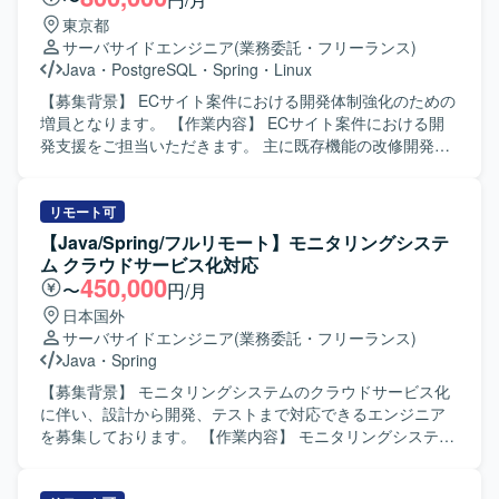
いたします。
後の改修およびテスト工程を担当し、併せて調査、解析、
東京都
トラブルシュート業務にも対応していただきます。 【求め
サーバサイドエンジニア
(業務委託・フリーランス)
る人物像】 与えられたタスクを責任感を持ってやり遂げる
Java
・
PostgreSQL
・
Spring
・
Linux
ことができる方を求めています。既存システムの仕様をキ
ャッチアップし、自ら調査しながら課題解決に取り組める
【募集背景】 ECサイト案件における開発体制強化のための
方です。チームメンバーやリーダーと連携しながら円滑に
増員となります。 【作業内容】 ECサイト案件における開
コミュニケーションを取れる方です。 【ポジションの魅
発支援をご担当いただきます。 主に既存機能の改修開発、
力】 既存Java／Springシステムの改修からテストまで一連
品質向上対応、各種開発支援を行っていただきます。 設計
の工程を経験できるため、アプリケーション改修スキルを
書やソースコードを確認しながら、詳細設計、製造、単体
実務的に高めることができます。クラウド基盤更改に伴う
テスト、結合テストまで一貫して対応いただく想定です。
リモート可
既存資産の移行やPoC後の改修に携わることで、基盤更改
参画後の状況やスキル・ご経験に応じて、他案件の開発支
【Java/Spring/フルリモート】モニタリングシステ
プロジェクトの流れやトラブルシュートのノウハウも習得
援をご担当いただく可能性があります。 【求める人物像】
ム クラウドサービス化対応
していただけます。 【開発環境】 Java／Springを用いた書
仕様や既存コードを主体的に読み解きながら、自走して開
450,000
〜
円/月
店返品WEBシステムの既存環境上での開発および改修作業
発を進められる方を求めております。 チームメンバーと円
日本国外
を行っていただきます。帳票テンプレート改修やWARデプ
滑にコミュニケーションを取りながら、品質向上に主体的
サーバサイドエンジニア
(業務委託・フリーランス)
ロイ、テスト工程などを通じて、既存アプリケーションの
に取り組んでいただける方が望ましいです。 【ポジション
Java
・
Spring
保守開発に近い環境で作業していただきます。
の魅力】 ECサイトの開発支援を通じて、詳細設計からテス
トまで一連の工程に携わることができます。 既存機能の改
【募集背景】 モニタリングシステムのクラウドサービス化
修や品質改善対応を経験することで、設計力や問題解決力
に伴い、設計から開発、テストまで対応できるエンジニア
を高めていただけます。 【開発環境】 JavaおよびSpring
を募集しております。 【作業内容】 モニタリングシステム
Frameworkを用いたWebシステム開発環境下で、
のクラウドサービス化に伴う設計・開発をご担当いただき
PostgreSQLおよびLinuxを利用した開発となります。
ます。 具体的には、基本設計、詳細設計、テスト設計の実