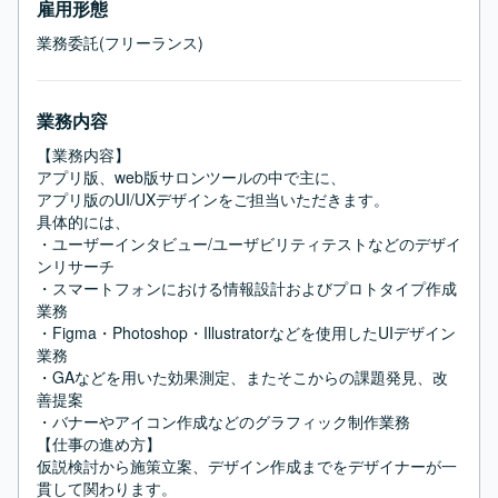
雇用形態
業務委託(フリーランス)
業務内容
【業務内容】

アプリ版、web版サロンツールの中で主に、

アプリ版のUI/UXデザインをご担当いただきます。

具体的には、

・ユーザーインタビュー/ユーザビリティテストなどのデザイ
ンリサーチ

・スマートフォンにおける情報設計およびプロトタイプ作成
業務

・Figma・Photoshop・Illustratorなどを使用したUIデザイン
業務

・GAなどを用いた効果測定、またそこからの課題発見、改
善提案

・バナーやアイコン作成などのグラフィック制作業務

【仕事の進め方】

仮説検討から施策立案、デザイン作成までをデザイナーが一
貫して関わります。
