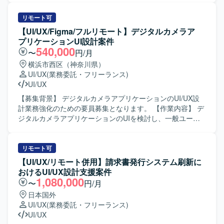
ていただきます。 ・グロースを見据えたLP、オンボーディ
くするUI演出の設計および制作をご担当いただきます。UI
ング、初回体験、継続利用体験の改善に取り組んでいただ
はシンプル寄りであるため、アニメーションによって「手
リモート可
きます。 ・デザインシステムやコンポーネント設計の整備
触り」や「コミカルさ・おしゃれさ」を補う方針です。 ・
【UI/UX/Figma/フルリモート】デジタルカメラア
および運用を行っていただきます。 ・エンジニアと協働
どこにUIアニメーションを入れるべきかを含め、演出箇
プリケーションUI設計案件
し、実装連携や仕様調整、UIの品質担保を行っていただき
所・タイミング・強弱を体験設計の観点から提案する業務
540,000
〜
円/月
ます。 【求める人物像】 ・チームでの成果創出を重視し、
・UIアニメーションの設計～制作～調整まで一貫した対応
横浜市西区（神奈川県）
関係部署と連携しながら制作を進行できる方を想定してお
・開発メンバーとすり合わせながら、制作物をスムーズに
UI/UX
(業務委託・フリーランス)
ります。 ・作って終わりではなく、届けて・試して・改善
実装へつなげるための方式や受け渡し形式の整理 ・モバイ
UI/UX
するプロセスに喜びを感じられる方を求めております。 ・
ルアプリ向けのマイクロインタラクションを中心としたUI
ユーザー視点に立ち、成果に対して責任感を持ってクリエ
アニメーションデザイン業務 ・ボタンタップ、押下フィー
【募集背景】 デジタルカメラアプリケーションのUI/UX設
イティブに取り組める方を歓迎いたします。 ・広告とプロ
ドバック、状態変化などのマイクロインタラクション制作
計業務強化のための要員募集となります。 【作業内容】 デ
ダクトなど領域を横断して価値発揮したい方を想定してお
・画面遷移におけるUIトランジション設計 ・ローディング
ジタルカメラアプリケーションのUIを検討し、一般ユーザ
ります。 ・構造的に事象を捉え、ボトルネックを特定しな
アニメーションの制作 ・チェックイン、称号更新など仕様
向け展開を想定したUIの仕様・設計検討を行って頂きま
がら改善に取り組める方を求めております。 ・限られた情
側の演出要素に対するアニメーション提案および制作 ・用
す。Figmaなどのツールを用いて画面設計やプロトタイプ作
報から仮説を立て、高速でPDCAを回せる方を歓迎いたしま
途、尺、ループ有無、トリガー条件、優先度などを含む演
成を行い、ユーザビリティを意識したUI/UX設計に携わって
リモート可
す。 ・自ら手を動かし、事業数字に責任を持って取り組め
出一覧の整理 ・Lottie（.json）形式でのアニメーションデ
頂きます。 【求める人物像】 UI/UX仕様を自ら検討し、顧
【UI/UX/リモート併用】請求書発行システム刷新に
る方を想定しております。 【ポジションの魅力】 ・AIを活
ータ制作および状態別バリエーション制作 ・用途（画面や
客に対してわかりやすく提案できる方を求めております。
おけるUI/UX設計支援案件
用したHR領域の新規プロダクトにおいて、0→1フェーズか
状態）、尺（秒数目安）、ループ有無、トリガー条件など
関係者と円滑にコミュニケーションを取りながら業務を推
1,080,000
〜
円/月
ら体験設計をリードできる環境です。 ・事業責任者やプロ
をまとめた演出仕様メモの作成 ・可能であれば、β版・12
進できる方にマッチするポジションです。 【ポジションの
日本国外
ダクトマネージャー、エンジニア、マーケティングメンバ
月版などフェーズごとの段階導入を想定した優先度付き演
魅力】 デジタルカメラ分野におけるアプリケーション
UI/UX
(業務委託・フリーランス)
ーと密に連携しながら、事業開発・プロダクト開発・マー
出リストの作成 【求める人物像】 仕様が固まる前段階で
UI/UX設計に携わることで、一般ユーザ向けサービスの使い
UI/UX
ケティングを一体で推進する経験を積むことができます。
も、ラフな要件からどのように動かすと良いかを主体的に
勝手向上に直接貢献できる案件です。Figmaなどの最新ツー