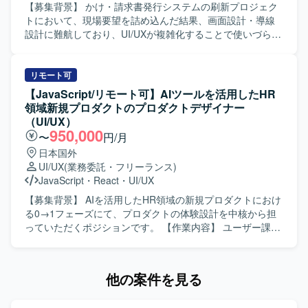
・抽象度の高い事業仮説やユーザー課題から、「どのよう
提案できる方を求めております。デザイナー、PM、エンジ
ルを活用しながら、UI/UX設計スキルをさらに高めて頂けま
【募集背景】 かけ・請求書発行システムの刷新プロジェク
な体験にすべきか」を定義し、検証を重ねながらプロダク
ニアと密に連携しながら、最短でアウトプットを形にして
す。 【開発環境】 Figma、GitHub、JIRA、PowerPointを中
トにおいて、現場要望を詰め込んだ結果、画面設計・導線
トの勝ち筋をつくっていく経験ができます。 ・Figmaや各
いける方にご活躍いただきたいと考えております。 【ポジ
心とした環境で作業して頂きます。
設計に難航しており、UI/UXが複雑化することで使いづらく
種AIツールを活用しながら、デザインとプロトタイピング
ションの魅力】 学習体験に直結するUIアニメーションを裁
なる懸念が顕在化しているため、社内に不足しているUI/UX
を高速に回す実践的なスキルを磨くことができます。 【開
量高く設計・制作できるポジションです。シンプルなUIに
設計の知見を補う専門人材を求めております。 【作業内
発環境】 ・Figmaを中心としたUIデザインおよびプロトタ
対して演出で体験価値を引き上げる設計が求められるた
容】 要件定義フェーズに参画し、仕様理解を踏まえたUI設
リモート可
イピング環境を想定しております。 ・v0、Lovable、
め、モバイルアプリのマイクロインタラクションやUIモー
計を実施していただきます。ディレクター作成の既存また
【JavaScript/リモート可】AIツールを活用したHR
Claude Code、Cursor等のAIツールを併用しながらプロト
ション設計のスキルを深く磨くことができます。開発メン
は簡易なワイヤーフレームをベースに、ユーザー視点で画
領域新規プロダクトのプロダクトデザイナー
タイプの作成と検証を行う環境です。
バーとの協業を通じて、実装前提を踏まえた現実的かつク
面構成・導線を整理し、UIコンポーネント設計や操作フロ
（UI/UX）
リエイティブな表現提案にも携わっていただけます。 【開
ーの最適化を行っていただきます。各画面単位でのビジュ
950,000
〜
円/月
発環境】 Figma、After Effects、Notion、Slackなどのツー
アルデザイン作成、レイアウト設計、配色・UIパーツ設
日本国外
ルを利用して業務を行います。
計、操作性を考慮したインタラクション設計（必要に応じ
UI/UX
(業務委託・フリーランス)
て簡易モック作成）を対応していただきます。機能過多・
JavaScript
・
React
・
UI/UX
画面過密状態に対する整理・改善提案や、ユーザビリティ
向上に向けた設計見直しを行い、ディレクター／PMと連携
【募集背景】 AIを活用したHR領域の新規プロダクトにおけ
しながらエンジニア実装を見据えたデザイン仕様をアウト
る0→1フェーズにて、プロダクトの体験設計を中核から担
プットしていただきます。 【求める人物像】 要件が固まり
っていただくポジションです。 【作業内容】 ユーザー課
きっていない状況でもディレクターと並走しながら柔軟に
題、事業課題、マーケット仮説を踏まえたUX/UI・体験設計
検討を進められる方を求めております。複雑な業務要件を
を行っていただきます。 Figmaを用いたワイヤーフレー
踏まえて情報整理や画面構成を行いながら、一貫性と使い
ム、UIデザイン、プロトタイプの作成を行っていただきま
他の案件を見る
やすさの両立を意識してデザイン品質を高めていただける
す。 各種AIツールを活用した動くプロトタイプの作成・検
方を想定しています。ディレクター／PMとのコミュニケー
証を行っていただきます。 ユーザーインタビューや定量デ