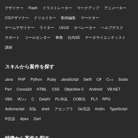
デザイナー
Flash
イラストレーター
マークアップ
アニメーター
CGデザイナー
クリエイター
動画編集
マーケター
ゲームデザイナー
ライター
UI/UX
オペレーター
ヘルプデスク
サポート
コールセンター
事務
社内SE
データサイエンティスト
講師
スキルから案件を探す
Java
PHP
Python
Ruby
JavaScript
Swift
C#
C++
Scala
Perl
Cocos2d
HTML
CSS
Objective-C
Android
VB.NET
VBA
VC++
C
Delphi
PL/SQL
COBOL
PL/I
RPG
Actionscript
SQL
shell
アセンブラ
Go言語
Kotlin
TypeScript
R言語
Apex
Dart
特徴から案件を探す