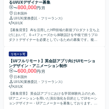
るUI/UXデザイナー募集
800,000
〜
円/月
日本国外
UI/UX
(業務委託・フリーランス)
UI/UX
【募集背景】 AIを活用したHR領域の新規プロダクト立ち上
げにおいて、0→1フェーズから体験設計を中核で担うプロ
ダクトデザイナーを必要としているための募集です。複数
のWebサービス立ち上げやグロースの知見を活かしつつ、
新しいユーザー体験を創出していきたいと考えておりま
す。 【作業内容】 ・AIを活用したHR領域の新規プロダク
リモート可
トにおけるUX設計、情報設計、UIデザインを行っていただ
【UI/フルリモート】英会話アプリ向けUIモーショ
きます。 ・ユーザー課題、事業課題、マーケット仮説を踏
ンデザイン・アニメーション制作
まえた体験設計をリードしていただきます。 ・Figmaを用
600,000
〜
円/月
いたワイヤーフレーム作成、UIデザイン、プロトタイプ作
日本国外
成を行っていただきます。 ・v0、Lovable、Claude Code、
UI/UX
(業務委託・フリーランス)
Cursor等のAIツールを活用した動くプロトタイプの作成と
UI/UX
検証を行っていただきます。 ・事業責任者、プロダクトマ
ネージャー、エンジニア、マーケティングメンバーと連携
【募集背景】 英会話アプリにおける学習体験向上のため、
しながらプロダクトの立ち上げと改善を推進していただき
UIアニメーションを用いた演出強化を目的としてUIモーシ
ます。 ・ユーザーインタビューや定量データに基づく仮説
ョンデザイナー・UIアニメーターを募集しております。
検証、リリース後の効果検証および改善施策の立案を行っ
【作業内容】 英会話アプリにおいて、学習体験を気持ちよ