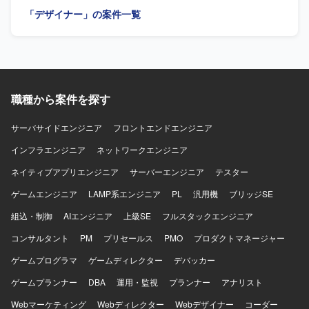
ションを大切にしながら、主体的に改善提案ができる方に
ータをもとにした仮説検証や、リリース後の改善施策立案
「デザイナー」の案件一覧
フィットするポジションです。 【ポジションの魅力】 請求
を行っていただきます。 グロースを見据えたLP、オンボー
書発行システムという業務基盤となるWebアプリケーショ
ディング、初回・継続利用体験の改善を行っていただきま
ンの刷新プロジェクトにおいて、要件定義段階からUI/UX設
す。 デザインシステムやコンポーネント設計の整備、エン
計に深く関わることができ、画面デザインの方針やデザイ
ジニアと協働した実装連携・品質担保を行っていただきま
ンシステムの構築にも影響力を発揮していただけます。機
す。 【求める人物像】 抽象的な事業仮説やユーザー課題を
能過多・情報量の多い業務システムに対して、ユーザビリ
自ら理解し、プロダクトの勝ち筋を高速に検証・構築して
ティを高める設計に挑戦できる環境です。 【開発環境】
職種から案件を探す
いくことを能動的に楽しめる方を求めています。 【ポジシ
FigmaやAdobe XDなどのデザインツールを用いたUIデザイ
ョンの魅力】 AIを活用したHR領域の新規プロダクトにおい
ン環境を想定しております。フロントエンドとしてReact等
て、0→1フェーズから体験設計を主導しながら、事業やプ
サーバサイドエンジニア
フロントエンドエンジニア
を意識したデザイン知識が活かせるプロジェクトです。
ロダクトの勝ち筋づくりに深く関わることができます。
インフラエンジニア
ネットワークエンジニア
【開発環境】 Figmaや各種AIツールを活用しながらプロト
タイプを作成・検証していただきます。
ネイティブアプリエンジニア
サーバーエンジニア
テスター
ゲームエンジニア
LAMP系エンジニア
PL
汎用機
ブリッジSE
組込・制御
AIエンジニア
上級SE
フルスタックエンジニア
コンサルタント
PM
プリセールス
PMO
プロダクトマネージャー
ゲームプログラマ
ゲームディレクター
デバッカー
ゲームプランナー
DBA
運用・監視
プランナー
アナリスト
Webマーケティング
Webディレクター
Webデザイナー
コーダー