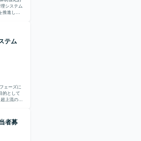
ます。 プ
を推進して
などのドキュ
タの取り込
、運用チー
ステム
めていける
やすく整理
作業におい
シ
員として上
ムや運用チ
できる環境
フェーズに
に関する知
目的として
ながら将来
可視化・業務
っていただき
当者募
当いただき
プロジェク
務整理・フ