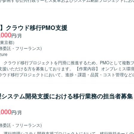
が参画する公共行政サービス変革およびシステム刷新プロジェクトにお
トを横断した課題管理とプロジェクト推進をご担当いただきます。 ・複
る潜在課題やスコープアウト要素の検知・整理を行います。 ・課題解決
けた検討資料やドキュメントを作成します。 ・クライアントとのディス
善提案を行います。 ・プロジェクト全体の推進およびデリバリー支援を
re】クラウド移行PMO支援
物像】 役職者を含む多様なステークホルダーと臆することなくコミュニ
,000
円/月
を求めています。 自ら課題を見つけ、主体的に解決に向けて推進できる
東京都）
横断した上流工程に携わることができます。 行政サービスのデジタル化
業務委託・フリーランス)
クトの大きい変革に関わることができ、コンサルティングスキルやプロ
zure
す。 【開発環境】 業務特性上、特定の技術スタックに依存しな
】 クラウド移行プロジェクトを円滑に推進するため、PMOとして複数
ティング・PMO支援が中心となります。
ける方を募集しております。 【作業内容】 オンプレミス環境からAzure
ラウド移行プロジェクトにおいて、進捗・課題・品質・コスト管理など
務をご担当いただきます。 海外オフショアチームや各ステークホルダー
プロジェクトを横断したPMO支援を実施していただきます。 プロジェ
スク管理や成果物レビュー、品質レビューなども行っていただきます。 【求め
理システム開発支援における移行業務の担当者募集
ステークホルダーと円滑にコミュニケーションが取れ、主体的に課題を発
だける方を求めております。 複数プロジェクトを並行して推進できる調
,000
関する知見を活かしてご活躍いただける方が望ましいです。 【ポジションの魅
円/月
模なクラウド移行プロジェクトにPMOとして参画し、進捗・課題・品質
ェクトマネジメント全般に関わることができます。 海外オフショアチー
業務委託・フリーランス)
ローバルな環境でのプロジェクト推進経験を積んでいただけます。 【開発環境】
】 運行管理システム開発支援プロジェクトにおいて、移行統括チームの