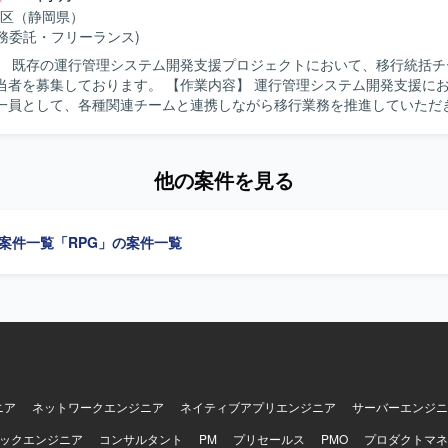
かれて進行する想定です。 【求める人物像】 建設業界の業務を理解し、
区（静岡県）
調達、工事管理などいずれかの領域での業務知見をお持ちの方を求めて
業務委託・フリーランス)
ルやPMOとして、As-Is/To-Be業務フロー作成とユーザヒアリングの
】 既存の運行管理システム開発支援プロジェクトにおいて、移行統括チ
しいです。事業会社出身でPMOや業務整理の経験があり、現場ヒアリン
ります。 【作業内容】 運行管理システム開発支援における移行統
します。 【ポジションの魅力】 システムありきではなく業務起点
一員として、各種関連チームと連携しながら移行業務を推進していただ
から将来像の検討までを行うため、コンサルとしての価値を発揮しやす
移行における全体方針の策定、移行説明やFAQなどの説明資料のメンテ
想策定という超上流工程から関わることができ、建設業界における基幹
強会の開催、予約システムや運行データの取り込み確認を含む確認・修
を見渡しながら業務改革に深く関与していただけます。マネージャーク
いただきます。データ移行チーム、運用チーム、進捗管理チームなどの
の両ポジションがあり、これまでの経験に応じた役割で参画することが
他の案件を見る
務を進めていただきます。 【求める人物像】 関係各所と円滑にコミュニ
】 本案件は業務改革および構想策定が中心であり、特定のシステム開発
を取りながら、主体的に課題を整理し進行いただける方を求めておりま
プロジェクトを推進していただきます。
や説明資料の作成に抵抗がなく、関係者への説明や勉強会の実施にも前
の案件一覧
「RPG」の案件一覧
いです。 【ポジションの魅力】 大規模な運行管理システムの移行
携わることで、システム移行全体の方針策定から現場での確認・修正対
を経験することができます。データ移行や運用、進捗管理など複数のチ
流から下流まで幅広い知見や調整スキルを身につけていただけます。 【開発環
な開発環境については、参画後にプロジェクト側から共有される想定です
ニア
ネットワークエンジニア
ネイティブアプリエンジニア
サーバーエンジニ
ックエンジニア
コンサルタント
PM
プリセールス
PMO
プロダクトマネ