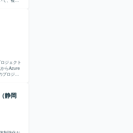
いて、複数
数プロジェ
および次フ
カッション
行います。
ケーション
方を歓迎い
を通じて社
ジェクト推
プロジェクト
のプロジェ
との調整を
クト管理ツー
る
（静岡
見・解決に
整力と、ク
・コスト管理
ムとの連携
体制強化お