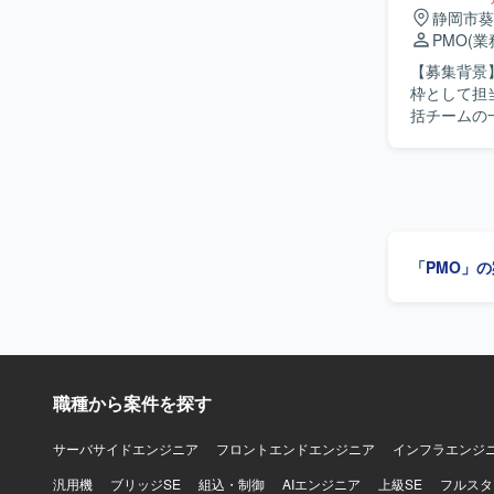
ロー作成フェーズに分
静岡市葵
原価管理、
PMO
(
務改革コンサ
【募集背景
る方が望ま
枠として担当者を募集してお
解の地力をお持ちの方も歓迎
括チームの
で課題整理
体的には、
ンです。構
係者向け勉
新の全体像
を担当して
バークラス
部署と連携しながら業
【開発環境
ケーション
しない形で
メント整備
「PMO」
組んでいただける方が望まし
フェーズに
のプロセス
ることで、上
境】 詳細
職種から案件を探す
サーバサイドエンジニア
フロントエンドエンジニア
インフラエンジ
汎用機
ブリッジSE
組込・制御
AIエンジニア
上級SE
フルスタ