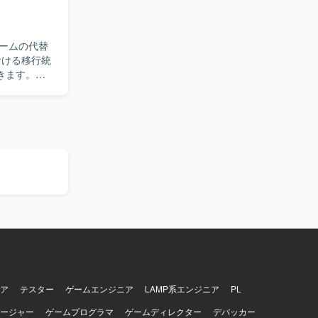
います。業
実務経験があ
ームの代替
グと業務理
きます。具
いポジショ
ナンス、関
システム刷
正業務など
ラスとメン
様々な関連
可能です。
環境に依存
す。ドキュ
向きに取り
応まで一連
ームと関わ
。
ア
テスター
ゲームエンジニア
LAMP系エンジニア
PL
ージャー
ゲームプログラマ
ゲームディレクター
デバッカー