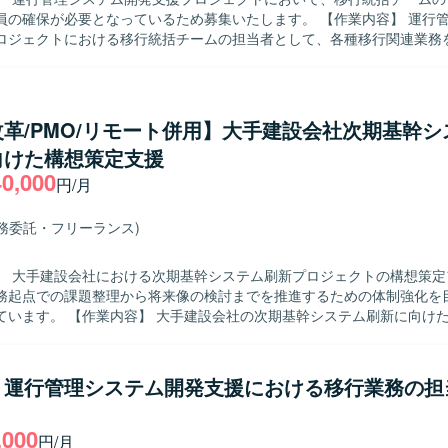
環境を中心としたクラウド基盤上でのシステム開発・移行プロジェクトとなり
保が必要となっているため募集いたします。 【作業内容】 運行管理システム
理にはJIRAやRedmine、Asanaなどのツールを利用いたします。
ロジェクトにおける移行統括チームの担当者として、各種移行関連業務
す。 具体的には、移行における全体方針の策定、移行説明資料やFAQ
ンテナンス、関係者向け勉強会の企画・実施、予約システムや運行デー
確認・修正業務などを担当していただきます。また、データ移行チーム
チームなどの関連部署と連携しながら業務を進めていただきます。 【求める人物
革/PMO/リモート併用】大手建設会社次期基幹シ
部署との連携が多いため、コミュニケーションを取りながら物事を前に進
向けた構想策定支援
おります。ドキュメント作成や説明が多く発生するため、内容を分かり
40,000
に丁寧に伝えることができる方が望ましいです。移行方針の検討や確認
円/月
を発見し、主体的に改善に取り組んでいただける方を歓迎いたします。 【ポジ
】 大規模な運行管理システムの開発支援において、移行統括チームの一
業務委託・フリーランス)
全体を俯瞰しながら業務を推進できるポジションです。データ移行チー
数の関係者と連携することで、システム全体の構造や運用を幅広く理解
】 大手建設会社における次期基幹システム刷新プロジェクトの構想策定
ュメンテーションや説明資料作成、勉強会開催などを通じて、移行業務
務起点での課題整理から将来像の検討までを推進するための体制強化を
力や説明力も高めていただけます。 【開発環境】 運行管理システムに関す
社の次期基幹システム刷新に向けた超上流の構
術環境は別途プロジェクト内で共有される想定です。
ーズに参画いただきます。現場部門に入り込み、業務の実態を可視化し
いきます。具体的には、業務部門へのヒアリングや現状業務(As-Is)の
、業務課題の抽出・整理および将来業務(To-Be)の検討・改善提案を行
】運行管理システム開発支援における移行業務の担
、業務整理手法の標準化、各種資料作成、会議ファシリテーションを担
に、プロジェクト全体の進捗管理・課題管理を行い、PM/PMOとしての
,000
っていただきます。期間としては、計画策定フェーズとヒアリング・業
円/月