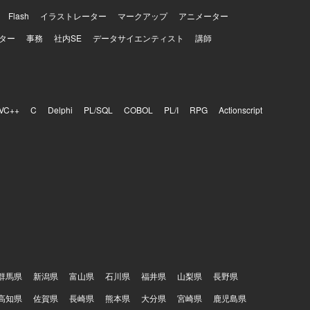
Flash
イラストレーター
マークアップ
アニメーター
ター
事務
社内SE
データサイエンティスト
講師
VC++
C
Delphi
PL/SQL
COBOL
PL/I
RPG
Actionscript
群馬県
新潟県
富山県
石川県
福井県
山梨県
長野県
高知県
佐賀県
長崎県
熊本県
大分県
宮崎県
鹿児島県