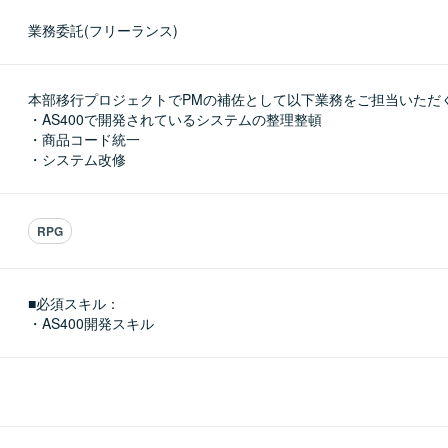
業務委託(フリーランス)
本部移行プロジェクトでPMの補佐として以下業務をご担当いただく
・AS400で開発されているシステムの整理整頓

・商品コード統一

・システム改修
RPG
■必須スキル：
・AS400開発スキル