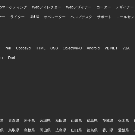
ebマーケティング
Webディレクター
Webデザイナー
コーダー
デザイナー
ナー
ライター
UI/UX
オペレーター
ヘルプデスク
サポート
コールセン
Perl
Cocos2d
HTML
CSS
Objective-C
Android
VB.NET
VBA
ex
Dart
道
青森県
岩手県
宮城県
秋田県
山形県
福島県
茨城県
栃木県
県
鳥取県
島根県
岡山県
広島県
山口県
徳島県
香川県
愛媛県