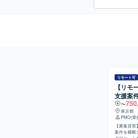
リモート可
【リモ
支援案
750
〜
東京都
PMO
(
【募集背景
案件を横断して推