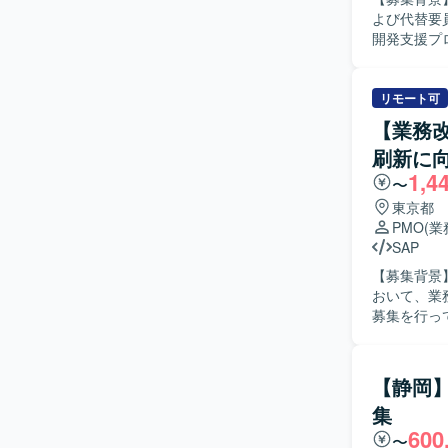
Azure
よび代替要員の確
ロジェクト管
開発支援プ
いただきま
メントのメ
みに関する
リモート可
ム、進捗管理
【業務改
像】 関係
刷新に
方を求めて
1,4
し、関係者
〜
て、自ら課題
東京都
ョンの魅力
PMO
(
流から移行
SAP
ームなど複
【募集背景
です。ドキ
おいて、業
見を深めつつ、調整
募集を行っています。 【作業内容】 大手建設会
る詳細な技
想策定フェ
像を描いて
フロー作成
【静岡
ます。また
集
ます。さら
600
ト推進を担
〜