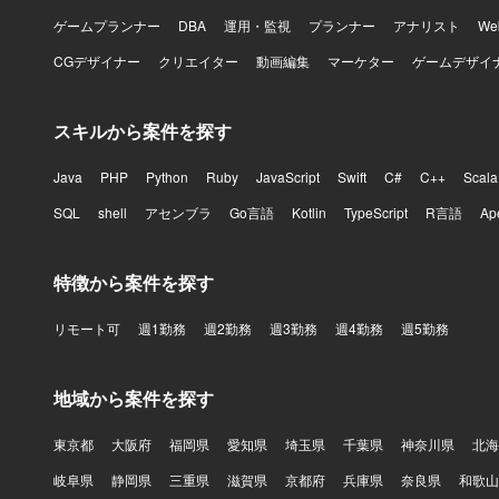
ゲームプランナー
DBA
運用・監視
プランナー
アナリスト
W
CGデザイナー
クリエイター
動画編集
マーケター
ゲームデザイ
スキルから案件を探す
Java
PHP
Python
Ruby
JavaScript
Swift
C#
C++
Scala
SQL
shell
アセンブラ
Go言語
Kotlin
TypeScript
R言語
Ap
特徴から案件を探す
リモート可
週1勤務
週2勤務
週3勤務
週4勤務
週5勤務
地域から案件を探す
東京都
大阪府
福岡県
愛知県
埼玉県
千葉県
神奈川県
北海
岐阜県
静岡県
三重県
滋賀県
京都府
兵庫県
奈良県
和歌山