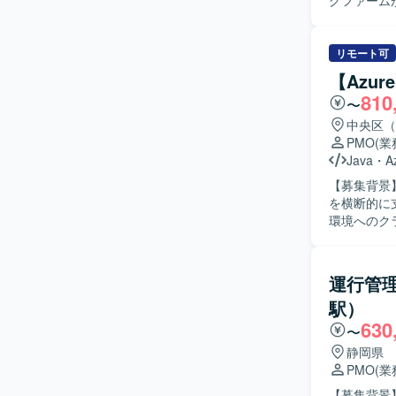
グファーム
プロジェク
クトにおけ
ェーズに向
リモート可
を通じて改
【Azu
【求める人
810
〜
ができる方
たします。 【ポジションの魅力】 公共DX領域における大規模プロジェクトに参画し、複数プロ
中央区（
ジェクトを
PMO
(
会的インパ
Java
・
A
進力を高められるポジションで
【募集背景
いコンサル
を横断的に支援いただ
環境へのク
クト推進業
行い、複数
ルを用いたタ
運行管
人物像】 
駅）
導いていた
630
ラウド移行に
〜
力】 大規
静岡県
などプロジ
PMO
(
を通じて、グ
【募集背景