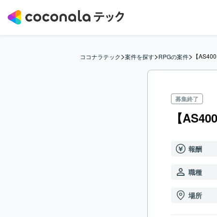
>
>
>
【AS4
ココナラテック
案件を探す
RPGの案件
募集終了
【AS4
報酬
職種
場所