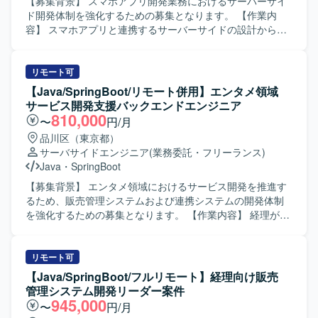
的に動ける方、ドキュメントやコミュニケーションを通じ
【募集背景】 スマホアプリ開発業務におけるサーバーサイ
て品質向上に取り組める方が望ましいです。 【ポジション
ド開発体制を強化するための募集となります。 【作業内
の魅力】 生命保険業界向けのコアシステムに携わること
容】 スマホアプリと連携するサーバーサイドの設計から製
で、業務知識とWebアプリケーション開発スキルの双方を
造、テストまで一貫してご対応いただきます。 RestAPIの
高めていただけます。上流工程から開発・保守まで一気通
設計・実装や既存Javaコードのリファクタリングを行って
貫で関われるため、要件定義スキルや設計力を伸ばしやす
いただきます。 Git/GitHubを用いたチーム開発環境下で、
リモート可
い環境です。CJFリプレイス対応など、レガシーからモダン
レビューやソース管理を行いながら開発を進めていただき
【Java/SpringBoot/リモート併用】エンタメ領域
環境への移行経験も積むことができます。 【開発環境】
ます。 Dockerを用いたサーバーサイドアプリケーションの
サービス開発支援バックエンドエンジニア
JavaおよびSpringBootを中心としたWebアプリケーション
コンテナ環境構築や動作確認を実施していただきます。
810,000
〜
円/月
開発環境となっております。クラウド技術としてAWSを利
【求める人物像】 設計からテストまで主体的に対応できる
品川区（東京都）
用する可能性があり、要件定義や基本設計など上流工程に
方を求めております。 チームメンバーとコミュニケーショ
サーバサイドエンジニア
(業務委託・フリーランス)
も関わる機会がございます。
ンを取りながら開発を進められる方を歓迎いたします。 既
Java
・
SpringBoot
存コードの改善やリファクタリングに前向きに取り組める
方ですと望ましいです。 【ポジションの魅力】 サーバーサ
【募集背景】 エンタメ領域におけるサービス開発を推進す
イド開発の上流から下流まで一貫して携わることができ、
るため、販売管理システムおよび連携システムの開発体制
設計力・実装力ともに経験を積んでいただけます。
を強化するための募集となります。 【作業内容】 経理が経
RestAPIやDockerなどモダンなサーバーサイド技術を活かし
理/会計業務を行う際に利用している販売管理システムおよ
つつ、継続的な改善にも関わっていただけます。 【開発環
びその連携システムの設計・開発・テスト・リリースまで
境】 JavaおよびSpring Frameworkを用いたサーバーサイド
を担当していただきます。 フロントエンド・バックエンド
リモート可
開発を行います。 Git/GitHubによるバージョン管理のも
を問わず、スクラムチームの一員としてスプリントバック
【Java/SpringBoot/フルリモート】経理向け販売
と、Dockerを利用したコンテナ環境で開発・テストを実施
ログに積まれたPBIを完了させるまでの一連の開発フローを
管理システム開発リーダー案件
いたします。
担っていただきます。 アーキテクチャやドメインを理解し
945,000
〜
円/月
ながら、課題整理や改善も含めた継続的な機能追加・改修