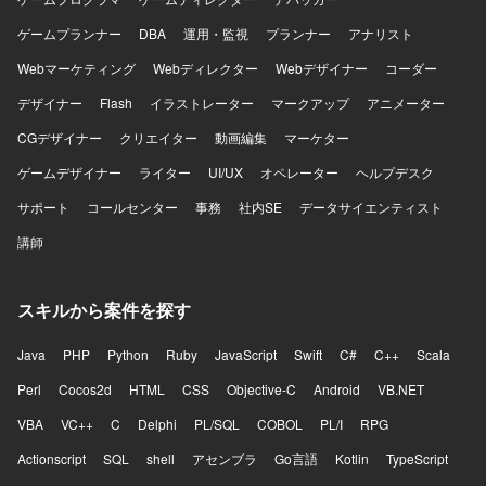
ゲームプランナー
DBA
運用・監視
プランナー
アナリスト
Webマーケティング
Webディレクター
Webデザイナー
コーダー
デザイナー
Flash
イラストレーター
マークアップ
アニメーター
CGデザイナー
クリエイター
動画編集
マーケター
ゲームデザイナー
ライター
UI/UX
オペレーター
ヘルプデスク
サポート
コールセンター
事務
社内SE
データサイエンティスト
講師
スキルから案件を探す
Java
PHP
Python
Ruby
JavaScript
Swift
C#
C++
Scala
Perl
Cocos2d
HTML
CSS
Objective-C
Android
VB.NET
VBA
VC++
C
Delphi
PL/SQL
COBOL
PL/I
RPG
Actionscript
SQL
shell
アセンブラ
Go言語
Kotlin
TypeScript