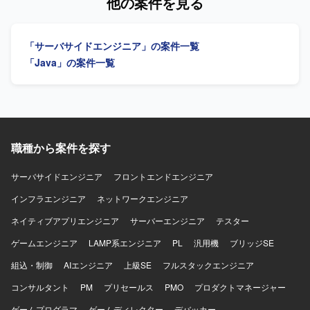
他の案件を見る
拡大を支える基幹的な会計・販売管理領域のシステム開発
【求める人物像】 チーム内で円滑にコミュニケーションを
に携わることができ、ビジネスへのインパクトが大きいプ
取りながら主体的に開発を進めていただける方を求めてい
ロダクトの価値向上に直接貢献していただけます。スクラ
ます。基本設計以降の工程に責任感を持って取り組んでい
「サーバサイドエンジニア」の案件一覧
ムチームの一員としてアジャイルな開発プロセスを実践し
ただける方が望ましいです。 【ポジションの魅力】 上流か
ながら、アーキテクチャやドメイン理解を深めつつフロン
らテストまで一貫して携わることができるため、要件理解
「Java」の案件一覧
トエンド・バックエンド双方の開発に関わることで、幅広
から品質担保まで幅広い工程の経験を積むことができま
い技術スキルと業務知識を身につけることができます。
す。長期的な参画の可能性もあり、安定した環境でスキル
【開発環境】 JavaおよびSpring Bootを用いたWebサービス
を伸ばしていただけます。 【開発環境】 JavaおよびReact
開発環境のもと、RDBMSやNoSQLを利用したシステム開発
を用いたシステム開発環境での作業となります。
を行います。ソースコード管理にはGitを利用し、スクラム
による開発プロセスの中で日々のコミュニケーションには
職種から案件を探す
Slack、オンラインミーティングにはオンライン会議ツール
を活用いたします。
サーバサイドエンジニア
フロントエンドエンジニア
インフラエンジニア
ネットワークエンジニア
ネイティブアプリエンジニア
サーバーエンジニア
テスター
ゲームエンジニア
LAMP系エンジニア
PL
汎用機
ブリッジSE
組込・制御
AIエンジニア
上級SE
フルスタックエンジニア
コンサルタント
PM
プリセールス
PMO
プロダクトマネージャー
ゲームプログラマ
ゲームディレクター
デバッカー