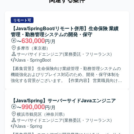
リモート可
【Java/SpringBoot/リモート併用】生命保険 業績
管理・勤務管理システムの開発・保守
630,000
〜
円/月
多摩市（東京都）
サーバサイドエンジニア
(業務委託・フリーランス)
Java
・
SpringBoot
【募集背景】 生命保険向け業績管理・勤務管理システムの
機能強化およびリプレイス対応のため、開発・保守体制を
強化する背景がございます。 【作業内容】 営業職員向け勤
務管理システムの新規開発および機能改修、保守対応をご
担当いただきます。既存システムのCJFリプレイス対応とし
て、設計・開発・テスト・リリースまで一連の工程に携わ
【Java/Spring】サーバーサイドJavaエンジニア
っていただきます。要件や基本設計などの上流工程にも関
990,000
〜
円/月
与いただき、関連システムとの連携や仕様調整を行ってい
横浜市鶴見区（神奈川県）
ただきます。 【求める人物像】 長期的な参画を前提に、主
サーバサイドエンジニア
(業務委託・フリーランス)
体的に課題発見・改善提案ができる方を求めております。5
Java
・
Spring
名以上のチーム開発体制の中で、周囲と連携しながら自律