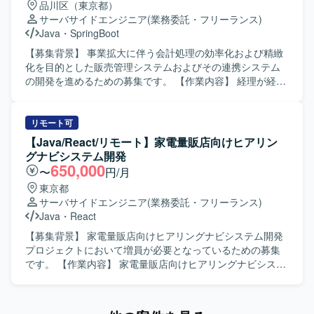
品川区（東京都）
を行っていただきます。 【求める人物像】 積極的にキャッ
サーバサイドエンジニア
(業務委託・フリーランス)
チアップしつつ、自走してタスクを推進できる方を求めて
Java
・
SpringBoot
います。 課題に対して真摯に向き合い、アウトプットを内
に閉じずにチームへ共有できる方が望ましいです。 要件や
【募集背景】 事業拡大に伴う会計処理の効率化および精緻
背景を理解したうえで設計・実装・テスト・リリースまで
化を目的とした販売管理システムおよびその連携システム
一貫して対応でき、顧客への価値貢献に強いこだわりを持
の開発を進めるための募集です。 【作業内容】 経理が経
てる方を歓迎いたします。 【ポジションの魅力】 販売管理
理・会計業務を行う際に利用している販売管理システムお
や会計領域に関わる基幹システムの開発を通じて、エンタ
よびその連携システムにおいて、設計・開発・テスト・リ
メ領域のサービス価値向上に直接貢献できるポジションで
リースまでの一連の開発業務を担当していただきます。ス
リモート可
す。 スクラム開発のもと、少人数チームで裁量高く設計か
クラムチームの開発メンバーとしてスプリントバックログ
【Java/React/リモート】家電量販店向けヒアリン
らリリースまで一貫して携わることができ、アーキテクチ
に積まれたPBIを着実に推進し、フロントエンド・バックエ
グナビシステム開発
ャ設計やドメイン理解を深めながらスキルアップが可能で
ンドを問わず開発作業を行っていただきます。また、チー
650,000
〜
円/月
す。 【開発環境】 JavaおよびSpring Bootを用いたWebサ
ムメンバーやステークホルダーと連携しながら課題の整理
東京都
ービス開発を中心とした環境となります。 RDBMSや
や解決に取り組んでいただきます。 【求める人物像】 積極
サーバサイドエンジニア
(業務委託・フリーランス)
NoSQLなどのデータベースを活用し、Gitでソースコード管
的にキャッチアップし自走できる方、課題に真摯に向き合
Java
・
React
理を行う開発スタイルです。
いアウトプットを通じて他メンバーと知見共有ができる方
を求めています。アーキテクチャやドメインを理解したう
【募集背景】 家電量販店向けヒアリングナビシステム開発
えで設計から開発までを独力で遂行でき、顧客への価値貢
プロジェクトにおいて増員が必要となっているための募集
献に強い関心を持って取り組める方を歓迎いたします。開
です。 【作業内容】 家電量販店向けヒアリングナビシステ
発メンバーだけでなく、経理をはじめとしたビジネスメン
ムの詳細設計および一部基本設計からテスト工程までをご
バーとも積極的にコミュニケーションを取り、自主的に行
担当いただきます。設計書の作成、実装、単体テスト、結
動できる方を想定しています。 【ポジションの魅力】 事業
合テストなど一連の開発業務を担当していただきます。