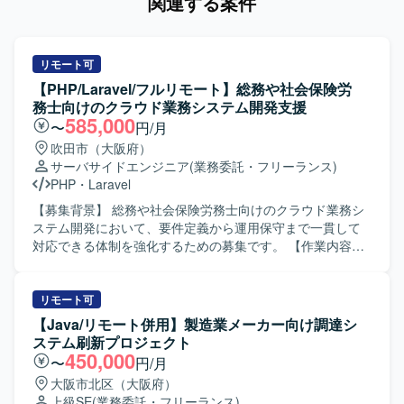
関連する案件
リモート可
【PHP/Laravel/フルリモート】総務や社会保険労
務士向けのクラウド業務システム開発支援
585,000
〜
円/月
吹田市（大阪府）
サーバサイドエンジニア
(業務委託・フリーランス)
PHP
・
Laravel
【募集背景】 総務や社会保険労務士向けのクラウド業務シ
ステム開発において、要件定義から運用保守まで一貫して
対応できる体制を強化するための募集です。 【作業内容】
総務や社会保険労務士向けのクラウド業務システムに対
し、要件定義から基本設計、詳細設計、開発、テスト、運
用保守まで一連の工程をご担当いただきます。担当案件に
リモート可
おけるスケジュール管理やメンバー管理も行っていただ
【Java/リモート併用】製造業メーカー向け調達シ
き、フレキシブルにSE、PG、管理業務を対応していただき
ステム刷新プロジェクト
ます。チーム開発の一員として他メンバーと連携しながら
450,000
〜
円/月
業務システムの品質向上に取り組んでいただきます。 【求
大阪市北区（大阪府）
める人物像】 上流工程から運用保守まで幅広い工程に主体
上級SE
(業務委託・フリーランス)