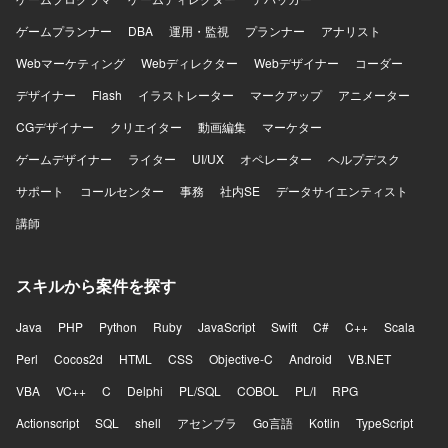
ゲームプランナー
DBA
運用・監視
プランナー
アナリスト
Webマーケティング
Webディレクター
Webデザイナー
コーダー
デザイナー
Flash
イラストレーター
マークアップ
アニメーター
CGデザイナー
クリエイター
動画編集
マーケター
ゲームデザイナー
ライター
UI/UX
オペレーター
ヘルプデスク
サポート
コールセンター
事務
社内SE
データサイエンティスト
講師
スキルから案件を探す
Java
PHP
Python
Ruby
JavaScript
Swift
C#
C++
Scala
Perl
Cocos2d
HTML
CSS
Objective-C
Android
VB.NET
VBA
VC++
C
Delphi
PL/SQL
COBOL
PL/I
RPG
Actionscript
SQL
shell
アセンブラ
Go言語
Kotlin
TypeScript