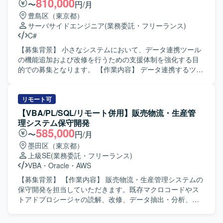
810,000
〜
円/月
ていただける方を求めています。複数システムを横断した
豊島区（東京都）
業務理解を行い、状況に応じて柔軟に立ち回れる方が望ま
サーバサイドエンジニア
(業務委託・フリーランス)
しいです。 【ポジションの魅力】 要件定義から結合テスト
C#
まで上流から下流まで一貫して関わることができ、上級SE
としてPL経験を活かしながら業務系システム開発のスキル
【募集背景】 小さなシステムにおいて、データ連携ツール
をさらに高めていただけます。複数の業務領域のシステム
の機能追加および改修を行うための支援体制を強化する目
に携わることで、ドメイン知識や設計力を広く身につける
的での募集となります。 【作業内容】 データ連携するツー
ことができます。 【開発環境】 ASP.NET、VB.NET、
ルの機能追加および改修に携わっていただきます。C#（サ
C#.NET、PL/SQL、RDB（SQLServer、Oracle）などを用
ーバーサイド）およびWPF（フロントエンド）を用いて、
いた業務系システム開発環境となります。
基本設計から結合テストまで一連の工程をご担当いただき
リモート可
ます。 【求める人物像】 基本設計以降の工程を主体的に進
【VBA/PL/SQL/リモート併用】販売物流・生産管
められる方、自ら課題を発見し改善提案ができる方、関係
理システム保守開発
者と円滑にコミュニケーションを取りながら開発を進めら
585,000
〜
円/月
れる方を求めております。 【ポジションの魅力】 小規模な
墨田区（東京都）
システムであるため、上流工程から結合テストまで幅広い
上級SE
(業務委託・フリーランス)
工程に関わることができ、C#およびWPFを用いたサーバー
VBA
・
Oracle
・
AWS
サイド・フロントエンド双方のスキルを活かしつつ、設計
力や品質向上の経験を積むことができます。 【開発環境】
【募集背景】 【作業内容】 販売物流・生産管理システムの
C#を用いたサーバーサイド開発およびWPFを用いたフロン
保守開発を担当していただきます。既存マクロコードやス
トエンド開発を行っていただきます。アーキテクチャとし
トアドプロシージャの読解、改修、データ抽出・分析、業
てMVVM(Model-View-ViewModel)パターンを採用した構成
務効率化ツールの構築を行っていただきます。システム運
となります。
用保守および設計開発に携わっていただきます。 【求める