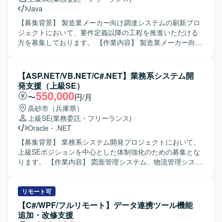
的に関わっていただける方を求めています。担当案件の進
Java
行状況を把握しながら、スケジュール管理やメンバー管理
を行える方や、チーム開発において周囲と円滑にコミュニ
【募集背景】 製造業メーカー向け調達システムの刷新プロ
ケーションを取りながら業務を進められる方にマッチした
ジェクトにおいて、要件定義以降の工程を推進いただける
ポジションです。 【ポジションの魅力】 要件定義から運用
方を募集しております。 【作業内容】 製造業メーカー向け
保守まで、クラウド業務システム開発の全工程に関わるこ
調達システム刷新プロジェクトに参画いただき、要件定義
とができるため、上流から下流まで一貫した経験を積むこ
以降の工程をご担当いただきます。契約期間を通じて、本
とができます。SE、PG、管理といった複数の役割を柔軟に
番移行までの各フェーズで要件整理や設計業務に携わって
【ASP.NET/VB.NET/C#.NET】業務系システム開
担うことで、技術スキルとマネジメントスキルの双方を磨
いただきます。 【求める人物像】 関係者と円滑にコミュニ
発支援（上級SE）
いていただけます。 【開発環境】 PHPおよびLaravelを用
ケーションを取りながら、自走して要件定義や基本設計を
550,000
〜
円/月
いたWEB業務システム開発環境での作業となります。
推進いただける方を求めております。お客様との折衝やヒ
高砂市（兵庫県）
アリングを通じて業務を整理し、ドキュメントとして取り
上級SE
(業務委託・フリーランス)
まとめることに前向きに取り組んでいただける方が望まし
Oracle
・
.NET
いです。 【ポジションの魅力】 長期の刷新プロジェクトに
上流工程から関与していただけるため、要件定義から本番
【募集背景】 業務系システム開発プロジェクトにおいて、
移行まで一連の工程を経験できる点が魅力となります。製
上級SEポジションを中心とした体制強化のための募集とな
造業の調達業務に関する知見を深めながら、上流工程のス
ります。 【作業内容】 図面管理システム、物流管理システ
キルを高めていただけます。 【開発環境】 Webシステム開
ム、在庫管理システム等の業務系システムにおいて、要件
発を前提とした環境での参画を想定しております。希望言
定義から結合テストまでの一連の工程を担当していただき
語としてJavaが想定されております。
ます。既存システムの機能追加や改修、新規機能の設計・
リモート可
実装を行いながら、品質を意識した開発を推進していただ
【C#/WPF/フルリモート】データ連携ツール機能
きます。 【求める人物像】 お客様や上位SE、PGと円滑な
追加・改修支援
コミュニケーションを取りながら、主体的に業務を推進し