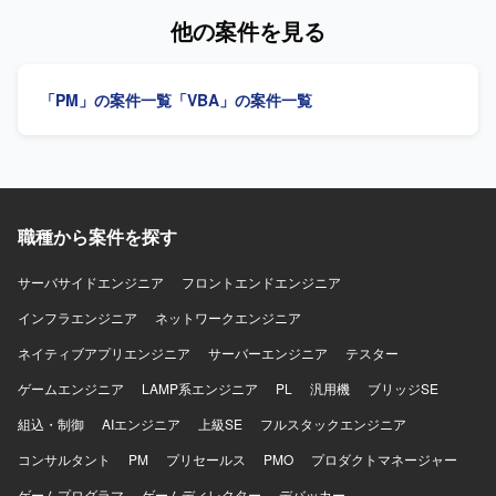
人物像】 能動的に業務を推進し、関係部署や現場と円滑に
他の案件を見る
連携できる方を求めています。 【ポジションの魅力】 販売
物流・生産管理領域のシステム保守開発に幅広く携わるこ
とができます。 【開発環境】 Excel VBA、
「PM」の案件一覧
「VBA」の案件一覧
Oracle（PL/SQL）を使用します。
職種から案件を探す
サーバサイドエンジニア
フロントエンドエンジニア
インフラエンジニア
ネットワークエンジニア
ネイティブアプリエンジニア
サーバーエンジニア
テスター
ゲームエンジニア
LAMP系エンジニア
PL
汎用機
ブリッジSE
組込・制御
AIエンジニア
上級SE
フルスタックエンジニア
コンサルタント
PM
プリセールス
PMO
プロダクトマネージャー
ゲームプログラマ
ゲームディレクター
デバッカー