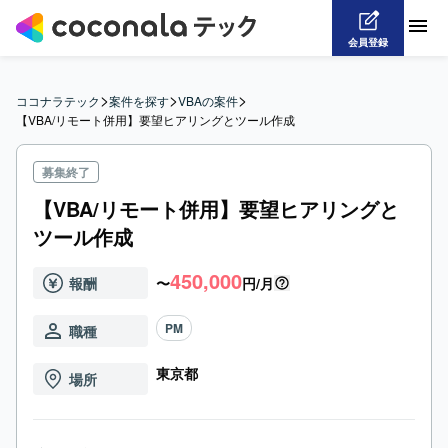
会員登録
>
>
>
ココナラテック
案件を探す
VBAの案件
【VBA/リモート併用】要望ヒアリングとツール作成
募集終了
【VBA/リモート併用】要望ヒアリングと
ツール作成
450,000
報酬
〜
円/月
PM
職種
東京都
場所