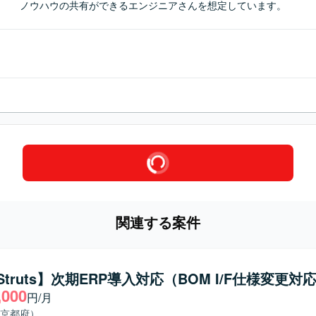
ノウハウの共有ができるエンジニアさんを想定しています。
関連する案件
/Struts】次期ERP導入対応（BOM I/F仕様変更対
,000
円/月
京都府）