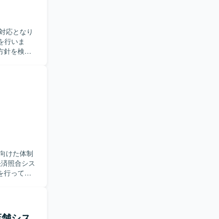
の対応となり
方針を検
いただきま
ながら業務
業務理解と
できます。
向けた体制
を行ってい
後、要件定
の工程を対
。 【求
めておりま
期店舗シス