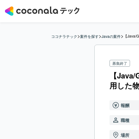
>
>
>
【Jav
ココナラテック
案件を探す
Javaの案件
募集終了
【Jav
用した
報酬
職種
場所