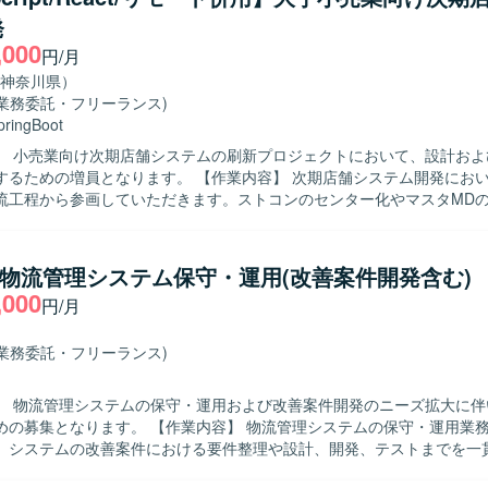
ニケーション能力が高く、関係者と連携しながら積極的に作業を推進し
発
から本番リリースまで一通りの工程に携わ
,000
き、金融系決済業務に関する専門性を高めていただけます。既存システ
円/月
く、次期システムの新規開発にも関与できるため、長期的な視点でスキ
神奈川県）
境（VB6.0、C言語）およびWeb系技術
(業務委託・フリーランス)
avaScript、Java）、SQL、SYBASEなどを用いた開発環境です。
pringBoot
】 小売業向け次期店舗システムの刷新プロジェクトにおいて、設計およ
なります。 【作業内容】 次期店舗システム開発において、要件定
流工程から参画していただきます。ストコンのセンター化やマスタMD
への移管、新機能構築に伴う設計業務を担当していただきます。フロン
エンドの設計レビュー、開発レビュー、テストレビューを行い、オフシ
果物の品質確認も実施していただきます。 【求める人物像】 上流工程から主
】物流管理システム保守・運用(改善案件開発含む)
し、関係者とコミュニケーションを取りながらシステム全体を見渡した
,000
円/月
る方を求めています。複数技術スタックを横断してキャッチアップしつ
任感を持って業務を進めていただける方を歓迎いたします。 【ポジションの魅
小売業向けの大規模システム刷新プロジェクトに長期で参画でき、クラウ
(業務委託・フリーランス)
の構想から詳細設計・レビューまで一貫して関わることができます。フ
クエンドまで幅広い技術スタックや、大規模トラフィックを扱うシステ
】 物流管理システムの保守・運用および改善案件開発のニーズ拡大に伴
発環境】 TypeScript、React、React Native、Java、
 【作業内容】 物流管理システムの保守・運用業務をご担当い
Boot、クラウド環境（AWS想定）を用いたシステム開発となります。
。システムの改善案件における要件整理や設計、開発、テストまでを一
きます。ユーザーからの問い合わせ内容をもとにした調査や不具合対応