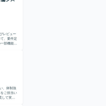
ていただけ
ムの保守開
ルアップを
びレビュー
の一部機能の
トエンドお
ョアで作成
設計やレビ
つ、品質に
ド化やセン
ロントエン
ム設計の知
い、体制強
貫して実施
、改善提案