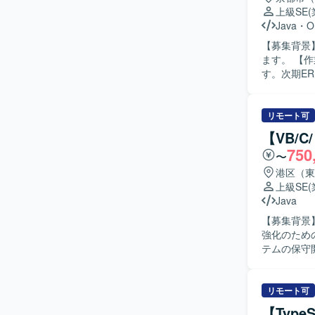
上級SE
Java
・
O
【募集背景
ます。 【作業内容】 次期ERP導入に伴う周辺システム（BOM）のI/F仕様変更対応を行いま
す。次期E
討・決定し
す。 【求める人物像】 既存資料やソースコードから主体的に調査し、不明点は周囲に質問する
など自ら進
リモート可
を遂行できる方を歓迎いたします
【VB/
上流工程か
750
〜
システム全
【開発環境】
港区（東
上級SE
Java
【募集背景
強化のための募集です。 【作業内容】 外国
テムの保守
ただくほか
義から基本
応いただく想
リモート可
める人物像
【Typ