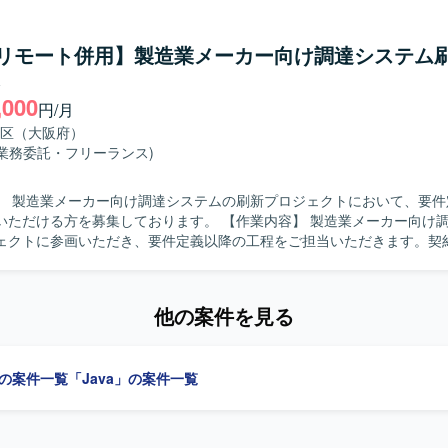
る人物像】 ユーザーの立場に立って課題を整理し、主体的
り組んでいただける方を求めています。関係者とのコミュニケーション
を持って業務を遂行できる方を歓迎します。 【ポジションの魅力】 物流管理
a/リモート併用】製造業メーカー向け調達システム
保守・運用から改善開発まで幅広く携わることで、業務理解とシステム
ト
めることができます。ユーザーとの距離が近く、改善の効果を実感しな
,000
。 【開発環境】 WebアプリケーションおよびSQLを用いたシ
円/月
環境での業務となります。ジョブ管理ツールとしてJP1を利用するケー
区（大阪府）
(業務委託・フリーランス)
】 製造業メーカー向け調達システムの刷新プロジェクトにおいて、要件
を募集しております。 【作業内容】 製造業メーカー向け調達システム
ェクトに参画いただき、要件定義以降の工程をご担当いただきます。契
行までの各フェーズで要件整理や設計業務に携わっていただきます。 【求める人
係者と円滑にコミュニケーションを取りながら、自走して要件定義や基本
方を求めております。お客様との折衝やヒアリングを通じて業務を整理
他の案件を見る
取りまとめることに前向きに取り組んでいただける方が望ましいです。 【ポジ
】 長期の刷新プロジェクトに上流工程から関与していただけるため、要
で一連の工程を経験できる点が魅力となります。製造業の調達業務に関
」の案件一覧
「Java」の案件一覧
程のスキルを高めていただけます。 【開発環境】 Webシステム開発を前提
での参画を想定しております。希望言語としてJavaが想定されておりま