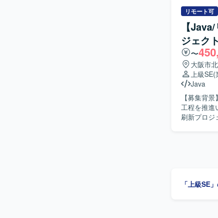
なども行っていただきます。 【求め
に改善に取
リモート可
いながら、責任感
【Jav
システムの
ジェク
の双方を高
450
にスキルアップしていただけます
〜
ステム開発
大阪市北
す。
上級SE
Java
【募集背景
工程を推進いただける方
刷新プロジ
じて、本番移
物像】 関
いただける
メントとして
ョンの魅力
本番移行ま
「上級SE
深めながら、上流工
とした環境