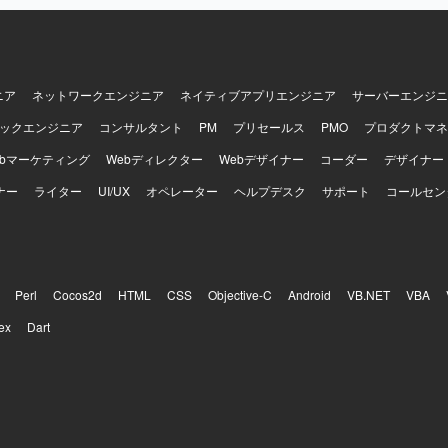
ニア
ネットワークエンジニア
ネイティブアプリエンジニア
サーバーエンジニ
ックエンジニア
コンサルタント
PM
プリセールス
PMO
プロダクトマネ
ebマーケティング
Webディレクター
Webデザイナー
コーダー
デザイナー
ナー
ライター
UI/UX
オペレーター
ヘルプデスク
サポート
コールセン
Perl
Cocos2d
HTML
CSS
Objective-C
Android
VB.NET
VBA
ex
Dart