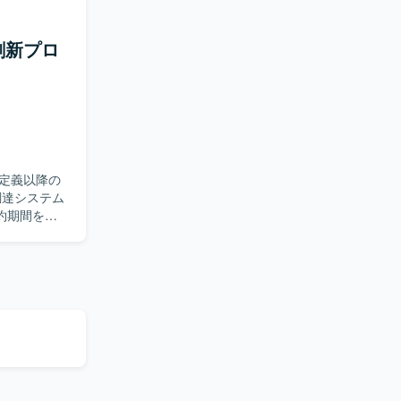
を円滑に行
刷新プロ
開発スキル
がら継続的
スがありま
定義以降の
約期間を通
設計を推進
し、ドキュ
シ
件定義から
する知見を
す。