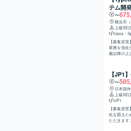
す。コミュ
テム開
る方を歓迎します。 【ポジションの魅力】 要件定義
675
ることがで
〜
発だけでな
横浜市（
図ることができます。 【開発環境】 クラサバ環
上級SE
（HTML、J
Java
・
S
【募集背景
業務を強化するための増員と
義以降の上
新システム
よびバック
された設計書や成
【JP1
体的に参画
585
〜
ューができ
こだわって責
日本国外
力】 大手
上級SE
ター化など
JP1
ドからバッ
【募集背景
見を深めることができる環境です。 【開
化を図るための募集となります。
Spring
ただきます
していただ