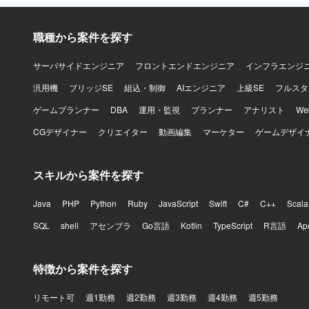
職種から案件を探す
サーバサイドエンジニア
フロントエンドエンジニア
インフラエンジ
汎用機
ブリッジSE
組込・制御
AIエンジニア
上級SE
フルスタ
ゲームプランナー
DBA
運用・監視
プランナー
アナリスト
W
CGデザイナー
クリエイター
動画編集
マーケター
ゲームデザイ
スキルから案件を探す
Java
PHP
Python
Ruby
JavaScript
Swift
C#
C++
Scala
SQL
shell
アセンブラ
Go言語
Kotlin
TypeScript
R言語
Ap
特徴から案件を探す
リモート可
週1勤務
週2勤務
週3勤務
週4勤務
週5勤務