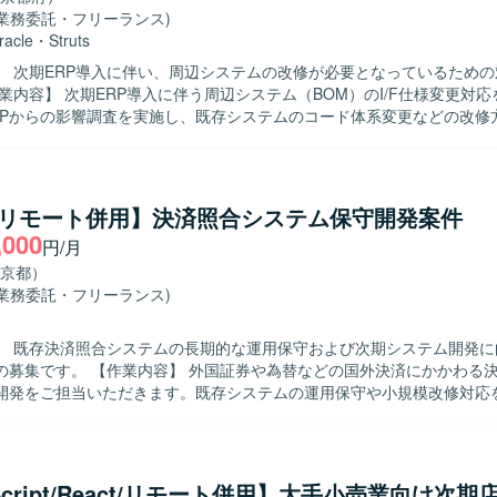
(業務委託・フリーランス)
racle
・
Struts
】 次期ERP導入に伴い、周辺システムの改修が必要となっているため
RPからの影響調査を実施し、既存システムのコード体系変更などの改修
ていただきます。要件定義から製造、テストまで一連の工程を担当して
んで確認ができる方を求めています。コミュニケーションを円滑に行い
。 【ポジションの魅力】 ERP導入に伴う周辺システム改修に
C/リモート併用】決済照合システム保守開発案件
ら関わることができ、要件定義からテストまで一貫して携わることで、
,000
円/月
体の構造理解を深められます。BOMやERP連携の知見を高めることが
 Java（Struts）、Oracleを用いた既存システムの改修となります。
京都）
(業務委託・フリーランス)
】 既存決済照合システムの長期的な運用保守および次期システム開発に
証券や為替などの国外決済にかかわる決済照合シス
開発をご担当いただきます。既存システムの運用保守や小規模改修対応
、既存システムの影響調査や修正方針の検討を実施いただきます。その
設計・詳細設計、開発作業、結合・総合テスト、本番リリースまで一連
定です。2027年4月以降は次期システムの開発対応にも参画いただきます
】 お客様との折衝を含めた上流工程から主体的に参画いただける方を求
eScript/React/リモート併用】大手小売業向け次