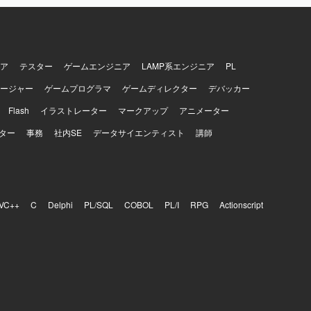
ア
テスター
ゲームエンジニア
LAMP系エンジニア
PL
ージャー
ゲームプログラマ
ゲームディレクター
デバッカー
Flash
イラストレーター
マークアップ
アニメーター
ター
事務
社内SE
データサイエンティスト
講師
VC++
C
Delphi
PL/SQL
COBOL
PL/I
RPG
Actionscript